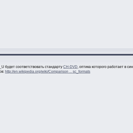
i_U будет соответствовать стандарту
CH-DVD
, оптика которого работает в си
ов:
http://en.wikipedia.org/wiki/Comparison ... sc_formats