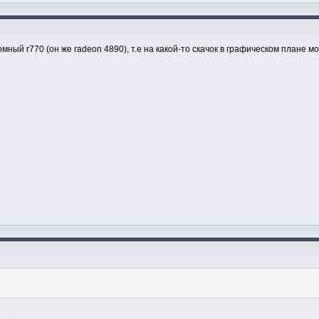
омный r770 (он же radeon 4890), т.е на какой-то скачок в графическом плане 