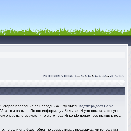
На страницу
Пред.
1
...
4
,
5
,
6
,
7
,
8
,
9
,
10
...
21
След.
ть скорое появление ее наследника. Эту мысль
подтверждает Game
Е3, а то и раньше. По его информации большая N уже показала новую
вою очередь, утвержает, что в этот раз Nintendo делает все правильно, а
 ясно, но если она будет обратно совместима с предыдущими консолями