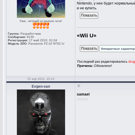
Nintendo, у нее будет нормальны
и не купить.
Ужас, летящий на крыльях ночи!
Группа:
Разработчики
«Wii U»
Сообщения:
9130
Регистрация:
17 май 2010, 01:04
Модель 3DO:
Panasonic FZ-10 NTSC-U
Аппаратные характер
Последний раз редактировалось
drug
Причина:
Обновлено!
15 апр 2011, 10:12
Evgen-san
samael
maybe