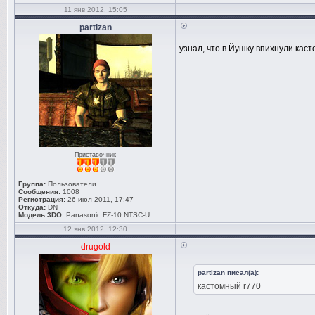
11 янв 2012, 15:05
partizan
узнал, что в Йушку впихнули каст
Приставочник
Группа:
Пользователи
Сообщения:
1008
Регистрация:
26 июл 2011, 17:47
Откуда:
DN
Модель 3DO:
Panasonic FZ-10 NTSC-U
12 янв 2012, 12:30
drugold
partizan писал(а):
кастомный r770