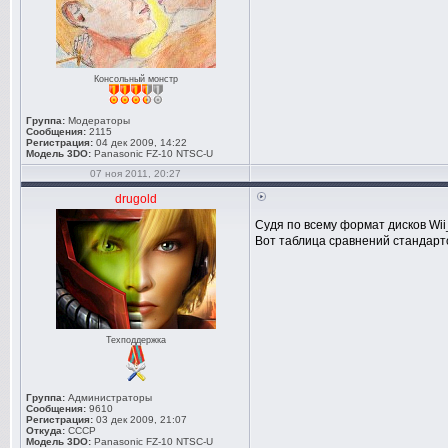
Консольный монстр
Группа:
Модераторы
Сообщения:
2115
Регистрация:
04 дек 2009, 14:22
Модель 3DO:
Panasonic FZ-10 NTSC-U
07 ноя 2011, 20:27
drugold
Судя по всему формат дисков Wi
Вот таблица сравнений стандарт
Техподдержка
Группа:
Администраторы
Сообщения:
9610
Регистрация:
03 дек 2009, 21:07
Откуда:
СССР
Модель 3DO:
Panasonic FZ-10 NTSC-U