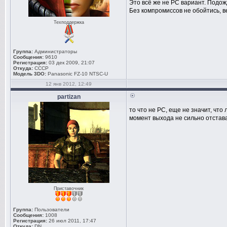
Это всё же не РС вариант. Подо
Без компромиссов не обойтись, в
Техподдержка
Группа:
Администраторы
Сообщения:
9610
Регистрация:
03 дек 2009, 21:07
Откуда:
СССР
Модель 3DO:
Panasonic FZ-10 NTSC-U
12 янв 2012, 12:49
partizan
то что не PC, еще не значит, чт
момент выхода не сильно отстава
Приставочник
Группа:
Пользователи
Сообщения:
1008
Регистрация:
26 июл 2011, 17:47
Откуда:
DN