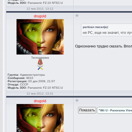
Модель 3DO:
Panasonic FZ-10 NTSC-U
12 янв 2012, 13:12
drugold
partizan писал(а):
не PC, еще не значит, что л
Однозначно трудно сказать. Впол
Техподдержка
Группа:
Администраторы
Сообщения:
9610
Регистрация:
03 дек 2009, 21:07
Откуда:
СССР
Модель 3DO:
Panasonic FZ-10 NTSC-U
12 янв 2012, 13:31
drugold
"Wii U - Panorama Vie