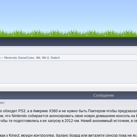
и
»
Nintendo GameCube, Wii, Wii U, Switch
Сообщение
ndo!
но обходит PS3, а в Америке Х360 и не нужно быть Пактером чтобы предсказа
ом, что Nintendo собирается анонсировать свою новую домашнюю консоль на 
чтобы те подготовились к ее запуску в 2012-ом. Некий анонимный источник, в с
 как у Kinect, моушн контроллер, баланс боард или виталити сенсор пока не