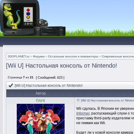
3DOPLANET.ru
»
Форумы
»
Остальные консоли и компьютеры
»
Современные консол
[Wii U] Настольная консоль от Nintendo!
Страница
7
из
21
[ Сообщений: 623 ]
[Wii U] Настольная консоль от Nintendo!
Автор
ПАУК
[Wii U] Настольная консоль от Ninte
Wii сдулась. В Японии ее уверен
Informer
, распускающий слухи о т
приставку third-party издателям 
не гиммик как Wii.
Будет ли у новой консоли камера