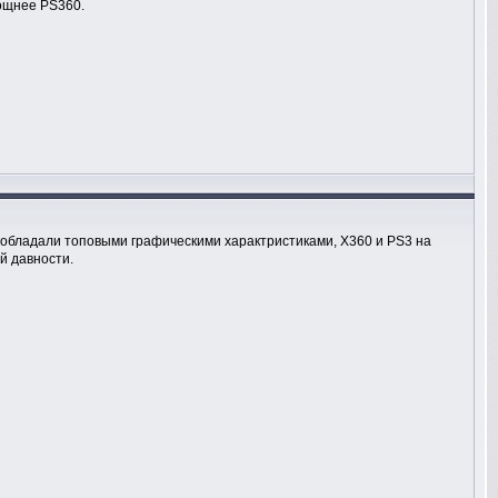
мощнее PS360.
а обладали топовыми графическими характристиками, X360 и PS3 на
й давности.