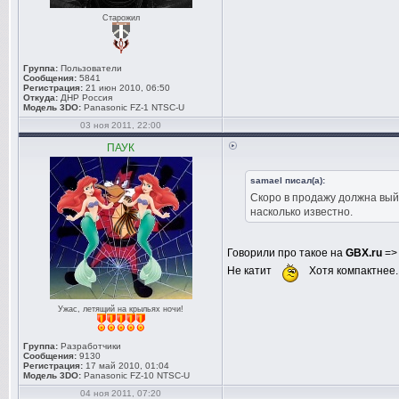
Старожил
Группа:
Пользователи
Сообщения:
5841
Регистрация:
21 июн 2010, 06:50
Откуда:
ДНР Россия
Модель 3DO:
Panasonic FZ-1 NTSC-U
03 ноя 2011, 22:00
ПАУК
samael писал(а):
Скоро в продажу должна вый
насколько известно.
Говорили про такое на
GBX.ru
=
Не катит
Хотя компактнее.
Ужас, летящий на крыльях ночи!
Группа:
Разработчики
Сообщения:
9130
Регистрация:
17 май 2010, 01:04
Модель 3DO:
Panasonic FZ-10 NTSC-U
04 ноя 2011, 07:20