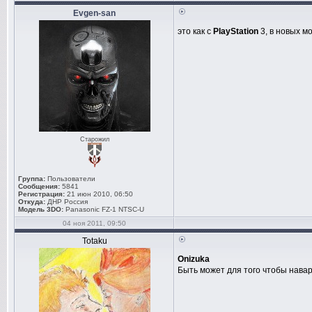
Evgen-san
это как с
PlayStation
3, в новых м
Старожил
Группа:
Пользователи
Сообщения:
5841
Регистрация:
21 июн 2010, 06:50
Откуда:
ДНР Россия
Модель 3DO:
Panasonic FZ-1 NTSC-U
04 ноя 2011, 09:50
Totaku
Onizuka
Быть может для того чтобы нава