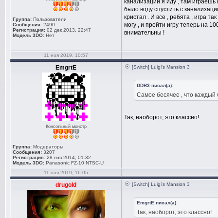
канализации я иду , там играешь 
было воду спустить с канализации
кристал . И все , ребята , игра та
Группа:
Пользователи
могу , и пройти игру теперь на 10
Сообщения:
2490
Регистрация:
02 дек 2013, 22:47
внимательны !
Модель 3DO:
Нет
11 ноя 2019, 10:57
EmgrtE
[Switch] Luigi's Mansion 3
DDR3 писал(а):
Самое бесячее , что каждый б
Так, наоборот, это классно!
Консольный монстр
Группа:
Модераторы
Сообщения:
3207
Регистрация:
28 янв 2014, 01:32
Модель 3DO:
Panasonic FZ-10 NTSC-U
11 ноя 2019, 16:05
drugold
[Switch] Luigi's Mansion 3
EmgrtE писал(а):
Так, наоборот, это классно!