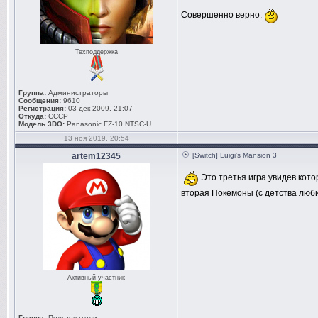
Совершенно верно.
Техподдержка
Группа:
Администраторы
Сообщения:
9610
Регистрация:
03 дек 2009, 21:07
Откуда:
СССР
Модель 3DO:
Panasonic FZ-10 NTSC-U
13 ноя 2019, 20:54
artem12345
[Switch] Luigi's Mansion 3
Это третья игра увидев кото
вторая Покемоны (с детства люб
Активный участник
Группа:
Пользователи