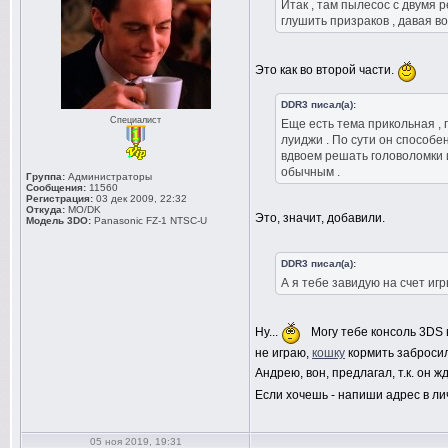
Итак , там пылесос с двумя 
глушить призраков , давая в
Это как во второй части.
DDR3 писал(а):
Специалист
Еще есть тема прикольная ,
луиджи . По сути он способе
вдвоем решать головоломки и
обычным .
Группа:
Администраторы
Сообщения:
11560
Регистрация:
03 дек 2009, 22:32
Откуда:
MO/DK
Это, значит, добавили.
Модель 3DO:
Panasonic FZ-1 NTSC-U
DDR3 писал(а):
А я тебе завидую на счет и
Ну...
Могу тебе консоль 3DS 
не играю,
кошку
кормить забросил
Андрею, вон, предлагал, т.к. он ж
Если хочешь - напиши адрес в лич
05 ноя 2019, 19:31