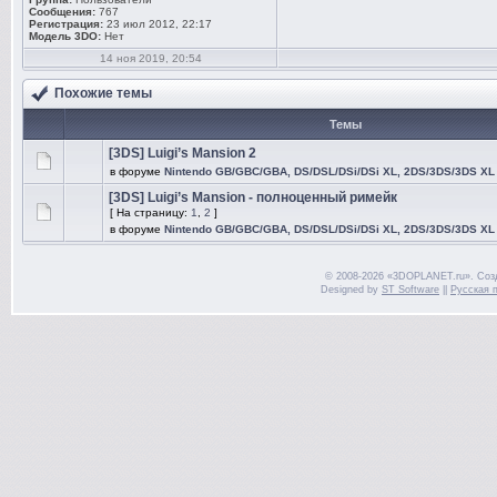
Сообщения:
767
Регистрация:
23 июл 2012, 22:17
Модель 3DO:
Нет
14 ноя 2019, 20:54
Похожие темы
Темы
[3DS] Luigi’s Mansion 2
в форуме
Nintendo GB/GBC/GBA, DS/DSL/DSi/DSi XL, 2DS/3DS/3DS XL
[3DS] Luigi’s Mansion - полноценный римейк
[ На страницу:
1
,
2
]
в форуме
Nintendo GB/GBC/GBA, DS/DSL/DSi/DSi XL, 2DS/3DS/3DS XL
© 2008-2026 «3DOPLANET.ru». Соз
Designed by
ST Software
||
Русская 