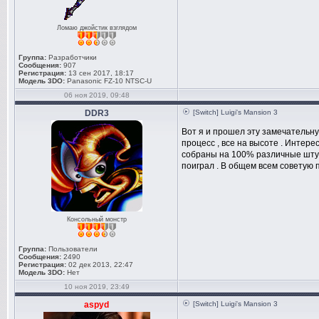
Ломаю джойстик взглядом
Группа:
Разработчики
Сообщения:
907
Регистрация:
13 сен 2017, 18:17
Модель 3DO:
Panasonic FZ-10 NTSC-U
06 ноя 2019, 09:48
DDR3
[Switch] Luigi's Mansion 3
Вот я и прошел эту замечательну
процесс , все на высоте . Интере
собраны на 100% различные штуки
поиграл . В общем всем советую п
Консольный монстр
Группа:
Пользователи
Сообщения:
2490
Регистрация:
02 дек 2013, 22:47
Модель 3DO:
Нет
10 ноя 2019, 23:49
aspyd
[Switch] Luigi's Mansion 3