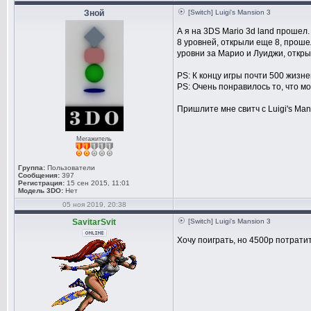
Зной
[Switch] Luigi's Mansion 3
А я на 3DS Mario 3d land прошел.
8 уровней, открыли еще 8, проше
уровни за Марио и Луиджи, откры
PS: К концу игры почти 500 жизней
PS: Очень понравилось то, что мо
Пришлите мне свитч с Luigi's Man
Мегажитель
Группа:
Пользователи
Сообщения:
397
Регистрация:
15 сен 2015, 11:01
Модель 3DO:
Нет
05 ноя 2019, 20:38
SavitarSvit
[Switch] Luigi's Mansion 3
Хочу поиграть, но 4500р потратит