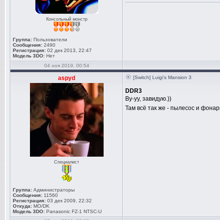
Консольный монстр
Группа:
Пользователи
Сообщения:
2490
Регистрация:
02 дек 2013, 22:47
Модель 3DO:
Нет
04 ноя 2019, 00:54
aspyd
[Switch] Luigi's Mansion 3
DDR3
Ву-уу, завидую.))
Там всё так же - пылесос и фон
Специалист
Группа:
Администраторы
Сообщения:
11560
Регистрация:
03 дек 2009, 22:32
Откуда:
MO/DK
Модель 3DO:
Panasonic FZ-1 NTSC-U