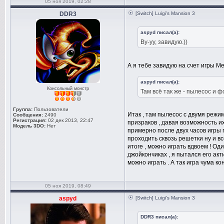
05 ноя 2019, 02:28
DDR3
[Switch] Luigi's Mansion 3
aspyd писал(а):
Ву-уу, завидую.))
А я тебе завидую на счет игры 
aspyd писал(а):
Консольный монстр
Там всё так же - пылесос и
Группа:
Пользователи
Итак , там пылесос с двумя режи
Сообщения:
2490
Регистрация:
02 дек 2013, 22:47
призраков , давая возможность их
Модель 3DO:
Нет
примерно после двух часов игры 
проходить сквозь решетки ну и вс
итоге , можно играть вдвоем ! О
джойкончиках , я пытался его ак
можно играть . А так игра чума ко
05 ноя 2019, 08:49
aspyd
[Switch] Luigi's Mansion 3
DDR3 писал(а):