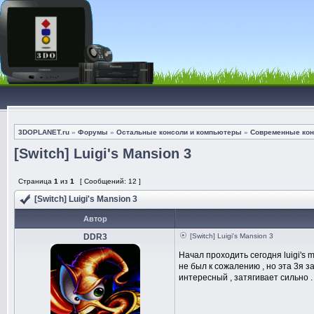
3DOPLANET.ru
»
Форумы
»
Остальные консоли и компьютеры
»
Современные кон
[Switch] Luigi's Mansion 3
Страница
1
из
1
[ Сообщений: 12 ]
[Switch] Luigi's Mansion 3
Автор
DDR3
[Switch] Luigi's Mansion 3
Начал проходить сегодня luigi's 
не был к сожалению , но эта 3я з
интересный , затягивает сильно .