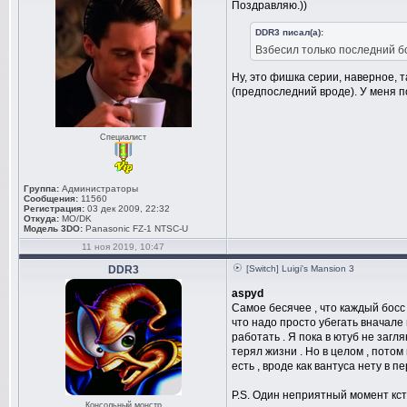
Поздравляю.))
DDR3 писал(а):
Взбесил только последний б
Ну, это фишка серии, наверное, т
(предпоследний вроде). У меня по
Специалист
Группа:
Администраторы
Сообщения:
11560
Регистрация:
03 дек 2009, 22:32
Откуда:
MO/DK
Модель 3DO:
Panasonic FZ-1 NTSC-U
11 ноя 2019, 10:47
DDR3
[Switch] Luigi's Mansion 3
aspyd
Самое бесячее , что каждый босс 
что надо просто убегать вначале 
работать . Я пока в ютуб не загл
терял жизни . Но в целом , потом 
есть , вроде как вантуса нету в п
P.S. Один неприятный момент кста
Консольный монстр