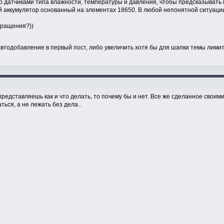
это датчиками типа влажности, температуры и давления, чтобы предсказывать 
й аккумулятор основанный на элементах 18650. В любой непонятной ситуации
вращения?))
втодобавление в первый пост, либо увеличить хотя бы для шапки темы лими
редставляешь как и что делать, то почему бы и нет. Все же сделанное своими
ься, а не лежать без дела..