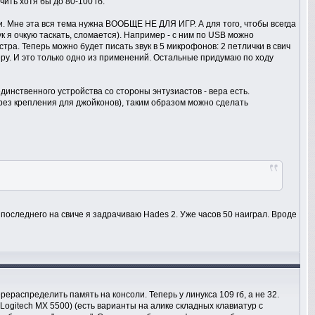
ить хотя бы до 80-100 гб.
ьи. Мне эта вся тема нужна ВООБЩЕ НЕ ДЛЯ ИГР. А для того, чтобы всегда
к я очкую таскать, сломается). Например - с ним по USB можно
тра. Теперь можно будет писать звук в 5 микрофонов: 2 петлички в свич
меру. И это только одно из применений. Остальные придумаю по ходу
инственного устройства со стороны энтузиастов - вера есть.
рез крепления для джойконов), таким образом можно сделать
з последнего на свиче я задрачиваю Hades 2. Уже часов 50 наиграл. Вроде
ераспределить память на консоли. Теперь у линукса 109 гб, а не 32.
 Logitech MX 5500) (есть варианты на алике складных клавиатур с