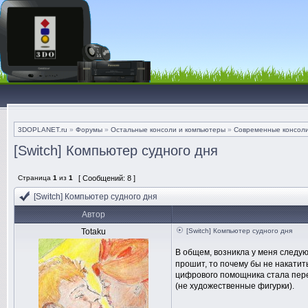
3DOPLANET.ru
»
Форумы
»
Остальные консоли и компьютеры
»
Современные консол
[Switch] Компьютер судного дня
Страница
1
из
1
[ Сообщений: 8 ]
[Switch] Компьютер судного дня
Автор
Totaku
[Switch] Компьютер судного дня
В общем, возникла у меня следую
прошит, то почему бы не накатит
цифрового помощника стала перер
(не художественные фигурки).