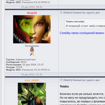
Модель 3DO:
Panasonic FZ-10 NTSC-U
23 дек 2024, 08:42
drugold
[Switch] Компьютер судного дня
Totaku писал(а):
И пожалуй стоит либо отмен
Склейку своих сообщений можно 
Техподдержка
Группа:
Администраторы
Сообщения:
9610
Регистрация:
03 дек 2009, 21:07
Откуда:
СССР
Модель 3DO:
Panasonic FZ-10 NTSC-U
23 дек 2024, 21:31
ross_nikitin
[Switch] Компьютер судного дня
Totaku
Конечно если уж сильно хочется,
Но не могу не предупредить что 
повысилось, во первых у флагмано