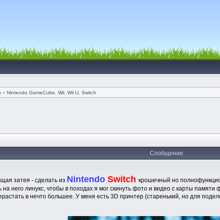
и
»
Nintendo GameCube, Wii, Wii U, Switch
Сообщение
Nintendo
Switch
щая затея - сделать из
крошечный но полнофункцион
ь на него линукс, чтобы в походах я мог скинуть фото и видео с карты памят
астать в нечто большее. У меня есть 3D принтер (старенький, но для подел