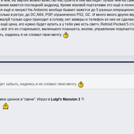
в чём, на эмулях можно качество настроить и они выглядят лучше чем на самом
лчанию кажется последний андроид. Кроме игровой портативки это ещё и пол
я ещё и линукс! На Anbernic вообще бывает кажется до 5 разных операционок
только в ретро, до DC,N64, PSP, ограниченно PS2, GC. И много много других в
ожалуй только одно приходит в голову, нет камеры и телефон из них не сдел
ещё цена, его нужно будет купить а у тебя уже есть свитч, Retroid Pocked 5 
 всё это из старенького, маленького планшета, кнопки, управление покупает
ть, надеюсь я не сломал твою мечту.
дет забыть, надеюсь я не сломал твою мечту.
амое ценное в "свиче". Играл в
Luigi’s Mansion 3
?!
.