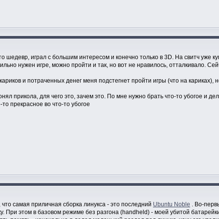
то шедевр, играл с большим интересом и конечно только в 3D. На свитч уже купи
 сильно нужен игре, можно пройти и так, но вот не нравилось, отталкивало. С
кариков и потраченных денег меня подстегнет пройти игры (что на кариках), но
онял прикола, для чего это, зачем это. По мне нужно брать что-то убогое и дел
о-то прекрасное во что-то убогое
 что самая приличная сборка линукса - это последний
Ubuntu Noble
. Во-перв
ейку. При этом в базовом режиме без разгона (handheld) - моей убитой батаре