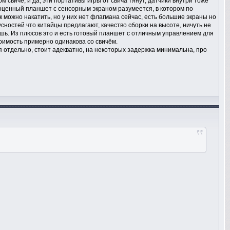
 свиче, и да, эти портативы игры от свича тянут, датчики внутри тоже
ноценный планшет с сенсорным экраном разумеется, в котором по
 можно накатить, но у них нет флагмана сейчас, есть большие экраны но
кусностей что китайцы предлагают, качество сборки на высоте, ничуть не
аешь. Из плюсов это и есть готовый планшет с отличным управлением для
стоимость примерно одинакова со свичём.
ся отдельно, стоит адекватно, на некоторых задержка минимальна, про