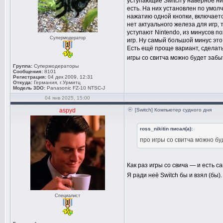
уступающие Switch'у наверное ни 
есть. На них установлен по умо
нажатию одной кнопки, включаетс
нет актуального железа для игр, 
уступают Nintendo, из минусов п
Супермодератор
игр. Ну самый большой минус это 
Есть ещё проще вариант, сделать
игры со свитча можно будет забы
Группа:
Супермодераторы
Сообщения:
8101
Регистрация:
04 дек 2009, 12:31
Откуда:
Германия, г.Урмитц
Модель 3DO:
Panasonic FZ-10 NTSC-J
04 янв 2025, 15:00
aspyd
[Switch] Компьютер судного дня
ross_nikitin писал(а):
про игры со свитча можно бу
Как раз игры со свича — и есть с
Я ради неё Switch бы и взял (бы)
Специалист