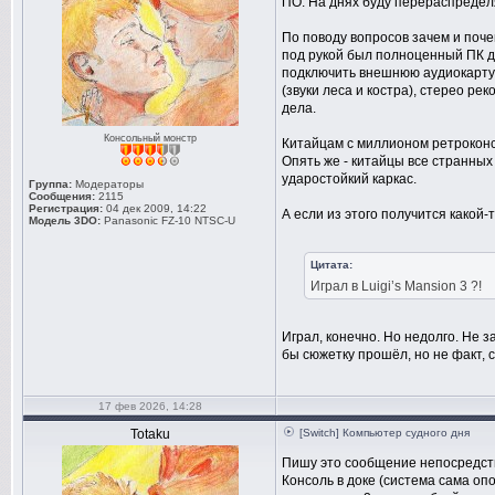
ПО. На днях буду перераспределят
По поводу вопросов зачем и поче
под рукой был полноценный ПК дл
подключить внешнюю аудиокарту и 
(звуки леса и костра), стерео ре
дела.
Консольный монстр
Китайцам с миллионом ретроконсо
Опять же - китайцы все странных
ударостойкий каркас.
Группа:
Модераторы
Сообщения:
2115
Регистрация:
04 дек 2009, 14:22
А если из этого получится какой-
Модель 3DO:
Panasonic FZ-10 NTSC-U
Цитата:
Играл в Luigi’s Mansion 3 ?!
Играл, конечно. Но недолго. Не з
бы сюжетку прошёл, но не факт, 
17 фев 2026, 14:28
Totaku
[Switch] Компьютер судного дня
Пишу это сообщение непосредстве
Консоль в доке (система сама опо