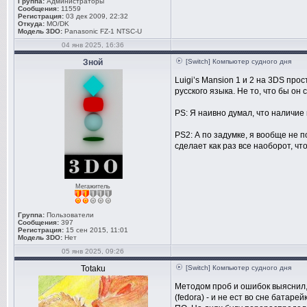
Группа:
Администраторы
Сообщения:
11559
Регистрация:
03 дек 2009, 22:32
Откуда:
MO/DK
Модель 3DO:
Panasonic FZ-1 NTSC-U
04 янв 2025, 16:36
Зной
[Switch] Компьютер судного дня
Luigi’s Mansion 1 и 2 на 3DS прос
русского языка. Не то, что бы он
PS: Я наивно думал, что наличие 
PS2: А по задумке, я вообще не п
сделает как раз все наоборот, чт
Мегажитель
Группа:
Пользователи
Сообщения:
397
Регистрация:
15 сен 2015, 11:01
Модель 3DO:
Нет
05 янв 2025, 09:26
Totaku
[Switch] Компьютер судного дня
Методом проб и ошибок выяснил,
(fedora) - и не ест во сне батар