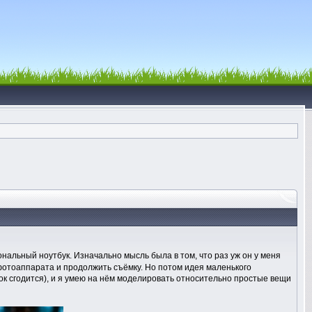
альный ноутбук. Изначально мысль была в том, что раз уж он у меня
и фотоаппарата и продолжить съёмку. Но потом идея маленького
ок сгодится), и я умею на нём моделировать относительно простые вещи