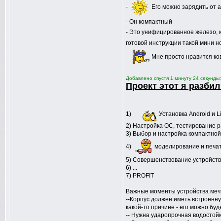
-
Его можно зарядить от 
- Он компактный
- Это унифицированное железо, к
готовой инструкции такой мини но
-
Мне просто нравится ко
Добавлено спустя 1 минуту 24 секунды:
Проект этот я разбил
1)
Установка Android и L
2) Настройка ОС, тестирование 
3) Выбор и настройка компактной
4)
моделирование и печат
5) Совершенствование устройств
6) ...
7) PROFIT
Важные моменты устройства меч
--Корпус должен иметь встроенну
какой-то причине - его можно бу
-- Нужна ударопрочная водостой