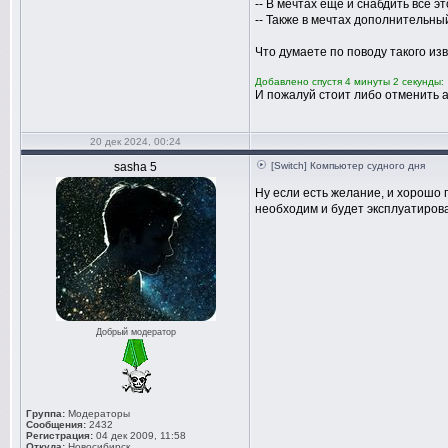
-- В мечтах ещё и снабдить всё 
-- Также в мечтах дополнительны
Что думаете по поводу такого из
Добавлено спустя 4 минуты 2 секунды:
И пожалуй стоит либо отменить а
20 дек 2024, 00:24
sasha 5
[Switch] Компьютер судного дня
Ну если есть желание, и хорошо п
необходим и будет эксплуатироват
Добрый модератор
Группа:
Модераторы
Сообщения:
2432
Регистрация:
04 дек 2009, 11:58
Откуда:
Новосибирск