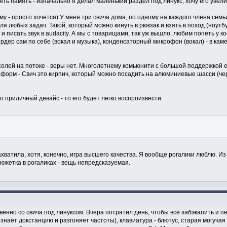
ь память - изначально я делал маленький раздел под линукс, хочу его увелич
му - просто хочется) У меня три свича дома, по одному на каждого члена сем
я любых задач. Такой, который можно кинуть в рюкзак и взять в поход (ноутбу
писать звук в audacity. А мы с товарищами, так уж вышло, любим попеть у кос
кордер сам по себе (вокал и музыка), конденсаторный микрофон (вокал) - в ка
лей на потоке - веры нет. Многолетнему комьюнити с большой поддержкой ед
 форм - Свич это кирпич, который можно посадить на алюминиевые шасси (че
то приличный девайс - то его будет легко воспроизвести.
ахватила, хотя, конечно, игра высшего качества. Я вообще рогалики люблю. И
сюжетка в рогаликах - вещь непредсказуемая.
нно со свича под линуксом. Вчера потратил день, чтобы всё забэкапить и пер
знаёт докстанцию и разгоняет частоты), клавиатура - блютус, старая могучая