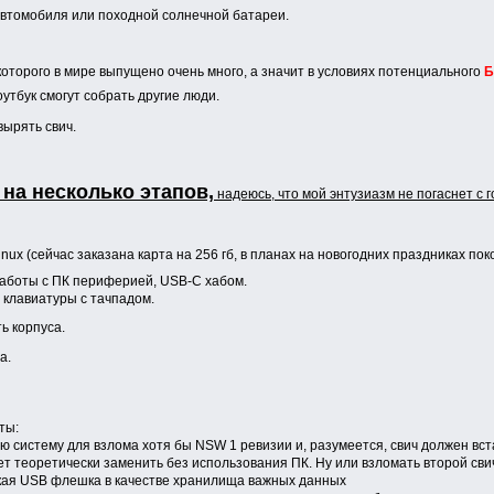
автомобиля или походной солнечной батареи.
оторого в мире выпущено очень много, а значит в условиях потенциального
Б
утбук смогут собрать другие люди.
вырять свич.
 на несколько этапов,
надеюсь, что мой энтузиазм не погаснет с г
inux (сейчас заказана карта на 256 гб, в планах на новогодних праздниках по
работы с ПК периферией, USB-C хабом.
 клавиатуры с тачпадом.
ь корпуса.
а.
ты:
ю систему для взлома хотя бы NSW 1 ревизии и, разумеется, свич должен вста
дет теоретически заменить без использования ПК. Ну или взломать второй сви
кая USB флешка в качестве хранилища важных данных