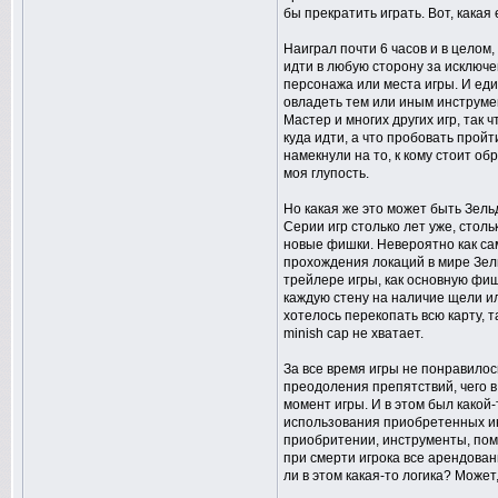
бы прекратить играть. Вот, какая
Наиграл почти 6 часов и в целом
идти в любую сторону за исключе
персонажа или места игры. И еди
овладеть тем или иным инструме
Мастер и многих других игр, так 
куда идти, а что пробовать прой
намекнули на то, к кому стоит о
моя глупость.
Но какая же это может быть Зель
Серии игр столько лет уже, стол
новые фишки. Невероятно как сам 
прохождения локаций в мире Зельд
трейлере игры, как основную фиш
каждую стену на наличие щели ил
хотелось перекопать всю карту, т
minish cap не хватает.
За все время игры не понравилось
преодоления препятствий, чего 
момент игры. И в этом был какой
использования приобретенных инс
приобритении, инструменты, помо
при смерти игрока все арендован
ли в этом какая-то логика? Може