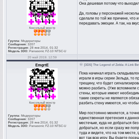
Она дешевая потому что выходила
Да, головы у персонажей несколь
сделали по той же причине, что 
передавать эмоции. А так, на вк
Консольный монстр
Группа:
Модераторы
Сообщения:
3207
Регистрация:
28 янв 2014, 01:32
Модель 3DO:
Panasonic FZ-10 NTSC-U
20 май 2019, 12:59
EmgrtE
[3DS] The Legend of Zelda: A Link B
Пока начинал играть складывалос
играли в игры серии Зельда, то п
трещину, что будет сигнализирова
можно разбить. (Уже вспомнили ст
стены, которые имеют необходимы
такие секреты не являются обяза
разбить стену имеются, но чтобы
Консольный монстр
Мир постоянно меняется, а точне
Группа:
Модераторы
единственная претензия к данной
Сообщения:
3207
Регистрация:
28 янв 2014, 01:32
местечьке, куда не добраться без
Модель 3DO:
Panasonic FZ-10 NTSC-U
добраться, но если сразу же попр
туда и видите, что на том месте,
вот так всю игру. Вы будете посе