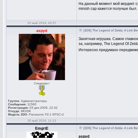
На данный момент мой вердикт сх
minish cap кажется получше был.
20 май 2019, 00:57
aspyd
[3DS] The Legend of Zelda: A Link B
Занятная игрушка. Самое главное 
за, например, The Legend Of Zelda
Интересно придумано передвижен
Специалист
Группа:
Администраторы
Сообщения:
11560
Регистрация:
03 дек 2009, 22:32
Откуда:
MO/DK
Модель 3DO:
Panasonic FZ-1 NTSC-U
20 май 2019, 11:13
EmgrtE
[3DS] The Legend of Zelda: A Link B
aspyd