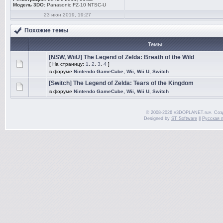
Модель 3DO:
Panasonic FZ-10 NTSC-U
23 июн 2019, 19:27
Похожие темы
Темы
[NSW, WiiU] The Legend of Zelda: Breath of the Wild
[ На страницу:
1
,
2
,
3
,
4
]
в форуме
Nintendo GameCube, Wii, Wii U, Switch
[Switch] The Legend of Zelda: Tears of the Kingdom
в форуме
Nintendo GameCube, Wii, Wii U, Switch
© 2008-2026 «3DOPLANET.ru». Соз
Designed by
ST Software
||
Русская 