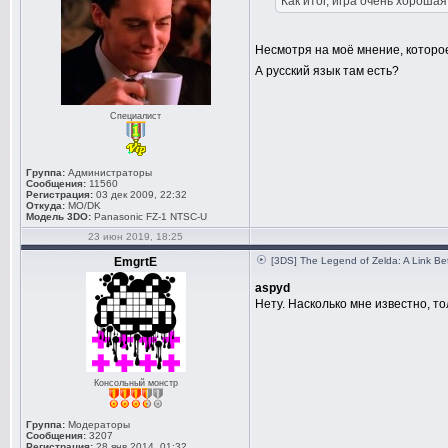
Как итог, игра очень хорошая
Несмотря на моё мнение, которое
А русский язык там есть?
Специалист
Группа:
Администраторы
Сообщения:
11560
Регистрация:
03 дек 2009, 22:32
Откуда:
MO/DK
Модель 3DO:
Panasonic FZ-1 NTSC-U
23 июн 2019, 18:25
EmgrtE
[3DS] The Legend of Zelda: A Link B
aspyd
Нету. Насколько мне известно, т
Консольный монстр
Группа:
Модераторы
Сообщения:
3207
Регистрация:
28 янв 2014, 01:32