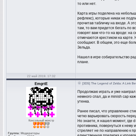
то или нет.
Карта игры поделена на небольш
рефлекс), которые никак не подп
прочитав табличку на входе. А эт
там, то вам придется бегать по в
говорят вам что-то на вроде: на 
отмечаются крестиком на карте. 
сообщают. В общем, это еще больш
Зельда.
Нашел в игре собирательство рад
плане.
22 май 2019, 17:32
EmgrtE
[3DS] The Legend of Zelda: A Link B
Продолжаю играть и уже наиграл 
немного спал, да и minish cap к
утенка.
Ранее писал, что управление сти
четко варьировать скорость пере
Но знаете, я нашел момент, где 
Консольный монстр
противника, повернуться к нему 
стреляет не по направлению к про
Группа:
Модераторы
единственная придирка к управл