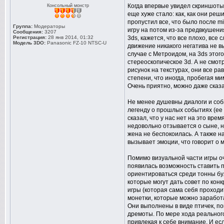
Когда впервые увидел скриншоты 
Консольный монстр
еще хуже стало: как, как они ре
пропустил все, что было после mi
Группа:
Модераторы
игру на потом из-за предвкушения
Сообщения:
3207
Регистрация:
28 янв 2014, 01:32
3ds, кажется, что все плохо, все
Модель 3DO:
Panasonic FZ-10 NTSC-U
движение никакого негатива не вы
случае с Метроидом, на 3ds этого
стереоскопическое 3d. А не смотр
рисунок на текстурах, они все р
степени, что иногда, пробегая ми
Очень приятно, можно даже сказа
Не менее душевны диалоги и собы
легенду о прошлых событиях (ее 
сказал, что у нас нет на это вр
недовольно отзывается о сыне, н
жена не беспокоилась. А также н
вызывает эмоции, что говорит о 
Помимо визуальной части игры оч
появилась возможность ставить п
ориентироваться среди тонны бу
которые могут дать совет по кон
игры (которая сама себя проходит
монетки, которые можно заработа
Они выполнены в виде птичек, п
дремоты. По мере хода реального
привлекая к себе внимание. И есл