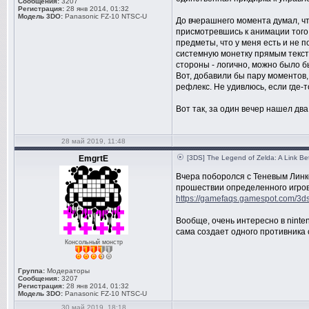
Сообщения:
3207
Регистрация:
28 янв 2014, 01:32
Модель 3DO:
Panasonic FZ-10 NTSC-U
До вчерашнего момента думал, ч
присмотревшись к анимации того 
предметы, что у меня есть и не 
системную монетку прямым тексто
стороны - логично, можно было бы
Вот, добавили бы пару моментов,
рефлекс. Не удивлюсь, если где-т
Вот так, за один вечер нашел дв
28 май 2019, 11:48
EmgrtE
[3DS] The Legend of Zelda: A Link B
Вчера поборолся с Теневым Линко
прошествии определенного игров
https://gamefaqs.gamespot.com/3ds
Вообще, очень интересно в ninten
сама создает одного противника
Консольный монстр
Группа:
Модераторы
Сообщения:
3207
Регистрация:
28 янв 2014, 01:32
Модель 3DO:
Panasonic FZ-10 NTSC-U
30 май 2019, 18:18