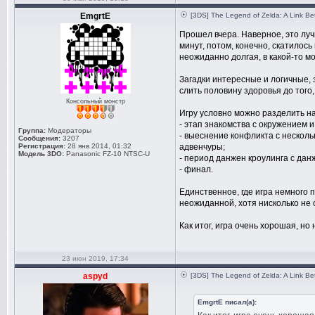
EmgrtE
[3DS] The Legend of Zelda: A Link B
Прошел вчера. Наверное, это луч
минут, потом, конечно, скатилос
неожиданно долгая, в какой-то мо
Загадки интересные и логичные, 
слить половину здоровья до того,
Консольный монстр
Игру условно можно разделить на
- этап знакомства с окружением и
Группа:
Модераторы
- выеснение конфликта с несколь
Сообщения:
3207
Регистрация:
28 янв 2014, 01:32
адвенчуры;
Модель 3DO:
Panasonic FZ-10 NTSC-U
- период данжен кроулинга с дан
- финал.
Единственное, где игра немного 
неожиданной, хотя нисколько не 
Как итог, игра очень хорошая, но
23 июн 2019, 17:34
aspyd
[3DS] The Legend of Zelda: A Link B
EmgrtE писал(а):