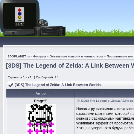
3DOPLANET.ru
»
Форумы
»
Остальные консоли и компьютеры
»
Портативные пл
[3DS] The Legend of Zelda: A Link Between 
Страница
1
из
1
[ Сообщений: 9 ]
[3DS] The Legend of Zelda: A Link Between Worlds
Автор
EmgrtE
[3DS] The Legend of Zelda: A Link B
Начав игру, сложилось впечатлен
ожившими картинами, который нач
книжки с раскладными картинкам
усиливают эффект от просмотра ро
Хотя, не уверен, что будучи ребе