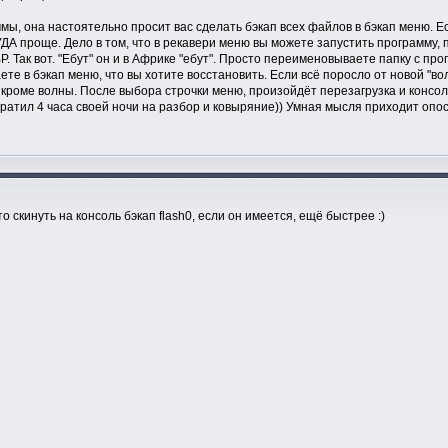
мы, она настоятельно просит вас сделать бэкап всех файлов в бэкап меню. Ес
КУДА проще. Дело в том, что в рекавери меню вы можете запустить программу, 
ак вот. "Ебут" он и в Африке "ебут". Просто переименовываете папку с прог
те в бэкап меню, что вы хотите восстановить. Если всё поросло от новой "вол
ё кроме волны. После выбора строчки меню, произойдёт перезагрузка и консол
тратил 4 часа своей ночи на разбор и ковыряние)) Умная мысля приходит опос
о скинуть на консоль бэкап flash0, если он имеется, ещё быстрее :)