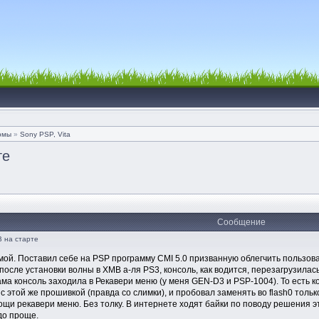
рмы
»
Sony PSP, Vita
те
Сообщение
B на старте
мой. Поставил себе на PSP программу CMI 5.0 призванную облегчить пользов
после установки волны в XMB а-ля PS3, консоль, как водится, перезагрузилась
ама консоль заходила в Рекавери меню (у меня GEN-D3 и PSP-1004). То есть ко
p с этой же прошивкой (правда со слимки), и пробовал заменять во flash0 тол
щи рекавери меню. Без толку. В интернете ходят байки по поводу решения э
до проще.