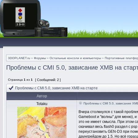
3DOPLANET.ru
»
Форумы
»
Остальные консоли и компьютеры
»
Портативные платфо
Проблемы с CMI 5.0, зависание XMB на стар
Страница
1
из
1
[ Сообщений: 2 ]
Проблемы с CMI 5.0, зависание XMB на старте
Автор
Totaku
Проблемы с CMI 5.0, зависание XM
Вчера столкнулся с такой пробле
Gameboot и "волны" для меню), и 
это не имеет смысла. При этом с
скачивал весь flash0 раздел с ps
переустановить GEN-D3 при помо
даунгрейдом до 1.5. Но всё гораз