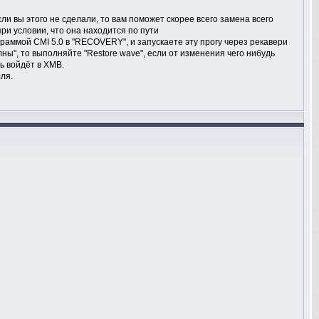
ли вы этого не сделали, то вам поможет скорее всего замена всего
при условии, что она находится по пути
раммой CMI 5.0 в "RECOVERY", и запускаете эту прогу через рекавери
ны", то выполняйте "Restore wave", если от изменения чего нибудь
ь войдёт в XMB.
ля.