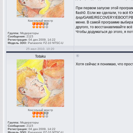
При первом запуске этой програм
flash0. Если же сделали, то всё 
/psp/GAME/RECOVERY/EBOOT.PBP. Т
Консольный монстр
меню. В самой программе выбирае
другого, то восстанавливайте вс
Чтобы додуматься до этого, я по
Группа:
Модераторы
Сообщения:
2115
Регистрация:
04 дек 2009, 14:22
Модель 3DO:
Panasonic FZ-10 NTSC-U
25 июл 2010, 10:20
Totaku
Хотя сейчас я понимаю, что прост
Консольный монстр
Группа:
Модераторы
Сообщения:
2115
Регистрация:
04 дек 2009, 14:22
Модель 3DO:
Panasonic FZ-10 NTSC-U