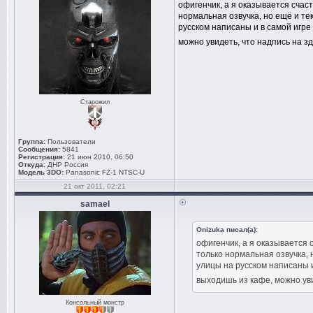
офигенчик, а я оказывается счас
нормальная озвучка, но ещё и текс
русском написаны и в самой игре
можно увидеть, что надпись на з
Старожил
Группа:
Пользователи
Сообщения:
5841
Регистрация:
21 июн 2010, 06:50
Откуда:
ДНР Россия
Модель 3DO:
Panasonic FZ-1 NTSC-U
21 окт 2011, 02:21
samael
Onizuka писал(а):
офигенчик, а я оказывается с
только нормальная озвучка, н
улицы на русском написаны и
выходишь из кафе, можно уви
Консольный монстр