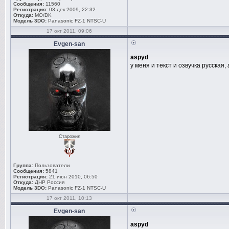
Сообщения:
11560
Регистрация:
03 дек 2009, 22:32
Откуда:
MO/DK
Модель 3DO:
Panasonic FZ-1 NTSC-U
17 окт 2011, 09:06
Evgen-san
aspyd
у меня и текст и озвучка русская,
Старожил
Группа:
Пользователи
Сообщения:
5841
Регистрация:
21 июн 2010, 06:50
Откуда:
ДНР Россия
Модель 3DO:
Panasonic FZ-1 NTSC-U
17 окт 2011, 10:13
Evgen-san
aspyd