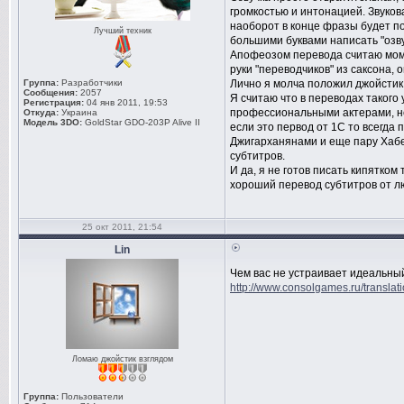
громкостью и интонацией. Звуков
наоборот в конце фразы будет по
Лучший техник
большими буквами написать "озву
Апофеозом перевода считаю момент
руки "переводчиков" из саксона,
Группа:
Разработчики
Лично я молча положил джойстик 
Сообщения:
2057
Я считаю что в переводах такого 
Регистрация:
04 янв 2011, 19:53
профессиональными актерами, не
Откуда:
Украина
Модель 3DO:
GoldStar GDO-203P Alive II
если это первод от 1С то всегда 
Джигарханянами и еще пару Хабен
субтитров.
И да, я не готов писать кипятком
хороший перевод субтитров от л
25 окт 2011, 21:54
Lin
Чем вас не устраивает идеальны
http://www.consolgames.ru/translati
Ломаю джойстик взглядом
Группа:
Пользователи