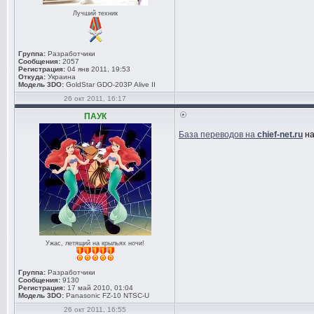
Лучший техник
Группа:
Разработчики
Сообщения:
2057
Регистрация:
04 янв 2011, 19:53
Откуда:
Украина
Модель 3DO:
GoldStar GDO-203P Alive II
26 окт 2011, 16:17
ПАУК
База переводов на
chief-net.ru
на
Ужас, летящий на крыльях ночи!
Группа:
Разработчики
Сообщения:
9130
Регистрация:
17 май 2010, 01:04
Модель 3DO:
Panasonic FZ-10 NTSC-U
26 окт 2011, 16:55