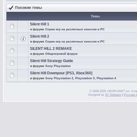
Похожие темы
Темы
Silent Hill 1
в форуме
Серии игр на различные консоли и PC
Silent Hill 2
в форуме
Серии игр на различные консоли и PC
SILENT HILL 2 REMAKE
в форуме
Общеигровой форум
Silent Hill Strategy Guide
в форуме
Sony Playstation
Silent Hill Downpour [PS3, Xbox360]
в форуме
Sony Playstation 2, Playstation 3, Playstation 4
© 2008-2026 «3DOPLANET.ru». Соз
Designed by
ST Software
||
Русская 