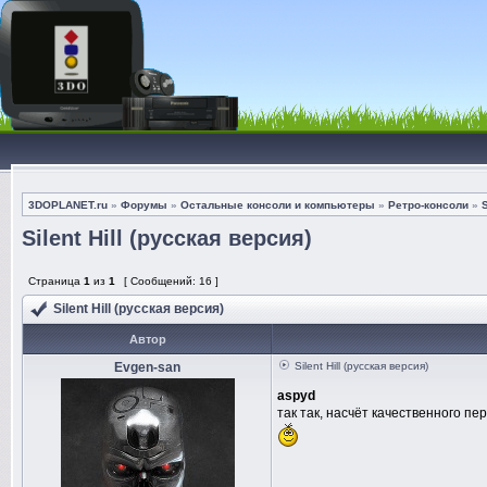
3DOPLANET.ru
»
Форумы
»
Остальные консоли и компьютеры
»
Ретро-консоли
»
Silent Hill (русская версия)
Страница
1
из
1
[ Сообщений: 16 ]
Silent Hill (русская версия)
Автор
Evgen-san
Silent Hill (русская версия)
aspyd
так так, насчёт качественного п