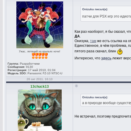
Onizuka писал(а):
патчи для PSX игр это идио
Как раз наоборот, я бы сказал, ч
ДА
.
Онизука,
там
же есть ссылка на об
Единственное, в чём проблема, п
пятого раза скачал, блин
Ужас, летящий на крыльях ночи!
Интересно, что
здесь
лежит верси
Группа:
Разработчики
Сообщения:
9130
Регистрация:
17 май 2010, 01:04
Модель 3DO:
Panasonic FZ-10 NTSC-U
26 окт 2011, 16:10
13chuck13
Onizuka писал(а):
а в природе вообще сущест
Не встречал, поэтому предпочит