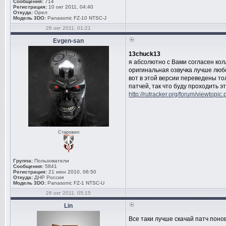
Сообщения:
714
Регистрация:
10 окт 2011, 04:40
Откуда:
Орел
Модель 3DO:
Panasonic FZ-10 NTSC-J
26 окт 2011, 01:21
Evgen-san
13chuck13
я абсолютно с Вами согласен колл
оригинальная озвучка лучше любо
вот в этой версии переведены т
патчей, так что буду проходить э
http://rutracker.org/forum/viewtopi
Старожил
Группа:
Пользователи
Сообщения:
5841
Регистрация:
21 июн 2010, 06:50
Откуда:
ДНР Россия
Модель 3DO:
Panasonic FZ-1 NTSC-U
26 окт 2011, 05:15
Lin
Все таки лучше скачай патч поно