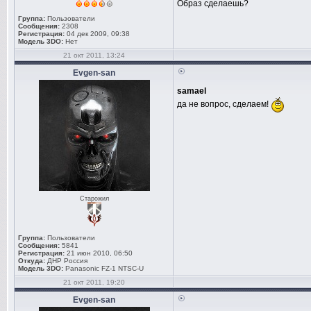
Образ сделаешь?
Группа:
Пользователи
Сообщения:
2308
Регистрация:
04 дек 2009, 09:38
Модель 3DO:
Нет
21 окт 2011, 13:24
Evgen-san
samael
да не вопрос, сделаем!
Старожил
Группа:
Пользователи
Сообщения:
5841
Регистрация:
21 июн 2010, 06:50
Откуда:
ДНР Россия
Модель 3DO:
Panasonic FZ-1 NTSC-U
21 окт 2011, 19:20
Evgen-san