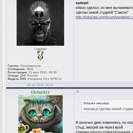
samael
образ сделал, но мне вылаживать
сделан некой студией "Саксон"
http://rutracker.org/forum/viewtopi
Старожил
Группа:
Пользователи
Сообщения:
5841
Регистрация:
21 июн 2010, 06:50
Откуда:
ДНР Россия
Модель 3DO:
Panasonic FZ-1 NTSC-U
25 окт 2011, 16:12
13chuck13
Onizuka писал(а):
перевод сделан некой студи
Я конечно дико извиняюсь, но пе
стыд, эмоций аж через край.
Озвучка просто отвратительная,