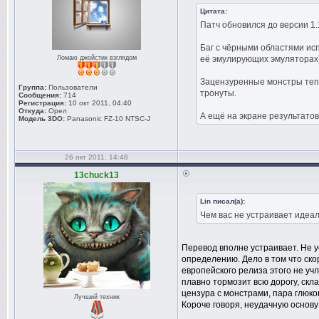
Цитата:
Патч обновился до версии 1.
Баг с чёрными областями ис
Ломаю джойстик взглядом
её эмулирующих эмуляторах)
Зацензуренные монстры тепе
Группа:
Пользователи
тронуты.
Сообщения:
714
Регистрация:
10 окт 2011, 04:40
Откуда:
Орел
А ещё на экране результато
Модель 3DO:
Panasonic FZ-10 NTSC-J
26 окт 2011, 14:48
13chuck13
Lin писал(а):
Чем вас не устраивает идеа
Перевод вполне устраивает. Не у
определению. Дело в том что скор
европейского релиза этого не уч
плавно тормозит всю дорогу, скл
цензура с монстрами, пара глюков
Лучший техник
Короче говоря, неудачную основу