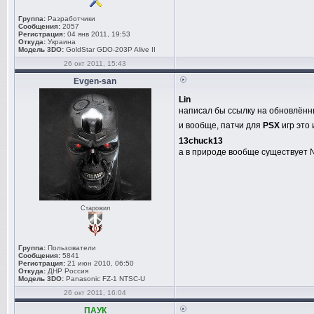
Группа:
Разработчики
Сообщения:
2057
Регистрация:
04 янв 2011, 19:53
Откуда:
Украина
Модель 3DO:
GoldStar GDO-203P Alive II
26 окт 2011, 15:43
Evgen-san
Lin
написал бы ссылку на обновлённ
и вообще, патчи для
PSX
игр это
13chuck13
а в природе вообще существует
Старожил
Группа:
Пользователи
Сообщения:
5841
Регистрация:
21 июн 2010, 06:50
Откуда:
ДНР Россия
Модель 3DO:
Panasonic FZ-1 NTSC-U
26 окт 2011, 16:04
ПАУК