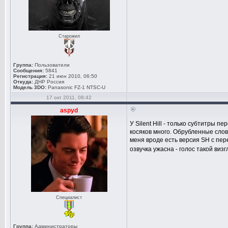
Старожил
Группа:
Пользователи
Сообщения:
5841
Регистрация:
21 июн 2010, 06:50
Откуда:
ДНР Россия
Модель 3DO:
Panasonic FZ-1 NTSC-U
17 окт 2011, 08:42
aspyd
У Silent Hill - только субтитры 
косяков много. Обрубленные слов
меня вроде есть версия SH с пер
озвучка ужасна - голос такой виз
Специалист
Группа:
Администраторы