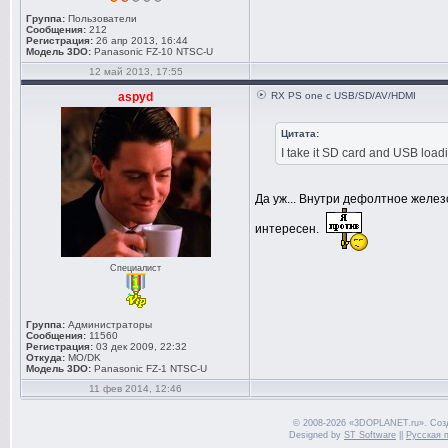
Группа:
Пользователи
Сообщения:
212
Регистрация:
26 апр 2013, 16:44
Модель 3DO:
Panasonic FZ-10 NTSC-U
12 май 2013, 17:55
aspyd
RX PS one c USB/SD/AV/HDMI
Цитата:
I take it SD card and USB load
Да уж... Внутри дефолтное железо
интересен.
Специалист
Группа:
Администраторы
Сообщения:
11560
Регистрация:
03 дек 2009, 22:32
Откуда:
MO/DK
Модель 3DO:
Panasonic FZ-1 NTSC-U
11 фев 2014, 12:46
© 2008-2026 «3DOPLANET.ru». Соз
Designed by
ST Software
||
Русская 