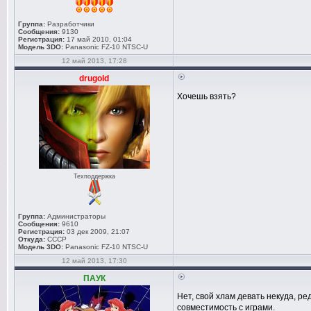
Группа:
Разработчики
Сообщения:
9130
Регистрация:
17 май 2010, 01:04
Модель 3DO:
Panasonic FZ-10 NTSC-U
12 май 2013, 17:28
drugold
Хочешь взять?
Техподдержка
Группа:
Администраторы
Сообщения:
9610
Регистрация:
03 дек 2009, 21:07
Откуда:
СССР
Модель 3DO:
Panasonic FZ-10 NTSC-U
12 май 2013, 17:30
ПАУК
Нет, свой хлам девать некуда, ре
совместимость с играми.