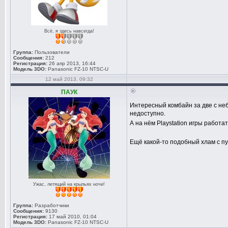
Всё, я здесь навсегда!
Группа:
Пользователи
Сообщения:
212
Регистрация:
26 апр 2013, 16:44
Модель 3DO:
Panasonic FZ-10 NTSC-U
12 май 2013, 09:32
ПАУК
Интересный комбайн за две с н
недоступно.
А на нём Playstation игры работа
Ещё какой-то подобный хлам с п
Ужас, летящий на крыльях ночи!
Группа:
Разработчики
Сообщения:
9130
Регистрация:
17 май 2010, 01:04
Модель 3DO:
Panasonic FZ-10 NTSC-U