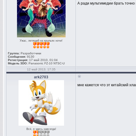
А ради мультимедии брать точно 
Ужас, летящий на крыльях ночи!
Группа:
Разработчики
Сообщения:
9130
Регистрация:
17 май 2010, 01:04
Модель 3DO:
Panasonic FZ-10 NTSC-U
12 май 2013, 17:35
ark2703
мне кажется что эт китайский хла
Всё, я здесь навсегда!