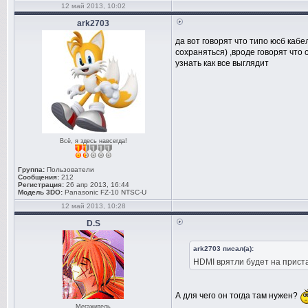
12 май 2013, 10:02
ark2703
да вот говорят что типо юсб кабе
сохраняться) ,вроде говорят что
узнать как все выглядит
Всё, я здесь навсегда!
Группа:
Пользователи
Сообщения:
212
Регистрация:
26 апр 2013, 16:44
Модель 3DO:
Panasonic FZ-10 NTSC-U
12 май 2013, 10:28
D.S
ark2703 писал(а):
HDMI врятли будет на прист
А для чего он тогда там нужен?
Мегажитель