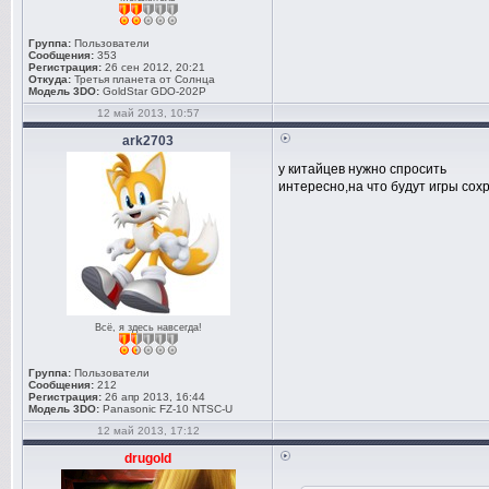
Группа:
Пользователи
Сообщения:
353
Регистрация:
26 сен 2012, 20:21
Откуда:
Третья планета от Солнца
Модель 3DO:
GoldStar GDO-202P
12 май 2013, 10:57
ark2703
у китайцев нужно спросить
интересно,на что будут игры сох
Всё, я здесь навсегда!
Группа:
Пользователи
Сообщения:
212
Регистрация:
26 апр 2013, 16:44
Модель 3DO:
Panasonic FZ-10 NTSC-U
12 май 2013, 17:12
drugold