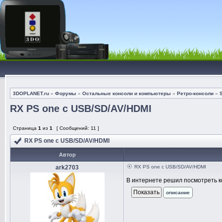
3DOPLANET.ru
»
Форумы
»
Остальные консоли и компьютеры
»
Ретро-консоли
»
RX PS one c USB/SD/AV/HDMI
Страница
1
из
1
[ Сообщений: 11 ]
RX PS one c USB/SD/AV/HDMI
Автор
ark2703
RX PS one c USB/SD/AV/HDMI
В интернете решил посмотреть 
описание