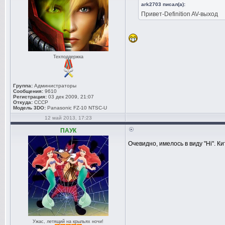
ark2703 писал(а):
Привет-Definition AV-выход
Техподдержка
Группа:
Администраторы
Сообщения:
9610
Регистрация:
03 дек 2009, 21:07
Откуда:
СССР
Модель 3DO:
Panasonic FZ-10 NTSC-U
12 май 2013, 17:23
ПАУК
Очевидно, имелось в виду "Hi". К
Ужас, летящий на крыльях ночи!