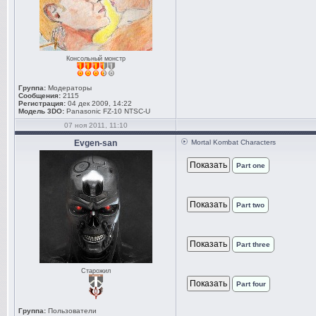
Консольный монстр
Группа:
Модераторы
Сообщения:
2115
Регистрация:
04 дек 2009, 14:22
Модель 3DO:
Panasonic FZ-10 NTSC-U
07 ноя 2011, 11:10
Evgen-san
Mortal Kombat Characters
Part one
Part two
Part three
Старожил
Part four
Группа:
Пользователи