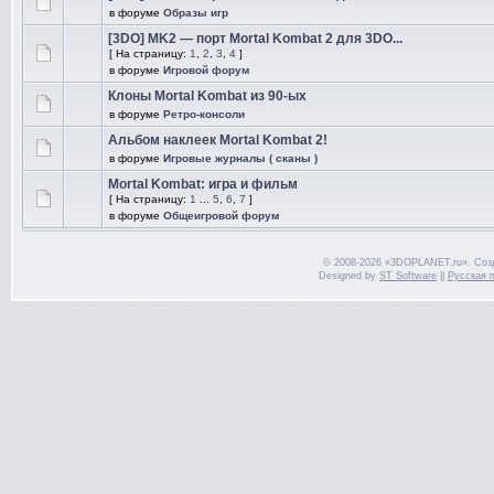
в форуме
Образы игр
[3DO] MK2 — порт Mortal Kombat 2 для 3DO...
[ На страницу:
1
,
2
,
3
,
4
]
в форуме
Игровой форум
Клоны Mortal Kombat из 90-ых
в форуме
Ретро-консоли
Альбом наклеек Mortal Kombat 2!
в форуме
Игровые журналы ( сканы )
Mortal Kombat: игра и фильм
[ На страницу:
1
...
5
,
6
,
7
]
в форуме
Общеигровой форум
© 2008-2026 «3DOPLANET.ru». Соз
Designed by
ST Software
||
Русская 