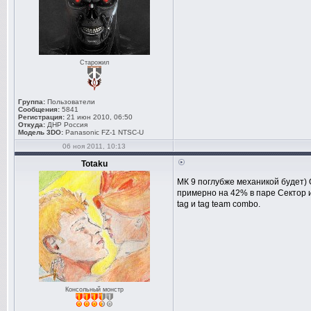
Старожил
Группа:
Пользователи
Сообщения:
5841
Регистрация:
21 июн 2010, 06:50
Откуда:
ДНР Россия
Модель 3DO:
Panasonic FZ-1 NTSC-U
06 ноя 2011, 10:13
Totaku
МК 9 поглубже механикой будет) 
примерно на 42% в паре Сектор 
tag и tag team combo.
Консольный монстр