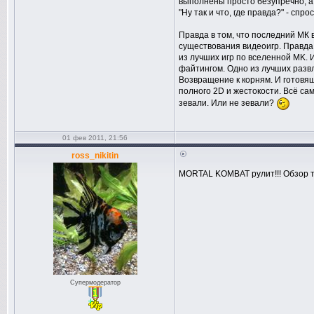
выполнены просто безупречно, а
"Ну так и что, где правда?" - спро
Правда в том, что последний МК
существования видеоигр. Правда 
из лучших игр по вселенной MK.
файтингом. Одно из лучших разв
Возвращение к корням. И готовя
полного 2D и жестокости. Всё сам
зевали. Или не зевали?
01 фев 2011, 21:56
ross_nikitin
MORTAL KOMBAT рулит!!! Обзор то
Супермодератор