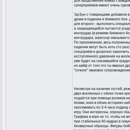
для продолжения комбы с каждым
суперприёмов имеют очень суров
Эд Бун с товарищами добавили в 
драки в падении и ближнего боя.
для второго - выполнить специа
а защищающийся пытается угадать
контрудар (в режиме ближнего боя
контрудара, агрессор оказывается
По приземлении, весь полученны
падении могут быть хоть сто ра
спецприём и досрочно закончить
исступлённого давления на кнопк
уже будет на снизившийся градус
но кайф от того что ты вмазал др
"сочное" звуковое сопровождение
Несмотря на наличие гостей, реж
двух вселенных с обеих точек зр
подаётся при помощи роликов на 
боями, коих в обоих историях на
просиживать по 3-4 часа подряд 
игру. Они интересны, хорошо сба
Графика в игре не то, чтобы не в
при стабильных 60 кадрах в секу
безвкусные образцы. Фигуры бой