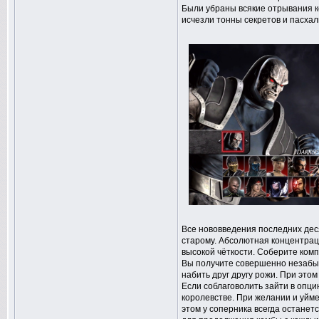
Были убраны всякие отрывания ко
исчезли тонны секретов и пасхал
Все нововведения последних деся
старому. Абсолютная концентраци
высокой чёткости. Соберите ком
Вы получите совершенно незабыв
набить друг другу рожи. При это
Если соблаговолить зайти в опци
королевстве. При желании и уйме
этом у соперника всегда останет