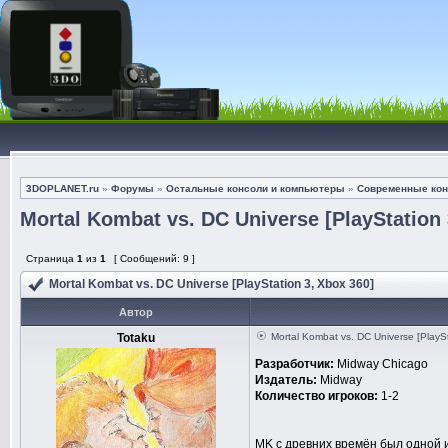
3DOPLANET.ru
»
Форумы
»
Остальные консоли и компьютеры
»
Современные кон
Mortal Kombat vs. DC Universe [PlayStation 
Страница
1
из
1
[ Сообщений: 9 ]
Mortal Kombat vs. DC Universe [PlayStation 3, Xbox 360]
Автор
Totaku
Mortal Kombat vs. DC Universe [PlayS
Разработчик:
Midway Chicago
Издатель:
Midway
Количество игроков:
1-2
MK с древних времён был одной 