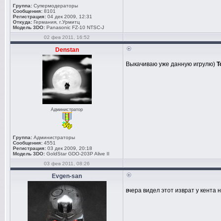
Группа:
Супермодераторы
Сообщения:
8101
Регистрация:
04 дек 2009, 12:31
Откуда:
Германия, г.Урмитц
Модель 3DO:
Panasonic FZ-10 NTSC-J
02 фев 2011, 16:52
Denstan
Выкачиваю уже данную игрулю)
T
Администратор
Группа:
Администраторы
Сообщения:
4551
Регистрация:
03 дек 2009, 20:18
Модель 3DO:
GoldStar GDO-203P Alive II
03 фев 2011, 08:26
Evgen-san
вчера видел этот изврат у кента