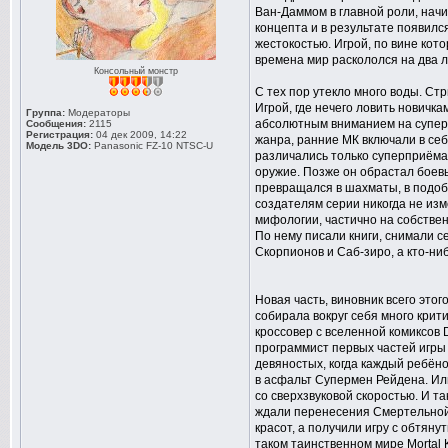
Ван-Даммом в главной роли, на
концепта и в результате появил
жестокостью. Игрой, по вине кот
времена мир раскололся на два лаг
Консольный монстр
С тех пор утекло много воды. С
Игрой, где нечего ловить новичк
Группа:
Модераторы
абсолютным вниманием на суперп
Сообщения:
2115
Регистрация:
04 дек 2009, 14:22
жанра, ранние МК включали в се
Модель 3DO:
Panasonic FZ-10 NTSC-U
различались только суперприёма
оружие. Позже он обрастал боев
превращался в шахматы, в подоби
создателям серии никогда не изм
мифологии, частично на собств
По нему писали книги, снимали с
Скорпионов и Саб-зиро, а кто-н
Новая часть, виновник всего этог
собирала вокруг себя много крит
кроссовер с вселенной комиксов D
программист первых частей игры
девяностых, когда каждый ребёно
в асфальт Супермен Рейдена. Или
со сверхзвуковой скоростью. И т
ждали перенесения Смертельной 
красот, а получили игру с обтяну
таком таинственном мире Mortal 