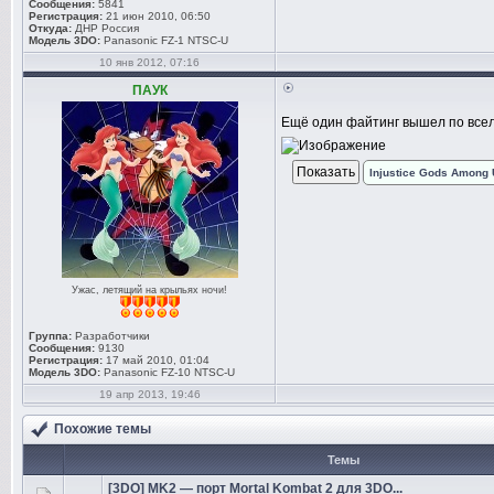
Сообщения:
5841
Регистрация:
21 июн 2010, 06:50
Откуда:
ДНР Россия
Модель 3DO:
Panasonic FZ-1 NTSC-U
10 янв 2012, 07:16
ПАУК
Ещё один файтинг вышел по все
Injustice Gods Among
Ужас, летящий на крыльях ночи!
Группа:
Разработчики
Сообщения:
9130
Регистрация:
17 май 2010, 01:04
Модель 3DO:
Panasonic FZ-10 NTSC-U
19 апр 2013, 19:46
Похожие темы
Темы
[3DO] MK2 — порт Mortal Kombat 2 для 3DO...