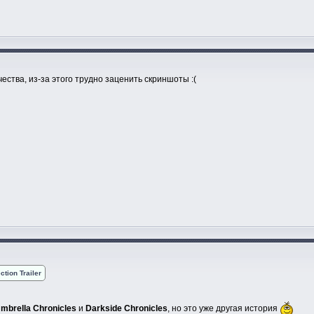
чества, из-за этого трудно заценить скриншоты :(
ction Trailer
mbrella Chronicles
и
Darkside Chronicles
, но это уже другая история