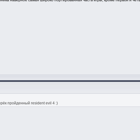
оника наверное самая широко портированная часть игры, кроме первой и чет
ёк пройденный resident evil 4 :)