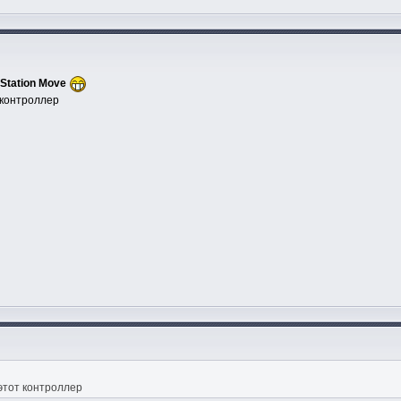
Station Move
т контроллер
 этот контроллер