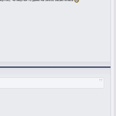
вёртой). Четвёртая то даже на Зеебо засветилась