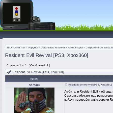
3DOPLANET.ru
»
Форумы
»
Остальные консоли и компьютеры
»
Современные консол
Resident Evil Revival [PS3, Xbox360]
Страница
1
из
1
[ Сообщений: 9 ]
Resident Evil Revival [PS3, Xbox360]
Автор
samael
Resident Evil Revival [PS3, Xbox360]
Любители Resident Evil и облада
Capcom работает над ремастеринго
войдут переработаные версии Resid