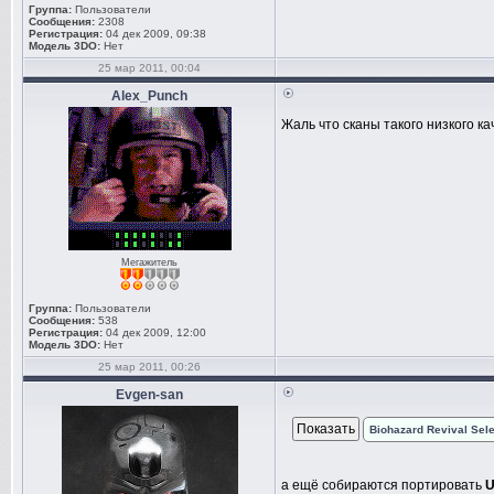
Группа:
Пользователи
Сообщения:
2308
Регистрация:
04 дек 2009, 09:38
Модель 3DO:
Нет
25 мар 2011, 00:04
Alex_Punch
Жаль что сканы такого низкого ка
Мегажитель
Группа:
Пользователи
Сообщения:
538
Регистрация:
04 дек 2009, 12:00
Модель 3DO:
Нет
25 мар 2011, 00:26
Evgen-san
Biohazard Revival Sele
а ещё собираются портировать
U