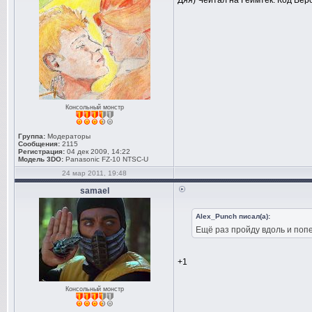
Дяя) Чейтал на Геймтек. Код Вер
Консольный монстр
Группа:
Модераторы
Сообщения:
2115
Регистрация:
04 дек 2009, 14:22
Модель 3DO:
Panasonic FZ-10 NTSC-U
24 мар 2011, 19:48
samael
Alex_Punch писал(а):
Ещё раз пройду вдоль и попер
+1
Консольный монстр