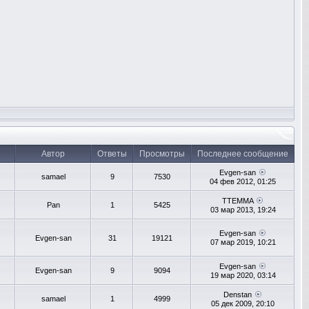
Автор
Ответы
Просмотры
Последнее сообщение
Evgen-san
samael
9
7530
04 фев 2012, 01:25
TTEMMA
Pan
1
5425
03 мар 2013, 19:24
Evgen-san
Evgen-san
31
19121
07 мар 2019, 10:21
Evgen-san
Evgen-san
9
9094
19 мар 2020, 03:14
Denstan
samael
1
4999
05 дек 2009, 20:10