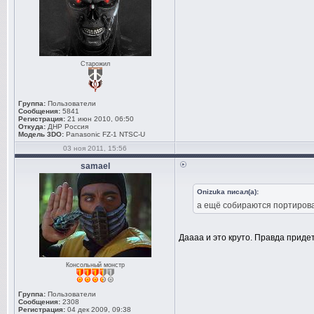
Старожил
Группа:
Пользователи
Сообщения:
5841
Регистрация:
21 июн 2010, 06:50
Откуда:
ДНР Россия
Модель 3DO:
Panasonic FZ-1 NTSC-U
03 ноя 2011, 15:56
samael
Onizuka писал(а):
а ещё собираются портировать
Даааа и это круто. Правда приде
Консольный монстр
Группа:
Пользователи
Сообщения:
2308
Регистрация:
04 дек 2009, 09:38