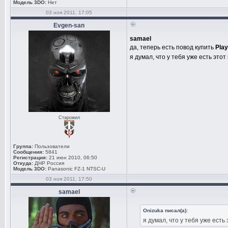
Модель 3DO:
Нет
03 ноя 2011, 17:05
Evgen-san
samael
да, теперь есть повод купить
Play
я думал, что у тебя уже есть это
Старожил
Группа:
Пользователи
Сообщения:
5841
Регистрация:
21 июн 2010, 06:50
Откуда:
ДНР Россия
Модель 3DO:
Panasonic FZ-1 NTSC-U
03 ноя 2011, 17:50
samael
Onizuka писал(а):
я думал, что у тебя уже есть