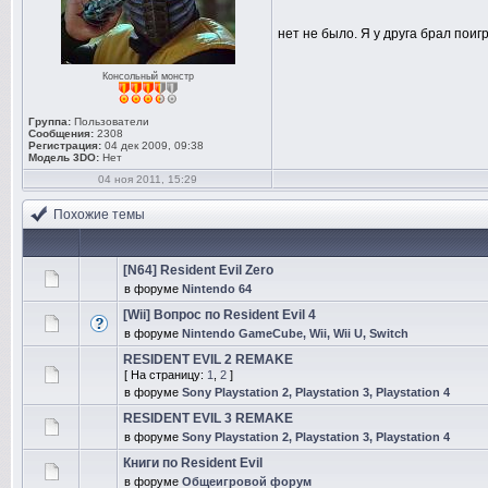
нет не было. Я у друга брал поиг
Консольный монстр
Группа:
Пользователи
Сообщения:
2308
Регистрация:
04 дек 2009, 09:38
Модель 3DO:
Нет
04 ноя 2011, 15:29
Похожие темы
[N64] Resident Evil Zero
в форуме
Nintendo 64
[Wii] Вопрос по Resident Evil 4
в форуме
Nintendo GameCube, Wii, Wii U, Switch
RESIDENT EVIL 2 REMAKE
[ На страницу:
1
,
2
]
в форуме
Sony Playstation 2, Playstation 3, Playstation 4
RESIDENT EVIL 3 REMAKE
в форуме
Sony Playstation 2, Playstation 3, Playstation 4
Книги по Resident Evil
в форуме
Общеигровой форум