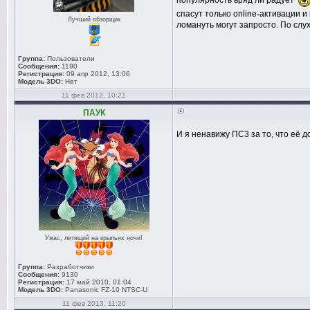
популярность вряд ли радует
спасут только online-активации 
Лучший обзорщик
ломануть могут запросто. По слу
Группа:
Пользователи
Сообщения:
1190
Регистрация:
09 апр 2012, 13:06
Модель 3DO:
Нет
11 фев 2013, 10:21
ПАУК
И я ненавижу ПС3 за то, что её 
Ужас, летящий на крыльях ночи!
Группа:
Разработчики
Сообщения:
9130
Регистрация:
17 май 2010, 01:04
Модель 3DO:
Panasonic FZ-10 NTSC-U
11 фев 2013, 11:20