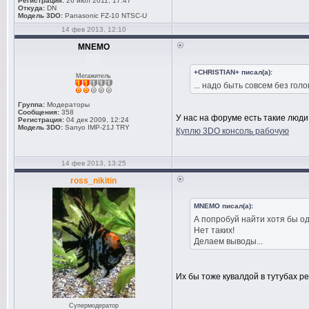
Регистрация:
26 июл 2011, 17:47
Откуда:
DN
Модель 3DO:
Panasonic FZ-10 NTSC-U
14 фев 2013, 12:10
MNEMO
+CHRISTIAN+ писал(а):
Мегажитель
... надо быть совсем без го
Группа:
Модераторы
Сообщения:
358
У нас на форуме есть такие люди
Регистрация:
04 дек 2009, 12:24
Модель 3DO:
Sanyo IMP-21J TRY
Куплю 3DO консоль рабочую
14 фев 2013, 13:25
ross_nikitin
MNEMO писал(а):
А попробуй найти хотя бы о
Нет таких!
Делаем выводы...
Их бы тоже кувалдой в тутубах 
Супермодератор