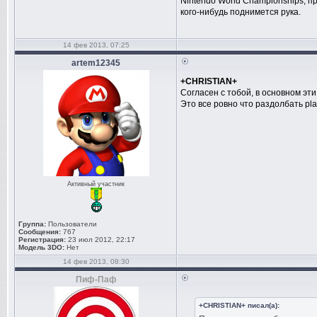
Nintendo World Championships, пр
кого-нибудь поднимется рука.
14 фев 2013, 07:25
artem12345
+CHRISTIAN+
Согласен с тобой, в основном эт
Это все ровно что раздолбать play
Активный участник
Группа:
Пользователи
Сообщения:
767
Регистрация:
23 июл 2012, 22:17
Модель 3DO:
Нет
14 фев 2013, 08:30
Пиф-Паф
+CHRISTIAN+ писал(а):