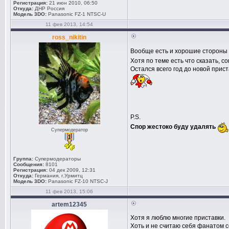
Регистрация:
21 июн 2010, 06:50
Откуда:
ДНР Россия
Модель 3DO:
Panasonic FZ-1 NTSC-U
11 фев 2013, 14:54
ross_nikitin
Вообще есть и хорошие стороны у
Хотя по теме есть что сказать, с
Остался всего год до новой прист
P.S.
Спор жестоко буду удалять
Супермодератор
Группа:
Супермодераторы
Сообщения:
8101
Регистрация:
04 дек 2009, 12:31
Откуда:
Германия, г.Урмитц
Модель 3DO:
Panasonic FZ-10 NTSC-J
11 фев 2013, 15:06
artem12345
Хотя я люблю многие приставки.
Хоть и не считаю себя фанатом с