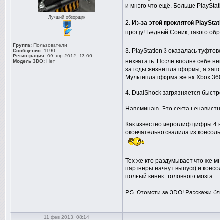
и много что ещё. Больше PlayStat
Лучший обзорщик
2.
Из-за этой проклятой PlaySta
прощу! Бедный Соник, такого обр
Группа:
Пользователи
3. PlayStation 3 оказалась туфто
Сообщения:
1190
Регистрация:
09 апр 2012, 13:06
нехватать. После вполне себе не
Модель 3DO:
Нет
за годы жизни платформы, а запо
Мультиплатформа же на Xbox 360
4. DualShock загрязняется быстро
Напоминаю. Это секта ненавистни
Как известно иероглиф цифры 4 в
окончательно свалила из консоль
Тех же кто раздумывает что же мн
партнёры начнут выпуск) и консол
полный кинект головного мозга.
P.S. Отомсти за 3DO! Расскажи бл
11 фев 2013, 08:14