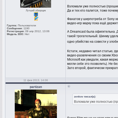
Взломали уже полностью (прошива
Да и тех кто палится, тоже почему
Лучший обзорщик
Фанатов у ширпотреба от Sony хв
видео-игр марку пока ещё держит 
Группа:
Пользователи
Сообщения:
1190
Регистрация:
09 апр 2012, 13:06
А Dreamcast была офигительна. Д
Модель 3DO:
Нет
такой трогательный. Шинму удел
одно убийство на совести у злоб
Кстати, недавно читал статью, г
видео-развлечения со своим Xbox,
Microsoft как увидали, какая морж
могли себе это позволить). Не бе
Зато второй, фактически прекрат
11 фев 2013, 14:06
partizan
zenkov писал(а):
Взломали уже полностью (пр