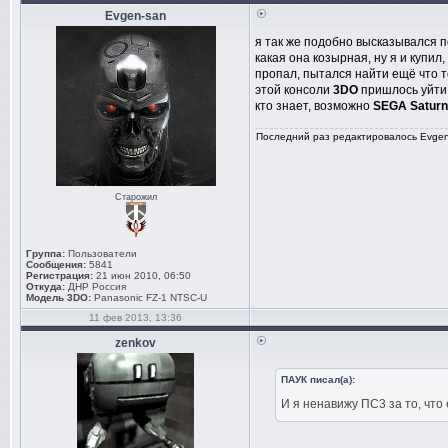
Evgen-san
я так же подобно высказывался п
какая она козырная, ну я и купил
пропал, пытался найти ещё что то
этой консоли
3DO
пришлось уйти 
кто знает, возможно
SEGA Saturn
Последний раз редактировалось Evgen-
Старожил
Группа:
Пользователи
Сообщения:
5841
Регистрация:
21 июн 2010, 06:50
Откуда:
ДНР Россия
Модель 3DO:
Panasonic FZ-1 NTSC-U
11 фев 2013, 13:36
zenkov
ПАУК писал(а):
И я ненавижу ПС3 за то, что