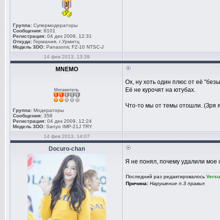
Группа:
Супермодераторы
Сообщения:
8101
Регистрация:
04 дек 2009, 12:31
Откуда:
Германия, г.Урмитц
Модель 3DO:
Panasonic FZ-10 NTSC-J
14 фев 2013, 13:39
MNEMO
Ох, ну хоть один плюс от её "без
Её не курочят на ютубах.
Мегажитель
Что-то мы от темы отошли. (Зря 
Группа:
Модераторы
Сообщения:
358
Регистрация:
04 дек 2009, 12:24
Модель 3DO:
Sanyo IMP-21J TRY
14 фев 2013, 14:07
Docuro-chan
Я не понял, почему удалили мое с
Последний раз редактировалось
Vers
Причина:
Нарушение п.3 правил