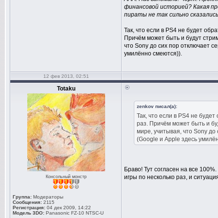
финансовой историей? Какая пре
пираты не так сильно сказались
Так, что если в PS4 не будет об
Причём может быть и будут стрими
что Sony до сих пор отключает с
умилённо смеются)).
12 фев 2013, 02:51
Totaku
zenkov писал(а):
Так, что если в PS4 не буде
раз. Причём может быть и буд
мире, учитывая, что Sony до
(Google и Apple здесь умилё
Браво! Тут согласен на все 100%
игры по несколько раз, и ситуация
Консольный монстр
Группа:
Модераторы
Сообщения:
2115
Регистрация:
04 дек 2009, 14:22
Модель 3DO:
Panasonic FZ-10 NTSC-U