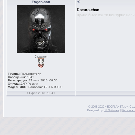
Evgen-san
Docuro-chan
нужно было как то цензурно нап
Старожил
Группа:
Пользователи
Сообщения:
5841
Регистрация:
21 июн 2010, 06:50
Откуда:
ДНР Россия
Модель 3DO:
Panasonic FZ-1 NTSC-U
14 фев 2013, 18:41
© 2008-2026 «3DOPLANET.ru». Соз
Designed by
ST Software
||
Русская 