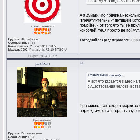
Поэтому это надо быть совсе
А я думаю, что причина нескольк
"впечатлительных" детишек! Кот
помойке, и от того что ты ее п
Я консольный бог
консолей, тебя просто не поймут.
Группа:
Штрафники
Последний раз редактировалось
Пиф-
Сообщения:
7444
Регистрация:
23 авг 2011, 20:57
Модель 3DO:
Panasonic FZ-10 NTSC-U
14 фев 2013, 12:06
partizan
+CHRISTIAN+ писал(а):
А вот что касается видео на 
существования человечества
Правильно, так говорят маркетол
период, имеют альтернативную т
Приставочник
Группа:
Пользователи
Сообщения:
1008