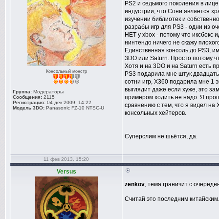
PS2 и седьмого поколения в лице 
индустрии, что Сони является хра
изучении библиотек и собственног
разрабы игр для PS3 - одни из о
НЕТ у xbox - потому что иксбокс 
нинтендо ничего не скажу плохог
Единственная консоль до PS3, им
3DO или Saturn. Просто потому ч
Хотя и на 3DO и на Saturn есть 
Консольный монстр
PS3 подарила мне штук двадцать 
сотни игр, X360 подарила мне 1 
выглядит даже если хуже, это за
Группа:
Модераторы
примером ходить не надо. Я прош
Сообщения:
2115
Регистрация:
04 дек 2009, 14:22
сравнению с тем, что я видел на
Модель 3DO:
Panasonic FZ-10 NTSC-U
консольных хейтеров.
Суперслим не шьётся, да.
11 фев 2013, 15:20
Versus
zenkov
, тема граничит с очеред
Считай это последним китайским