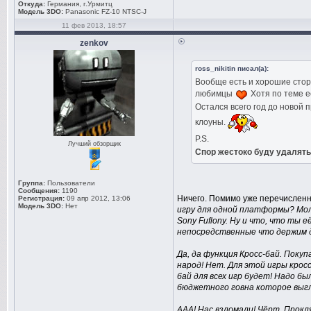
Откуда:
Германия, г.Урмитц
Модель 3DO:
Panasonic FZ-10 NTSC-J
11 фев 2013, 18:57
zenkov
ross_nikitin писал(а):
Вообще есть и хорошие сторо
любимцы
Хотя по теме ес
Остался всего год до новой п
клоуны.
P.S.
Лучший обзорщик
Спор жестоко буду удалять
Группа:
Пользователи
Сообщения:
1190
Ничего. Помимо уже перечисленно
Регистрация:
09 апр 2012, 13:06
Модель 3DO:
Нет
игру для одной платформы? Моло
Sony Fuflony. Ну и что, что ты 
непосредственные что держим д
Да, да функция Кросс-бай. Покуп
народ! Нет. Для этой игры крос
бай для всех игр будет! Надо бы
бюджетного говна которое выгля
ААА! Нас взломали! Чёрт. Прокл