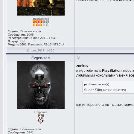
Super Slim же не шьется или я чт
Приставочник
Группа:
Пользователи
Сообщения:
1008
Регистрация:
26 июл 2011, 17:47
Откуда:
DN
Модель 3DO:
Panasonic FZ-10 NTSC-U
11 фев 2013, 14:35
Evgen-san
zenkov
я не любитель
PlayStation
, прост
любимыми конольками у меня все
partizan писал(а):
Super Slim же не шьется..
как интересно, а вот с этого мо
Старожил
Группа:
Пользователи
Сообщения:
5841