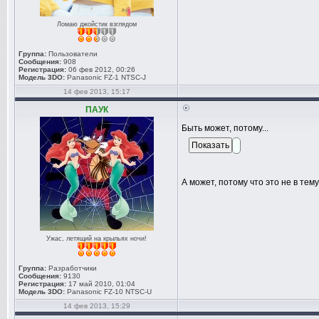
Ломаю джойстик взглядом
Группа:
Пользователи
Сообщения:
908
Регистрация:
06 фев 2012, 00:26
Модель 3DO:
Panasonic FZ-1 NTSC-J
14 фев 2013, 15:17
ПАУК
Быть может, потому...
А может, потому что это не в тем
Ужас, летящий на крыльях ночи!
Группа:
Разработчики
Сообщения:
9130
Регистрация:
17 май 2010, 01:04
Модель 3DO:
Panasonic FZ-10 NTSC-U
14 фев 2013, 15:29