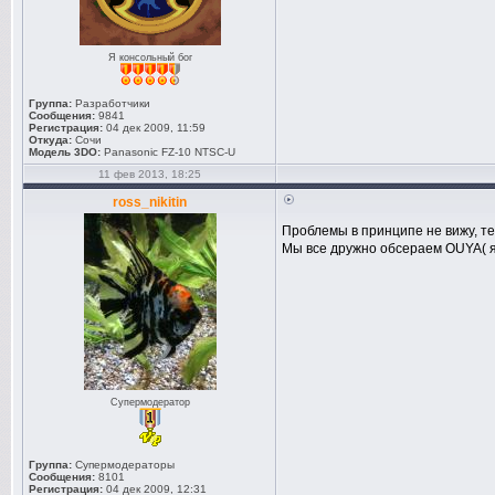
Я консольный бог
Группа:
Разработчики
Сообщения:
9841
Регистрация:
04 дек 2009, 11:59
Откуда:
Сочи
Модель 3DO:
Panasonic FZ-10 NTSC-U
11 фев 2013, 18:25
ross_nikitin
Проблемы в принципе не вижу, тем
Мы все дружно обсераем OUYA( я 
Супермодератор
Группа:
Супермодераторы
Сообщения:
8101
Регистрация:
04 дек 2009, 12:31