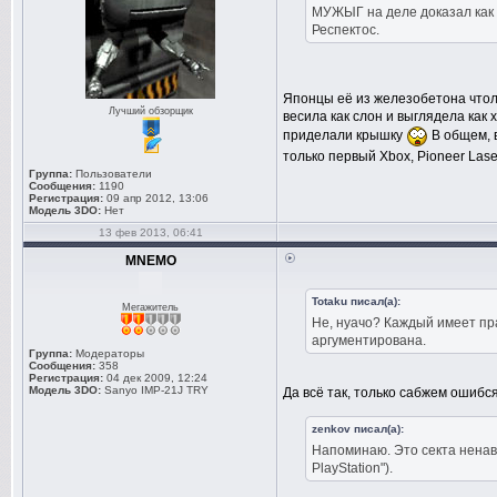
МУЖЫГ на деле доказал как 
Респектос.
Японцы её из железобетона чтоль
Лучший обзорщик
весила как слон и выглядела как
приделали крышку
В общем, в
только первый Xbox, Pioneer Laser
Группа:
Пользователи
Сообщения:
1190
Регистрация:
09 апр 2012, 13:06
Модель 3DO:
Нет
13 фев 2013, 06:41
MNEMO
Totaku писал(а):
Мегажитель
Не, нуачо? Каждый имеет пра
аргументирована.
Группа:
Модераторы
Сообщения:
358
Регистрация:
04 дек 2009, 12:24
Модель 3DO:
Sanyo IMP-21J TRY
Да всё так, только сабжем ошибс
zenkov писал(а):
Напоминаю. Это секта ненав
PlayStation").