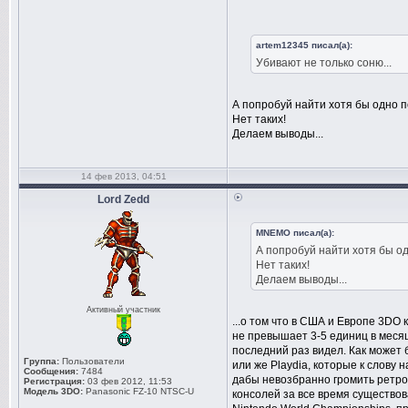
artem12345 писал(а):
Убивают не только соню...
А попробуй найти хотя бы одно 
Нет таких!
Делаем выводы...
14 фев 2013, 04:51
Lord Zedd
MNEMO писал(а):
А попробуй найти хотя бы о
Нет таких!
Делаем выводы...
Активный участник
...о том что в США и Европе 3DO
не превышает 3-5 единиц в месяц,
последний раз видел. Как может 
Группа:
Пользователи
или же Playdia, которые к слову 
Сообщения:
7484
дабы невозбранно громить ретро к
Регистрация:
03 фев 2012, 11:53
Модель 3DO:
Panasonic FZ-10 NTSC-U
консолей за все время существов