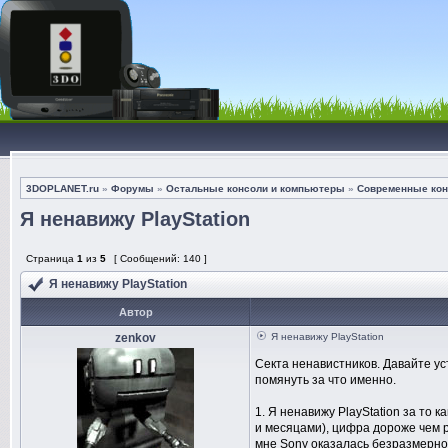
3DOPLANET.ru
»
Форумы
»
Остальные консоли и компьютеры
»
Современные кон
Я ненавижу PlayStation
Страница
1
из
5
[ Сообщений: 140 ]
Я ненавижу PlayStation
Автор
zenkov
Я ненавижу PlayStation
Секта ненавистников. Давайте ус
помянуть за что именно.
1. Я ненавижу PlayStation за то
и месяцами), цифра дороже чем р
мне Sony оказалась безразмерной