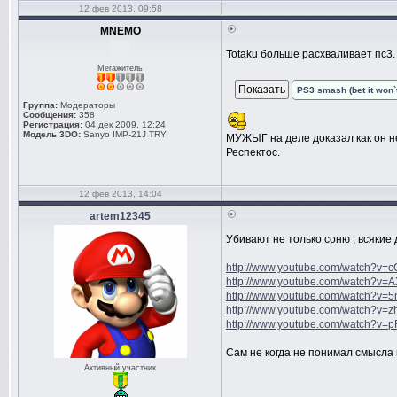
12 фев 2013, 09:58
MNEMO
Totaku больше расхваливает пс3
Мегажитель
PS3 smash (bet it won`
Группа:
Модераторы
Сообщения:
358
Регистрация:
04 дек 2009, 12:24
Модель 3DO:
Sanyo IMP-21J TRY
МУЖЫГ на деле доказал как он н
Респектос.
12 фев 2013, 14:04
artem12345
Убивают не только соню , всякие 
http://www.youtube.com/watch?v=
http://www.youtube.com/watch?
http://www.youtube.com/watch?v=
http://www.youtube.com/watch?v=
http://www.youtube.com/watch?v=
Сам не когда не понимал смысла 
Активный участник