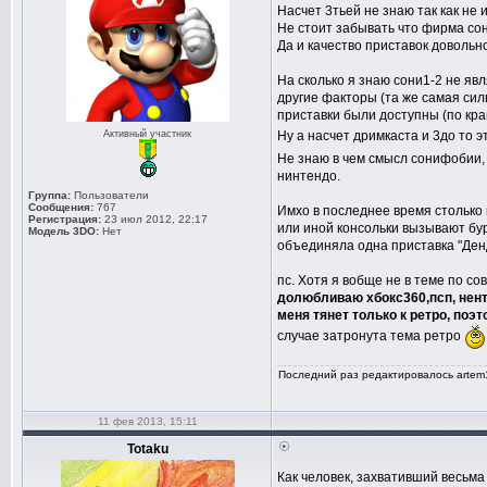
Насчет 3тьей не знаю так как не 
Не стоит забывать что фирма сон
Да и качество приставок довольн
На сколько я знаю сони1-2 не яв
другие факторы (та же самая сил
приставки были доступны (по край
Активный участник
Ну а насчет дримкаста и 3до то э
Не знаю в чем смысл сонифобии,
нинтендо.
Группа:
Пользователи
Сообщения:
767
Имхо в последнее время столько 
Регистрация:
23 июл 2012, 22:17
или иной консольки вызывают бур
Модель 3DO:
Нет
объединяла одна приставка "Ден
пс. Хотя я вобще не в теме по со
долюбливаю хбокс360,псп, нент
меня тянет только к ретро, по
случае затронута тема ретро
Последний раз редактировалось artem1
11 фев 2013, 15:11
Totaku
Как человек, захвативший весьма