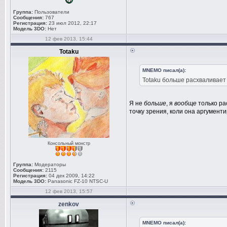
Группа:
Пользователи
Сообщения:
767
Регистрация:
23 июл 2012, 22:17
Модель 3DO:
Нет
12 фев 2013, 15:44
Totaku
MNEMO писал(а):
Totaku больше расхваливает
Я не
больше
, я
вообще
только ра
точку зрения, коли она аргумент
Консольный монстр
Группа:
Модераторы
Сообщения:
2115
Регистрация:
04 дек 2009, 14:22
Модель 3DO:
Panasonic FZ-10 NTSC-U
12 фев 2013, 15:57
zenkov
MNEMO писал(а):