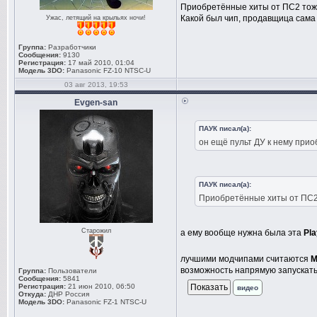
Приобретённые хиты от ПС2 тож
Какой был чип, продавщица сама 
Ужас, летящий на крыльях ночи!
Группа:
Разработчики
Сообщения:
9130
Регистрация:
17 май 2010, 01:04
Модель 3DO:
Panasonic FZ-10 NTSC-U
03 авг 2013, 19:53
Evgen-san
ПАУК писал(а):
он ещё пульт ДУ к нему при
ПАУК писал(а):
Приобретённые хиты от ПС2
Старожил
а ему вообще нужна была эта
Pla
лучшими модчипами считаются
M
возможность напрямую запускат
Группа:
Пользователи
Сообщения:
5841
Регистрация:
21 июн 2010, 06:50
видео
Откуда:
ДНР Россия
Модель 3DO:
Panasonic FZ-1 NTSC-U