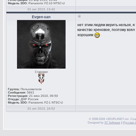
Модель 3DO:
Panasonic FZ-10 NTSC-U
01 окт 2013, 13:43
Evgen-san
нет этим людям верить нельзя, я
качество хреновое, поэтому взял
хорошим
Старожил
Группа:
Пользователи
Сообщения:
5841
Регистрация:
21 июн 2010, 06:50
Откуда:
ДНР Россия
Модель 3DO:
Panasonic FZ-1 NTSC-U
01 окт 2013, 16:02
© 2008-2026 «3DOPLANET.ru». Соз
Designed by
ST Software
||
Русская 