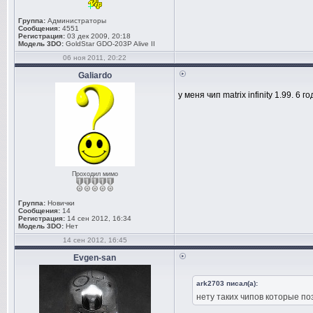
Группа:
Администраторы
Сообщения:
4551
Регистрация:
03 дек 2009, 20:18
Модель 3DO:
GoldStar GDO-203P Alive II
06 ноя 2011, 20:22
Galiardo
у меня чип matrix infinity 1.99. 6 
Проходил мимо
Группа:
Новички
Сообщения:
14
Регистрация:
14 сен 2012, 16:34
Модель 3DO:
Нет
14 сен 2012, 16:45
Evgen-san
ark2703 писал(а):
нету таких чипов которые по