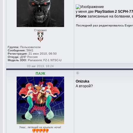
у меня две
PlayStation 2 SCPH-7
PSone
записанные на болванки, в
Последний раз редактировалось Evgen-
Старожил
Группа:
Пользователи
Сообщения:
5841
Регистрация:
21 июн 2010, 06:50
Откуда:
ДНР Россия
Модель 3DO:
Panasonic FZ-1 NTSC-U
03 авг 2013, 18:24
ПАУК
Onizuka
А второй?
Ужас, летящий на крыльях ночи!