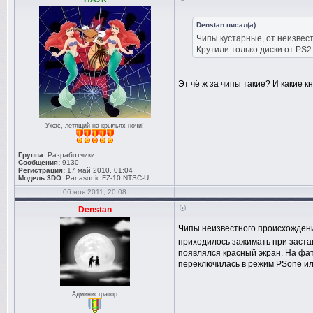
Denstan писал(а):
Чипы кустарные, от неизвест
Крутили только диски от PS2 
Эт чё ж за чипы такие? И какие 
Ужас, летящий на крыльях ночи!
Группа:
Разработчики
Сообщения:
9130
Регистрация:
17 май 2010, 01:04
Модель 3DO:
Panasonic FZ-10 NTSC-U
06 ноя 2011, 20:08
Denstan
Чипы неизвестного происхожден
приходилось зажимать при застав
появлялся красный экран. На фат
переключилась в режим PSone ил
Администратор