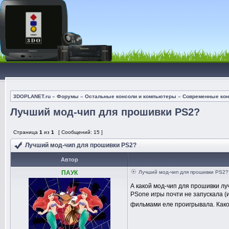
3DOPLANET.ru
»
Форумы
»
Остальные консоли и компьютеры
»
Современные кон
Лучший мод-чип для прошивки PS2?
Страница
1
из
1
[ Сообщений: 15 ]
Лучший мод-чип для прошивки PS2?
Автор
ПАУК
Лучший мод-чип для прошивки PS2?
А какой мод-чип для прошивки лу
PSone игры почти не запускала (
фильмами еле проигрывала. Како