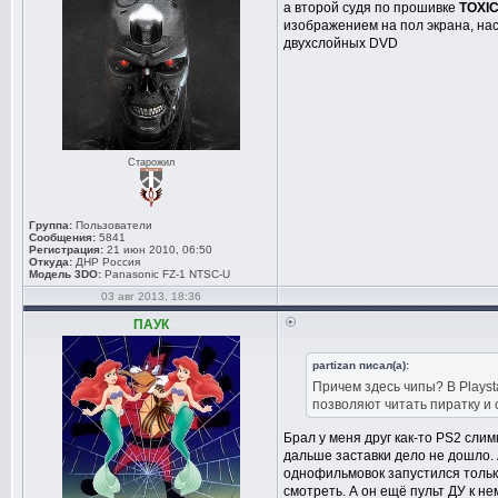
а второй судя по прошивке
TOXI
изображением на пол экрана, нас
двухслойных DVD
Старожил
Группа:
Пользователи
Сообщения:
5841
Регистрация:
21 июн 2010, 06:50
Откуда:
ДНР Россия
Модель 3DO:
Panasonic FZ-1 NTSC-U
03 авг 2013, 18:36
ПАУК
partizan писал(а):
Причем здесь чипы? В Playst
позволяют читать пиратку и 
Брал у меня друг как-то PS2 сли
дальше заставки дело не дошло.
однофильмовок запустился тольк
смотреть. А он ещё пульт ДУ к н