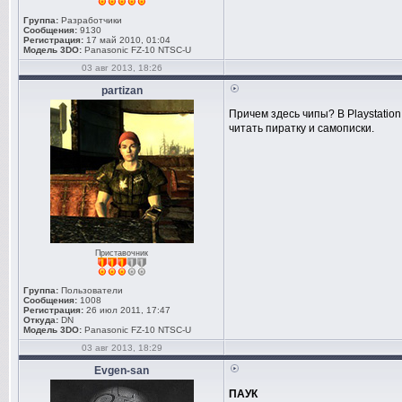
Группа:
Разработчики
Сообщения:
9130
Регистрация:
17 май 2010, 01:04
Модель 3DO:
Panasonic FZ-10 NTSC-U
03 авг 2013, 18:26
partizan
Причем здесь чипы? В Playstatio
читать пиратку и самописки.
Приставочник
Группа:
Пользователи
Сообщения:
1008
Регистрация:
26 июл 2011, 17:47
Откуда:
DN
Модель 3DO:
Panasonic FZ-10 NTSC-U
03 авг 2013, 18:29
Evgen-san
ПАУК