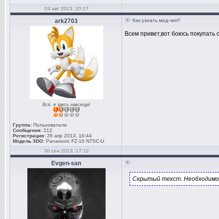
03 авг 2013, 20:17
ark2703
Как узнать мод-чип?
Всем привет,вот боюсь покупать с
Всё, я здесь навсегда!
Группа:
Пользователи
Сообщения:
212
Регистрация:
26 апр 2013, 16:44
Модель 3DO:
Panasonic FZ-10 NTSC-U
30 сен 2013, 17:12
Evgen-san
Скрытый текст. Необходимо