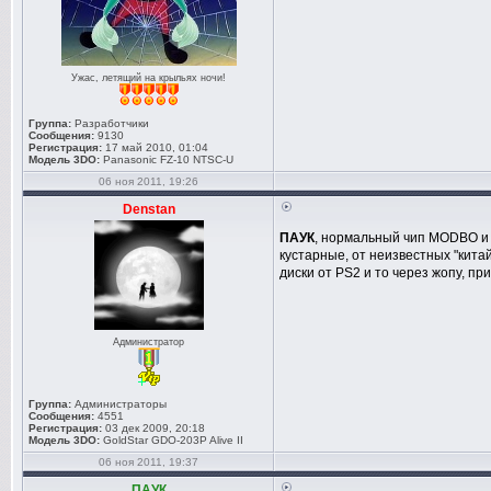
Ужас, летящий на крыльях ночи!
Группа:
Разработчики
Сообщения:
9130
Регистрация:
17 май 2010, 01:04
Модель 3DO:
Panasonic FZ-10 NTSC-U
06 ноя 2011, 19:26
Denstan
ПАУК
, нормальный чип MODBO и 
кустарные, от неизвестных "кита
диски от PS2 и то через жопу, пр
Администратор
Группа:
Администраторы
Сообщения:
4551
Регистрация:
03 дек 2009, 20:18
Модель 3DO:
GoldStar GDO-203P Alive II
06 ноя 2011, 19:37
ПАУК