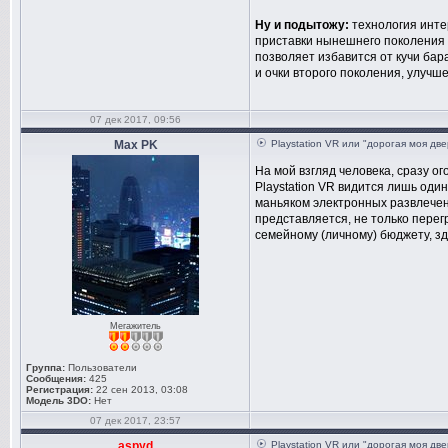
Ну и подытожу:
технология интер
приставки нынешнего поколения 
позволяет избавится от кучи бар
и очки второго поколения, улучше
07 дек 2017, 09:56
Max PK
Playstation VR или "дорогая моя дв
На мой взгляд человека, сразу о
Playstation VR видится лишь один
маньяком электронных развлечени
представляется, не только перегр
семейному (личному) бюджету, зд
Мегажитель
Группа:
Пользователи
Сообщения:
425
Регистрация:
22 сен 2013, 03:08
Модель 3DO:
Нет
07 дек 2017, 23:57
aspyd
Playstation VR или "дорогая моя дв