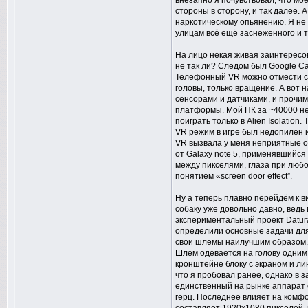
внезапно я почувствовал, что моё
стороны в сторону, и так далее. 
наркотическому опьянению. Я не 
улицам всё ещё заснеженного и т
На лицо некая живая заинтересов
не так ли? Следом был Google Car
Телефонный VR можно отмести ср
головы, только вращение. А вот 
сенсорами и датчиками, и прочи
платформы. Мой ПК за ~40000 не
поиграть только в Alien Isolatio
VR режим в игре был недопилен и
VR вызвала у меня неприятные о
от Galaxy note 5, применявшийся
между пикселями, глаза при любо
понятием «screen door effect”.
Ну а теперь плавно перейдём к в
собаку уже довольно давно, ведь
экспериментальный проект Datur
определили основные задачи для
свои шлемы наилучшим образом.
Шлем одевается на голову одним
кронштейне блоку с экраном и ли
что я пробовал ранее, однако в 
единственный на рынке аппарат с
герц. Последнее влияет на комфо