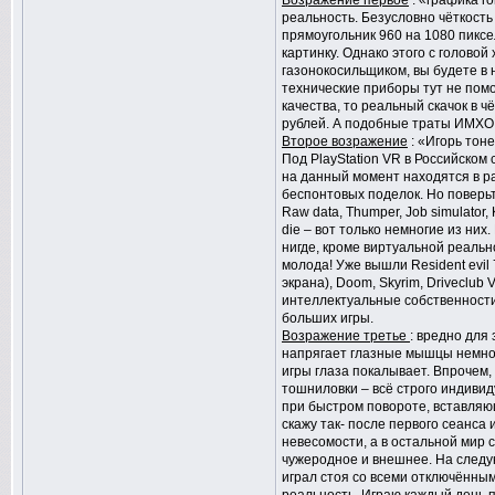
Возражение первое
: «графика г
реальность. Безусловно чёткость 
прямоугольник 960 на 1080 пиксе
картинку. Однако этого с головой
газонокосильщиком, вы будете в 
технические приборы тут не пом
качества, то реальный скачок в ч
рублей. А подобные траты ИМХО
Второе возражение
: «Игорь тоне
Под PlayStation VR в Российском
на данный момент находятся в раз
беспонтовых поделок. Но поверьт
Raw data, Thumper, Job simulator, K
die – вот только немногие из ни
нигде, кроме виртуальной реаль
молода! Уже вышли Resident evil
экрана), Doom, Skyrim, Driveclub
интеллектуальные собственности.
больших игры.
Возражение третье
: вредно для
напрягает глазные мышцы немного
игры глаза покалывает. Впрочем,
тошниловки – всё строго индиви
при быстром повороте, вставляю
скажу так- после первого сеанса 
невесомости, а в остальной мир 
чужеродное и внешнее. На следую
играл стоя со всеми отключённы