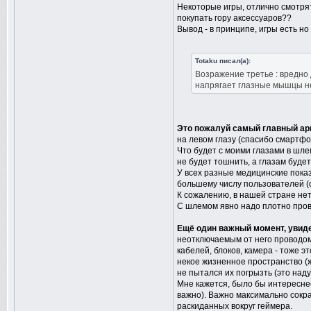
Некоторые игры, отлично смотрятс
покупать гору аксессуаров??
Вывод - в принципе, игры есть но
Totaku писал(а):
Возражение третье : вредно 
напрягает глазные мышцы не
Это пожалуй самый главный ар
на левом глазу (спасибо смартфо
Что будет с моими глазами в шле
не будет тошнить, а глазам буде
У всех разные медицинские пока
большему числу пользователей (
К сожалению, в нашей стране нет
С шлемом явно надо плотно прове
Ещё один важный момент, увид
неотключаемым от него проводом,
кабелей, блоков, камера - тоже э
некое жизненное пространство (же
не пытался их погрызть (это над
Мне кажется, было бы интереснее
важно). Важно максимально сократ
раскиданных вокруг геймера.