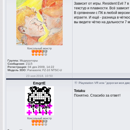
Зависит от игры. Resident Evil 7 
текстур и плавности. Всё зависит
В српвнении с ПК в любой версии
играете. И ещё - разница в чётк
вы видите чётко на дальности 7 м
Консольный монстр
Группа:
Модераторы
Сообщения:
2115
Регистрация:
04 дек 2009, 14:22
Модель 3DO:
Panasonic FZ-10 NTSC-U
23 ноя 2018, 10:50
EmgrtE
Playstation VR или "дорогая моя дв
Totaku
Понятно. Спасибо за ответ!
Консольный монстр