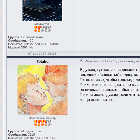
Мегажитель
Группа:
Пользователи
Сообщения:
425
Регистрация:
22 сен 2013, 03:08
Модель 3DO:
Нет
07 дек 2017, 00:13
Totaku
Playstation VR или "дорогая моя дв
Я думаю, тут как с сенсорными т
поколения "зашьется" поддержка 
Т.к. не привык, чтобы тело сидело
Психоактивные вещества не вызы
он никогда не сможет забыть, чт
Так или иначе, думаю, если что-
конце девяностых.
Консольный монстр
Группа:
Модераторы
Сообщения:
2115
Регистрация:
04 дек 2009, 14:22