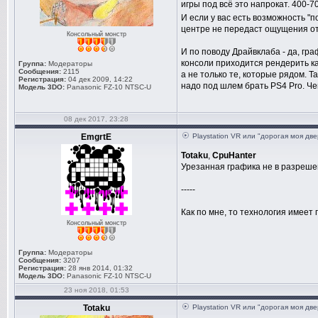
игры под всё это напрокат. 400-7
И если у вас есть возможность "п
центре не передаст ощущения от
Консольный монстр
И по поводу Драйвклаба - да, гр
консоли приходится рендерить кар
Группа:
Модераторы
Сообщения:
2115
а не только те, которые рядом. Т
Регистрация:
04 дек 2009, 14:22
надо под шлем брать PS4 Pro. Че
Модель 3DO:
Panasonic FZ-10 NTSC-U
08 дек 2017, 23:28
EmgrtE
Playstation VR или "дорогая моя дв
Totaku
,
CpuHanter
Урезанная графика не в разрешении
-----
Как по мне, то технология имеет п
Консольный монстр
Группа:
Модераторы
Сообщения:
3207
Регистрация:
28 янв 2014, 01:32
Модель 3DO:
Panasonic FZ-10 NTSC-U
23 ноя 2018, 01:53
Totaku
Playstation VR или "дорогая моя дв