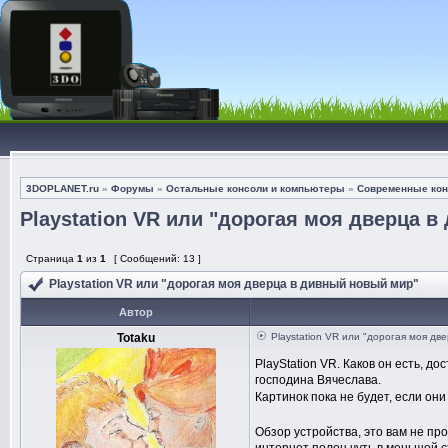
3DOPLANET.ru
»
Форумы
»
Остальные консоли и компьютеры
»
Современные кон
Playstation VR или "дорогая моя дверца 
Страница
1
из
1
[ Сообщений: 13 ]
Playstation VR или "дорогая моя дверца в дивный новый мир"
Автор
Totaku
Playstation VR или "дорогая моя дв
PlayStation VR. Каков он есть, д
господина Вячеслава.
Картинок пока не будет, если он
Обзор устройства, это вам не пр