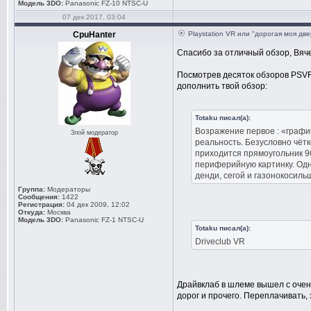
Модель 3DO:
Panasonic FZ-10 NTSC-U
07 дек 2017, 03:04
CpuHanter
Playstation VR или "дорогая моя дв
Спасибо за отличный обзор, Вяче
Посмотрев десяток обзоров PSVR
дополнить твой обзор:
Totaku писал(а):
Возражение первое : «графи
Злой модератор
реальность. Безусловно чётко
приходится прямоугольник 96
периферийную картинку. Одна
денди, сегой и газонокосиль
Группа:
Модераторы
Сообщения:
1422
Регистрация:
04 дек 2009, 12:02
Откуда:
Москва
Модель 3DO:
Panasonic FZ-1 NTSC-U
Totaku писал(а):
Driveclub VR
Драйвклаб в шлеме вышел с очен
дорог и прочего. Переплачивать, з