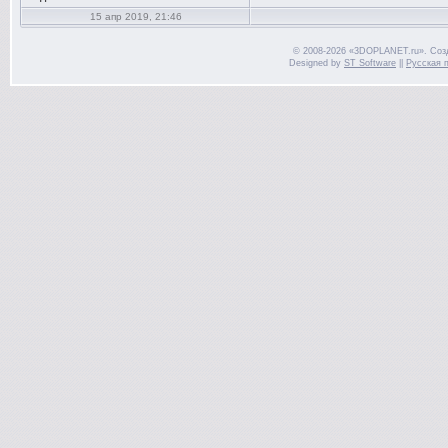
15 апр 2019, 21:46
© 2008-2026 «3DOPLANET.ru». Соз
Designed by
ST Software
||
Русская 