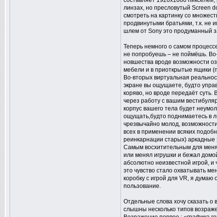
составляет 1920x1080 пикселей, 
линзах, но пресловутый Screen do
смотреть на картинку со множест
продвинутыми братьями, т.к. не и
шлем от Sony это продуманный з
Теперь немного о самом процессе 
не попробуешь – не поймёшь. Во
новшества вроде возможности оз
мебели и в приоткрытые ящики (по
Во-вторых виртуальная реальност
экране вы ощущаете, будто упра
коряво, но вроде передаёт суть. 
через работу с вашим вестибуляр
корпус вашего тела будет неумоли
ощущать,будто поднимаетесь в ли
чрезвычайно молод, возможности
всех в применении всяких подоб
реинкарнации старых) аркадные 
Самым восхитительным для меня 
или менял игрушки и бежал домой
абсолютно неизвестной игрой, и 
это чувство стало охватывать ме
коробку с игрой для VR, я думаю 
пользование.
Отдельные слова хочу сказать о 
слышны несколько типов возраже