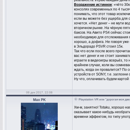
реальность. Играю каждый день п
Возражение истинное
: «чёто 30
консолях современных по 4 тыся
понимать, что этот товар исклю
если вы можете без ущерба для с
хочется. «Нет денег – не мути в
вторичном рынке. На чёрную пя
баксов. На Авито PS4 сейчас стои
необходимую для отслеживания п
хорошо, а дофига. Не говоря уже
в Эльдорадо PSVR стоил 15к.
Так что если после всего прочита
вас нет денег и не стоит занима
играете в видеоигры всерьёз, то
крайнем случае, коли вы сомнева
ждать, когда он провалится? По 
устройств от SONY, т.е. заглохни 
Ну что, оплачивать будем карто
06 дек 2017, 22:08
Max PK
Playstation VR или "дорогая моя дв
Хм-м, занятно! Totaku, хорошо на
оказывает какое-нибудь необрати
времени эффектом, по типу упот