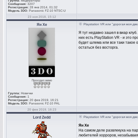
Группа:
Модераторы
Сообщения:
3207
Регистрация:
28 янв 2014, 01:32
Модель 3DO:
Panasonic FZ-10 NTSC-U
23 ноя 2018, 15:12
Ян Хе
Playstation VR или "дорогая моя дв
Я тут недавно зашел в виар клуб.
них есть PlayStation VR - и это 
будет шлема или все таки такое о
остаться без восторга.
Проходил мимо
Группа:
Новички
Сообщения:
1
Регистрация:
20 фев 2019, 16:21
Модель 3DO:
Panasonic FZ-10 PAL
20 фев 2019, 16:23
Lord Zedd
Playstation VR или "дорогая моя дв
Ян Хе
На самом деле развлекуха на пару
любителей хорроров, незабываем