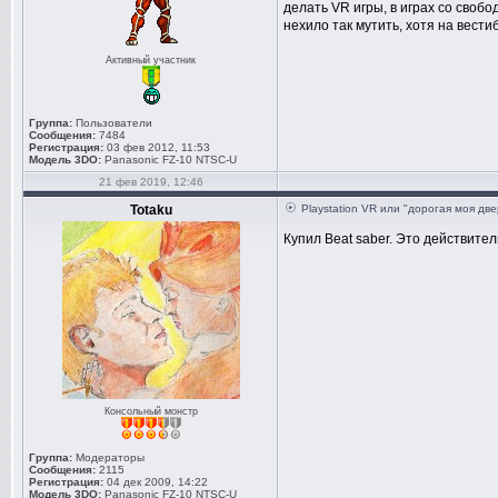
делать VR игры, в играх со сво
нехило так мутить, хотя на вест
Активный участник
Группа:
Пользователи
Сообщения:
7484
Регистрация:
03 фев 2012, 11:53
Модель 3DO:
Panasonic FZ-10 NTSC-U
21 фев 2019, 12:46
Totaku
Playstation VR или "дорогая моя дв
Купил Beat saber. Это действите
Консольный монстр
Группа:
Модераторы
Сообщения:
2115
Регистрация:
04 дек 2009, 14:22
Модель 3DO:
Panasonic FZ-10 NTSC-U