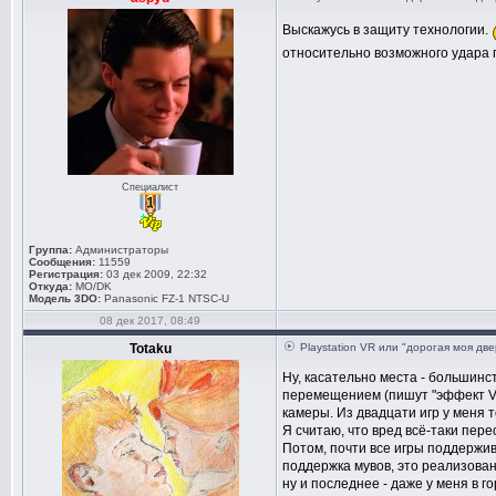
Выскажусь в защиту технологии.
относительно возможного удара п
Специалист
Группа:
Администраторы
Сообщения:
11559
Регистрация:
03 дек 2009, 22:32
Откуда:
MO/DK
Модель 3DO:
Panasonic FZ-1 NTSC-U
08 дек 2017, 08:49
Totaku
Playstation VR или "дорогая моя дв
Ну, касательно места - большинст
перемещением (пишут "эффект VR"
камеры. Из двадцати игр у меня т
Я считаю, что вред всё-таки пере
Потом, почти все игры поддержив
поддержка мувов, это реализован
ну и последнее - даже у меня в 