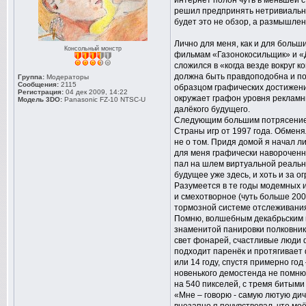
интернет полон чуть в меньшей с
решил предпринять нетривиальны
будет это не обзор, а размышлени
Лично для меня, как и для больш
Консольный монстр
фильмам «Газонокосильщик» и «Д
сложился в «когда везде вокруг 
должна быть правдоподобна и пох
Группа:
Модераторы
Сообщения:
2115
образцом графических достижений
Регистрация:
04 дек 2009, 14:22
окружает графон уровня рекламны
Модель 3DO:
Panasonic FZ-10 NTSC-U
далёкого будущего.
Следующим большим потрясением,
Страны игр от 1997 года. Обменя
не о том. Придя домой я начал 
для меня графически навороченны
пал на шлем виртуальной реально
будущее уже здесь, и хоть и за о
Разумеется в те годы модемных 
и смехотворное (чуть больше 200
тормозной системе отслеживания 
Помню, волшебным декабрьским ве
знаменитой панировки полковник
свет фонарей, счастливые люди 
подходит паренёк и протягивает 
или 14 году, спустя примерно год
новенького демостенда не помню,
на 540 пикселей, с тремя битыми
«Мне – говорю - самую лютую дич