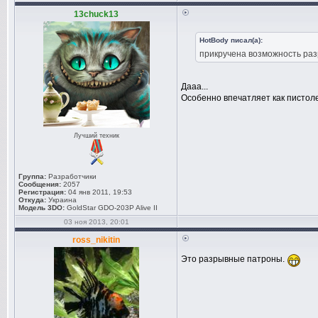
13chuck13
HotBody писал(а):
прикручена возможность ра
Дааа...
Особенно впечатляет как пистол
Лучший техник
Группа:
Разработчики
Сообщения:
2057
Регистрация:
04 янв 2011, 19:53
Откуда:
Украина
Модель 3DO:
GoldStar GDO-203P Alive II
03 ноя 2013, 20:01
ross_nikitin
Это разрывные патроны.