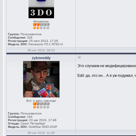
Мегажитель
Группа:
Пользователи
Сообщения:
326
Регистрация:
25 июл 2013, 17:28
Модель 3DO:
Panasonic FZ-1 NTSC-U
08 окт 2010, 08:52
zykoveddy
Это случаем не модифицированны
Edit: да, это он... А я уж подумал,
Всё, я здесь навсегда!
Группа:
Пользователи
Сообщения:
164
Регистрация:
23 авг 2010, 17:48
Откуда:
Санкт Петербург
Модель 3DO:
GoldStar GDO-202P
08 окт 2010, 11:38