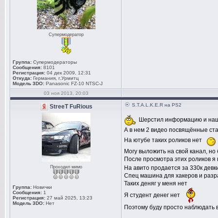
Супермодератор
Группа:
Супермодераторы
Сообщения:
8101
Регистрация:
04 дек 2009, 12:31
Откуда:
Германия, г.Урмитц
Модель 3DO:
Panasonic FZ-10 NTSC-J
03 ноя 2013, 20:03
S.T.A.L.K.E.R на PS2
StreeT FuRious
Шерстил информацию и наше
А в нем 2 видео посвящённые ста
На ютубе таких роликов нет
Могу выложить на свой канал, но
После просмотра этих роликов я 
Проходил мимо
На авито продается за 330к девк
Спец машина для хакеров и разр
Таких деняг у меня нет
Группа:
Новички
Сообщения:
1
Я студент денег нет
Регистрация:
27 май 2025, 13:23
Модель 3DO:
Нет
Поэтому буду просто наблюдать 