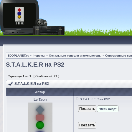
3DOPLANET.ru
»
Форумы
»
Остальные консоли и компьютеры
»
Современные кон
S.T.A.L.K.E.R на PS2
Страница
1
из
1
[ Сообщений: 21 ]
S.T.A.L.K.E.R на PS2
Автор
Le Taon
S.T.A.L.K.E.R на PS2
"0056 билд"