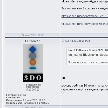
Может быть когда-нибудь сталкер
Так что вот вам 2 ссылки на видео
https://dzen.ru/video/watch/65ce5189
https://dzen.ru/video/watch/65cfc5ad
27 май 2025, 13:36
Le Taon 2.0
S.T.A.L.K.E.R на PS2
StreeT FuRious » 27 май 2025, 13
:du_ma_et: Шерстил информа
После просмотра этих ролико
Зря.
Проходил мимо
к слову ребят, я 30 минут пытал
страшная защита в виде вопросов
Группа:
Новички
Сообщения:
1
Регистрация:
21 янв 2026, 17:28
Модель 3DO:
Panasonic FZ-1 NTSC-J
21 янв 2026, 17:31