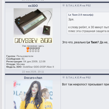
ex3DO
S.T.A.L.K.E.R на PS2
Le Taon 2.0 писал(а):
Зря.
к слову ребят, я 30 минут п
плюс эта страшная защита в 
Это что, реально
Le Taon
? Да не,
Уже проживаю здесь
Группа:
Пользователи
Сообщения:
81
Регистрация:
04 дек 2009, 12:06
Откуда:
Москва
Модель 3DO:
GoldStar GDO-203P Alive II
22 янв 2026, 20:11
Docuro-chan
S.T.A.L.K.E.R на PS2
Вот так некропост призывает пр