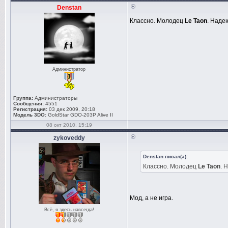
Denstan
Классно. Молодец
Le Taon
. Надею
Администратор
Группа:
Администраторы
Сообщения:
4551
Регистрация:
03 дек 2009, 20:18
Модель 3DO:
GoldStar GDO-203P Alive II
08 окт 2010, 15:19
zykoveddy
Denstan писал(а):
Классно. Молодец
Le Taon
. 
Мод, а не игра.
Всё, я здесь навсегда!