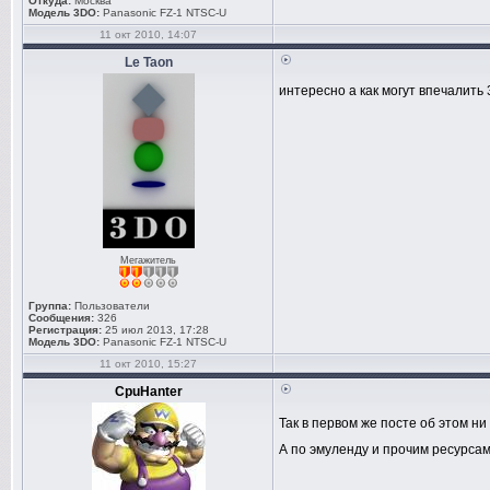
Откуда:
Москва
Модель 3DO:
Panasonic FZ-1 NTSC-U
11 окт 2010, 14:07
Le Taon
интересно а как могут впечалить
Мегажитель
Группа:
Пользователи
Сообщения:
326
Регистрация:
25 июл 2013, 17:28
Модель 3DO:
Panasonic FZ-1 NTSC-U
11 окт 2010, 15:27
CpuHanter
Так в первом же посте об этом ни
А по эмуленду и прочим ресурсам