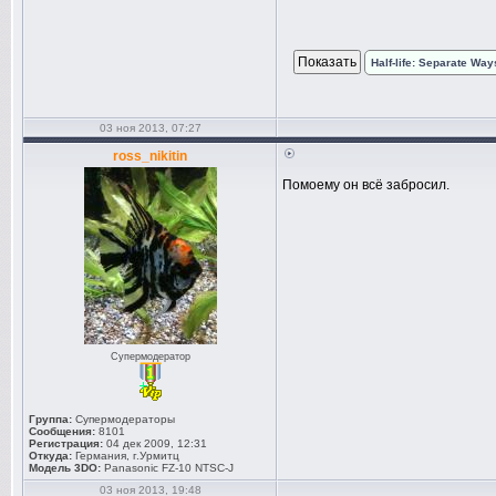
Half-life: Separate W
03 ноя 2013, 07:27
ross_nikitin
Помоему он всё забросил.
Супермодератор
Группа:
Супермодераторы
Сообщения:
8101
Регистрация:
04 дек 2009, 12:31
Откуда:
Германия, г.Урмитц
Модель 3DO:
Panasonic FZ-10 NTSC-J
03 ноя 2013, 19:48