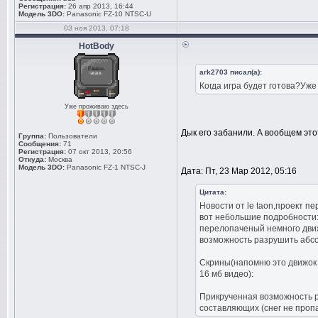
Регистрация:
26 апр 2013, 16:44
Модель 3DO:
Panasonic FZ-10 NTSC-U
03 ноя 2013, 07:18
HotBody
ark2703 писал(а):
Когда игра будет готова?Уже
Уже проживаю здесь
Дык его забанили. А вообщем это
Группа:
Пользователи
Сообщения:
71
Регистрация:
07 окт 2013, 20:56
Откуда:
Москва
Модель 3DO:
Panasonic FZ-1 NTSC-J
Дата: Пт, 23 Мар 2012, 05:16
Цитата:
Новости от le taon,проект пе
вот небольшие подробности
перелопаченый немного движо
возможность разрушить абсо
Скрины(напомню это движок 2
16 мб видео):
Прикрученная возможность ре
составляющих (снег не пропа