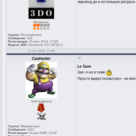
эмуленд да и остальные ресурсы -
Мегажитель
Группа:
Пользователи
Сообщения:
326
Регистрация:
25 июл 2013, 17:28
Модель 3DO:
Panasonic FZ-1 NTSC-U
11 окт 2010, 11:46
CpuHanter
Le Taon
Зая, я не в теме
Просто видео посмотрел - не впеч
Злой модератор
Группа:
Модераторы
Сообщения:
1422
Регистрация:
04 дек 2009, 12:02