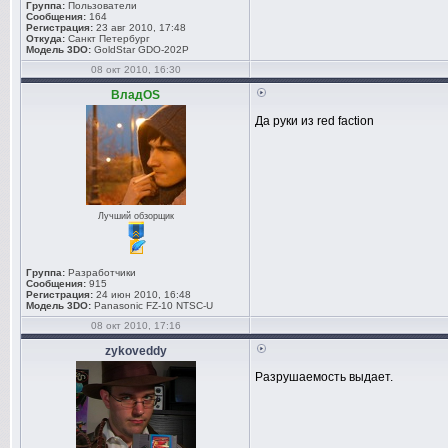
Группа:
Пользователи
Сообщения:
164
Регистрация:
23 авг 2010, 17:48
Откуда:
Санкт Петербург
Модель 3DO:
GoldStar GDO-202P
08 окт 2010, 16:30
ВладOS
Да руки из red faction
Лучший обзорщик
Группа:
Разработчики
Сообщения:
915
Регистрация:
24 июн 2010, 16:48
Модель 3DO:
Panasonic FZ-10 NTSC-U
08 окт 2010, 17:16
zykoveddy
Разрушаемость выдает.