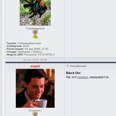
Супермодератор
Группа:
Супермодераторы
Сообщения:
8101
Регистрация:
04 дек 2009, 12:31
Откуда:
Германия, г.Урмитц
Модель 3DO:
Panasonic FZ-10 NTSC-J
19 сен 2016, 09:04
aspyd
Кинофильмы
Black Orc
Хм, это
сериал
, оказывается...
Специалист