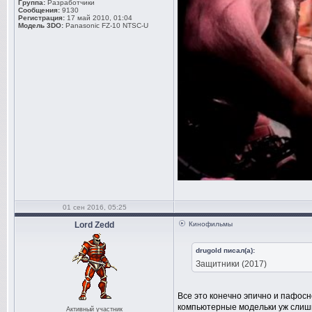
Группа:
Разработчики
Сообщения:
9130
Регистрация:
17 май 2010, 01:04
Модель 3DO:
Panasonic FZ-10 NTSC-U
01 сен 2016, 05:25
Lord Zedd
Кинофильмы
drugold писал(а):
Защитники (2017)
Все это конечно эпично и пафосн
компьютерные модельки уж слишк
Активный участник