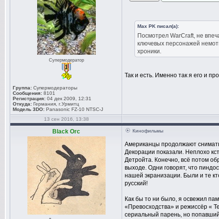
Max PK писал(а):
Посмотрел WarCraft, не впе
ключевых персонажей немоти
хроники.
Супермодератор
Так и есть. Именно так я его и пр
Группа:
Супермодераторы
Сообщения:
8101
Регистрация:
04 дек 2009, 12:31
Откуда:
Германия, г.Урмитц
Модель 3DO:
Panasonic FZ-10 NTSC-J
13 сен 2016, 13:38
Black Orc
Кинофильмы
Американцы продолжают снимать 
Декорации показали. Неплохо кс
Детройта. Конечно, всё потом обр
выходе. Одни говорят, что пиндо
нашей экранизации. Были и те кт
русский!
Как бы то ни было, я освежил памя
«Превосходства» и режиссёр « Тер
сериальный парень, но попавший