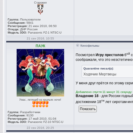
Старожил
Группа:
Пользователи
Сообщения:
5841
Регистрация:
21 июн 2010, 06:50
Откуда:
ДНР Россия
Модель 3DO:
Panasonic FZ-1 NTSC-U
21 сен 2016, 10:55
ПАУК
Кинофильмы
ой
Посмотрел
Игру престолов
6
с
соображали, что это неэстетично
Quarantine писал(а):
Ходячие Мертвецы
У меня друг прётся по этому сери
Добавлено спустя 11 минут 31 секунду:
Владение 18
- для России годны
Ужас, летящий на крыльях ночи!
ти
достижении 18
лет сиротам-инт
Группа:
Разработчики
Сообщения:
9130
Регистрация:
17 май 2010, 01:04
Модель 3DO:
Panasonic FZ-10 NTSC-U
22 сен 2016, 20:25