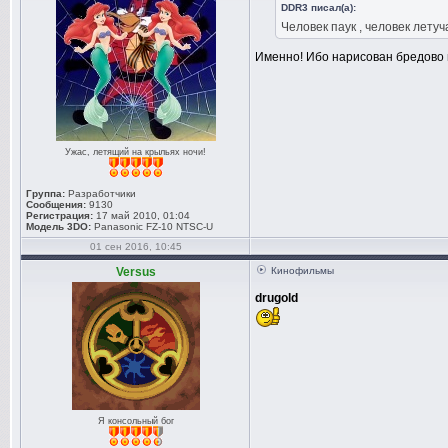
DDR3 писал(а):
Человек паук , человек летуч
Именно! Ибо нарисован бредово и
Ужас, летящий на крыльях ночи!
Группа:
Разработчики
Сообщения:
9130
Регистрация:
17 май 2010, 01:04
Модель 3DO:
Panasonic FZ-10 NTSC-U
01 сен 2016, 10:45
Versus
Кинофильмы
drugold
Я консольный бог