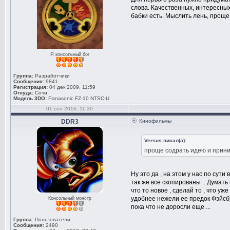
слова. Качественных, интересных
бабки есть. Мыслить лень, проще
Я консольный бог
Группа:
Разработчики
Сообщения:
9841
Регистрация:
04 дек 2009, 11:59
Откуда:
Сочи
Модель 3DO:
Panasonic FZ-10 NTSC-U
01 сен 2016, 11:30
DDR3
Кинофильмы
Versus писал(а):
проще содрать идею и прини
Ну это да , на этом у нас по су
так же все скопированы .. Думать
что то новое , сделай то , что уж
удобнее нежели ее предок Фэйсбук
Консольный монстр
пока что не доросли еще ...
Группа:
Пользователи
Сообщения:
2490