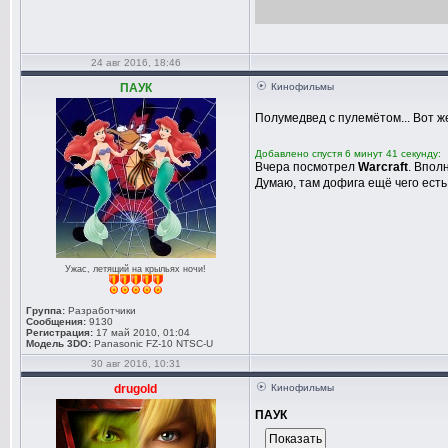
24 авг 2016, 18:46
ПАУК
Кинофильмы
Полумедвед с пулемётом... Вот ж
Добавлено спустя 6 минут 41 секунду:
Вчера посмотрел
Warcraft
. Впол
Думаю, там дофига ещё чего есть 
Ужас, летящий на крыльях ночи!
Группа:
Разработчики
Сообщения:
9130
Регистрация:
17 май 2010, 01:04
Модель 3DO:
Panasonic FZ-10 NTSC-U
30 авг 2016, 10:31
drugold
Кинофильмы
ПАУК