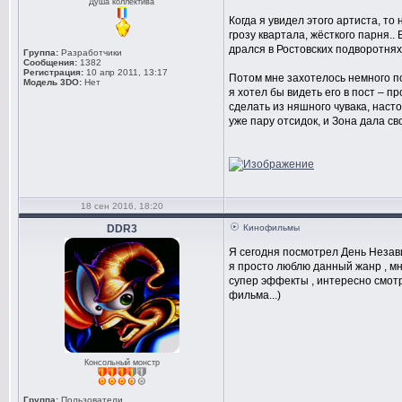
Душа коллектива
Когда я увидел этого артиста, то
грозу квартала, жёсткого парня.
дрался в Ростовских подворотнях
Группа:
Разработчики
Сообщения:
1382
Регистрация:
10 апр 2011, 13:17
Потом мне захотелось немного п
Модель 3DO:
Нет
я хотел бы видеть его в пост – п
сделать из няшного чувака, наст
уже пару отсидок, и Зона дала сво
18 сен 2016, 18:20
DDR3
Кинофильмы
Я сегодня посмотрел День Незави
я просто люблю данный жанр , мн
супер эффекты , интересно смотре
фильма...)
Консольный монстр
Группа:
Пользователи