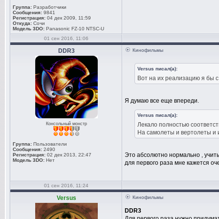
Группа:
Разработчики
Сообщения:
9841
Регистрация:
04 дек 2009, 11:59
Откуда:
Сочи
Модель 3DO:
Panasonic FZ-10 NTSC-U
01 сен 2016, 11:06
DDR3
Кинофильмы
Versus писал(а):
Вот на их реализацию я бы 
Я думаю все еще впереди.
Versus писал(а):
Консольный монстр
Лекало полностью соответст
На самолеты и вертолеты и 
Группа:
Пользователи
Сообщения:
2490
Это абсолютно нормально , учиты
Регистрация:
02 дек 2013, 22:47
Модель 3DO:
Нет
для первого раза мне кажется оч
01 сен 2016, 11:24
Versus
Кинофильмы
DDR3
Для первого раза нужно придумат