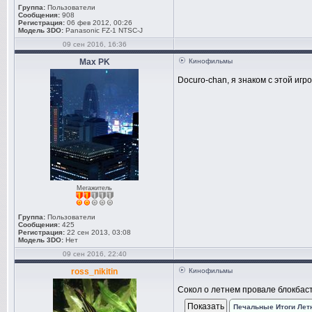
Группа:
Пользователи
Сообщения:
908
Регистрация:
06 фев 2012, 00:26
Модель 3DO:
Panasonic FZ-1 NTSC-J
09 сен 2016, 16:36
Max PK
Кинофильмы
Docuro-chan, я знаком с этой игр
Мегажитель
Группа:
Пользователи
Сообщения:
425
Регистрация:
22 сен 2013, 03:08
Модель 3DO:
Нет
09 сен 2016, 22:40
ross_nikitin
Кинофильмы
Сокол о летнем провале блокбастер
Печальные Итоги Лет