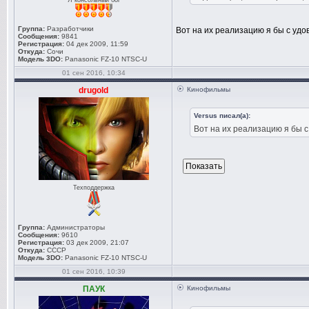
Я консольный бог
Группа:
Разработчики
Вот на их реализацию я бы с уд
Сообщения:
9841
Регистрация:
04 дек 2009, 11:59
Откуда:
Сочи
Модель 3DO:
Panasonic FZ-10 NTSC-U
01 сен 2016, 10:34
drugold
Кинофильмы
Versus писал(а):
Вот на их реализацию я бы 
Техподдержка
Группа:
Администраторы
Сообщения:
9610
Регистрация:
03 дек 2009, 21:07
Откуда:
СССР
Модель 3DO:
Panasonic FZ-10 NTSC-U
01 сен 2016, 10:39
ПАУК
Кинофильмы