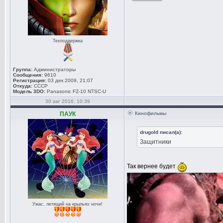
Техподдержка
Группа:
Администраторы
Сообщения:
9610
Регистрация:
03 дек 2009, 21:07
Откуда:
СССР
Модель 3DO:
Panasonic FZ-10 NTSC-U
30 авг 2016, 10:39
ПАУК
Кинофильмы
drugold писал(а):
Защитники
Так вернее будет
Ужас, летящий на крыльях ночи!