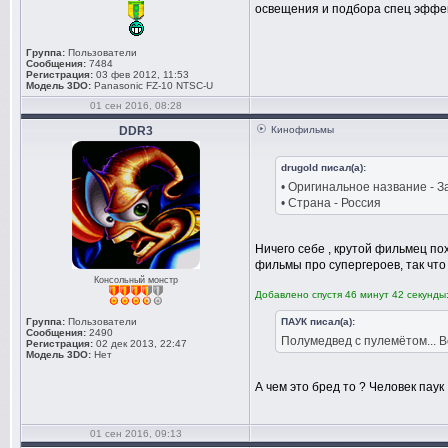
освещения и подбора спец эффе
Группа:
Пользователи
Сообщения:
7484
Регистрация:
03 фев 2012, 11:53
Модель 3DO:
Panasonic FZ-10 NTSC-U
01 сен 2016, 08:28
DDR3
Кинофильмы
drugold писал(а):
• Оригинальное название - З
• Страна - Россия
Ничего себе , крутой фильмец по
фильмы про супергероев, так что
Консольный монстр
Добавлено спустя 46 минут 42 секунды
Группа:
Пользователи
ПАУК писал(а):
Сообщения:
2490
Полумедвед с пулемётом... В
Регистрация:
02 дек 2013, 22:47
Модель 3DO:
Нет
А чем это бред то ? Человек паук 
01 сен 2016, 09:13