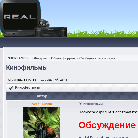
3DOPLANET.ru
»
Форумы
»
Общие форумы
»
Свободная территория
Кинофильмы
Страница
84
из
99
[ Сообщений: 2943 ]
Кинофильмы
Автор
ross_nikitin
Кинофильмы
Посмотрел фильм "Брестская кре
Обсуждение
Mortal Kombat: игра и фильм