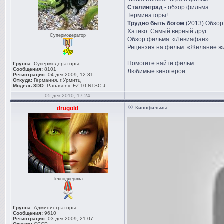
Сталинград
- обзор фильма
Терминаторы!
Трудно быть богом
(2013) Обзо
Хатико: Самый верный друг
Супермодератор
Обзор фильма: «Левиафан»
Рецензия на фильм: «Желание жит
Помогите найти фильм
Группа:
Супермодераторы
Сообщения:
8101
Любимые киногерои
Регистрация:
04 дек 2009, 12:31
Откуда:
Германия, г.Урмитц
Модель 3DO:
Panasonic FZ-10 NTSC-J
05 дек 2010, 17:24
drugold
Кинофильмы
Техподдержка
Группа:
Администраторы
Сообщения:
9610
Регистрация:
03 дек 2009, 21:07