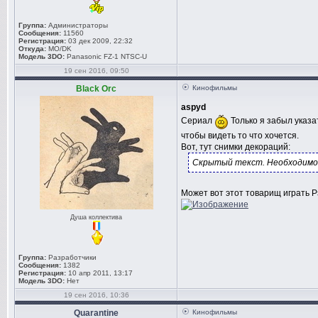
Группа:
Администраторы
Сообщения:
11560
Регистрация:
03 дек 2009, 22:32
Откуда:
MO/DK
Модель 3DO:
Panasonic FZ-1 NTSC-U
19 сен 2016, 09:50
Black Orc
Кинофильмы
aspyd
Сериал
Только я забыл указат
чтобы видеть то что хочется.
Вот, тут снимки декораций:
Скрытый текст. Необходимо
Может вот этот товарищ играть 
Душа коллектива
Группа:
Разработчики
Сообщения:
1382
Регистрация:
10 апр 2011, 13:17
Модель 3DO:
Нет
19 сен 2016, 10:36
Quarantine
Кинофильмы