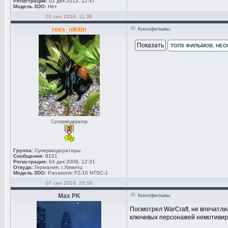
Регистрация:
02 дек 2013, 22:47
Модель 3DO:
Нет
01 сен 2016, 11:38
ross_nikitin
Кинофильмы
ТОП5 ФИЛЬМОВ, НЕ
Супермодератор
Группа:
Супермодераторы
Сообщения:
8101
Регистрация:
04 дек 2009, 12:31
Откуда:
Германия, г.Урмитц
Модель 3DO:
Panasonic FZ-10 NTSC-J
07 сен 2016, 20:16
Max PK
Кинофильмы
Посмотрел WarCraft, не впечатли
ключевых персонажей немотивиров