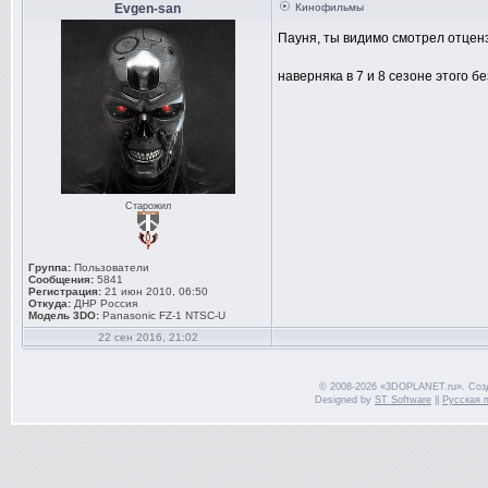
Evgen-san
Кинофильмы
Пауня, ты видимо смотрел отцен
наверняка в 7 и 8 сезоне этого 
Старожил
Группа:
Пользователи
Сообщения:
5841
Регистрация:
21 июн 2010, 06:50
Откуда:
ДНР Россия
Модель 3DO:
Panasonic FZ-1 NTSC-U
22 сен 2016, 21:02
© 2008-2026 «3DOPLANET.ru». Соз
Designed by
ST Software
||
Русская 