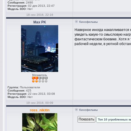
Сообщения:
2490
Регистрация:
02 дек 2013, 22:47
Модель 3DO:
Нет
18 сен 2016, 22:16
Max PK
Кинофильмы
Наверное иногда накапливается 
увидеть какую-то смысловую нагр
фантастическом боевике. Хотя я
рабочей недели, в уютной обстано
Мегажитель
Группа:
Пользователи
Сообщения:
425
Регистрация:
22 сен 2013, 03:08
Модель 3DO:
Нет
19 сен 2016, 00:09
ross_nikitin
Кинофильмы
Топ 10 угробленных 