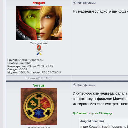
drugold
Кинофильмы
Ну медведь-то ладно, а где Кощ
Техподдержка
Группа:
Администраторы
Сообщения:
9610
Регистрация:
03 дек 2009, 21:07
Откуда:
СССР
Модель 3DO:
Panasonic FZ-10 NTSC-U
01 сен 2016, 10:31
Versus
Кинофильмы
И супер-оружие медведа: балалай
соответствует фильмам Marvel и
их виражи без слез смотреть не
Добавлено спустя 45 секунд:
drugold писал(а):
а где Кощей, Змей Горыныч,