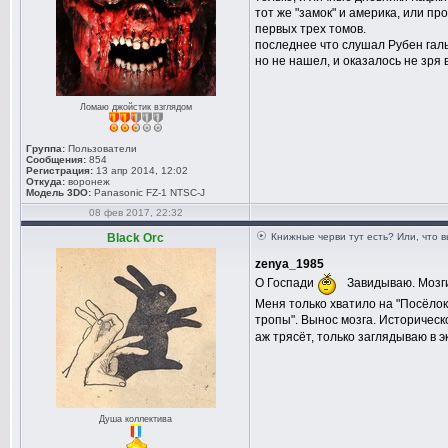
тот же "замок" и америка, или пр
первых трех томов.
последнее что слушал Рубен галь
но не нашел, и оказалось не зря в
Ломаю джойстик взглядом
Группа:
Пользователи
Сообщения:
854
Регистрация:
13 апр 2014, 12:02
Откуда:
воронеж
Модель 3DO:
Panasonic FZ-1 NTSC-J
08 фев 2017, 22:32
Black Orc
Книжные черви тут есть? Или, что 
zenya_1985
О Госпади
Завидываю. Мозги
Меня только хватило на "Посёло
тропы". Вынос мозга. Историческ
аж трясёт, только заглядываю в 
Душа коллектива