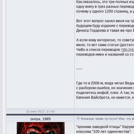
Как оказалось, это три полных и
одну книгу в трех разных перево
почему у одного 1200 страниц, а 
Вот этот вопрос занял меня на тр
будущем буду издание с перевод
Дениса Гордеева и такая же про 
А если кому интересно, то совет
мало, то вот сама статья (доста
ЧаВо и список переводов:
http://v
переводов имен и названий со ст
-----
Где-то в 2006-м, когда читал Вед
с разбором ошибок, но значения 
поделитесь инфой, плиз. А так, 
Евгения Вайсброта, но кажется, н
22 июл 2017, 17:40
zenya_1985
Книжные черви тут есть? Или, что 
"хроники заводной птицы" Харук
классика "100 лет одиночества".