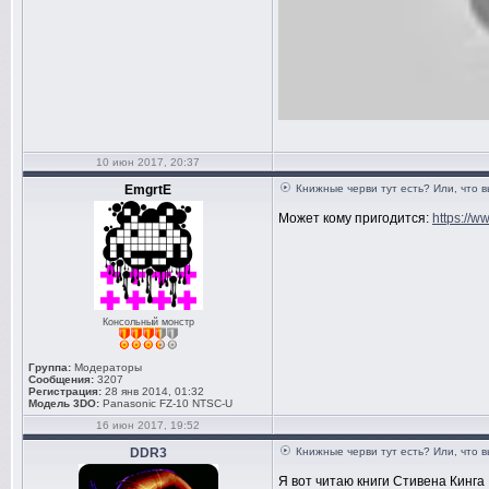
10 июн 2017, 20:37
EmgrtE
Книжные черви тут есть? Или, что 
Может кому пригодится:
https://w
Консольный монстр
Группа:
Модераторы
Сообщения:
3207
Регистрация:
28 янв 2014, 01:32
Модель 3DO:
Panasonic FZ-10 NTSC-U
16 июн 2017, 19:52
DDR3
Книжные черви тут есть? Или, что 
Я вот читаю книги Стивена Кинга 