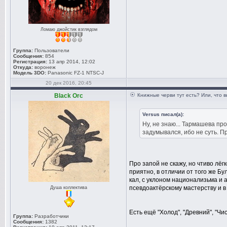
Ломаю джойстик взглядом
Группа:
Пользователи
Сообщения:
854
Регистрация:
13 апр 2014, 12:02
Откуда:
воронеж
Модель 3DO:
Panasonic FZ-1 NTSC-J
20 дек 2016, 20:45
Black Orc
Книжные черви тут есть? Или, что 
Versus писал(а):
Ну, не знаю... Тармашева пр
задумывался, ибо не суть. П
Про запой не скажу, но чтиво лёгк
приятно, в отличии от того же Бу
кал, с уклоном национализьма и 
псевдоактёрскому мастерству и в
Душа коллектива
Есть ещё "Холод", "Древний", "Чи
Группа:
Разработчики
Сообщения:
1382