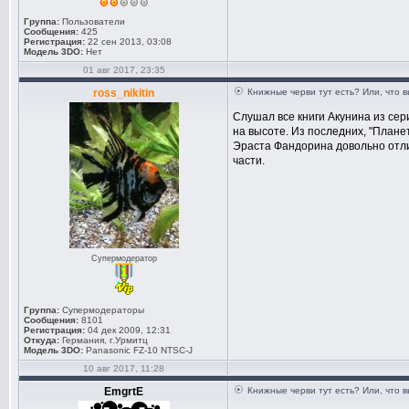
Группа:
Пользователи
Сообщения:
425
Регистрация:
22 сен 2013, 03:08
Модель 3DO:
Нет
01 авг 2017, 23:35
ross_nikitin
Книжные черви тут есть? Или, что 
Слушал все книги Акунина из се
на высоте. Из последних, "Планет
Эраста Фандорина довольно отлич
части.
Супермодератор
Группа:
Супермодераторы
Сообщения:
8101
Регистрация:
04 дек 2009, 12:31
Откуда:
Германия, г.Урмитц
Модель 3DO:
Panasonic FZ-10 NTSC-J
10 авг 2017, 11:28
EmgrtE
Книжные черви тут есть? Или, что 