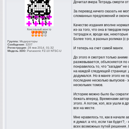
Дочитал вчера Тетрадь смерти от
За перевод ничего сказать не могу
сломанных предложений и окончан
Качество издания вполне нормаль
из-за того, что она в твердом пе
Консольный монстр
тетрадок и, вроде как, некоторы
Более того, в разных роликах (с 
Группа:
Модераторы
Сообщения:
3207
Регистрация:
28 янв 2014, 01:32
И теперь на счет самой манги.
Модель 3DO:
Panasonic FZ-10 NTSC-U
До этого я смотрел только аниме
разжевывается, объясняется по с
понравилось то, что "загадки" не
на каждой следующей странице: да
додумался. Но в манге этого не 
последние несколько выпусков - э
нескольких томов.
Историю можно было бы сократить
бежать вперед. Временами автор 
этого. А потом, хоп, все ушли в 
все на месте.
Мне нравилось то, как в начале 
я думал: а что, если так будет?,
всех возможных путей решения. 