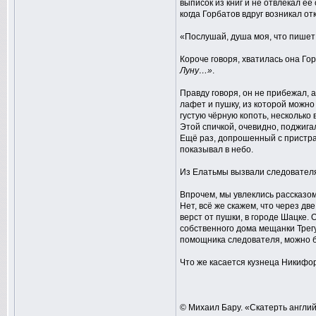
выписок из книг и не отвлекал её
когда Горбатов вдруг возникал о
«Послушай, душа моя, что пишет
Короче говоря, хватилась она Гор
Луну…»
.
Правду говоря, он не прибежал, 
лафет и пушку, из которой можно 
густую чёрную копоть, несколько
Этой спичкой, очевидно, поджига
Ещё раз, допрошенный с пристра
показывал в небо.
Из Елатьмы вызвали следователя
Впрочем, мы увлеклись рассказо
Нет, всё же скажем, что через д
верст от пушки, в городе Шацке.
собственного дома мещанки Трегу
помощника следователя, можно б
Что же касается кузнеца Никифор
© Михаил Бару. «Скатерть англий