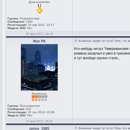
Душа коллектива
Группа:
Разработчики
Сообщения:
1382
Регистрация:
10 апр 2011, 13:17
Модель 3DO:
Нет
09 фев 2017, 16:19
Max PK
Книжные черви тут есть? Или, что 
Кто-нибудь читал "Американские 
романа заскучал и увяз в трясин
а тут вообще скучно стало...
Мегажитель
Группа:
Пользователи
Сообщения:
425
Регистрация:
22 сен 2013, 03:08
Модель 3DO:
Нет
14 фев 2017, 00:11
zenya_1985
Книжные черви тут есть? Или, что 