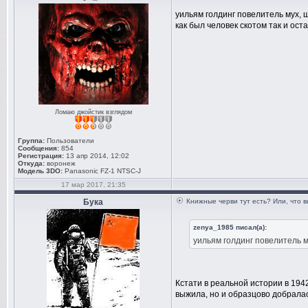
уильям голдинг повелитель мух,
как был человек скотом так и ос
Ломаю джойстик взглядом
Группа:
Пользователи
Сообщения:
854
Регистрация:
13 апр 2014, 12:02
Откуда:
воронеж
Модель 3DO:
Panasonic FZ-1 NTSC-J
17 мар 2017, 21:35
Бука
Книжные черви тут есть? Или, что 
zenya_1985 писал(а):
уильям голдинг повелитель 
Кстати в реальной истории в 194
выжила, но и образцово добралас