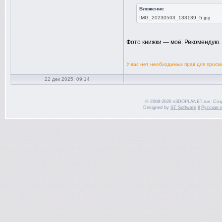
Вложение
IMG_20230503_133139_5.jpg
Фото книжки — моё. Рекомендую.
У вас нет необходимых прав для прос
22 дек 2025, 09:14
© 2008-2026 «3DOPLANET.ru». Соз
Designed by
ST Software
||
Русская 