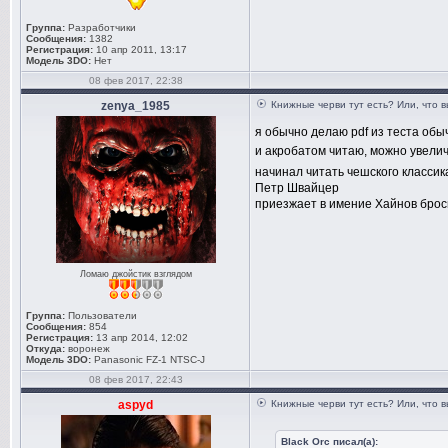
Группа:
Разработчики
Сообщения:
1382
Регистрация:
10 апр 2011, 13:17
Модель 3DO:
Нет
08 фев 2017, 22:38
zenya_1985
Книжные черви тут есть? Или, что 
я обычно делаю pdf из теста обы
и акробатом читаю, можно увелич
начинал читать чешского классик
Петр Швайцер
приезжает в имение Хайнов брос
Ломаю джойстик взглядом
Группа:
Пользователи
Сообщения:
854
Регистрация:
13 апр 2014, 12:02
Откуда:
воронеж
Модель 3DO:
Panasonic FZ-1 NTSC-J
08 фев 2017, 22:43
aspyd
Книжные черви тут есть? Или, что 
Black Orc писал(а):