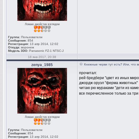
Ломаю джойстик взглядом
Группа:
Пользователи
Сообщения:
854
Регистрация:
13 апр 2014, 12:02
Откуда:
воронеж
Модель 3DO:
Panasonic FZ-1 NTSC-J
18 янв 2017, 20:38
zenya_1985
Книжные черви тут есть? Или, что 
прочитал:
рей бредбери "цвет из иных миро
джордж оруэл "ферма животных"
читаю рю мураками "дети из кам
все перечисленное только за три 
Ломаю джойстик взглядом
Группа:
Пользователи
Сообщения:
854
Регистрация:
13 апр 2014, 12:02