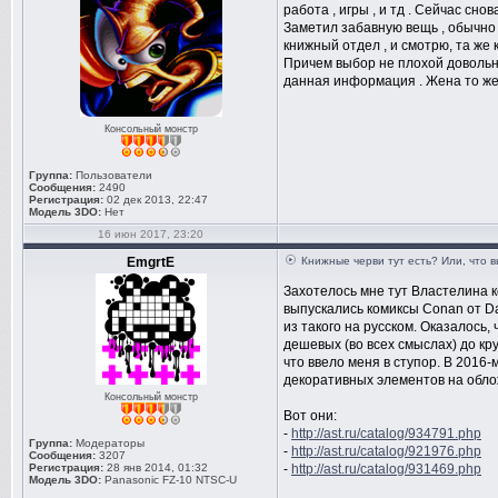
работа , игры , и тд . Сейчас сно
Заметил забавную вещь , обычно к
книжный отдел , и смотрю, та же кн
Причем выбор не плохой довольно
данная информация . Жена то же 
Консольный монстр
Группа:
Пользователи
Сообщения:
2490
Регистрация:
02 дек 2013, 22:47
Модель 3DO:
Нет
16 июн 2017, 23:20
EmgrtE
Книжные черви тут есть? Или, что 
Захотелось мне тут Властелина ко
выпускались комиксы Conan от Da
из такого на русском. Оказалось,
дешевых (во всех смыслах) до кр
что ввело меня в ступор. В 2016
декоративных элементов на облож
Консольный монстр
Вот они:
-
http://ast.ru/catalog/934791.php
Группа:
Модераторы
-
http://ast.ru/catalog/921976.php
Сообщения:
3207
Регистрация:
28 янв 2014, 01:32
-
http://ast.ru/catalog/931469.php
Модель 3DO:
Panasonic FZ-10 NTSC-U