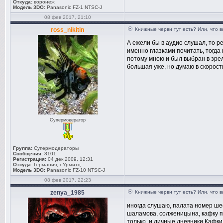
Откуда:
воронеж
Модель 3DO:
Panasonic FZ-1 NTSC-J
08 фев 2017, 21:10
ross_nikitin
Книжные черви тут есть? Или, что 
А ежели бы в аудио слушал, то р
именно глазками почитать, тогда 
потому мною и был выбран в зре
большая уже, но думаю в скорост
Супермодератор
Группа:
Супермодераторы
Сообщения:
8101
Регистрация:
04 дек 2009, 12:31
Откуда:
Германия, г.Урмитц
Модель 3DO:
Panasonic FZ-10 NTSC-J
08 фев 2017, 22:23
zenya_1985
Книжные черви тут есть? Или, что 
иногда слушаю, палата номер шес
шаламова, солженицына, кафку п
только, и личные дневники Кафки