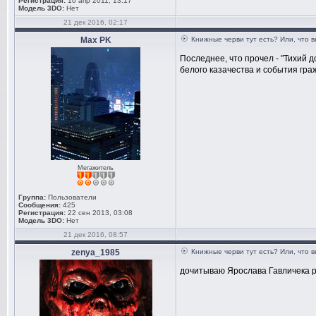
Регистрация:
10 апр 2011, 13:17
Модель 3DO:
Нет
21 дек 2016, 02:17
Max PK
Книжные черви тут есть? Или, что 
Последнее, что прочел - "Тихий 
белого казачества и события граж
Мегажитель
Группа:
Пользователи
Сообщения:
425
Регистрация:
22 сен 2013, 03:08
Модель 3DO:
Нет
21 дек 2016, 08:57
zenya_1985
Книжные черви тут есть? Или, что 
дочитываю Ярослава Гавличека р