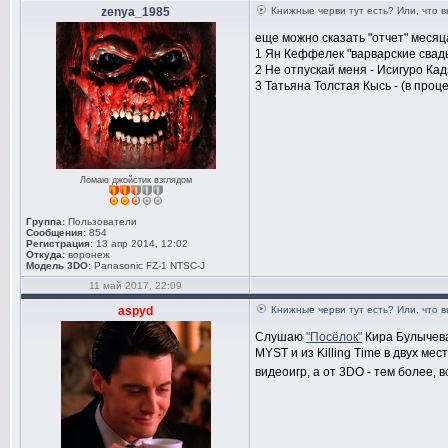
zenya_1985
Книжные черви тут есть? Или, что 
еще можно сказать "отчет" месяц
1 Ян Кеффелек "варварские свад
2 Не отпускай меня - Исигуро Кад
3 Татьяна Толстая Кысь - (в проц
Ломаю джойстик взглядом
Группа:
Пользователи
Сообщения:
854
Регистрация:
13 апр 2014, 12:02
Откуда:
воронеж
Модель 3DO:
Panasonic FZ-1 NTSC-J
11 май 2017, 22:09
aspyd
Книжные черви тут есть? Или, что 
Слушаю
"Посёлок"
Кира Булычева
MYST и из Killing Time в двух ме
видеоигр, а от 3DO - тем более,