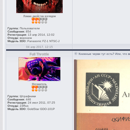
Ломаю джойстик взглядом
Группа:
Пользователи
Сообщения:
854
Регистрация:
13 апр 2014, 12:02
Откуда:
воронеж
Модель 3DO:
Panasonic FZ-1 NTSC-J
04 апр 2017, 12:15
Full Throttle
Книжные черви тут есть? Или, что 
Мегажитель
Группа:
Штрафники
Сообщения:
446
Регистрация:
24 июл 2011, 07:25
Откуда:
23Rus
Модель 3DO:
GoldStar GDO-101P