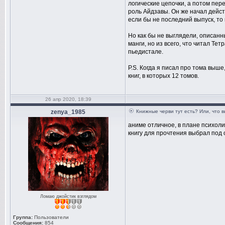
логические цепочки, а потом пер
роль Айдзавы. Он же начал действ
если бы не последний выпуск, то
Но как бы не выглядели, описанн
манги, но из всего, что читал Т
пьедистале.
P.S. Когда я писал про тома выше, 
книг, в которых 12 томов.
26 апр 2020, 18:39
zenya_1985
Книжные черви тут есть? Или, что 
аниме отличное, в плане психол
книгу для прочтения выбрал под 
Ломаю джойстик взглядом
Группа:
Пользователи
Сообщения:
854