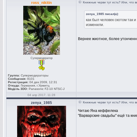
ross_nikitin
Книжные черви тут есть? Или, что 
zenya_1985 писал(а):
как был человек скотом так 
изменили.
Вернее жиотное, более утонченн
Супермодератор
Группа:
Супермодераторы
Сообщения:
8101
Регистрация:
04 дек 2009, 12:31
Откуда:
Германия, г.Урмитц
Модель 3DO:
Panasonic FZ-10 NTSC-J
04 апр 2017, 11:28
zenya_1985
Книжные черви тут есть? Или, что 
Читаю Яна кеффелека
"Варварские свадьбы" ещё та книг