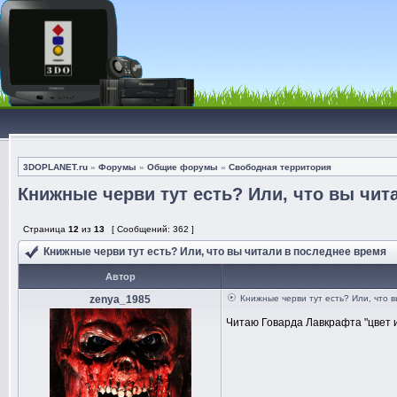
3DOPLANET.ru
»
Форумы
»
Общие форумы
»
Свободная территория
Книжные черви тут есть? Или, что вы чит
Страница
12
из
13
[ Сообщений: 362 ]
Книжные черви тут есть? Или, что вы читали в последнее время
Автор
zenya_1985
Книжные черви тут есть? Или, что 
Читаю Говарда Лавкрафта "цвет 