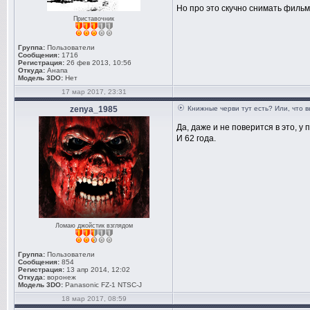
Но про это скучно снимать филь
Приставочник
Группа:
Пользователи
Сообщения:
1716
Регистрация:
26 фев 2013, 10:56
Откуда:
Анапа
Модель 3DO:
Нет
17 мар 2017, 23:31
zenya_1985
Книжные черви тут есть? Или, что 
Да, даже и не поверится в это, у
И 62 года.
Ломаю джойстик взглядом
Группа:
Пользователи
Сообщения:
854
Регистрация:
13 апр 2014, 12:02
Откуда:
воронеж
Модель 3DO:
Panasonic FZ-1 NTSC-J
18 мар 2017, 08:59