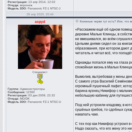
Регистрация:
13 апр 2014, 12:02
Откуда:
воронеж
Модель 3DO:
Panasonic FZ-1 NTSC-J
26 апр 2020, 20:44
aspyd
Книжные черви тут есть? Или, что 
«Расскажем ещё об одном помещи
деревне Малые Клинцы, в собстве
не вмешивался, во всём слушался
Целыми днями сидел он за книга
образования, при котором дают д
читатель и читал всё, что попад
Однажды попался ему на глаза 
спокойная жизнь в Малых Клинца
Специалист
Вымолив, вытребовав у жены дене
С самого утра Василий Семёнович
огромный пушечный лафет, котор
Группа:
Администраторы
барина кузнец Никифор с мальчи
Сообщения:
11560
небольшую кабинку для путешест
Регистрация:
03 дек 2009, 22:32
Откуда:
MO/DK
Модель 3DO:
Panasonic FZ-1 NTSC-U
Под ней устроили кладовку, в кот
сушёных грибов, то сдобных сухар
накапать чаю.
С тех пор как Никифор устроил в
Надо сказать, что его жену это 