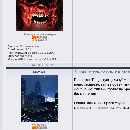
Ломаю джойстик взглядом
Группа:
Пользователи
Сообщения:
854
Регистрация:
13 апр 2014, 12:02
Откуда:
воронеж
Модель 3DO:
Panasonic FZ-1 NTSC-J
31 июл 2017, 22:35
Max PK
Книжные черви тут есть? Или, что 
Прочитав "Поднятую целину" М. Ш
повествования, так и в объективн
Дон" - объективный взгляд на бр
большевиков.
Решил почитать Бориса Акунина -
сыщик так постоянно налипать и 
Мегажитель