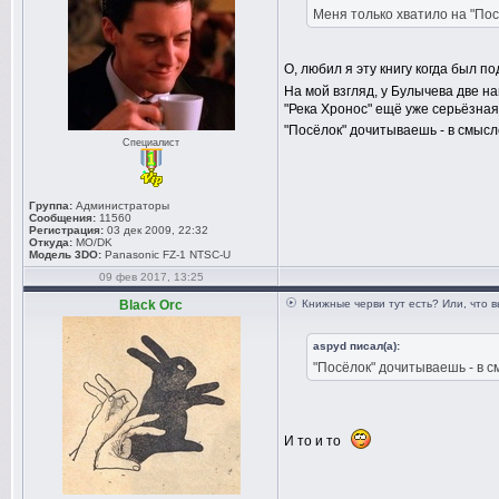
Меня только хватило на "По
О, любил я эту книгу когда был п
На мой взгляд, у Булычева две на
"Река Хронос" ещё уже серьёзная,
"Посёлок" дочитываешь - в смыс
Специалист
Группа:
Администраторы
Сообщения:
11560
Регистрация:
03 дек 2009, 22:32
Откуда:
MO/DK
Модель 3DO:
Panasonic FZ-1 NTSC-U
09 фев 2017, 13:25
Black Orc
Книжные черви тут есть? Или, что 
aspyd писал(а):
"Посёлок" дочитываешь - в 
И то и то