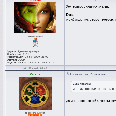
Хех, кольцо сужается значит.
Бука
А в чём различие комет, метеори
Техподдержка
Группа:
Администраторы
Сообщения:
9610
Регистрация:
03 дек 2009, 21:07
Откуда:
СССР
Модель 3DO:
Panasonic FZ-10 NTSC-U
11 ноя 2015, 12:33
Versus
Космонавтика и Астрономия
Бука писал(а):
И, отличное видео - сколько
Да мы на пороховой бочке живем
Я консольный бог