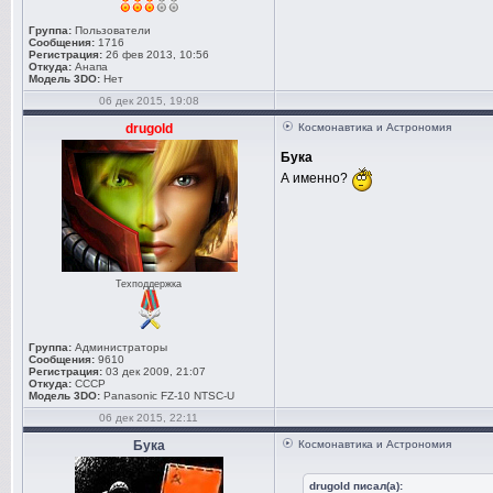
Группа:
Пользователи
Сообщения:
1716
Регистрация:
26 фев 2013, 10:56
Откуда:
Анапа
Модель 3DO:
Нет
06 дек 2015, 19:08
drugold
Космонавтика и Астрономия
Бука
А именно?
Техподдержка
Группа:
Администраторы
Сообщения:
9610
Регистрация:
03 дек 2009, 21:07
Откуда:
СССР
Модель 3DO:
Panasonic FZ-10 NTSC-U
06 дек 2015, 22:11
Бука
Космонавтика и Астрономия
drugold писал(а):