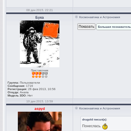
08 дек 2015, 22:21
Бука
Космонавтика и Астрономия
Большая познаватель
Приставочник
Группа:
Пользователи
Сообщения:
1716
Регистрация:
26 фев 2013, 10:56
Откуда:
Анапа
Модель 3DO:
Нет
10 дек 2015, 13:59
aspyd
Космонавтика и Астрономия
drugold писал(а):
Понеслась.