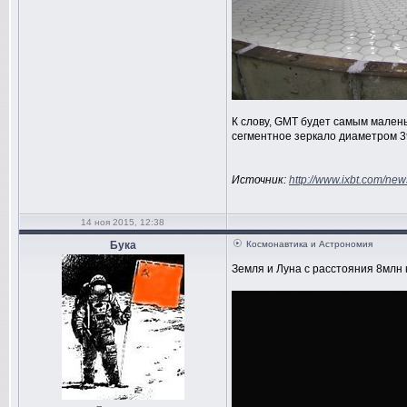
К слову, GMT будет самым малень
сегментное зеркало диаметром 39
Источник:
http://www.ixbt.com/new
14 ноя 2015, 12:38
Бука
Космонавтика и Астрономия
Земля и Луна с расстояния 8млн 