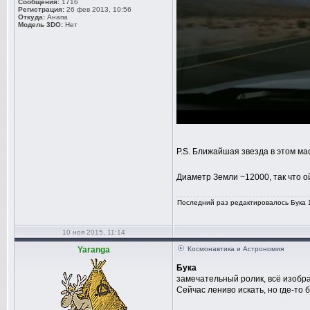
Сообщения:
1716
Регистрация:
26 фев 2013, 10:56
Откуда:
Анапа
Модель 3DO:
Нет
P.S. Ближайшая звезда в этом ма
Диаметр Земли ~12000, так что ой
Последний раз редактировалось Бука 1
10 ноя 2015, 11:14
Yaranga
Космонавтика и Астрономия
Бука
замечательный ролик, всё изобр
Сейчас лениво искать, но где-т