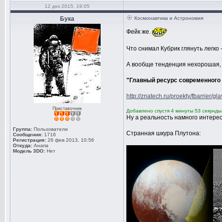
12 дек 2015, 19:05
Бука
Космонавтика и Астрономия
Фейк же.
Что снимал Кубрик глянуть легко 
А вообще тенденция нехорошая, 
"Главный ресурс современного
http://znatech.ru/proekty/fbarrier/gla
Приставочник
Добавлено спустя 4 минуты 53 секунды
Ну а реальность намного интере
Группа:
Пользователи
Странная шкура Плутона:
Сообщения:
1716
Регистрация:
26 фев 2013, 10:56
Откуда:
Анапа
Модель 3DO:
Нет