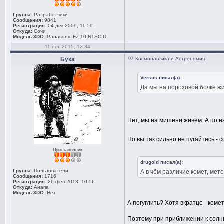
Группа:
Разработчики
Сообщения:
9841
Регистрация:
04 дек 2009, 11:59
Откуда:
Сочи
Модель 3DO:
Panasonic FZ-10 NTSC-U
11 ноя 2015, 12:34
Бука
Космонавтика и Астрономия
Versus писал(а):
Да мы на пороховой бочке ж
Нет, мы на мишени живем. А по н
Но вы так сильно не пугайтесь -
Приставочник
drugold писал(а):
Группа:
Пользователи
А в чём различие комет, мет
Сообщения:
1716
Регистрация:
26 фев 2013, 10:56
Откуда:
Анапа
Модель 3DO:
Нет
А погуглить? Хотя вкратце - ком
Поэтому при приближении к солнц