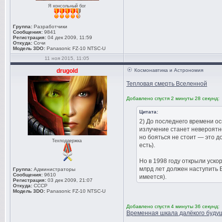
Я консольный бог
Группа:
Разработчики
Сообщения:
9841
Регистрация:
04 дек 2009, 11:59
Откуда:
Сочи
Модель 3DO:
Panasonic FZ-10 NTSC-U
11 ноя 2015, 11:05
drugold
Космонавтика и Астрономия
Тепловая смерть Вселенной
Добавлено спустя 2 минуты 28 секунд:
Цитата:
2) До последнего времени ос
излучение станет невероятно
но бояться не стоит — это д
Техподдержка
есть).
Но в 1998 году открыли уск
млрд лет должен наступить Б
Группа:
Администраторы
Сообщения:
9610
имеется).
Регистрация:
03 дек 2009, 21:07
Откуда:
СССР
Модель 3DO:
Panasonic FZ-10 NTSC-U
Добавлено спустя 4 минуты 36 секунд:
Временная шкала далёкого буду