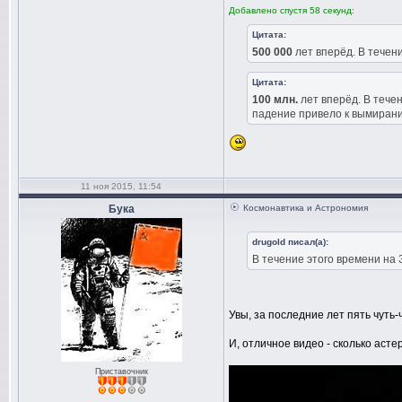
Добавлено спустя 58 секунд:
Цитата:
500 000
лет вперёд. В течен
Цитата:
100 млн.
лет вперёд. В тече
падение привело к вымирани
11 ноя 2015, 11:54
Бука
Космонавтика и Астрономия
drugold писал(а):
В течение этого времени на
Увы, за последние лет пять чуть-
И, отличное видео - сколько асте
Приставочник