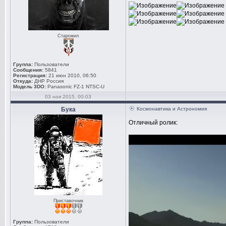
Старожил
Группа:
Пользователи
Сообщения:
5841
Регистрация:
21 июн 2010, 06:50
Откуда:
ДНР Россия
Модель 3DO:
Panasonic FZ-1 NTSC-U
03 ноя 2015, 00:03
Бука
Космонавтика и Астрономия
Отличный ролик:
Приставочник
Группа:
Пользователи