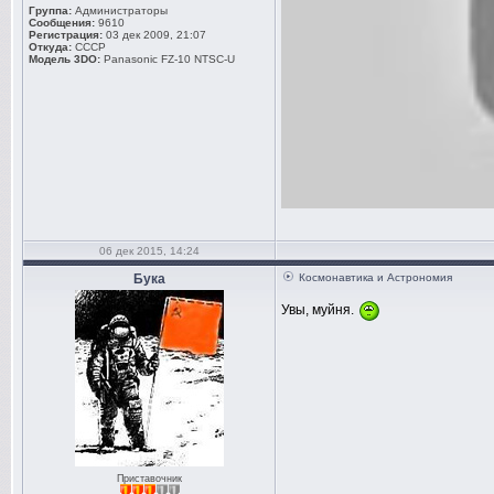
Группа:
Администраторы
Сообщения:
9610
Регистрация:
03 дек 2009, 21:07
Откуда:
СССР
Модель 3DO:
Panasonic FZ-10 NTSC-U
06 дек 2015, 14:24
Бука
Космонавтика и Астрономия
Увы, муйня.
Приставочник