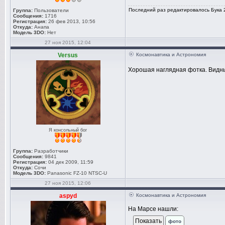
Последний раз редактировалось Бука 2
Группа:
Пользователи
Сообщения:
1716
Регистрация:
26 фев 2013, 10:56
Откуда:
Анапа
Модель 3DO:
Нет
27 ноя 2015, 12:04
Versus
Космонавтика и Астрономия
Хорошая наглядная фотка. Видны
Я консольный бог
Группа:
Разработчики
Сообщения:
9841
Регистрация:
04 дек 2009, 11:59
Откуда:
Сочи
Модель 3DO:
Panasonic FZ-10 NTSC-U
27 ноя 2015, 12:06
aspyd
Космонавтика и Астрономия
На Марсе нашли:
фото