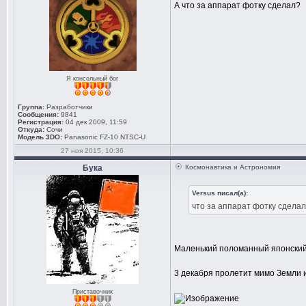
А что за аппарат фотку сделал?
Я консольный бог
Группа:
Разработчики
Сообщения:
9841
Регистрация:
04 дек 2009, 11:59
Откуда:
Сочи
Модель 3DO:
Panasonic FZ-10 NTSC-U
27 ноя 2015, 10:36
Бука
Космонавтика и Астрономия
Versus писал(а):
что за аппарат фотку сдела
Маленький поломанный японски
3 декабря пролетит мимо Земли и
Приставочник