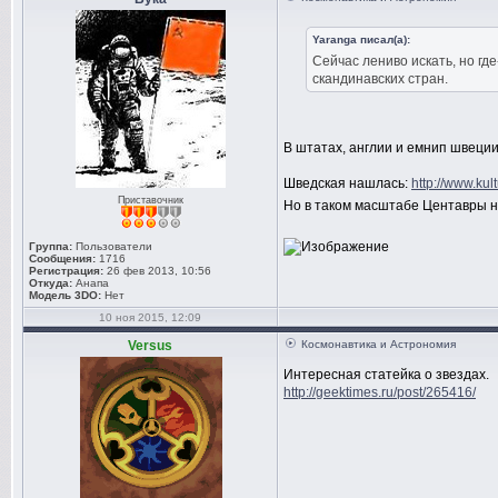
Yaranga писал(а):
Сейчас лениво искать, но г
скандинавских стран.
В штатах, англии и емнип швеции
Шведская нашлась:
http://www.kul
Приставочник
Но в таком масштабе Центавры н
Группа:
Пользователи
Сообщения:
1716
Регистрация:
26 фев 2013, 10:56
Откуда:
Анапа
Модель 3DO:
Нет
10 ноя 2015, 12:09
Versus
Космонавтика и Астрономия
Интересная статейка о звездах.
http://geektimes.ru/post/265416/