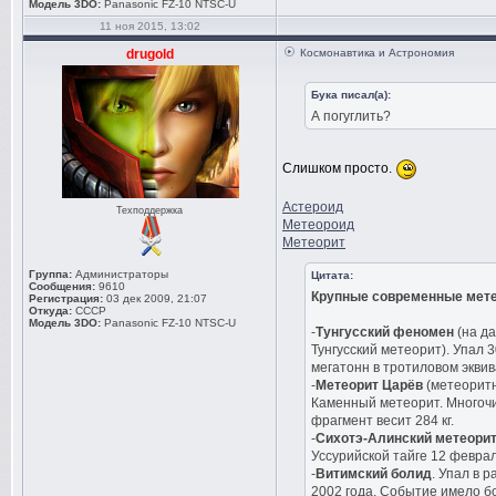
Модель 3DO:
Panasonic FZ-10 NTSC-U
11 ноя 2015, 13:02
drugold
Космонавтика и Астрономия
Бука писал(а):
А погуглить?
Слишком просто.
Астероид
Техподдержка
Метеороид
Метеорит
Группа:
Администраторы
Цитата:
Сообщения:
9610
Крупные современные мете
Регистрация:
03 дек 2009, 21:07
Откуда:
СССР
Модель 3DO:
Panasonic FZ-10 NTSC-U
-
Тунгусский феномен
(на д
Тунгусский метеорит). Упал 
мегатонн в тротиловом эквив
-
Метеорит Царёв
(метеоритн
Каменный метеорит. Многочи
фрагмент весит 284 кг.
-
Сихотэ-Алинский метеори
Уссурийской тайге 12 феврал
-
Витимский болид
. Упал в 
2002 года. Событие имело б