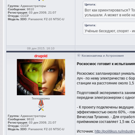
Цитата:
Группа:
Администраторы
Сообщения:
9610
Вот как ориентироваться? То
Регистрация:
03 дек 2009, 21:07
услышали. А может в небе на
Откуда:
СССР
Модель 3DO:
Panasonic FZ-10 NTSC-U
Цитата:
Учёные беседуют, спорят - 
08 дек 2015, 16:10
drugold
Космонавтика и Астрономия
Роскосмос готовит к испытания
Роскосмос запланировал уникаль
луч - по нему электричество с б
станции на расстояние около 1,5 
Подготовкой эксперимента заним
передачи электроэнергии с одног
Техподдержка
- К проекту подключены ведущие
эффективностью около 60%, - гов
Группа:
Администраторы
Вячеслав Тугаенко. - Для отрабо
Сообщения:
9610
приёмником составляет 1,5 км. 
Регистрация:
03 дек 2009, 21:07
Откуда:
СССР
Модель 3DO:
Panasonic FZ-10 NTSC-U
Источник:
http://politikus.ru/industr