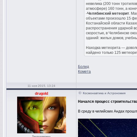
невелика (200 тонн тротилов
атмосфере) 160 тонн, а коне
-
Челябинский метеорит
. Ма
объектами произошло 15 фев
Костанайской области Казахс
распространения ударной в
скоростью, в Челябинске око
зданий: жилых домов, учебн
Находка метеорита — доволь
найдено только 125 метеори
Болид
Комета
11 ноя 2015, 13:24
drugold
Космонавтика и Астрономия
Начался процесс строительства 
В среду в чилийских Андах прошл
Техподдержка