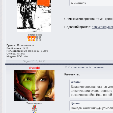
А именно?
Слишком интересная тема, хрен 
Недавний пример:
http://zelenyik
Приставочник
Группа:
Пользователи
Сообщения:
1716
Регистрация:
26 фев 2013, 10:56
Откуда:
Анапа
Модель 3DO:
Нет
08 дек 2015, 14:12
drugold
Космонавтика и Астрономия
Камменты:
Цитата:
Была интересная статья уже
цивилизации существенного 
расширяющейся Вселенной не
Цитата:
Техподдержка
Найдём каких нибудь упырей 