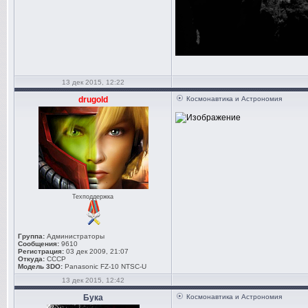
13 дек 2015, 12:22
drugold
Космонавтика и Астрономия
Техподдержка
Группа:
Администраторы
Сообщения:
9610
Регистрация:
03 дек 2009, 21:07
Откуда:
СССР
Модель 3DO:
Panasonic FZ-10 NTSC-U
13 дек 2015, 12:42
Бука
Космонавтика и Астрономия