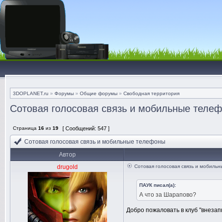
3DOPLANET.ru
»
Форумы
»
Общие форумы
»
Свободная территория
Сотовая голосовая связь и мобильные теле
Страница
16
из
19
[ Сообщений: 547 ]
Сотовая голосовая связь и мобильные телефоны
Автор
drugold
Сотовая голосовая связь и мобиль
ПАУК писал(а):
А что за Шарапово?
Добро пожаловать в клуб "внезап