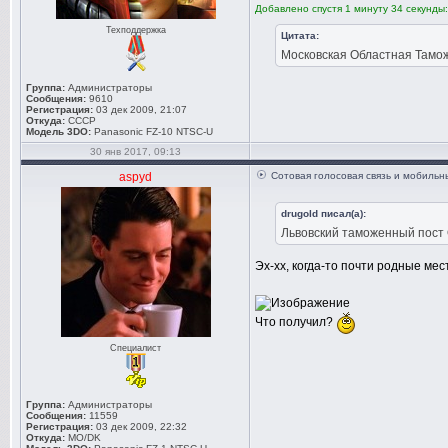
Добавлено спустя 1 минуту 34 секунды:
Техподдержка
Цитата:
Московская Областная Таможн
Группа:
Администраторы
Сообщения:
9610
Регистрация:
03 дек 2009, 21:07
Откуда:
СССР
Модель 3DO:
Panasonic FZ-10 NTSC-U
30 янв 2017, 09:13
aspyd
Сотовая голосовая связь и мобиль
drugold писал(а):
Львовский таможенный пост О
Эх-хх, когда-то почти родные мес
Что получил?
Специалист
Группа:
Администраторы
Сообщения:
11559
Регистрация:
03 дек 2009, 22:32
Откуда:
MO/DK