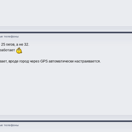
ные телефоны
5 гигов, а не 32.
 работает
вает, вроде город через GPS автоматически настраивается.
ные телефоны