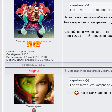
aspyd писал(а):
Где-то читал, что Yotaphone
Насчёт нужно не знаю, обновить 
Там наверно, надо внутренности 
Аркадий, если будешь брать, то 
Бери
YD201
, в ней наши сети раб
Ужас, летящий на крыльях ночи!
Группа:
Разработчики
Сообщения:
9130
Регистрация:
17 май 2010, 01:04
Модель 3DO:
Panasonic FZ-10 NTSC-U
06 фев 2017, 12:23
drugold
Сотовая голосовая связь и мобиль
aspyd писал(а):
Где-то читал, что Yotaphone
Штаа?
Разве там диапазоны 
Техподдержка