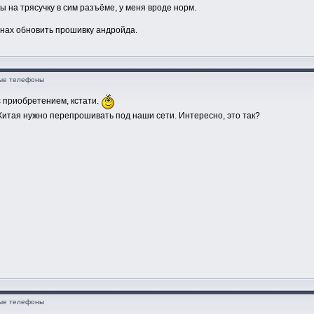
 на трясучку в сим разъёме, у меня вроде норм.
анах обновить прошивку андройда.
ные телефоны
с приобретением, кстати.
з Китая нужно перепрошивать под наши сети. Интересно, это так?
ные телефоны