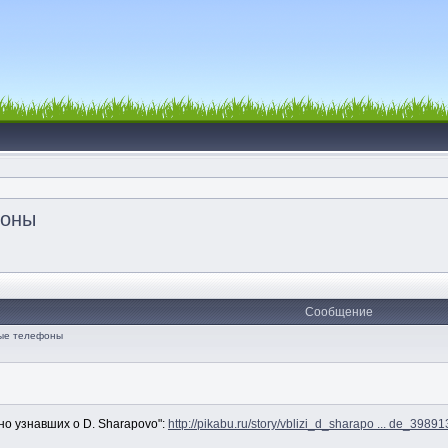
фоны
Сообщение
ные телефоны
но узнавших о D. Sharapovo":
http://pikabu.ru/story/vblizi_d_sharapo ... de_3989