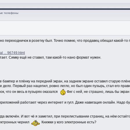
ные телефоны
ьно переходничок в розетку был. Точно помню, что продавец обещал какой-то 
al ... 96749.html
ает. Симку ещё не ставил, там какой-то нано формат нужен.
бампер и плёнку на передний экран, на заднем экране оставил старую плёнк
е дело. Первый раз нацепил, ровно легло, но был один пузырь, стал его прави
ок, что он весь в пузырях оказался
Фиг с ней, не страшно, лишь бы экран
 приложений работают через интернет и гугл. Даже навигация онлайн. Надо б
егда включён. И вот чё я заметил, при перелистывании страниц, на нём оста
лектронных чернил
Книжки у кого электронные есть?