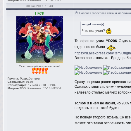
Модель 3DO:
Panasonic FZ-1 NTSC-U
30 янв 2017, 13:43
ПАУК
Сотовая голосовая связь и мобиль
aspyd писал(а):
Что получил?
Телефон получил.
YD206
. Отдел
отдельно не было
https://ru.aliexpress.com/item/Origin
Вчера распаковывал. Вроде работ
Ужас, летящий на крыльях ночи!
Группа:
Разработчики
Сразу нацепил ранее приехавшие 
Сообщения:
9130
Регистрация:
17 май 2010, 01:04
Однако, ставить плёнку - мудрёно
Модель 3DO:
Panasonic FZ-10 NTSC-U
налетело столько мелких волосин
Толком я в нём не лазил, но 90%
надеюсь софт такой будет.
По поводу второго экрана. Он вс
Может, это такая особенность э