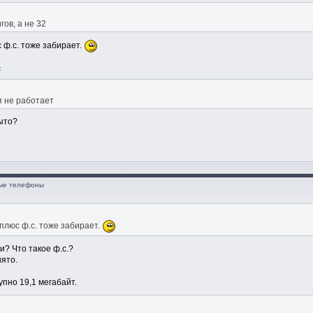
гов, а не 32
 ф.с. тоже забирает.
:
я не работает
ыто?
ные телефоны
 плюс ф.с. тоже забирает.
ли? Что такое ф.с.?
нято.
упно 19,1 мегабайт.