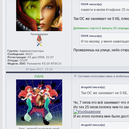
ПАУК писал(а):
памяти в моём ётафоне 25 ги
Так ОС же занимает не 0 КБ, плюс
Добавлено спустя 2 минуты 24 секунды
Техподдержка
ПАУК писал(а):
И по моему, у меня навигаци
Проверяешь на улице, небо откр
Группа:
Администраторы
Сообщения:
9610
Регистрация:
03 дек 2009, 21:07
Откуда:
СССР
Модель 3DO:
Panasonic FZ-10 NTSC-U
20 фев 2017, 15:16
ПАУК
Сотовая голосовая связь и мобиль
drugold писал(а):
Так ОС же занимает не 0 КБ,
Чо, 7 гигов это всё занимает что 
Из тех 25 гигов полгига чем-то за
И из этого полгига мне было дост
drugold писал(а):
Ужас, летящий на крыльях ночи!