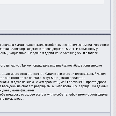
я сначала думал подарить электробритву , но потом вспомнил , что у него
агазин Samsung , бюджет в голове держал 15-20к . В такую цену у
фоны , бюджетные . Недавно я дарил жене Samsung A5 , и в голове
осто шикарно . Так же порадовала их линейка ноутбуков , они внешне
 , а для моего отца это важно . Купил в итоге его , и плюс кожаный чехол
гов они стоят то же по 2500 , а тут 590р , такая прелесть .
аботы , я даже не знаю , с чем сравнить , мой Lenovo k900 просто дрова
а весь день не смог его разрядить , а было всего 50% заряда . На данный
н дает , какие фишечки .
 себе подарок , то скорее всего я куплю себе телефон именно этой фирмы
мне показалось .