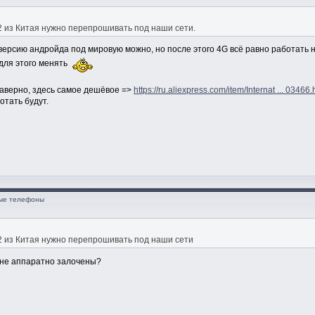
 2 из Китая нужно перепрошивать под наши сети.
версию андройда под мировую можно, но после этого 4G всё равно работать н
для этого менять
наверно, здесь самое дешёвое =>
https://ru.aliexpress.com/item/Internat ... 03466.
отать будут.
ные телефоны
 2 из Китая нужно перепрошивать под наши сети
не аппаратно залочены?