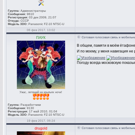
Группа:
Администраторы
Сообщения:
9610
Регистрация:
03 дек 2009, 21:07
Откуда:
СССР
Модель 3DO:
Panasonic FZ-10 NTSC-U
06 фев 2017, 13:02
ПАУК
Сотовая голосовая связь и мобиль
В общем, памяти в моём ётафоне 2
И по моему, у меня навигация не
Погоду всегда московскую показы
Ужас, летящий на крыльях ночи!
Группа:
Разработчики
Сообщения:
9130
Регистрация:
17 май 2010, 01:04
Модель 3DO:
Panasonic FZ-10 NTSC-U
19 фев 2017, 06:24
drugold
Сотовая голосовая связь и мобиль