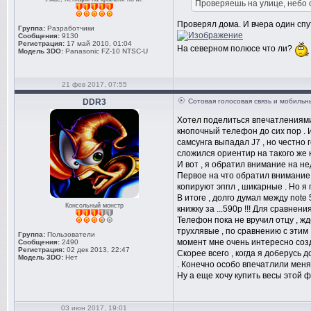
Проверяешь на улице, небо 
Проверял дома. И вчера один спут
Группа:
Разработчики
Сообщения:
9130
Регистрация:
17 май 2010, 01:04
На северном полюсе что ли?
Модель 3DO:
Panasonic FZ-10 NTSC-U
21 фев 2017, 07:55
DDR3
Сотовая голосовая связь и мобиль
Хотел поделиться впечатлениями о
кнопочный телефон до сих пор . 
самсунга выпадал J7 , но честно 
сложился ориентир на такого же к
И вот , я обратил внимание на не
Первое на что обратил внимание 
копируют эппл , шикарные . Но я
В итоге , долго думал между note 5
Консольный монстр
книжку за ...590р !!! Для сравнени
Телефон пока не вручил отцу , жд
трухлявые , по сравнению с этим 
Группа:
Пользователи
момент мне очень интересно созда
Сообщения:
2490
Регистрация:
02 дек 2013, 22:47
Скорее всего , когда я доберусь 
Модель 3DO:
Нет
. Конечно особо впечатлили меня
Ну а еще хочу купить весы этой 
03 июн 2017, 19:01