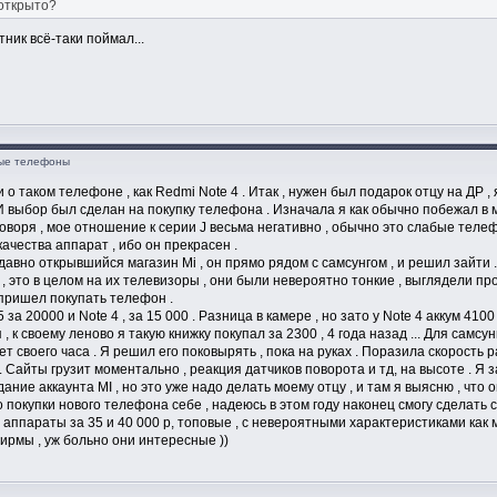
открыто?
ник всё-таки поймал...
ные телефоны
 таком телефоне , как Redmi Note 4 . Итак , нужен был подарок отцу на ДР , 
И выбор был сделан на покупку телефона . Изначала я как обычно побежал в м
говоря , мое отношение к серии J весьма негативно , обычно это слабые теле
ачества аппарат , ибо он прекрасен .
давно открывшийся магазин Mi , он прямо рядом с самсунгом , и решил зайти .
, это в целом на их телевизоры , они были невероятно тонкие , выглядели пр
 пришел покупать телефон .
 за 20000 и Note 4 , за 15 000 . Разница в камере , но зато у Note 4 аккум 4100
я , к своему леново я такую книжку покупал за 2300 , 4 года назад ... Для самсун
ет своего часа . Я решил его поковырять , пока на руках . Поразила скорость р
. Сайты грузит моментально , реакция датчиков поворота и тд, на высоте . Я з
ние аккаунта MI , но это уже надо делать моему отцу , и там я выясню , что о
до покупки нового телефона себе , надеюсь в этом году наконец смогу сделать
 аппараты за 35 и 40 000 р, топовые , с невероятными характеристиками как 
фирмы , уж больно они интересные ))