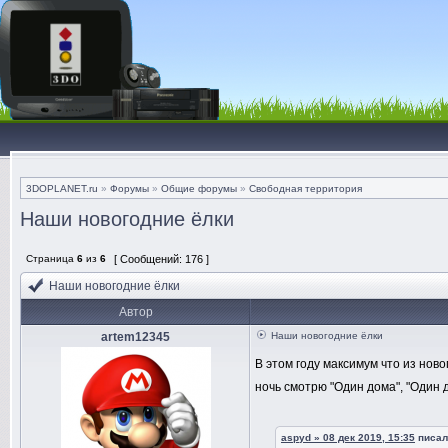
3DOPLANET.ru
»
Форумы
»
Общие форумы
»
Свободная территория
Наши новогодние ёлки
Страница
6
из
6
[ Сообщений: 176 ]
Наши новогодние ёлки
Автор
artem12345
Наши новогодние ёлки
В этом году максимум что из ново
ночь смотрю "Один дома", "Один д
aspyd » 08 дек 2019, 15:35
писал(