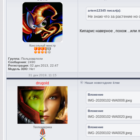
artem12345 писал(а):
Не знаю что за растение но 
Кипарис наверное , похож ...или 
Консольный монстр
Группа:
Пользователи
Сообщения:
2490
Регистрация:
02 дек 2013, 22:47
Модель 3DO:
Нет
31 дек 2019, 11:15
drugold
Наши новогодние ёлки
Вложение
IMG-20200102-WA0008.jpeg
Вложение
IMG-20200102-WA0020.jpeg
Вложение
Техподдержка
IMG-20200102-WA0028.jpeg