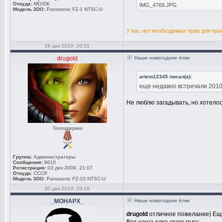
Откуда:
MO/DK
IMG_4769.JPG
Модель 3DO:
Panasonic FZ-1 NTSC-U
У вас нет необходимых прав для про
29 дек 2019, 20:51
drugold
Наши новогодние ёлки
artem12345 писал(а):
еще недавно встречали 2010 г
Не люблю загадывать, но хотелос
Техподдержка
Группа:
Администраторы
Сообщения:
9610
Регистрация:
03 дек 2009, 21:07
Откуда:
СССР
Модель 3DO:
Panasonic FZ-10 NTSC-U
30 дек 2019, 19:18
_MOHAPX_
Наши новогодние ёлки
drugold
отличное пожелание) Еще