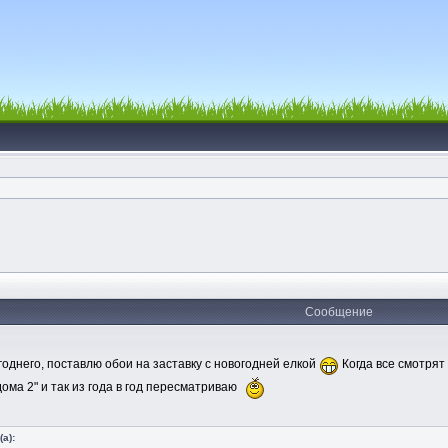
Сообщение
годнего, поставлю обои на заставку с новогодней елкой
Когда все смотрят
ома 2" и так из года в год пересматриваю
а):