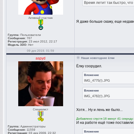
Время летит так быстро, что
Активный участник
Я даже больше скажу, еще недавно
Группа:
Пользователи
Сообщения:
767
Регистрация:
23 июл 2012, 22:17
Модель 3DO:
Нет
09 дек 2019, 01:59
aspyd
Наши новогодние ёлки
Ёлку соорудил.
Вложение
IMG_4775(!).JPG
Вложение
IMG_4782(!).JPG
Хотя... Ну и лень же было...
Специалист
Добавлено спустя 16 минут 41 секунду:
И на работе ещё тоже поставили
Группа:
Администраторы
Сообщения:
11559
Вложение
Регистрация:
03 дек 2009, 22:32