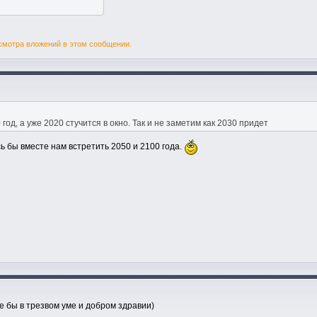
смотра вложений в этом сообщении.
од, а уже 2020 стучится в окно. Так и не заметим как 2030 придет
ь бы вместе нам встретить 2050 и 2100 года.
 бы в трезвом уме и добром здравии)