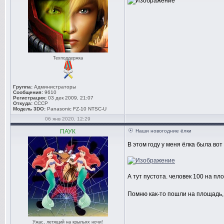
Техподдержка
Группа:
Администраторы
Сообщения:
9610
Регистрация:
03 дек 2009, 21:07
Откуда:
СССР
Модель 3DO:
Panasonic FZ-10 NTSC-U
06 янв 2020, 12:29
ПАУК
Наши новогодние ёлки
В этом году у меня ёлка была вот 
А тут пустота. человек 100 на пл
Помню как-то пошли на площадь, 
Ужас, летящий на крыльях ночи!