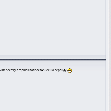
том пересажу в горшок попросторнее на веранду