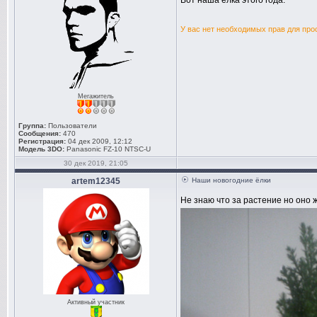
Вот наша елка этого года:
У вас нет необходимых прав для про
Мегажитель
Группа:
Пользователи
Сообщения:
470
Регистрация:
04 дек 2009, 12:12
Модель 3DO:
Panasonic FZ-10 NTSC-U
30 дек 2019, 21:05
artem12345
Наши новогодние ёлки
Не знаю что за растение но оно 
Активный участник