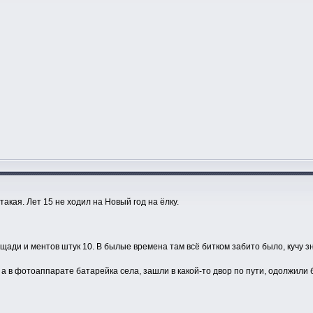
такая. Лет 15 не ходил на Новый год на ёлку.
ощади и ментов штук 10. В былые времена там всё битком забито было, кучу з
а в фотоаппарате батарейка села, зашли в какой-то двор по пути, одолжили 