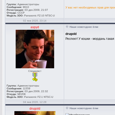
Группа:
Администраторы
Сообщения:
9610
У вас нет необходимых прав для про
Регистрация:
03 дек 2009, 21:07
Откуда:
СССР
Модель 3DO:
Panasonic FZ-10 NTSC-U
02 янв 2020, 23:14
aspyd
Наши новогодние ёлки
drugold
Респект! У кошки - мордань такая
Специалист
Группа:
Администраторы
Сообщения:
11559
Регистрация:
03 дек 2009, 22:32
Откуда:
MO/DK
Модель 3DO:
Panasonic FZ-1 NTSC-U
04 янв 2020, 12:28
drugold
Наши новогодние ёлки