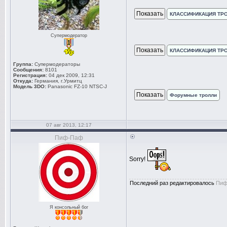
КЛАССИФИКАЦИЯ ТРО
Супермодератор
КЛАССИФИКАЦИЯ ТР
Группа:
Супермодераторы
Сообщения:
8101
Регистрация:
04 дек 2009, 12:31
Откуда:
Германия, г.Урмитц
Модель 3DO:
Panasonic FZ-10 NTSC-J
Форумные тролли
07 авг 2013, 12:17
Пиф-Паф
Sorry!
Последний раз редактировалось
Пиф
Я консольный бог