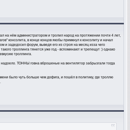
ал на нём администратором и тролил народ на протяжении почти 4 лет,
ов" консолита, в конце концов якобы примкнул к консолиту и начал
м и задедосил форум, выведя его из строя на месяц изза чего
кого троллинга тянется уже год - вспоминают и трепещут :) однако
левкусию троллинга.
то надоело. ТОННЫ говна вброшеные на вентилятор забрызгали тогда
емени было чуть больше чем дофига, и пошёл в политику, где троллю
.