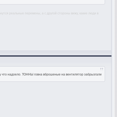
утся реальные перемены, а с другой стороны вижу, какие люди в
му что надоело. ТОННЫ говна вброшеные на вентилятор забрызгали