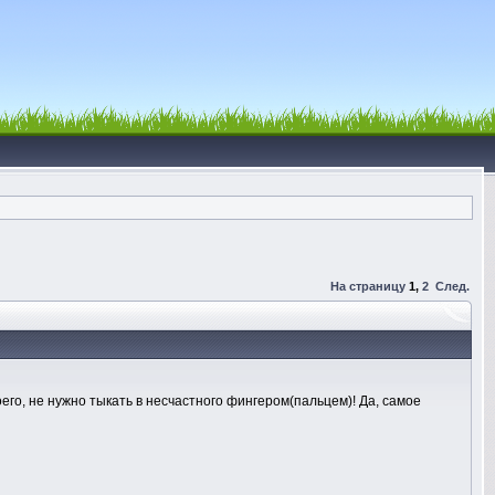
На страницу
1
,
2
След.
его, не нужно тыкать в несчастного фингером(пальцем)! Да, самое