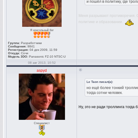
и пошёл в политику, где тро
Меня разрывают противоречия. С 
политике и образовании.
Я консольный бог
Группа:
Разработчики
Сообщения:
9841
Регистрация:
04 дек 2009, 11:59
Откуда:
Сочи
Модель 3DO:
Panasonic FZ-10 NTSC-U
08 авг 2013, 10:52
aspyd
Le Taon писал(а):
но ещё более тонкий тролли
тогда сотни человек.
Ну, это не ради троллинга тогда
Специалист