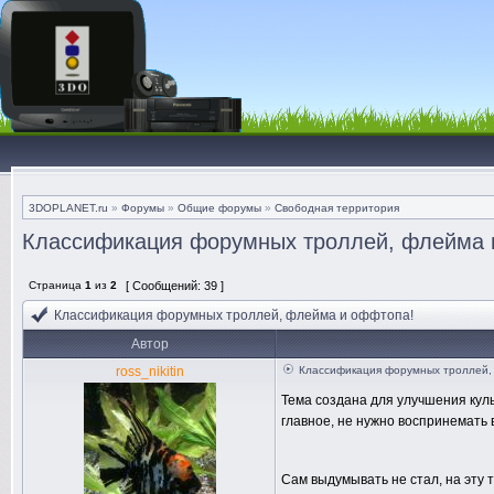
3DOPLANET.ru
»
Форумы
»
Общие форумы
»
Свободная территория
Классификация форумных троллей, флейма 
Страница
1
из
2
[ Сообщений: 39 ]
Классификация форумных троллей, флейма и оффтопа!
Автор
ross_nikitin
Классификация форумных троллей,
Тема создана для улучшения куль
главное, не нужно воспринемать в
Сам выдумывать не стал, на эту т