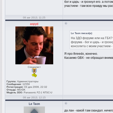
бог и царь - и грохнул его. а по
участием - там всю правду мы ра
08 авг 2013, 11:25
aspyd
Le Taon писал(а):
На 3ДО форуме или на ГБХ? е
форума - бог и царь - и грох
консолита с моим участием -
Я про threedo, конечно.
Касаемо GBX - не обращал вниман
Специалист
Группа:
Администраторы
Сообщения:
11559
Регистрация:
03 дек 2009, 22:32
Откуда:
MO/DK
Модель 3DO:
Panasonic FZ-1 NTSC-U
08 авг 2013, 12:15
Le Taon
да лан - какой там скандал. ниче