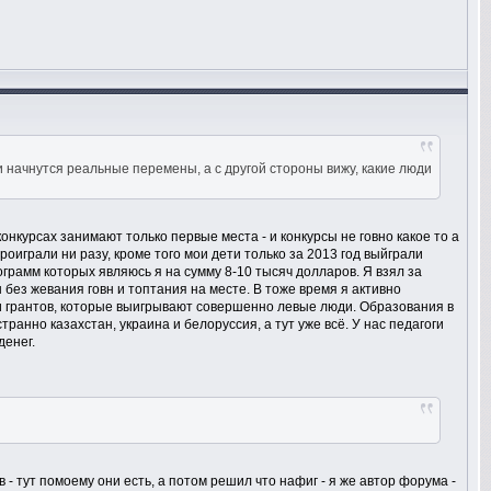
 начнутся реальные перемены, а с другой стороны вижу, какие люди
конкурсах занимают только первые места - и конкурсы не говно какое то а
оиграли ни разу, кроме того мои дети только за 2013 год выйграли
грамм которых являюсь я на сумму 8-10 тысяч долларов. Я взял за
без жевания говн и топтания на месте. В тоже время я активно
и грантов, которые выигрывают совершенно левые люди. Образования в
транно казахстан, украина и белоруссия, а тут уже всё. У нас педагоги
денег.
- тут помоему они есть, а потом решил что нафиг - я же автор форума -