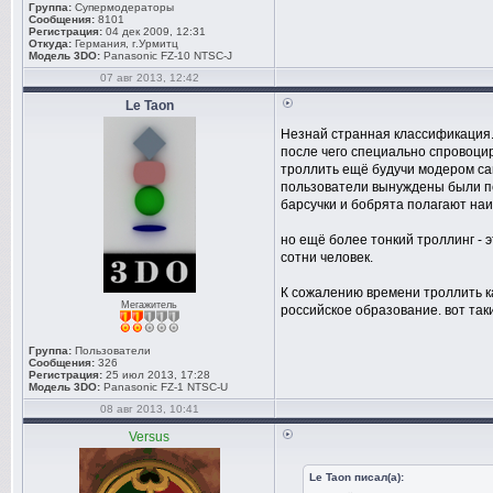
Группа:
Супермодераторы
Сообщения:
8101
Регистрация:
04 дек 2009, 12:31
Откуда:
Германия, г.Урмитц
Модель 3DO:
Panasonic FZ-10 NTSC-J
07 авг 2013, 12:42
Le Taon
Незнай странная классификация. 
после чего специально спровоцир
троллить ещё будучи модером са
пользователи вынуждены были пер
барсучки и бобрята полагают наив
но ещё более тонкий троллинг -
сотни человек.
К сожалению времени троллить ка
Мегажитель
российское образование. вот таки
Группа:
Пользователи
Сообщения:
326
Регистрация:
25 июл 2013, 17:28
Модель 3DO:
Panasonic FZ-1 NTSC-U
08 авг 2013, 10:41
Versus
Le Taon писал(а):