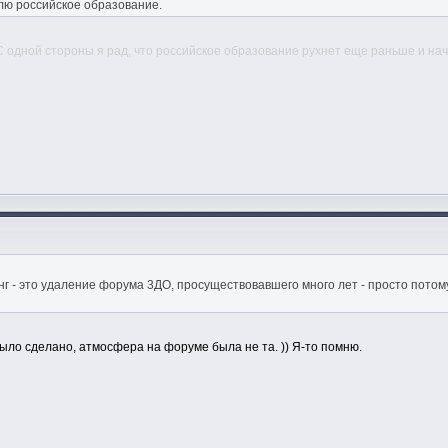
ллю российское образование.
одной стороны я рад, что российское образование рухнет еще раньше и начн
нг - это удаление форума 3ДО, просуществовавшего много лет - просто пото
 было сделано, атмосфера на форуме была не та. )) Я-то помню.