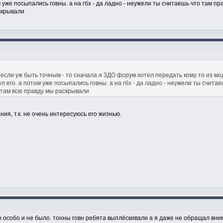
том уже посыпались говны. а на гбх - да ладно - неужели ты считаешь что там
скрывали
сли уж быть точным - то сначала я 3ДО форум хотел передать кому то из моде
нул его. а потом уже посыпались говны. а на гбх - да ладно - неужели ты счи
 там всю правду мы раскрывали
ия, т.к. не очень интересуюсь его жизнью.
го особо и не было. тонны говн ребята выплёскивали а я даже не обращал вни