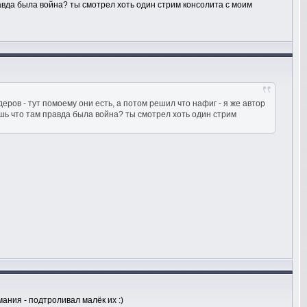
 правда была война? ты смотрел хоть один стрим консолита с моим
ров - тут помоему они есть, а потом решил что нафиг - я же автор
таешь что там правда была война? ты смотрел хоть один стрим
мания - подтроливал малёк их :)