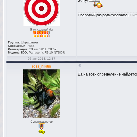
Sorry!
Последний раз редактировалось
Пиф
Я консольный бог
Группа:
Штрафники
Сообщения:
7444
Регистрация:
23 авг 2011, 20:57
Модель 3DO:
Panasonic FZ-10 NTSC-U
07 авг 2013, 12:37
ross_nikitin
Да на всех определение найдётся,
Супермодератор