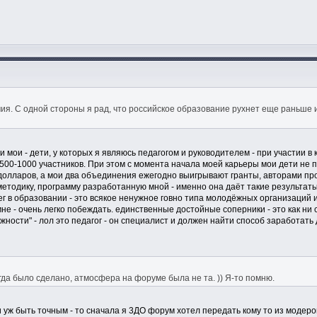
я. С одной стороны я рад, что российское образование рухнет еще раньше и
 мои - дети, у которых я являюсь педагогом и руководителем - при участии в 
500-1000 участников. При этом с момента начала моей карьеры мои дети не пр
долларов, а мои два объединения ежегодно выигрывают гранты, авторами про
етодику, программу разработанную мной - именно она даёт такие результаты 
г в образовании - это всякое ненужное говно типа молодёжных организаций 
 мне - очень легко побеждать. единственные достойные соперники - это как ни с
ности" - лол это педагог - он специалист и должен найти способ заработать 
огда было сделано, атмосфера на форуме была не та. )) Я-то помню.
уж быть точным - то сначала я 3ДО форум хотел передать кому то из модеров 