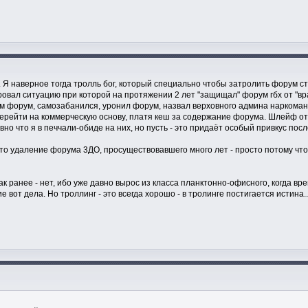
Я наверное тогда тролль бог, который специально чтобы затролить форум ст
овал ситуацию при которой на протяжении 2 лет "защищал" форум гбх от "враг
м форум, самозабанился, уронил форум, назвал верховного админа наркомано
ейти на коммерческую основу, платя кеш за содержание форума. Шлейф от та
но что я в печчали-обиде на них, но пусть - это придаёт особый привкус пос
 это удаление форума 3ДО, просуществовавшего много лет - просто потому ч
к ранее - нет, ибо уже давно вырос из класса планктонно-офисного, когда вр
е вот дела. Но троллинг - это всегда хорошо - в тролинге постигается истина..