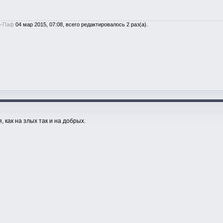
-Паф
04 мар 2015, 07:08, всего редактировалось 2 раз(а).
 как на злых так и на добрых.