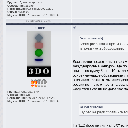
Группа:
Администраторы
Сообщения:
11559
Регистрация:
03 дек 2009, 22:32
Откуда:
MO/DK
Модель 3DO:
Panasonic FZ-1 NTSC-U
08 авг 2013, 10:57
Le Taon
Versus писал(а):
Меня разрывают противоречи
в политике и образовании.
Достаточно посмотреть на заслуги
международные конкурсы, где по 
призов на сумму более 10 тысяч 
основу немецкое образование и м
выступаю против отмывания дене
Мегажитель
россии нет - это отчасти на руку
жалуются ячто им не дают "возмож
Группа:
Пользователи
Сообщения:
326
Регистрация:
25 июл 2013, 17:28
Модель 3DO:
Panasonic FZ-1 NTSC-U
aspyd писал(а):
Ну, это не ради троллинга т
На 3ДО форуме или на ГБХ? если 