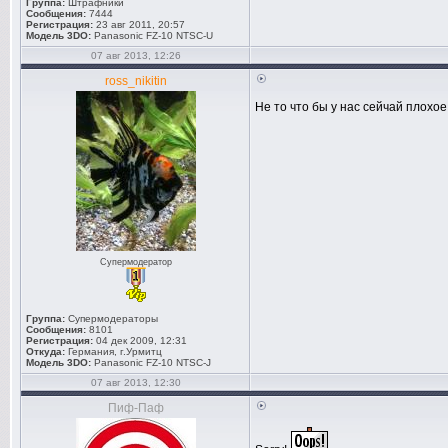
Группа:
Штрафники
Сообщения:
7444
Регистрация:
23 авг 2011, 20:57
Модель 3DO:
Panasonic FZ-10 NTSC-U
07 авг 2013, 12:26
ross_nikitin
Не то что бы у нас сейчай плох
Супермодератор
Группа:
Супермодераторы
Сообщения:
8101
Регистрация:
04 дек 2009, 12:31
Откуда:
Германия, г.Урмитц
Модель 3DO:
Panasonic FZ-10 NTSC-J
07 авг 2013, 12:30
Пиф-Паф