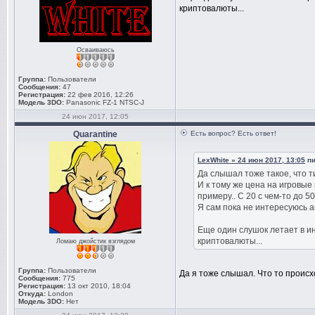
криптовалюты...
Осваиваюсь
Группа:
Пользователи
Сообщения:
47
Регистрация:
22 фев 2016, 12:26
Модель 3DO:
Panasonic FZ-1 NTSC-J
24 июн 2017, 12:05
Quarantine
Есть вопрос? Есть ответ!
LexWhite » 24 июн 2017, 13:05
пи
Да слышал тоже такое, что т
И к тому же цена на игровые 
примеру.. С 20 с чем-то до 50
Я сам пока не интересуюсь а
Еще один слушок летает в ин
криптовалюты...
Ломаю джойстик взглядом
Группа:
Пользователи
Да я тоже слышал. Что то проис
Сообщения:
775
Регистрация:
13 окт 2010, 18:04
Откуда:
London
Модель 3DO:
Нет