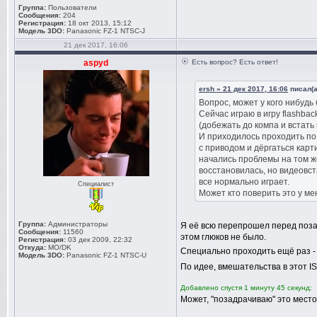
Группа:
Пользователи
Сообщения:
204
Регистрация:
18 окт 2013, 15:12
Модель 3DO:
Panasonic FZ-1 NTSC-J
21 дек 2017, 16:06
aspyd
Есть вопрос? Есть ответ!
ersh » 21 дек 2017, 16:06
писал(а
Вопрос, может у кого нибудь
Сейчас играю в игру flashba
(добежать до компа и встать 
И приходилось проходить по
с приводом и дёргаться карт
начались проблемы на том ж
восстановилась, но видеовс
все нормально играет.
Специалист
Может кто поверить это у мен
Группа:
Администраторы
Я её всю перепрошел перед поза
Сообщения:
11560
этом глюков не было.
Регистрация:
03 дек 2009, 22:32
Откуда:
MO/DK
Специально проходить ещё раз -
Модель 3DO:
Panasonic FZ-1 NTSC-U
По идее, вмешательства в этот I
Добавлено спустя 1 минуту 45 секунд:
Может, "позадрачиваю" это место