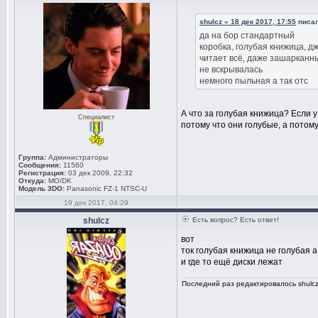
shulcz » 18 дек 2017, 17:55
писал
да на бор стандартный
коробка, голубая книжица, дж
читает всё, даже зашарканн
не вскрывалась
немного пыльная а так отс
А что за голубая книжица? Если у
Специалист
потому что они голубые, а потом
Группа:
Администраторы
Сообщения:
11560
Регистрация:
03 дек 2009, 22:32
Откуда:
MO/DK
Модель 3DO:
Panasonic FZ-1 NTSC-U
19 дек 2017, 04:29
shulcz
Есть вопрос? Есть ответ!
вот
ток голубая книжица не голубая а 
и где то ещё диски лежат
Последний раз редактировалось shulcz 