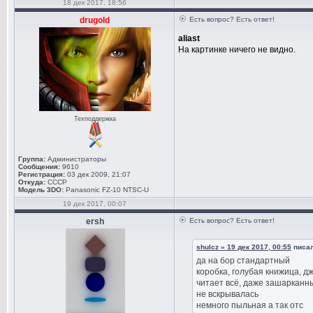
18 дек 2017, 18:56
drugold
Есть вопрос? Есть ответ!
aliast
На картинке ничего не видно.
Техподдержка
Группа:
Администраторы
Сообщения:
9610
Регистрация:
03 дек 2009, 21:07
Откуда:
СССР
Модель 3DO:
Panasonic FZ-10 NTSC-U
19 дек 2017, 00:07
ersh
Есть вопрос? Есть ответ!
shulcz » 19 дек 2017, 00:55
писал
да на бор стандартный
коробка, голубая книжица, дж
читает всё, даже зашарканн
не вскрывалась
немного пыльная а так отс