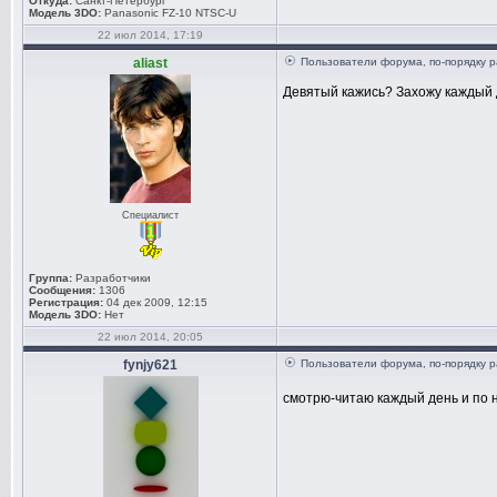
Откуда:
Санкт-Петербург
Модель 3DO:
Panasonic FZ-10 NTSC-U
22 июл 2014, 17:19
aliast
Пользователи форума, по-порядку р
Девятый кажись? Захожу каждый 
Специалист
Группа:
Разработчики
Сообщения:
1306
Регистрация:
04 дек 2009, 12:15
Модель 3DO:
Нет
22 июл 2014, 20:05
fynjy621
Пользователи форума, по-порядку р
смотрю-читаю каждый день и по н