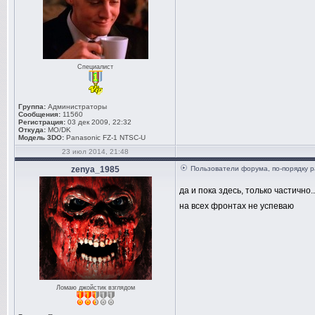
Специалист
Группа:
Администраторы
Сообщения:
11560
Регистрация:
03 дек 2009, 22:32
Откуда:
MO/DK
Модель 3DO:
Panasonic FZ-1 NTSC-U
23 июл 2014, 21:48
zenya_1985
Пользователи форума, по-порядку р
да и пока здесь, только частично.
на всех фронтах не успеваю
Ломаю джойстик взглядом