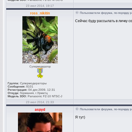
23 июл 2014, 19:17
ross_nikitin
Пользователи форума, по-порядку р
Сейчас буду рассылать в личку с
Супермодератор
Группа:
Супермодераторы
Сообщения:
8101
Регистрация:
04 дек 2009, 12:31
Откуда:
Германия, г.Урмитц
Модель 3DO:
Panasonic FZ-10 NTSC-J
23 июл 2014, 21:33
aspyd
Пользователи форума, по-порядку р
Я тут)