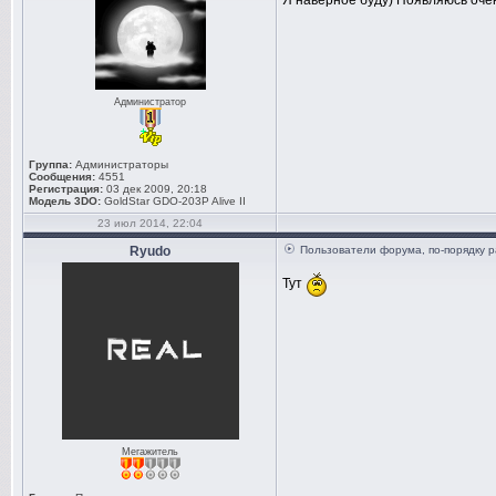
Я наверное буду) Появляюсь оче
Администратор
Группа:
Администраторы
Сообщения:
4551
Регистрация:
03 дек 2009, 20:18
Модель 3DO:
GoldStar GDO-203P Alive II
23 июл 2014, 22:04
Ryudo
Пользователи форума, по-порядку р
Тут
Мегажитель