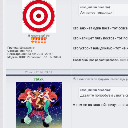
ross_nikitin писал(а):
Активнее товарищи!
Кто закинет один пост - тот совс
Я консольный бог
Кто напишет пять постов - тот п
Группа:
Штрафники
Кто устроит нам динамо - тот не
Сообщения:
7444
Регистрация:
23 авг 2011, 20:57
Модель 3DO:
Panasonic FZ-10 NTSC-U
Последний раз редактировалось
Пиф-
23 июл 2014, 09:01
ПАУК
Пользователи форума, по-порядку р
ross_nikitin писал(а):
Давайте попробуем узнать с
А там же на главной внизу напис