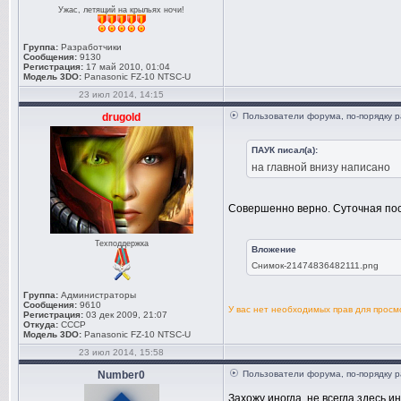
Ужас, летящий на крыльях ночи!
Группа:
Разработчики
Сообщения:
9130
Регистрация:
17 май 2010, 01:04
Модель 3DO:
Panasonic FZ-10 NTSC-U
23 июл 2014, 14:15
drugold
Пользователи форума, по-порядку р
ПАУК писал(а):
на главной внизу написано
Совершенно верно. Суточная пос
Техподдержка
Вложение
Снимок-21474836482111.png
Группа:
Администраторы
Сообщения:
9610
У вас нет необходимых прав для прос
Регистрация:
03 дек 2009, 21:07
Откуда:
СССР
Модель 3DO:
Panasonic FZ-10 NTSC-U
23 июл 2014, 15:58
Number0
Пользователи форума, по-порядку р
Захожу иногда, не всегда здесь ин