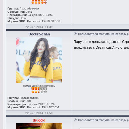
Группа:
Разработчики
Сообщения:
9841
Регистрация:
04 дек 2009, 11:59
Откуда:
Сочи
Модель 3DO:
Panasonic FZ-10 NTSC-U
22 июл 2014, 14:39
Docuro-chan
Пользователи форума, по-порядку р
Пару раз в день заглядываю. Скр
знакомство с Dreamcast", но ста
Ломаю джойстик взглядом
Группа:
Пользователи
Сообщения:
908
Регистрация:
06 фев 2012, 00:26
Модель 3DO:
Panasonic FZ-1 NTSC-J
22 июл 2014, 14:59
drugold
Пользователи форума, по-порядку р