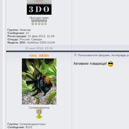
Проходил мимо
Группа:
Новички
Сообщения:
12
Регистрация:
12 фев 2013, 11:29
Откуда:
Россия, Самара
Модель 3DO:
GoldStar GDO-101M
22 июл 2014, 22:24
ross_nikitin
Пользователи форума, по-порядку р
Активнее товарищи!
Супермодератор
Группа:
Супермодераторы
Сообщения:
8101