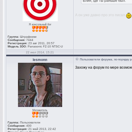
Блин, где ты раньше был.
А он уже давно про это писал
Я консольный бог
Группа:
Штрафники
Сообщения:
7444
Регистрация:
23 авг 2011, 20:57
Модель 3DO:
Panasonic FZ-10 NTSC-U
22 июл 2014, 15:21
lesmonn
Пользователи форума, по-порядку р
Захожу на форум по мере возможн
Мегажитель
Группа:
Пользователи
Сообщения:
400
Регистрация:
21 май 2013, 22:42