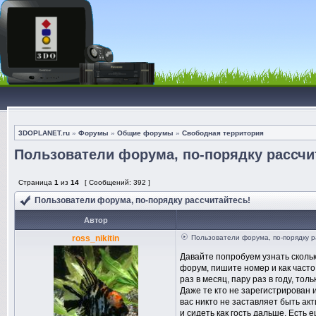
3DOPLANET.ru
»
Форумы
»
Общие форумы
»
Свободная территория
Пользователи форума, по-порядку рассчи
Страница
1
из
14
[ Сообщений: 392 ]
Пользователи форума, по-порядку рассчитайтесь!
Автор
ross_nikitin
Пользователи форума, по-порядку р
Давайте попробуем узнать сколь
форум, пишите номер и как часто 
раз в месяц, пару раз в году, толь
Даже те кто не зарегистрирован 
вас никто не заставляет быть ак
и сидеть как гость дальше. Есть