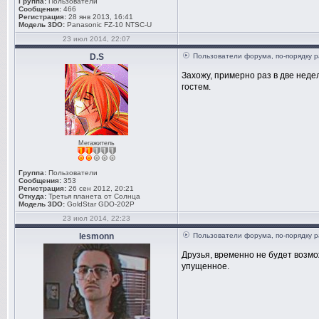
Группа:
Пользователи
Сообщения:
466
Регистрация:
28 янв 2013, 16:41
Модель 3DO:
Panasonic FZ-10 NTSC-U
23 июл 2014, 22:07
D.S
Пользователи форума, по-порядку р
Захожу, примерно раз в две недел
гостем.
Мегажитель
Группа:
Пользователи
Сообщения:
353
Регистрация:
26 сен 2012, 20:21
Откуда:
Третья планета от Солнца
Модель 3DO:
GoldStar GDO-202P
23 июл 2014, 22:23
lesmonn
Пользователи форума, по-порядку р
Друзья, временно не будет возм
упущенное.