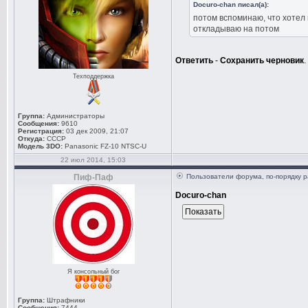
Docuro-chan писал(а):
потом вспоминаю, что хотел 
откладываю на потом
Ответить
-
Сохранить черновик
.
Техподдержка
Группа:
Администраторы
Сообщения:
9610
Регистрация:
03 дек 2009, 21:07
Откуда:
СССР
Модель 3DO:
Panasonic FZ-10 NTSC-U
22 июл 2014, 15:03
Пиф-Паф
Пользователи форума, по-порядку р
Docuro-chan
Я консольный бог
Группа:
Штрафники
Сообщения:
7444