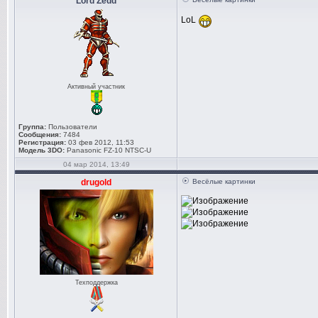
Lord Zedd
LoL
Активный участник
Группа:
Пользователи
Сообщения:
7484
Регистрация:
03 фев 2012, 11:53
Модель 3DO:
Panasonic FZ-10 NTSC-U
04 мар 2014, 13:49
drugold
Весёлые картинки
Техподдержка