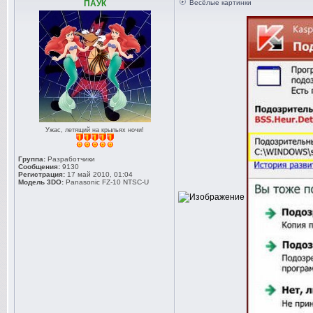
ПАУК
Весёлые картинки
Ужас, летящий на крыльях ночи!
Группа:
Разработчики
Сообщения:
9130
Регистрация:
17 май 2010, 01:04
Модель 3DO:
Panasonic FZ-10 NTSC-U