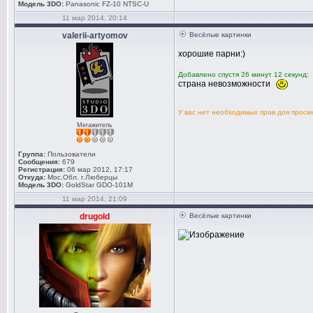
Модель 3DO:
Panasonic FZ-10 NTSC-U
11 мар 2014, 20:14
valerii-artyomov
Весёлые картинки
хорошие парни:)
Добавлено спустя 26 минут 12 секунд:
страна невозможности
У вас нет необходимых прав для прос
Мегажитель
Группа:
Пользователи
Сообщения:
679
Регистрация:
06 мар 2012, 17:17
Откуда:
Мос.Обл. г.Люберцы
Модель 3DO:
GoldStar GDO-101M
11 мар 2014, 21:09
drugold
Весёлые картинки