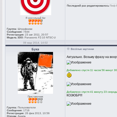
Последний раз редактировалось
Пиф-
Я консольный бог
Группа:
Штрафники
Сообщения:
7444
Регистрация:
23 авг 2011, 20:57
Модель 3DO:
Panasonic FZ-10 NTSC-U
06 мар 2014, 14:02
Бука
Весёлые картинки
Актуально. Возьму фразу на воо
Добавлено спустя 11 часов 56 минут 30
Добавлено спустя 41 минуту 23 секунд
КОЗЮБР!!!
Приставочник
Группа:
Пользователи
Сообщения:
1716
Регистрация:
26 фев 2013, 10:56
Откуда:
Анапа