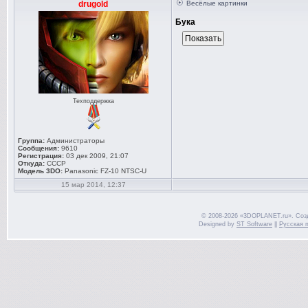
drugold
Весёлые картинки
Бука
Техподдержка
Группа:
Администраторы
Сообщения:
9610
Регистрация:
03 дек 2009, 21:07
Откуда:
СССР
Модель 3DO:
Panasonic FZ-10 NTSC-U
15 мар 2014, 12:37
© 2008-2026 «3DOPLANET.ru». Соз
Designed by
ST Software
||
Русская 