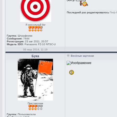
Последний раз редактировалось
Пиф-
Я консольный бог
Группа:
Штрафники
Сообщения:
7444
Регистрация:
23 авг 2011, 20:57
Модель 3DO:
Panasonic FZ-10 NTSC-U
06 мар 2014, 11:19
Бука
Весёлые картинки
Приставочник
Группа:
Пользователи