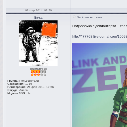
09 мар 2014, 09:39
Бука
Весёлые картинки
Подборочка с девиантарта... Упа
http://477768.livejournal.com/1009
Приставочник
Группа:
Пользователи
Сообщения:
1716
Регистрация:
26 фев 2013, 10:56
Откуда:
Анапа
Модель 3DO:
Нет