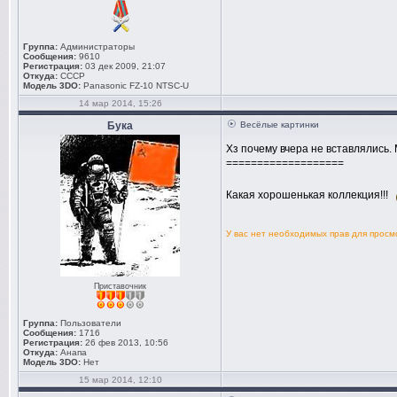
Группа:
Администраторы
Сообщения:
9610
Регистрация:
03 дек 2009, 21:07
Откуда:
СССР
Модель 3DO:
Panasonic FZ-10 NTSC-U
14 мар 2014, 15:26
Бука
Весёлые картинки
Хз почему вчера не вставлялись.
===================
Какая хорошенькая коллекция!!!
У вас нет необходимых прав для прос
Приставочник
Группа:
Пользователи
Сообщения:
1716
Регистрация:
26 фев 2013, 10:56
Откуда:
Анапа
Модель 3DO:
Нет
15 мар 2014, 12:10