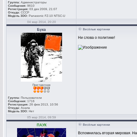
Группа:
Администраторы
Сообщения:
9610
Регистрация:
03 дек 2009, 21:07
Откуда:
СССР
Модель 3DO:
Panasonic FZ-10 NTSC-U
04 мар 2014, 20:20
Бука
Весёлые картинки
Ни слова о политике!
Приставочник
Группа:
Пользователи
Сообщения:
1716
Регистрация:
26 фев 2013, 10:56
Откуда:
Анапа
Модель 3DO:
Нет
05 мар 2014, 09:59
ПАУК
Весёлые картинки
Вспомнилась вторая мировая. На