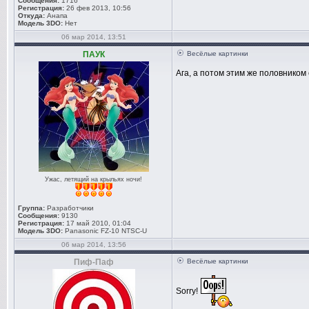
Сообщения:
1716
Регистрация:
26 фев 2013, 10:56
Откуда:
Анапа
Модель 3DO:
Нет
06 мар 2014, 13:51
ПАУК
Весёлые картинки
Ага, а потом этим же половником
Ужас, летящий на крыльях ночи!
Группа:
Разработчики
Сообщения:
9130
Регистрация:
17 май 2010, 01:04
Модель 3DO:
Panasonic FZ-10 NTSC-U
06 мар 2014, 13:56
Пиф-Паф
Весёлые картинки
Sorry!