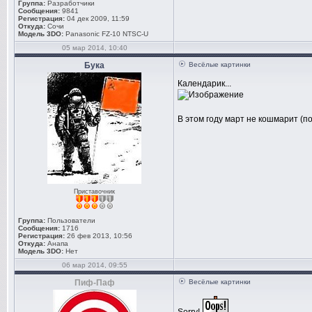
Группа:
Разработчики
Сообщения:
9841
Регистрация:
04 дек 2009, 11:59
Откуда:
Сочи
Модель 3DO:
Panasonic FZ-10 NTSC-U
05 мар 2014, 10:40
Бука
Весёлые картинки
Календарик...
В этом году март не кошмарит (по
Приставочник
Группа:
Пользователи
Сообщения:
1716
Регистрация:
26 фев 2013, 10:56
Откуда:
Анапа
Модель 3DO:
Нет
06 мар 2014, 09:55
Пиф-Паф
Весёлые картинки
Sorry!