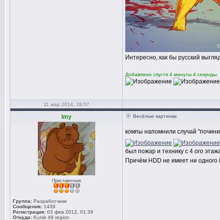
Интересно, как бы русский выгл
Добавлено спустя 4 минуты 4 секунды:
11 мар 2014, 19:57
lmy
Весёлые картинки
компы напомнили случай "починит
был пожар и технику с 4 ого эта
Причём HDD не имеет ни одного B
Приставочник
Группа:
Разработчики
Сообщения:
1439
Регистрация:
03 фев 2012, 01:36
Откуда:
Kursk 46 region