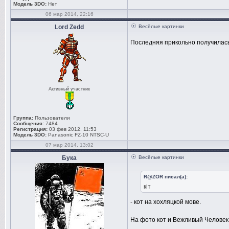
Модель 3DO:
Нет
06 мар 2014, 22:16
Lord Zedd
Весёлые картинки
Последняя прикольно получилась,
Активный участник
Группа:
Пользователи
Сообщения:
7484
Регистрация:
03 фев 2012, 11:53
Модель 3DO:
Panasonic FZ-10 NTSC-U
07 мар 2014, 13:02
Бука
Весёлые картинки
R@ZOR писал(а):
кiт
- кот на хохляцкой мове.
На фото кот и Вежливый Человек