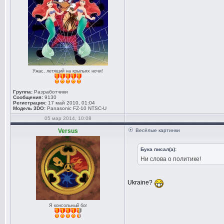
Ужас, летящий на крыльях ночи!
Группа:
Разработчики
Сообщения:
9130
Регистрация:
17 май 2010, 01:04
Модель 3DO:
Panasonic FZ-10 NTSC-U
05 мар 2014, 10:08
Versus
Весёлые картинки
Бука писал(а):
Ни слова о политике!
Ukraine?
Я консольный бог