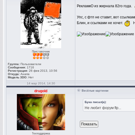
РекламкО из жирнала 82го года.
Упс, с фтп не ставит, вот ссылкам
Блин, и ссылками не хочет.
Н
Приставочник
Группа:
Пользователи
Сообщения:
1716
Регистрация:
26 фев 2013, 10:56
Откуда:
Анапа
Модель 3DO:
Нет
14 мар 2014, 14:30
drugold
Весёлые картинки
Бука писал(а):
Не любит форум ftp...
Техподдержка