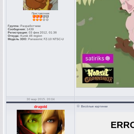
Приставочник
Группа:
Разработчики
Сообщения:
1439
Регистрация:
03 фев 2012, 01:36
Откуда:
Kursk 46 region
Модель 3DO:
Panasonic FZ-10 NTSC-U
30 мар 2015, 20:04
drugold
Весёлые картинки