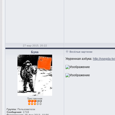
27 мар 2015, 20:22
Бука
Весёлые картинки
Укуренная азбука:
http://vsegda-t
Приставочник
Группа:
Пользователи
Сообщения:
1716
Регистрация:
26 фев 2013, 10:56