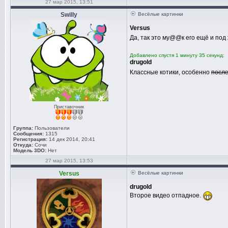
27 мар 2015, 13:51
Swilly
Весёлые картинки
Versus
Да, так это му@@к его ещё и под
Добавлено спустя 1 минуту 35 секунд:
drugold
Классные котики, особенно
посл
Приставочник
Группа:
Пользователи
Сообщения:
1315
Регистрация:
14 дек 2014, 20:41
Откуда:
Сочи
Модель 3DO:
Нет
27 мар 2015, 13:53
Versus
Весёлые картинки
drugold
Второе видео отпадное.