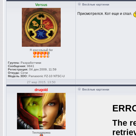
Versus
Весёлые картинки
Присмотрелся. Кот еще и спал.
Я консольный бог
Группа:
Разработчики
Сообщения:
9841
Регистрация:
04 дек 2009, 11:59
Откуда:
Сочи
Модель 3DO:
Panasonic FZ-10 NTSC-U
27 мар 2015, 13:50
drugold
Весёлые картинки
Техподдержка