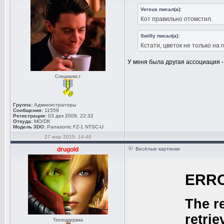
Versus писал(а):
Кот правильно отомстил.
Swilly писал(а):
Кстати, цветок не только на 
У меня была другая ассоциация - "
Специалист
Группа:
Администраторы
Сообщения:
11559
Регистрация:
03 дек 2009, 22:32
Откуда:
MO/DK
Модель 3DO:
Panasonic FZ-1 NTSC-U
27 мар 2015, 14:40
drugold
Весёлые картинки
Техподдержка