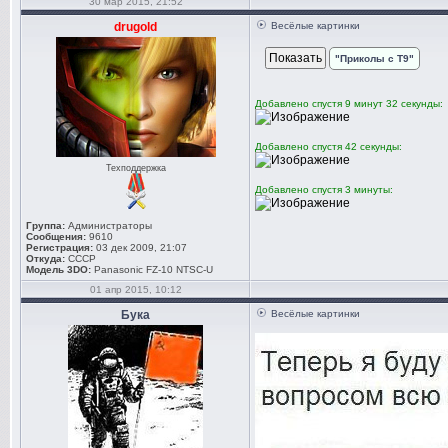
30 мар 2015, 21:52
drugold
Весёлые картинки
"Приколы с Т9"
Добавлено спустя 9 минут 32 секунды:
Добавлено спустя 42 секунды:
Техподдержка
Добавлено спустя 3 минуты:
Группа:
Администраторы
Сообщения:
9610
Регистрация:
03 дек 2009, 21:07
Откуда:
СССР
Модель 3DO:
Panasonic FZ-10 NTSC-U
01 апр 2015, 10:12
Бука
Весёлые картинки