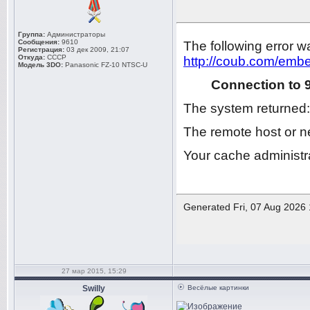
Группа:
Администраторы
Сообщения:
9610
Регистрация:
03 дек 2009, 21:07
Откуда:
СССР
Модель 3DO:
Panasonic FZ-10 NTSC-U
27 мар 2015, 15:29
Swilly
Весёлые картинки