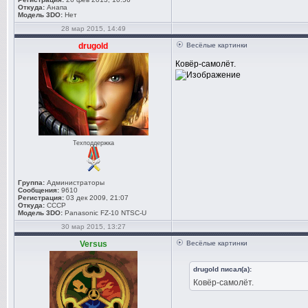
Откуда:
Анапа
Модель 3DO:
Нет
28 мар 2015, 14:49
drugold
Весёлые картинки
Ковёр-самолёт.
Техподдержка
Группа:
Администраторы
Сообщения:
9610
Регистрация:
03 дек 2009, 21:07
Откуда:
СССР
Модель 3DO:
Panasonic FZ-10 NTSC-U
30 мар 2015, 13:27
Versus
Весёлые картинки
drugold писал(а):
Ковёр-самолёт.