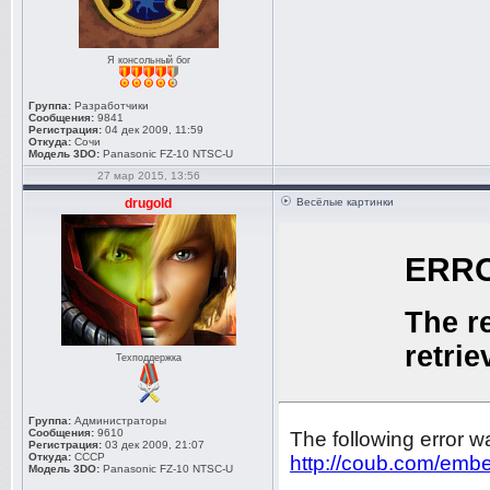
Я консольный бог
Группа:
Разработчики
Сообщения:
9841
Регистрация:
04 дек 2009, 11:59
Откуда:
Сочи
Модель 3DO:
Panasonic FZ-10 NTSC-U
27 мар 2015, 13:56
drugold
Весёлые картинки
Техподдержка
Группа:
Администраторы
Сообщения:
9610
Регистрация:
03 дек 2009, 21:07
Откуда:
СССР
Модель 3DO:
Panasonic FZ-10 NTSC-U