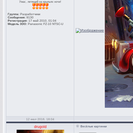
Ужас, летящий на крыльях ночи!
Группа:
Разработчики
Сообщения:
9130
Регистрация:
17 май 2010, 01:04
Модель 3DO:
Panasonic FZ-10 NTSC-U
12 июл 2016, 18:04
drugold
Весёлые картинки