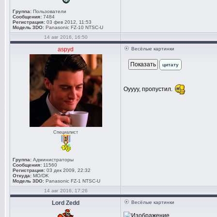
Группа:
Пользователи
Сообщения:
7484
Регистрация:
03 фев 2012, 11:53
Модель 3DO:
Panasonic FZ-10 NTSC-U
14 авг 2016, 16:50
aspyd
Весёлые картинки
цитату
Оуууу, пропустил.
Специалист
Группа:
Администраторы
Сообщения:
11560
Регистрация:
03 дек 2009, 22:32
Откуда:
MO/DK
Модель 3DO:
Panasonic FZ-1 NTSC-U
14 авг 2016, 17:26
Lord Zedd
Весёлые картинки