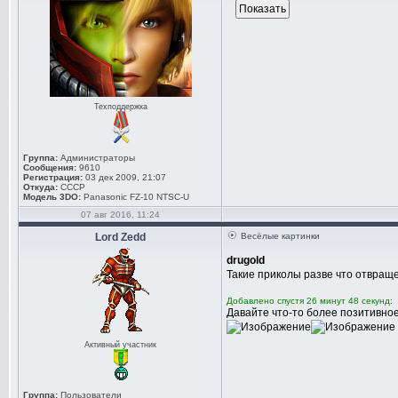
Техподдержка
Группа:
Администраторы
Сообщения:
9610
Регистрация:
03 дек 2009, 21:07
Откуда:
СССР
Модель 3DO:
Panasonic FZ-10 NTSC-U
07 авг 2016, 11:24
Lord Zedd
Весёлые картинки
drugold
Такие приколы разве что отвраще
Добавлено спустя 26 минут 48 секунд:
Давайте что-то более позитивное
Активный участник
Группа:
Пользователи