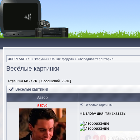
3DOPLANET.ru
»
Форумы
»
Общие форумы
»
Свободная территория
Весёлые картинки
Страница
69
из
75
[ Сообщений: 2230 ]
Весёлые картинки
Автор
aspyd
Весёлые картинки
На злобу дня, так сказать: