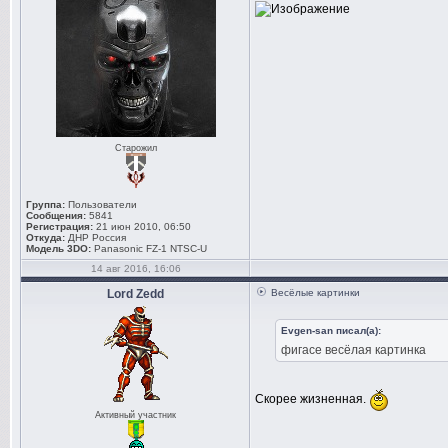
Старожил
Группа:
Пользователи
Сообщения:
5841
Регистрация:
21 июн 2010, 06:50
Откуда:
ДНР Россия
Модель 3DO:
Panasonic FZ-1 NTSC-U
14 авг 2016, 16:06
Lord Zedd
Весёлые картинки
Evgen-san писал(а):
фигасе весёлая картинка
Скорее жизненная.
Активный участник