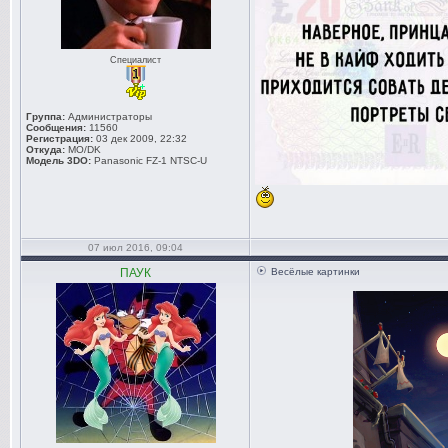
Специалист
Группа:
Администраторы
Сообщения:
11560
Регистрация:
03 дек 2009, 22:32
Откуда:
MO/DK
Модель 3DO:
Panasonic FZ-1 NTSC-U
07 июл 2016, 09:04
ПАУК
Весёлые картинки