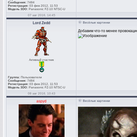
Сообщения:
7484
Регистрация:
03 фев 2012, 11:53
Модель 3DO:
Panasonic FZ-10 NTSC-U
07 авг 2016, 14:45
Lord Zedd
Весёлые картинки
Добавим что-то менее провокацио
Активный участник
Группа:
Пользователи
Сообщения:
7484
Регистрация:
03 фев 2012, 11:53
Модель 3DO:
Panasonic FZ-10 NTSC-U
08 авг 2016, 10:43
aspyd
Весёлые картинки