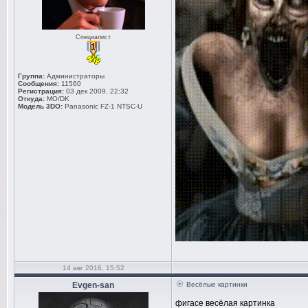
Специалист
Группа:
Администраторы
Сообщения:
11560
Регистрация:
03 дек 2009, 22:32
Откуда:
MO/DK
Модель 3DO:
Panasonic FZ-1 NTSC-U
14 авг 2016, 15:52
Evgen-san
Весёлые картинки
фигасе весёлая картинка