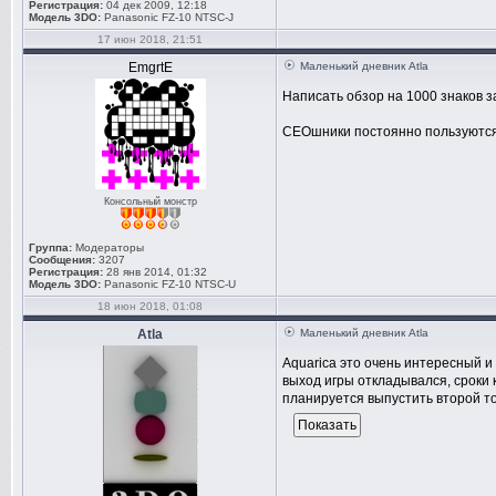
Регистрация:
04 дек 2009, 12:18
Модель 3DO:
Panasonic FZ-10 NTSC-J
17 июн 2018, 21:51
EmgrtE
Маленький дневник Atla
Написать обзор на 1000 знаков з
СЕОшники постоянно пользуются 
Консольный монстр
Группа:
Модераторы
Сообщения:
3207
Регистрация:
28 янв 2014, 01:32
Модель 3DO:
Panasonic FZ-10 NTSC-U
18 июн 2018, 01:08
Atla
Маленький дневник Atla
Aquarica это очень интересный и
выход игры откладывался, сроки к
планируется выпустить второй то