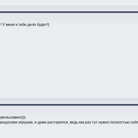
 У меня к тебе дело будет!)
жельсомино)))
цузские игрушки, я даже растерялся, ведь как раз тут нужно полностью соб