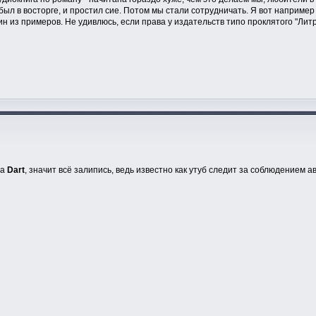
был в восторге, и простил сие. Потом мы стали сотрудничать. Я вот например 
 из примеров. Не удивлюсь, если права у издательств типо проклятого "Литр
на
Dart
, значит всё залипись, ведь известно как утуб следит за соблюдением а