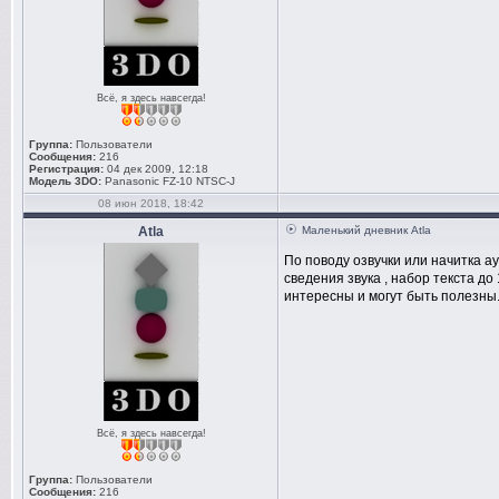
Всё, я здесь навсегда!
Группа:
Пользователи
Сообщения:
216
Регистрация:
04 дек 2009, 12:18
Модель 3DO:
Panasonic FZ-10 NTSC-J
08 июн 2018, 18:42
Atla
Маленький дневник Atla
По поводу озвучки или начитка а
сведения звука , набор текста д
интересны и могут быть полезны
Всё, я здесь навсегда!
Группа:
Пользователи
Сообщения:
216