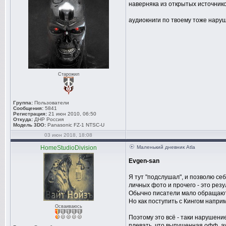
наверняка из открытых источник
аудиокниги по твоему тоже нару
Старожил
Группа:
Пользователи
Сообщения:
5841
Регистрация:
21 июн 2010, 06:50
Откуда:
ДНР Россия
Модель 3DO:
Panasonic FZ-1 NTSC-U
03 июн 2018, 18:08
HomeStudioDivision
Маленький дневник Atla
Evgen-san
Я тут "подслушал", и позволю себ
личных фото и прочего - это резу
Обычно писатели мало обращаются
Но как поступить с Кингом напри
Осваиваюсь
Поэтому это всё - таки нарушен
плевать, что выпущенная офф. ау