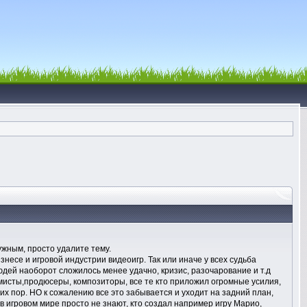
ужным, просто удалите тему.
есе и игровой индустрии видеоигр. Так или иначе у всех судьба
юдей наоборот сложилось менее удачно, кризис, разочарование и т.д
ммисты,продюсеры, композиторы, все те кто приложил огромные усилия,
их пор. НО к сожалению все это забывается и уходит на задний план,
 игровом мире просто не знают, кто создал например игру Марио,