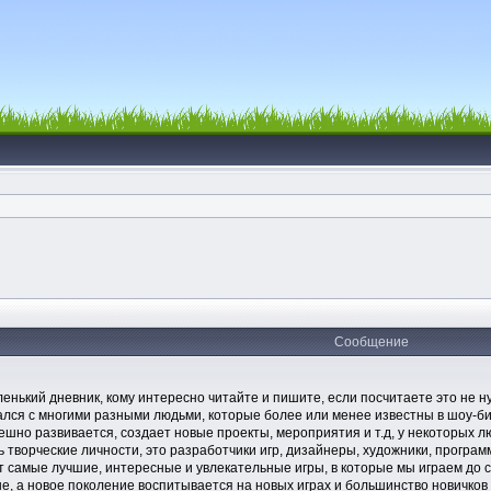
Сообщение
енький дневник, кому интересно читайте и пишите, если посчитаете это не н
лся с многими разными людьми, которые более или менее известны в шоу-бизн
пешно развивается, создает новые проекты, мероприятия и т.д, у некоторых л
 творческие личности, это разработчики игр, дизайнеры, художники, програ
ет самые лучшие, интересные и увлекательные игры, в которые мы играем до с
 а новое поколение воспитывается на новых играх и большинство новичков в