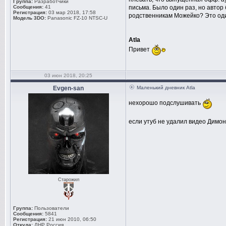
Группа:
Разработчики
Сообщения:
41
письма. Было один раз, но автор 
Регистрация:
03 мар 2018, 17:58
родственникам Можейко? Это один
Модель 3DO:
Panasonic FZ-10 NTSC-U
Atla
Привет
03 июн 2018, 20:25
Evgen-san
Маленький дневник Atla
нехорошо подслушивать
если утуб не удалил видео Димо
Старожил
Группа:
Пользователи
Сообщения:
5841
Регистрация:
21 июн 2010, 06:50
Откуда:
ДНР Россия