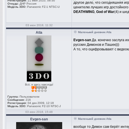
Регистрация:
21 июн 2010, 06:50
другое дело, что сегодняшняя иг
Откуда:
ДНР Россия
Модель 3DO:
Panasonic FZ-1 NTSC-U
ценителю лучших игр достойного 
DEATHWING
,
God of War
(4) и ше
03 июн 2018, 11:32
Atla
Маленький дневник Atla
Evgen-san
Да. конечно заслуга и
русских Димонов и Пашек)))
А то, что оцифровывают с видеок
Всё, я здесь навсегда!
Группа:
Пользователи
Сообщения:
216
Регистрация:
04 дек 2009, 12:18
Модель 3DO:
Panasonic FZ-10 NTSC-J
03 июн 2018, 15:48
Evgen-san
Маленький дневник Atla
вообще то Димон сам берёт интер