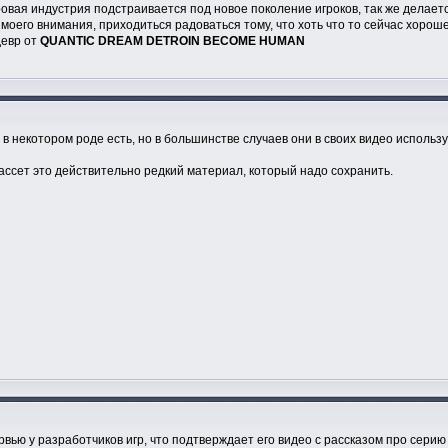
ровая индустрия подстраивается под новое поколение игроков, так же делается
моего внимания, приходиться радоваться тому, что хоть что то сейчас хоро
девр от
QUANTIC DREAM
DETROIN BECOME HUMAN
х в некотором роде есть, но в большинстве случаев они в своих видео исполь
ассет это действительно редкий материал, который надо сохранить.
вью у разработчиков игр, что подтверждает его видео с рассказом про серию