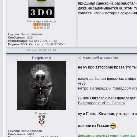
придумал сценарий, разработал 
даже не задумывается об этом, т
хочется. чтобы история сохранил
Всё, я здесь навсегда!
Группа:
Пользователи
Сообщения:
216
Регистрация:
04 дек 2009, 12:18
Модель 3DO:
Panasonic FZ-10 NTSC-J
02 июн 2018, 12:26
Evgen-san
Маленький дневник Atla
не ну про авторские права это т
память о былых временах в мире
утуб
Ретро ТВ передачи "Мегадром Аге
Димон
Dart
свою передачу ведёт,
Видеопроект «EmuGamer»
ну и Пашка
Kinaman
, у которого 
Старожил
все они из России
Группа:
Пользователи
Сообщения:
5841
Добавлено спустя 12 минут 4 секунды: