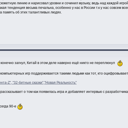
сюжетную линию и нарисовал уровни и сочинил музыку, ведь над каждой игро
акая тенденция весьма печальна, особенно у нас в России т.к у нас совсем в
а память об этих талантливых людях.
ы конечно загнул, Китай в этом деле наверно ещё никто не переплюнул
 компьютерных игр поддерживается такими людьми как тот, кто оцифровывает
нта-Z", "32-битные сказки","Новая Реальность"
 рассказывает о том как появилась игра и добавляет интервью с разработчик
всегда 90-е