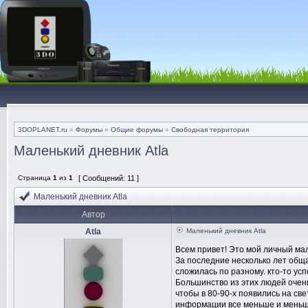
3DOPLANET.ru
»
Форумы
»
Общие форумы
»
Свободная территория
Маленький дневник Atla
Страница
1
из
1
[ Сообщений: 11 ]
Маленький дневник Atla
Автор
Atla
Маленький дневник Atla
Всем привет! Это мой личный мал
За последние несколько лет обща
сложилась по разному. кто-то ус
Большинство из этих людей очень
чтобы в 80-90-х появились на св
информации все меньше и меньше,