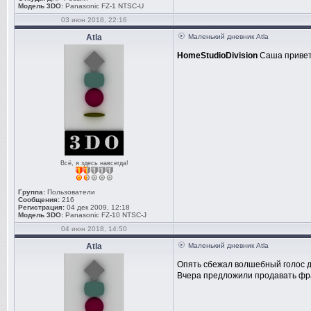
Модель 3DO:
Panasonic FZ-1 NTSC-U
03 июн 2018, 22:16
Atla
Маленький дневник Atla
HomeStudioDivision
Саша привет!
Всё, я здесь навсегда!
Группа:
Пользователи
Сообщения:
216
Регистрация:
04 дек 2009, 12:18
Модель 3DO:
Panasonic FZ-10 NTSC-J
04 июн 2018, 14:50
Atla
Маленький дневник Atla
Опять сбежал волшебный голос д
Вчера предложили продавать фран