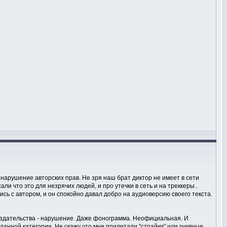
- нарушение авторских прав. Не зря наш брат диктор не имеет в сети
ли что это для незрячих людей, и про утечки в сеть и на треккеры..
ь с автором, и он спокойно давал добро на аудиоверсию своего текста.
 издательства - нарушение. Даже фонограмма. Неофициальная. И
данной категории. Не скажу что мне прилетали "страйки" или гневные