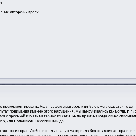
ов
шение авторских прав?
е прокомментировать. Являясь декламатором книг 5 лет, могу сказать что да 
льтат понимания именно этого нарушения. Мы выкручивались как могли. И писа
 с просьбой изъять материал из сети. Была практика когда лично списывалис
мер, или Палаником, Пелевиным и др.
ие авторских прав. Любое использование материала без согласия автора или
диокнига по роману - начитана гораздо хуже, чем это делаем мы, любители в 