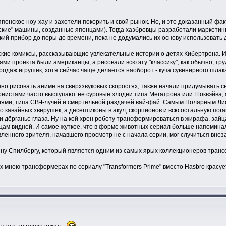
понское ноу-хау и захотели покорить и свой рынок. Но, и это доказанный фак
ские" машины, созданные японцами). Тогда хазбровцы разработали маркети
й прибор до поры до времени, пока не додумались их основу использовать дл
ские комиксы, рассказывающие увлекательные истории о детях Кибертрона. 
ями проекта были американцы, а рисовали всю эту "классику", как обычно, т
даж игрушек, хотя сейчас чаще делается наоборот - куча сувенирного шлака
о рисовать аниме на сверхзвуковых скоростях, также начали придумывать св
онистами часто выступают не суровые злодеи типа Мегатрона или Шоквэйва,
ями, типа СВЧ-лучей и смертельной раздачей вай-фай. Самым Полярным Лисо
кавайных зверушек, а десептиконы в акул, скорпионов и всю остальную погань
дёрганье глаза. Ну на кой хрен роботу трансформироваться в жирафа, зайца
цам видней. И самое жуткое, что в форме животных сериал больше напоминал
ленного зрителя, начавшего просмотр не с начала серии, мог случиться внез
ну Спилбергу, который является одним из самых ярых коллекционеров транс
х мною трансформерах по сериалу "Transformers Prime" вместо Hasbro красуе