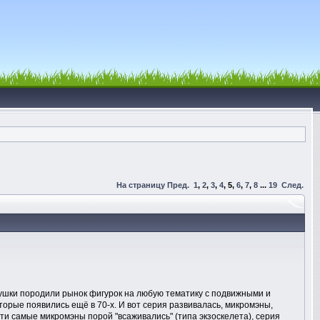
На страницу
Пред.
1
,
2
,
3
,
4
,
5
,
6
,
7
,
8
...
19
След.
рушки породили рынок фигурок на любую тематику с подвижными и
торые появились ещё в 70-х. И вот серия развивалась, микромэны,
ти самые микромэны порой "всаживались" (типа экзоскелета), серия