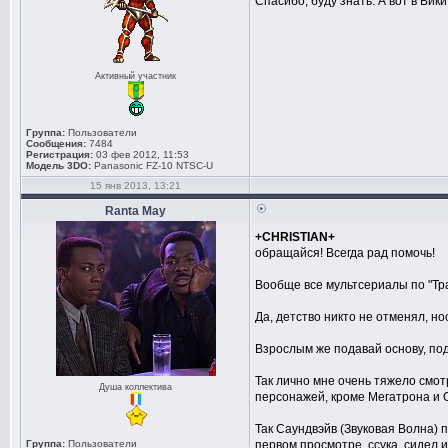
Спасибо, буду знать. А вот в Вики
Активный участник
Группа:
Пользователи
Сообщения:
7484
Регистрация:
03 фев 2012, 11:53
Модель 3DO:
Panasonic FZ-10 NTSC-U
15 янв 2013, 13:21
Ranta May
+CHRISTIAN+
обращайся! Всегда рад помочь!
Вообще все мультсериалы по "Тра
Да, детство никто не отменял, но
Взрослым же подавай основу, пода
Так лично мне очень тяжело смот
Душа коллектива
персонажей, кроме Мегатрона и Оп
Так Саундвэйв (Звуковая Волна) п
Группа:
Пользователи
первом просмотре, ссука, сидел 