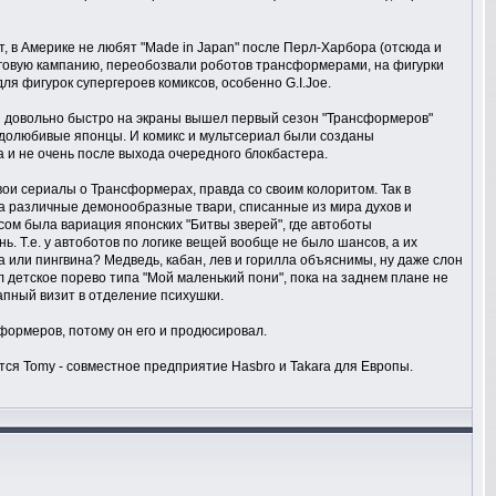
т, в Америке не любят "Made in Japan" после Перл-Харбора (отсюда и
нговую кампанию, переобозвали роботов трансформерами, на фигурки
я фигурок супергероев комиксов, особенно G.I.Joe.
И довольно быстро на экраны вышел первый сезон "Трансформеров"
рудолюбивые японцы. И комикс и мультсериал были созданы
 и не очень после выхода очередного блокбастера.
ои сериалы о Трансформерах, правда со своим колоритом. Так в
 а различные демонообразные твари, списанные из мира духов и
м была вариация японских "Битвы зверей", где автоботы
. Т.е. у автоботов по логике вещей вообще не было шансов, а их
 или пингвина? Медведь, кабан, лев и горилла объяснимы, ну даже слон
 детское порево типа "Мой маленький пони", пока на заднем плане не
апный визит в отделение психушки.
формеров, потому он его и продюсировал.
тся Tomy - совместное предприятие Hasbro и Takara для Европы.