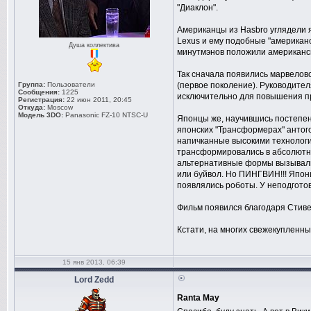
"Диаклон".
Американцы из Hasbro углядели я
Lexus и ему подобные "американ
Душа коллектива
минутмэнов положили американски
Так сначала появились марвелов
Группа:
Пользователи
(первое поколение). Руководител
Сообщения:
1225
исключительно для повышения про
Регистрация:
22 июн 2011, 20:45
Откуда:
Moscow
Модель 3DO:
Panasonic FZ-10 NTSC-U
Японцы же, научившись постепенн
японских "Трансформерах" антог
напичканные высокими технологи
трансформировались в абсолютно 
альтернативные формы вызывали 
или буйвол. Но ПИНГВИН!!! Япон
появлялись роботы. У неподготов
Фильм появился благодаря Стиве
Кстати, на многих свежекупленны
15 янв 2013, 06:39
Lord Zedd
Ranta May