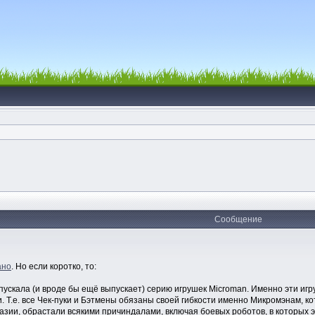
Сообщение
ано
. Но если коротко, то:
пускала (и вроде бы ещё выпускает) серию игрушек Microman. Именно эти иг
 Т.е. все Чек-пуки и Бэтмены обязаны своей гибкости именно Микромэнам, ко
зии, обрастали всякими причиндалами, включая боевых роботов, в которых э