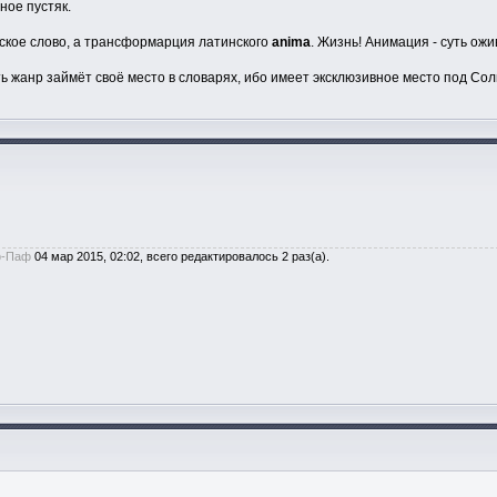
ное пустяк.
онское слово, а трансформарция латинского
anima
. Жизнь! Анимация - суть ож
ять жанр займёт своё место в словарях, ибо имеет эксклюзивное место под Со
-Паф
04 мар 2015, 02:02, всего редактировалось 2 раз(а).