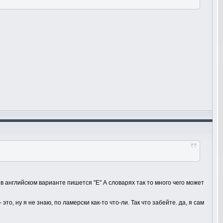
и в английском варианте пишется "Е" А словарях так то много чего может
- это, ну я не знаю, по ламерски как-то что-ли. Так что забейте. да, я сам