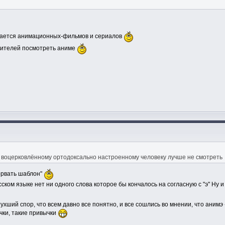
учается анимационных-фильмов и сериалов
бителей посмотреть аниме
 воцерковлённому ортодоксально настроенному человеку лучше не смотреть
орвать шаблон"
усском языке нет ни одного слова которое бы кончалось на согласную с "э" Ну 
ухший спор, что всем давно все понятно, и все сошлись во мнении, что аним
э
чки, такие привычки