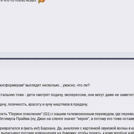
 я что-то плохо искал.
нсформерам" выглядят несколько... ужасно, что ли?
стальгию тоже - дети смотрят подачу, эксперессию, они могут даже не заметит
чу, логичность, красоту и кучу ништяков в придачу.
реть "Первое поколение" (G1) с нашим телевизионным переводом, где перево
тимуса Прайма (ну, Джаз на сленге значит "херня", а потому его тоже остави
ревратился в (мать их!) Бархана. Да, аналогия с картинкой звуковой волны в 
и выписывал русские извращения на бумажку, чтобы понять, к кому вообще и