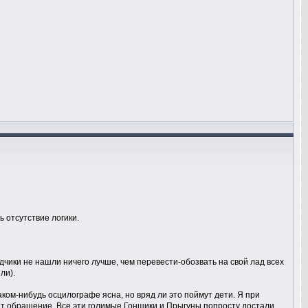
ь отсутствие логики.
дчики не нашли ничего лучше, чем перевести-обозвать на свой лад всех
ли).
каком-нибудь осцилографе ясна, но вряд ли это поймут дети. Я при
дёт обращение. Все эти голимые Гонщики и Прыгуны попросту достали.