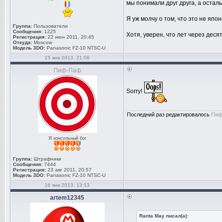
мы понимали друг друга, а осталь
Я уж молчу о том, что это не яп
Группа:
Пользователи
Сообщения:
1225
Хотя, уверен, что лет через дес
Регистрация:
22 июн 2011, 20:45
Откуда:
Moscow
Модель 3DO:
Panasonic FZ-10 NTSC-U
15 янв 2013, 21:06
Пиф-Паф
Sorry!
Последний раз редактировалось
Пиф
Я консольный бог
Группа:
Штрафники
Сообщения:
7444
Регистрация:
23 авг 2011, 20:57
Модель 3DO:
Panasonic FZ-10 NTSC-U
16 янв 2013, 13:13
artem12345
Ranta May писал(а):