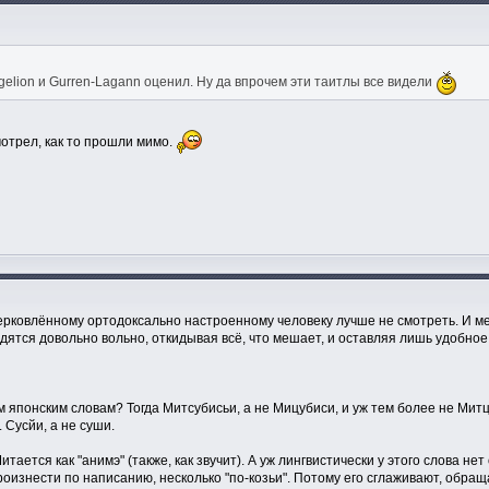
elion и Gurren-Lagann оценил. Ну да впрочем эти таитлы все видели
мотрел, как то прошли мимо.
ерковлённому ортодоксально настроенному человеку лучше не смотреть. И ме
дятся довольно вольно, откидывая всё, что мешает, и оставляя лишь удобное
ем японским словам? Тогда Митсубисьи, а не Мицубиси, и уж тем более не Митц
. Сусйи, а не суши.
Читается как "анимэ" (также, как звучит). А уж лингвистически у этого слова н
роизнести по написанию, несколько "по-козьи". Потому его сглаживают, обраща