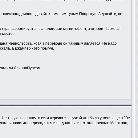
учит слишком длинно - давайте заменим тупым Попрыгун. А давайте, не
 (трансформируется в аналоговый магнитофон), а второй - Шоковая
а месте.
Ивана Чернолесова, хотя в переводе он таковым является. Не надо
кала, а Джампер - это прыгун.
псом или ДлинноПупсом.
 Не так давно нашел в сети версию с озвучкой что была у меня еще в 90е
лам лингвистики переводятся и не должны, и в этом переводе Мегатрон,