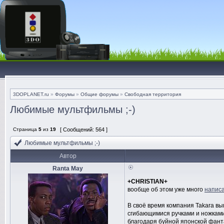
3DOPLANET.ru
»
Форумы
»
Общие форумы
»
Свободная территория
Любимые мультфильмы ;-)
Страница
5
из
19
[ Сообщений: 564 ]
Любимые мультфильмы ;-)
Автор
Ranta May
+CHRISTIAN+
вообще об этом уже много
напис
В своё время компания Takara вы
сгибающимися ручками и ножками.
благодаря буйной японской фанта