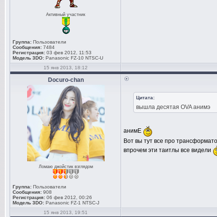
Активный участник
Группа:
Пользователи
Сообщения:
7484
Регистрация:
03 фев 2012, 11:53
Модель 3DO:
Panasonic FZ-10 NTSC-U
15 янв 2013, 18:12
Docuro-chan
Цитата:
вышла десятая OVA анимэ
анимE
Вот вы тут все про трансформато
впрочем эти таитлы все видели
Ломаю джойстик взглядом
Группа:
Пользователи
Сообщения:
908
Регистрация:
06 фев 2012, 00:26
Модель 3DO:
Panasonic FZ-1 NTSC-J
15 янв 2013, 19:51