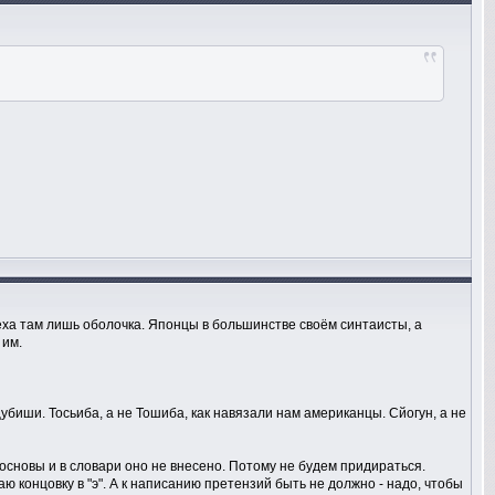
ха там лишь оболочка. Японцы в большинстве своём синтаисты, а
 им.
убиши. Тосьиба, а не Тошиба, как навязали нам американцы. Сйогун, а не
ет основы и в словари оно не внесено. Потому не будем придираться.
ю концовку в "э". А к написанию претензий быть не должно - надо, чтобы