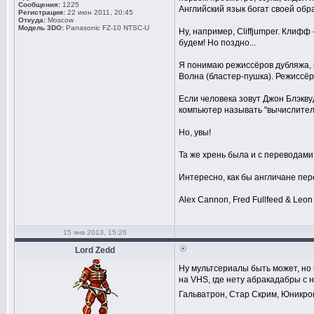
Сообщения:
1225
Английский язык богат своей об
Регистрация:
22 июн 2011, 20:45
Откуда:
Moscow
Модель 3DO:
Panasonic FZ-10 NTSC-U
Ну, например, Cliffjumper. Клифф
будем! Но поздно...
Я понимаю режиссёров дубляжа, 
Волна (бластер-пушка). Режиссё
Если человека зовут Джон Блэкву
компьютер называть "вычислителе
Но, увы!
Та же хрень была и с переводам
Интересно, как бы англичане пер
Alex Cannon, Fred Fullfeed & Leon
15 янв 2013, 15:26
Lord Zedd
Ну мультсериалы быть может, н
на VHS, где нету абракадабры с 
Гальватрон, Стар Скрим, Юникрон