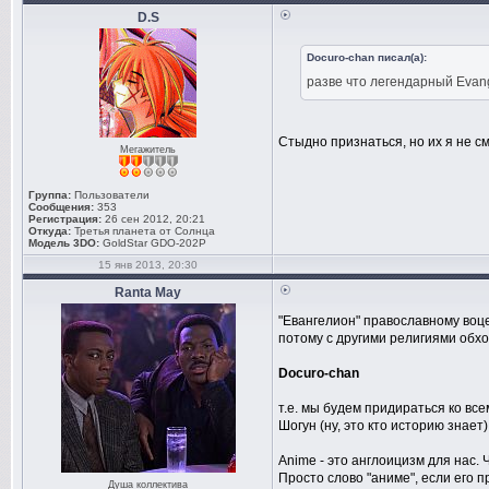
D.S
Docuro-chan писал(а):
разве что легендарный Evang
Стыдно признаться, но их я не с
Мегажитель
Группа:
Пользователи
Сообщения:
353
Регистрация:
26 сен 2012, 20:21
Откуда:
Третья планета от Солнца
Модель 3DO:
GoldStar GDO-202P
15 янв 2013, 20:30
Ranta May
"Евангелион" православному воц
потому с другими религиями обхо
Docuro-chan
т.е. мы будем придираться ко вс
Шогун (ну, это кто историю знает)
Anime - это англоицизм для нас. 
Просто слово "аниме", если его п
Душа коллектива