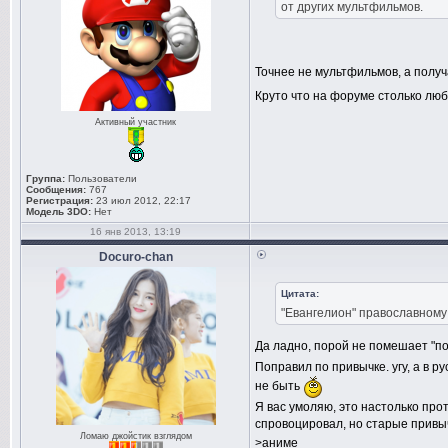
от других мультфильмов.
Точнее не мультфильмов, а пол
Круто что на форуме столько лю
Активный участник
Группа:
Пользователи
Сообщения:
767
Регистрация:
23 июл 2012, 22:17
Модель 3DO:
Нет
16 янв 2013, 13:19
Docuro-chan
Цитата:
"Евангелион" православному
Да ладно, порой не помешает "п
Поправил по привычке. угу, а в р
не быть
Я вас умоляю, это настолько прот
спровоцировал, но старые привы
Ломаю джойстик взглядом
>аниме