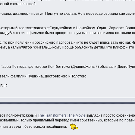
разной составляющей.
 - скала, джампер - прыгун. Прыгун по скалам. Но в переводе сериала сие зв
которым было тяжеловато с Саундвэйвом и Шоквэйвом. Один - Звуковая Волна
рам дубляжа кинофильмов было проще - они умные, они все имена оставили н
д, то при получении российского паспорта никто не будет вписывать его как 
м", а калькулятор "считальщиком". Проще объяснить детям, что Клифф - это с
и Гарри Поттера, где того же Лонгботтома (ДлинноЖопый) обзывали ДолгоПу
евели фамилии Пушкина, Достоевского и Толстого.
 Fat?
о вот полнометражный
The Transformers: The Movie
выглядит просто охреннено.
названиями. Только правильный перевод имен собственных, которые по прави
 так и звучат, безо всякой похабщины.