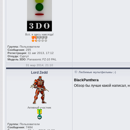
Всё, я здесь навсегда!
Группа:
Пользователи
Сообщения:
295
Регистрация:
11 авг 2013, 17:12
Откуда:
Сургут
Модель 3DO:
Panasonic FZ-10 PAL
31 мар 2014, 21:10
Lord Zedd
Любимые мультфильмы ;-)
BlackPanthera
Обзор бы лучше какой написал, 
Активный участник
Группа:
Пользователи
Сообщения:
7484