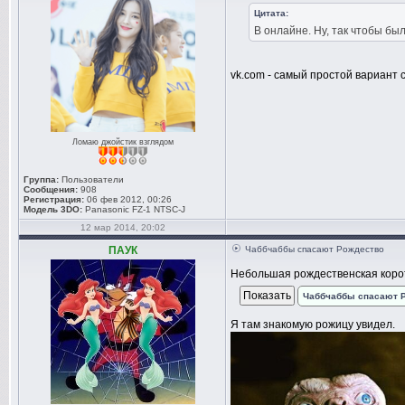
Цитата:
В онлайне. Ну, так чтобы бы
vk.com - самый простой вариант
Ломаю джойстик взглядом
Группа:
Пользователи
Сообщения:
908
Регистрация:
06 фев 2012, 00:26
Модель 3DO:
Panasonic FZ-1 NTSC-J
12 мар 2014, 20:02
ПАУК
Чаббчаббы спасают Рождество
Небольшая рождественская коро
Чаббчаббы спасают 
Я там знакомую рожицу увидел.