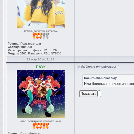
Ломаю джойстик взглядом
Группа:
Пользователи
Сообщения:
908
Регистрация:
06 фев 2012, 00:26
Модель 3DO:
Panasonic FZ-1 NTSC-J
12 мар 2014, 11:28
ПАУК
Любимые мультфильмы ;-)
Docuro-chan писал(а):
Или боишься эпилептическог
Ужас, летящий на крыльях ночи!
Группа:
Разработчики