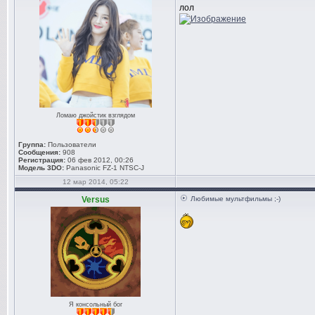
лол
Ломаю джойстик взглядом
Группа:
Пользователи
Сообщения:
908
Регистрация:
06 фев 2012, 00:26
Модель 3DO:
Panasonic FZ-1 NTSC-J
12 мар 2014, 05:22
Versus
Любимые мультфильмы ;-)
Я консольный бог