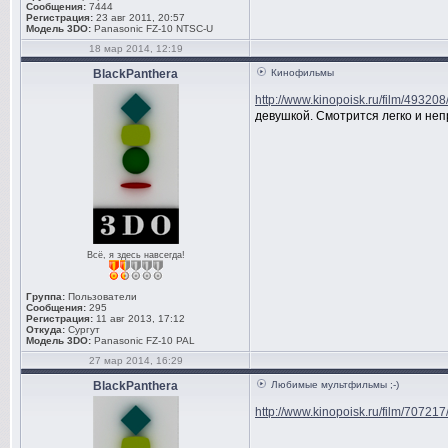
Сообщения:
7444
Регистрация:
23 авг 2011, 20:57
Модель 3DO:
Panasonic FZ-10 NTSC-U
18 мар 2014, 12:19
BlackPanthera
Кинофильмы
http://www.kinopoisk.ru/film/493208
девушкой. Смотрится легко и не
Всё, я здесь навсегда!
Группа:
Пользователи
Сообщения:
295
Регистрация:
11 авг 2013, 17:12
Откуда:
Сургут
Модель 3DO:
Panasonic FZ-10 PAL
27 мар 2014, 16:29
BlackPanthera
Любимые мультфильмы ;-)
http://www.kinopoisk.ru/film/707217