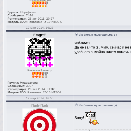
Я консольный бог
Группа:
Штрафники
Сообщения:
7444
Регистрация:
23 авг 2011, 20:57
Модель 3DO:
Panasonic FZ-10 NTSC-U
12 мар 2014, 16:25
EmgrtE
Любимые мультфильмы ;-)
unknown
Да не за что :) . Ммм, сейчас и н
удобного онлайна ничем помочь не
Консольный монстр
Группа:
Модераторы
Сообщения:
3207
Регистрация:
28 янв 2014, 01:32
Модель 3DO:
Panasonic FZ-10 NTSC-U
12 мар 2014, 16:53
Пиф-Паф
Любимые мультфильмы ;-)
Sorry!