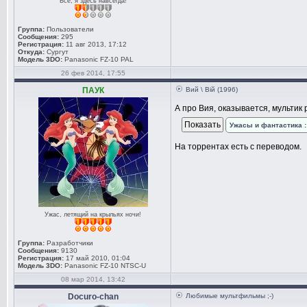
Всё, я здесь навсегда!
Группа:
Пользователи
Сообщения:
295
Регистрация:
11 авг 2013, 17:12
Откуда:
Сургут
Модель 3DO:
Panasonic FZ-10 PAL
26 фев 2014, 17:55
ПАУК
Вий \ Вій (1996)
А про Вия, оказывается, мультик 
Ужасы и фантастика : 
На торрентах есть с переводом.
Ужас, летящий на крыльях ночи!
Группа:
Разработчики
Сообщения:
9130
Регистрация:
17 май 2010, 01:04
Модель 3DO:
Panasonic FZ-10 NTSC-U
08 мар 2014, 13:42
Docuro-chan
Любимые мультфильмы ;-)