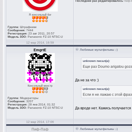
Последний раз редактировалось
Пиф-
Я консольный бог
Группа:
Штрафники
Сообщения:
7444
Регистрация:
23 авг 2011, 20:57
Модель 3DO:
Panasonic FZ-10 NTSC-U
12 мар 2014, 16:59
EmgrtE
Любимые мультфильмы ;-)
unknown писал(а):
Еще раз Doumo arigatou goza
Да не за что :)
Консольный монстр
unknown писал(а):
Если я не лажаю с этой фра
Группа:
Модераторы
Сообщения:
3207
Регистрация:
28 янв 2014, 01:32
Модель 3DO:
Panasonic FZ-10 NTSC-U
Да вроде нет. Кажись получается чт
12 мар 2014, 17:06
Пиф-Паф
Любимые мультфильмы ;-)