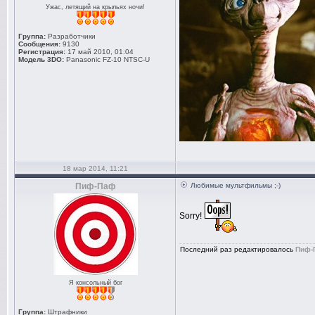
Ужас, летящий на крыльях ночи!
Группа:
Разработчики
Сообщения:
9130
Регистрация:
17 май 2010, 01:04
Модель 3DO:
Panasonic FZ-10 NTSC-U
18 мар 2014, 11:21
Пиф-Паф
Любимые мультфильмы ;-)
Sorry!
Последний раз редактировалось
Пиф-
Я консольный бог
Группа:
Штрафники