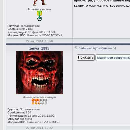
просмотра, упоротое издание пер
какие-то комиксы и откровенно к
Активный участник
Группа:
Пользователи
Сообщения:
7484
Регистрация:
03 фев 2012, 11:53
Модель 3DO:
Panasonic FZ-10 NTSC-U
27 апр 2014, 18:50
zenya_1985
Любимые мультфильмы ;-)
Может мои сверстники
Ломаю джойстик взглядом
Группа:
Пользователи
Сообщения:
854
Регистрация:
13 апр 2014, 12:02
Откуда:
воронеж
Модель 3DO:
Panasonic FZ-1 NTSC-J
27 апр 2014, 19:22