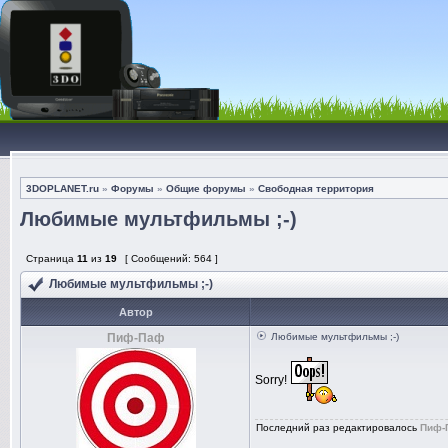
3DOPLANET.ru
»
Форумы
»
Общие форумы
»
Свободная территория
Любимые мультфильмы ;-)
Страница
11
из
19
[ Сообщений: 564 ]
Любимые мультфильмы ;-)
Автор
Пиф-Паф
Любимые мультфильмы ;-)
Sorry!
Последний раз редактировалось
Пиф-