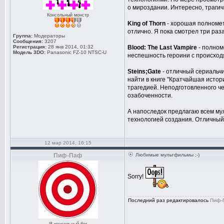
о мироздании. Интересно, трагич
Консольный монстр
King of Thorn
- хорошая полнометр
отлично. Я пока смотрел три ра
Группа:
Модераторы
Сообщения:
3207
Регистрация:
28 янв 2014, 01:32
Blood: The Last Vampire
- полном
Модель 3DO:
Panasonic FZ-10 NTSC-U
неспешность героини с происходя
Steins;Gate
- отличный сериальчи
найти в книге "Кратчайшая исто
трагедией. Неподготовленного че
озабоченности.
А напоследок предлагаю всем м
технологией создания. Отличный 
12 мар 2014, 16:15
Пиф-Паф
Любимые мультфильмы ;-)
Sorry!
Последний раз редактировалось
Пиф-