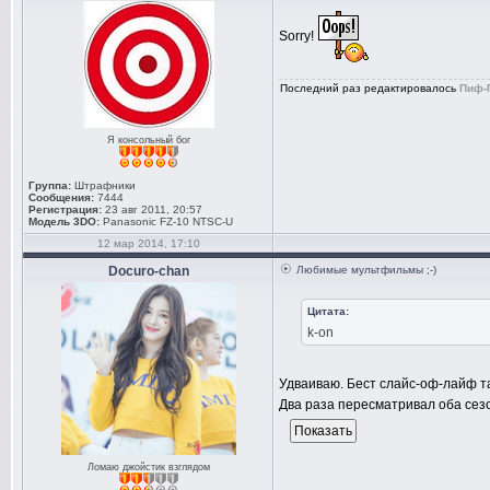
Sorry!
Последний раз редактировалось
Пиф-
Я консольный бог
Группа:
Штрафники
Сообщения:
7444
Регистрация:
23 авг 2011, 20:57
Модель 3DO:
Panasonic FZ-10 NTSC-U
12 мар 2014, 17:10
Docuro-chan
Любимые мультфильмы ;-)
Цитата:
k-on
Удваиваю. Бест cлайс-оф-лайф та
Два раза пересматривал оба сезо
Ломаю джойстик взглядом