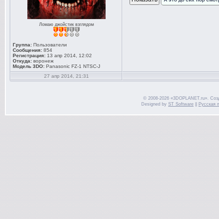
Ломаю джойстик взглядом
Группа:
Пользователи
Сообщения:
854
Регистрация:
13 апр 2014, 12:02
Откуда:
воронеж
Модель 3DO:
Panasonic FZ-1 NTSC-J
27 апр 2014, 21:31
© 2008-2026 «3DOPLANET.ru». Соз
Designed by
ST Software
||
Русская 