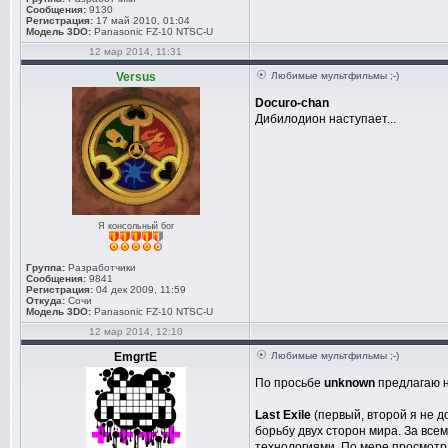
Сообщения:
9130
Регистрация:
17 май 2010, 01:04
Модель 3DO:
Panasonic FZ-10 NTSC-U
12 мар 2014, 11:31
Versus
Любимые мультфильмы ;-)
Docuro-chan
Дибилодион наступает...
Я консольный бог
Группа:
Разработчики
Сообщения:
9841
Регистрация:
04 дек 2009, 11:59
Откуда:
Сочи
Модель 3DO:
Panasonic FZ-10 NTSC-U
12 мар 2014, 12:10
EmgrtE
Любимые мультфильмы ;-)
По просьбе
unknown
предлагаю н
Last Exile
(первый, второй я не д
борьбу двух сторон мира. За все
технологиями. По мере просмотра