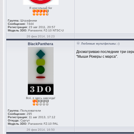
Я консольный бог
Группа:
Штрафники
Сообщения:
7444
Регистрация:
23 авг 2011, 20:57
Модель 3DO:
Panasonic FZ-10 NTSC-U
26 фев 2014, 16:23
BlackPanthera
Любимые мультфильмы ;-)
Досматриваю последние три серии
"Мыши Рокеры с марса".
Всё, я здесь навсегда!
Группа:
Пользователи
Сообщения:
295
Регистрация:
11 авг 2013, 17:12
Откуда:
Сургут
Модель 3DO:
Panasonic FZ-10 PAL
26 фев 2014, 16:50