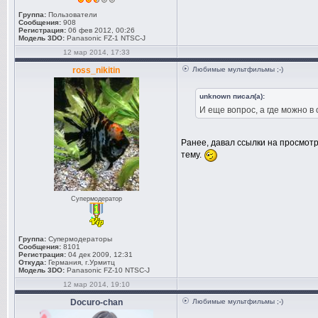
Группа:
Пользователи
Сообщения:
908
Регистрация:
06 фев 2012, 00:26
Модель 3DO:
Panasonic FZ-1 NTSC-J
12 мар 2014, 17:33
ross_nikitin
Любимые мультфильмы ;-)
unknown писал(а):
И еще вопрос, а где можно в
Ранее, давал ссылки на просмотр
тему.
Супермодератор
Группа:
Супермодераторы
Сообщения:
8101
Регистрация:
04 дек 2009, 12:31
Откуда:
Германия, г.Урмитц
Модель 3DO:
Panasonic FZ-10 NTSC-J
12 мар 2014, 19:10
Docuro-chan
Любимые мультфильмы ;-)