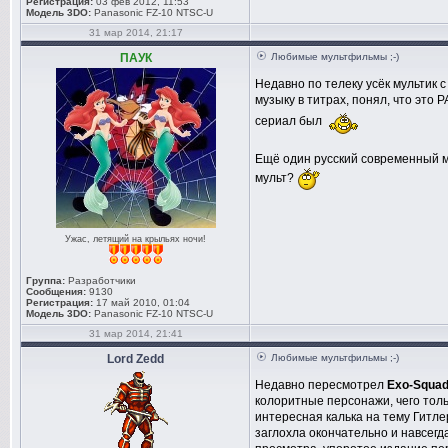
Регистрация:
03 фев 2012, 11:53
Модель 3DO:
Panasonic FZ-10 NTSC-U
31 мар 2014, 21:17
ПАУК
Любимые мультфильмы ;-)
Недавно по телеку усёк мультик 
музыку в титрах, понял, что это
сериал был
Ещё один русский современный му
мульт?
Ужас, летящий на крыльях ночи!
Группа:
Разработчики
Сообщения:
9130
Регистрация:
17 май 2010, 01:04
Модель 3DO:
Panasonic FZ-10 NTSC-U
31 мар 2014, 21:41
Lord Zedd
Любимые мультфильмы ;-)
Недавно пересмотрел
Exo-Squa
колоритные персонажи, чего толь
интересная калька на тему Гитле
заглохла окончательно и навсегд