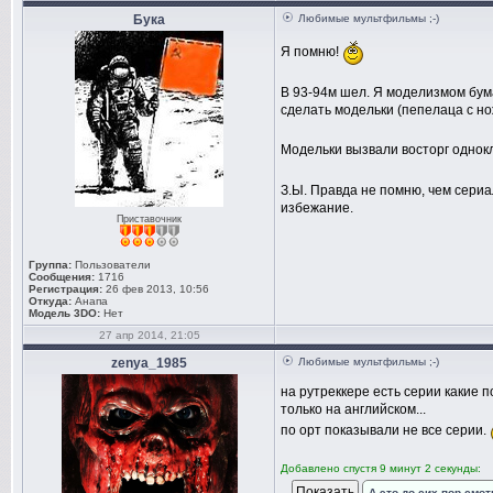
Бука
Любимые мультфильмы ;-)
Я помню!
В 93-94м шел. Я моделизмом бума
сделать модельки (пепелаца с но
Модельки вызвали восторг однокл
З.Ы. Правда не помню, чем сериал
избежание.
Приставочник
Группа:
Пользователи
Сообщения:
1716
Регистрация:
26 фев 2013, 10:56
Откуда:
Анапа
Модель 3DO:
Нет
27 апр 2014, 21:05
zenya_1985
Любимые мультфильмы ;-)
на рутреккере есть серии какие п
только на английском...
по орт показывали не все серии.
Добавлено спустя 9 минут 2 секунды:
А это до сих пор смо