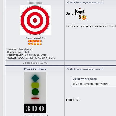
Пиф-Паф
Любимые мультфильмы ;-)
Sorry!
Последний раз редактировалось
Пиф-
Я консольный бог
Группа:
Штрафники
Сообщения:
7444
Регистрация:
23 авг 2011, 20:57
Модель 3DO:
Panasonic FZ-10 NTSC-U
26 фев 2014, 17:00
BlackPanthera
Любимые мультфильмы ;-)
unknown писал(а):
Я их не рутрекере брал.
Поищем.