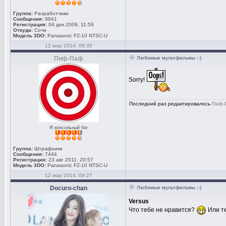
Группа:
Разработчики
Сообщения:
9841
Регистрация:
04 дек 2009, 11:59
Откуда:
Сочи
Модель 3DO:
Panasonic FZ-10 NTSC-U
12 мар 2014, 08:35
Пиф-Паф
Любимые мультфильмы ;-)
Sorry!
Последний раз редактировалось
Пиф-
Я консольный бог
Группа:
Штрафники
Сообщения:
7444
Регистрация:
23 авг 2011, 20:57
Модель 3DO:
Panasonic FZ-10 NTSC-U
12 мар 2014, 09:27
Docuro-chan
Любимые мультфильмы ;-)
Versus
Что тебе не нравится?
Или те