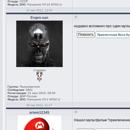
Откуда:
СССР
Модель 3DO:
Panasonic FZ-10 NTSC-U
27 авг 2012, 13:37
Evgen-san
недавно вспомнил про один муль
Приключения Васи Ку
Старожил
Группа:
Пользователи
Сообщения:
5841
Регистрация:
21 июн 2010, 06:50
Откуда:
ДНР Россия
Модель 3DO:
Panasonic FZ-1 NTSC-U
30 авг 2012, 11:17
artem12345
Нашел мультфильм "приключение 