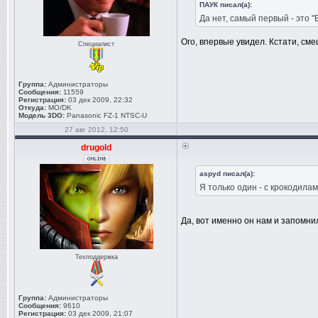
ПАУК писал(а):
Да нет, самый первый - это "
Ого, впервые увидел. Кстати, см
Специалист
Группа:
Администраторы
Сообщения:
11559
Регистрация:
03 дек 2009, 22:32
Откуда:
MO/DK
Модель 3DO:
Panasonic FZ-1 NTSC-U
27 авг 2012, 12:50
drugold
aspyd писал(а):
Я только один - с крокодилам
Да, вот именно он нам и запомни
Техподдержка
Группа:
Администраторы
Сообщения:
9610
Регистрация:
03 дек 2009, 21:07