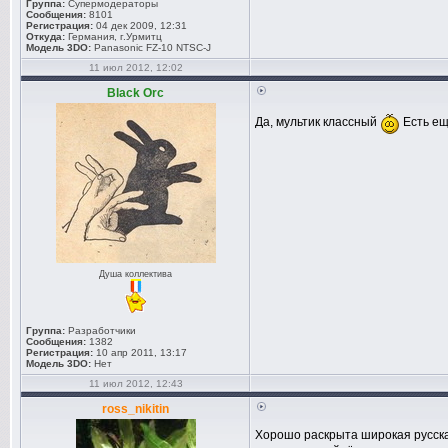
Группа:
Супермодераторы
Сообщения:
8101
Регистрация:
04 дек 2009, 12:31
Откуда:
Германия, г.Урмитц
Модель 3DO:
Panasonic FZ-10 NTSC-J
11 июл 2012, 12:02
Black Orc
Да, мультик классный
Есть ещ
Душа коллектива
Группа:
Разработчики
Сообщения:
1382
Регистрация:
10 апр 2011, 13:17
Модель 3DO:
Нет
11 июл 2012, 12:43
ross_nikitin
Хорошо раскрыта широкая русска