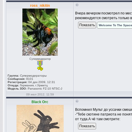
ross_nikitin
Вчера вечером посмотрел по мест
рекомендуется смотреть только в
Welcome To The Spac
Супермодератор
Группа:
Супермодераторы
Сообщения:
8101
Регистрация:
04 дек 2009, 12:31
Откуда:
Германия, г.Урмитц
Модель 3DO:
Panasonic FZ-10 NTSC-J
09 июл 2012, 11:59
Black Orc
Вспомнил Мульт до уссачки смеш
-"Тебе скотине патриота не понять
от туда.А чё там смотрите: