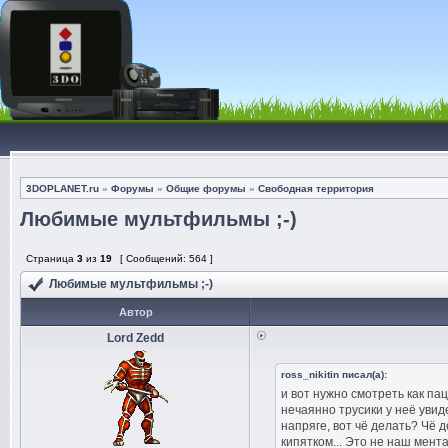
3DOPLANET.ru
»
Форумы
»
Общие форумы
»
Свободная территория
Любимые мультфильмы ;-)
Страница
3
из
19
[ Сообщений: 564 ]
Любимые мультфильмы ;-)
Автор
Lord Zedd
ross_nikitin писал(а):
и вот нужно смотреть как па
нечаянно трусики у неё увид
напряге, вот чё делать? Чё 
кипятком... Это не наш мент