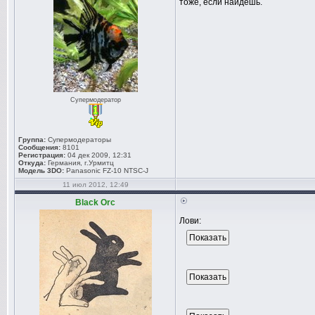
тоже, если найдёшь.
Супермодератор
Группа:
Супермодераторы
Сообщения:
8101
Регистрация:
04 дек 2009, 12:31
Откуда:
Германия, г.Урмитц
Модель 3DO:
Panasonic FZ-10 NTSC-J
11 июл 2012, 12:49
Black Orc
Лови: