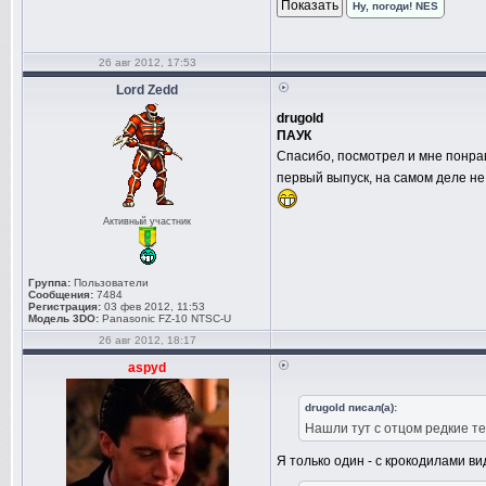
Ну, погоди! NES
26 авг 2012, 17:53
Lord Zedd
drugold
ПАУК
Спасибо, посмотрел и мне понр
первый выпуск, на самом деле не
Активный участник
Группа:
Пользователи
Сообщения:
7484
Регистрация:
03 фев 2012, 11:53
Модель 3DO:
Panasonic FZ-10 NTSC-U
26 авг 2012, 18:17
aspyd
drugold писал(а):
Нашли тут с отцом редкие тел
Я только один - с крокодилами ви