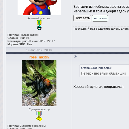
Заставки из любимых в детстве 
Черепашки и том и джери здесь у
заставки
Активный участник
Последний раз редактировалось artem1
Группа:
Пользователи
Сообщения:
767
Регистрация:
23 июл 2012, 22:17
Модель 3DO:
Нет
13 авг 2012, 20:15
ross_nikitin
artem12345 писал(а):
Петер - весёлый обманщик
Хороший мультик, понравился.
Супермодератор
Группа:
Супермодераторы
Сообщения:
8101