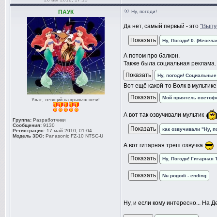
ПАУК
Ну, погоди!
Да нет, самый первый - это
"Выпу
Ну, Погоди! 0. (Весёл
А потом про балкон.
Также была социальная реклама.
Ну, погоди! Социальные
Вот ещё какой-то Волк в мультик
Мой приятель светоф
Ужас, летящий на крыльях ночи!
А вот так озвучивали мультик
Группа:
Разработчики
Сообщения:
9130
как озвучивали "Ну, п
Регистрация:
17 май 2010, 01:04
Модель 3DO:
Panasonic FZ-10 NTSC-U
А вот гитарная треш озвучка
Ну, Погоди! Гитарная T
Nu pogodi - ending
Ну, и если кому интересно... На Д