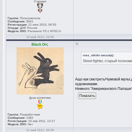
Старожил
Группа:
Пользователи
Сообщения:
5841
Регистрация:
21 июн 2010, 06:50
Откуда:
ДНР Россия
Модель 3DO:
Panasonic FZ-1 NTSC-U
19 май 2012, 23:56
Black Orc
ross_nikitin писал(а):
Street fighter, старый полно
Ащо как смотреть!Чумовой мульт,
художниками.
Немного "Американского Папаши"
Душа коллектива
Группа:
Разработчики
Сообщения:
1382
Регистрация:
10 апр 2011, 13:17
Модель 3DO:
Нет
21 май 2012, 06:59