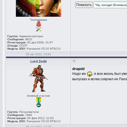
"Ну, погоди! (Телевыпу
Техподдержка
Группа:
Администраторы
Сообщения:
9610
Регистрация:
03 дек 2009, 21:07
Откуда:
СССР
Модель 3DO:
Panasonic FZ-10 NTSC-U
26 авг 2012, 13:01
Lord Zedd
drugold
Надо же
, я всю жизнь был ув
выпусках и волка озвучил не Пап
Активный участник
Группа:
Пользователи
Сообщения:
7484
Регистрация:
03 фев 2012, 11:53
Модель 3DO:
Panasonic FZ-10 NTSC-U
26 авг 2012, 17:15