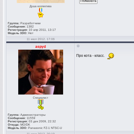
Душа коллектива
Группа:
Разработчики
Сообщения:
1382
Регистрация:
10 апр 2011, 13:17
Модель 3DO:
Нет
11 июл 2012, 17:06
aspyd
Про кота - класс.
Специалист
Группа:
Администраторы
Сообщения:
11559
Регистрация:
03 дек 2009, 22:32
Откуда:
MO/DK
Модель 3DO:
Panasonic FZ-1 NTSC-U
11 июл 2012, 20:19