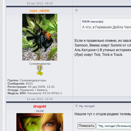
18 авг 2012, 09:20
ross_nikitin
ПАУК писал(а):
А что, в Германии Дейла Ча
Если я правильно помню, их звали 
Samson, Вжика зовут Summi от сло
Аль Катцоне=) В утиных историях
(Луи) зовут Tick, Trick и Track.
Супермодератор
Группа:
Супермодераторы
Сообщения:
8101
Регистрация:
04 дек 2009, 12:31
Откуда:
Германия, г.Урмитц
Модель 3DO:
Panasonic FZ-10 NTSC-J
19 авг 2012, 16:20
drugold
Ну, погоди!
Нашли тут с отцом редкие телевып
"Ну, погоди! (Телевып