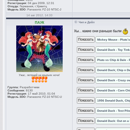
Регистрация:
04 дек 2009, 12:31
Откуда:
Германия, г.Урмитц
Модель 3DO:
Panasonic FZ-10 NTSC-J
14 авг 2012, 14:33
ПАУК
Чип и Дейл
Хы... какие они раньше были
Mickey Mouse - Pluto`s
Donald Duck - Toy Tink
Pluto vs Chip & Dale - 
Donald Duck; Chip n Da
Ужас, летящий на крыльях ночи!
Donald Duck - Crazy o
Группа:
Разработчики
Сообщения:
9130
Donald Duck - Corn Chi
Регистрация:
17 май 2010, 01:04
Модель 3DO:
Panasonic FZ-10 NTSC-U
1956 Donald Duck, Chi
Donald Duck - Test Pil
Donald Duck: Out on a