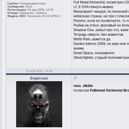
Full Metal Alchemist, посмотрел 2
Группа:
Супермодераторы
Сообщения:
8101
I.C.E.OVA глянуть можно.
Регистрация:
04 дек 2009, 12:31
Манускрипт ниндзя, по японской 
Откуда:
Германия, г.Урмитц
небесная страна, на три с плюсо
Модель 3DO:
Panasonic FZ-10 NTSC-J
Pianino, если не посмотрите, то н
Рыбка на утёсе, красивый но боль
Shadow Ova, забыл про что, каже
Тетрадь смерти, без коментов.
Wolfs Rain, кажется да.
Dantes Inferno 2009, по игре или
аниме.
Dead Space, понравился.
Street fighter, старый полнометр
19 май 2012, 23:42
Evgen-san
ross_nikitin
посмотри
Fullmetal Alchemist Br