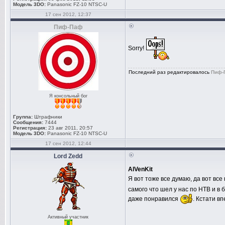
Модель 3DO:
Panasonic FZ-10 NTSC-U
17 сен 2012, 12:37
Пиф-Паф
Sorry!
Последний раз редактировалось
Пиф-
Я консольный бог
Группа:
Штрафники
Сообщения:
7444
Регистрация:
23 авг 2011, 20:57
Модель 3DO:
Panasonic FZ-10 NTSC-U
17 сен 2012, 12:44
Lord Zedd
AlVenKit
Я вот тоже все думаю, да вот все
самого что шел у нас по НТВ и в
даже понравился
. Кстати в
Активный участник