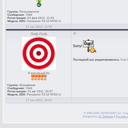
Группа:
Пользователи
Сообщения:
7484
Регистрация:
03 фев 2012, 11:53
Модель 3DO:
Panasonic FZ-10 NTSC-U
17 сен 2012, 12:55
Пиф-Паф
Sorry!
Последний раз редактировалось
Пиф-
Я консольный бог
Группа:
Штрафники
Сообщения:
7444
Регистрация:
23 авг 2011, 20:57
Модель 3DO:
Panasonic FZ-10 NTSC-U
17 сен 2012, 14:02
© 2008-2026 «3DOPLANET.ru». Соз
Designed by
ST Software
||
Русская 