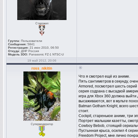
Старожил
Группа:
Пользователи
Сообщения:
5841
Регистрация:
21 июн 2010, 06:50
Откуда:
ДНР Россия
Модель 3DO:
Panasonic FZ-1 NTSC-U
19 май 2012, 20:06
ross_nikitin
Что я смотрел ещё из аниме.
Пять сантиметров в секунду, оче
Armored, посмотрел шесть серий 
серия содрана с высадкой америк
игра для Xbox 360 должна выйти д
высаживаются, вот в мульте похо
Batman Gotham Knight, всего шес
стоит.
Cockpit, старенькое аниме, три 
Портрет малышки казетты, смотре
Супермодератор
Cowboy Bebob, стоящий сериальч
Пустынная крыса, осилил 4 серии
Freedom Project, мне лично понр