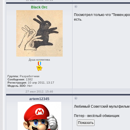
Black Orc
Посмотрел только что "Теккен,кр
есть.
Душа коллектива
Группа:
Разработчики
Сообщения:
1382
Регистрация:
10 апр 2011, 13:17
Модель 3DO:
Нет
27 июл 2012, 15:46
artem12345
Любимый Советский мультфильм .
Петер - весёлый обманщик