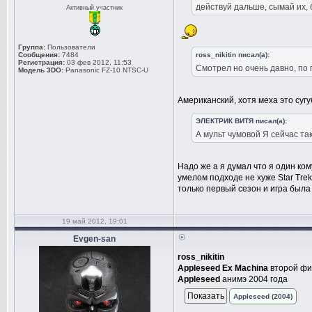
действуй дальше, сымай их, 
Активный участник
Группа:
Пользователи
Сообщения:
7484
ross_nikitin писал(а):
Регистрация:
03 фев 2012, 11:53
Смотрел но очень давно, по 
Модель 3DO:
Panasonic FZ-10 NTSC-U
Американский, хотя меха это суг
ЭЛЕКТРИК ВИТЯ писал(а):
А мульт чумовой Я сейчас та
Надо же а я думал что я один ко
умелом подходе не хуже Star Tre
только первый сезон и игра была
19 май 2012, 19:01
Evgen-san
ross_nikitin
Appleseed Ex Machina
второй фи
Appleseed
анимэ 2004 года
Appleseed (2004)