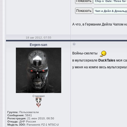
Chip n` Dale: Three for
Чип и Дейл & Дональд
А что, в Германии Дейла Чапом 
18 авг 2012, 07:55
Evgen-san
Войны-скелеты
в мультсериале
DuckTales
моя с
у меня на компе весь мультсериа
Старожил
Группа:
Пользователи
Сообщения:
5841
Регистрация:
21 июн 2010, 06:50
Откуда:
ДНР Россия
Модель 3DO:
Panasonic FZ-1 NTSC-U