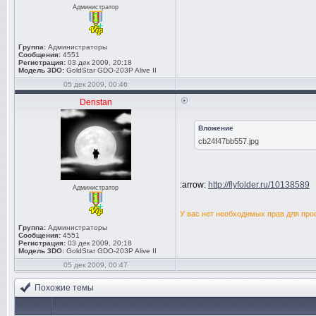
Администратор
Группа:
Администраторы
Сообщения:
4551
Регистрация:
03 дек 2009, 20:18
Модель 3DO:
GoldStar GDO-203P Alive II
05 дек 2009, 00:46
Denstan
Вложение
cb24f47bb557.jpg
:arrow:
http://flyfolder.ru/10138589
Администратор
У вас нет необходимых прав для про
Группа:
Администраторы
Сообщения:
4551
Регистрация:
03 дек 2009, 20:18
Модель 3DO:
GoldStar GDO-203P Alive II
05 дек 2009, 00:47
Похожие темы