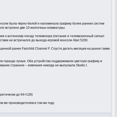
консоли была чёрно-белой и напоминала графику более ранних систем
было встроено две 10-кнопочных клавиатуры.
ия к антенному гнезду телевизора (питание и телевизионный сигнал
твии не встречался до выхода игровой консоли Atari 5200.
енной ранее Fairchild Channel F. Спустя десять месяцев на рынок также
вали гораздо лучше. Оба устройства поддерживали цветную графику и
ание странное – компания никогда не выпускала Studio I.
ретически до 64×128)
м же производителем в том же году.