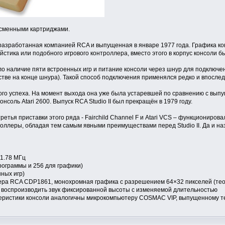
о сменными картриджами.
ь, разработанная компанией RCA и выпущенная в январе 1977 года. Графика 
йстика или подобного игрового контроллера, вместо этого в корпус консоли 
о наличие пяти встроенных игр и питание консоли через шнур для подключен
тве на конце шнура). Такой способ подключения применялся редко и впоследс
го успеха. На момент выхода она уже была устаревшей по сравнению с выпущ
соль Atari 2600. Выпуск RCA Studio II был прекращён в 1979 году.
ретья приставки этого ряда - Fairchild Channel F и Atari VCS – функциониро
леры, обладая тем самым явными преимуществами перед Studio II. Да и назв
 1.78 МГц
рограммы и 256 для графики)
нных игр)
ера RCA CDP1861, монохромная графика с разрешением 64×32 пикселей (тео
т воспроизводить звук фиксированной высоты с изменяемой длительностью
теристики консоли аналогичны микрокомпьютеру COSMAC VIP, выпущенному те