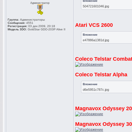
Вложение
Администратор
504721601046.jpg
Группа:
Администраторы
Сообщения:
4551
Atari VCS 2600
Регистрация:
03 дек 2009, 20:18
Модель 3DO:
GoldStar GDO-203P Alive II
Вложение
e47886a1381d.jpg
Coleco Telstar Comba
Coleco Telstar Alpha
Вложение
d6e5951c787c.jpg
Magnavox Odyssey 20
Magnavox Odyssey 30