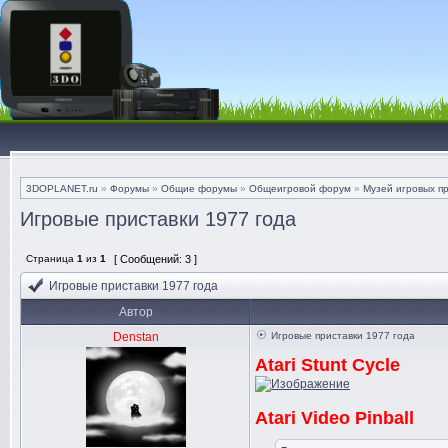
3DOPLANET.ru
»
Форумы
»
Общие форумы
»
Общеигровой форум
»
Музей игровых п
Игровые приставки 1977 года
Страница
1
из
1
[ Сообщений: 3 ]
Игровые приставки 1977 года
Автор
Denstan
Игровые приставки 1977 года
Atari Stunt Cycle
Atari Video Pinball