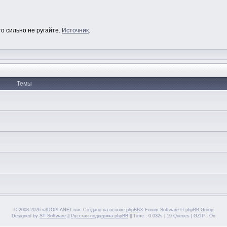
то сильно не ругайте.
Источник
.
Темы
© 2008-2026 «3DOPLANET.ru». Создано на основе
phpBB
® Forum Software © phpBB Group
Designed by
ST Software
||
Русская поддержка phpBB
|| Time : 0.032s | 19 Queries | GZIP : On