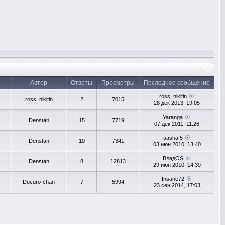
Автор
Ответы
Просмотры
Последнее сообщение
ross_nikitin
ross_nikitin
2
7015
28 дек 2013, 19:05
Yaranga
Denstan
15
7719
07 дек 2011, 11:26
sasha 5
Denstan
10
7341
03 июн 2010, 13:40
ВладOS
Denstan
8
12813
29 июн 2010, 14:39
Insane72
Docuro-chan
7
5994
23 сен 2014, 17:03