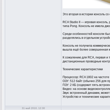
Это вторая в истории консоль с
RCA Studio II — игровая консол
типа Pong. Консоль не имела джо
Среди особенностей консоли был
разделялись в отдельном устройс
Консоль не получила коммерческо
вышла ещё более совершенная кон
К сожалению для RCA, первая и т
дистанционные проводные контрол
Технические характеристики
Процессор: RCA 1802 на частоте
ОЗУ: 512 байт (обычно 256 для п
ПЗУ: 2 КБ (содержит пять встрое
Видео: на основе видеоконтролл
Звук: встроенный динамик, може
Устройство и технические харак
31 май 2010, 12:30