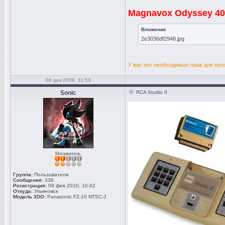
Magnavox Odyssey 40
Вложение
2e3036df2948.jpg
У вас нет необходимых прав для про
06 дек 2009, 11:53
Sonic
RCA Studio II
Мегажитель
Группа:
Пользователи
Сообщения:
336
Регистрация:
08 фев 2010, 10:42
Откуда:
Ульяновск
Модель 3DO:
Panasonic FZ-10 NTSC-J