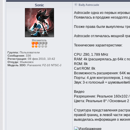
Sonic
Bally Astrocade
Astrocade одна из первых игров
Появилась в продаже незадолго д
Позже права были выкуплены тре
Astrocade отличалась мощной гра
Мегажитель
Технические характеристики:
Группа:
Пользователи
CPU: Z80, 1.789 MHz
Сообщения:
336
Регистрация:
08 фев 2010, 10:42
RAM: 4k (расширялась до 64k с 
Откуда:
Ульяновск
ROM: 8k
Модель 3DO:
Panasonic FZ-10 NTSC-J
Cart ROM: 8k
Возможность расширения: 64K м
Порты: 4 для контроллеров, 1 по
Звук: 3-х голосный + шумовые/ви
Видео
Разрешение: Реальное 160x102 /
Цвета: Реальные 8* / Основные 2
Структура представления растра 
правой границ, в левой части экр
выводилась информация о жизнях,