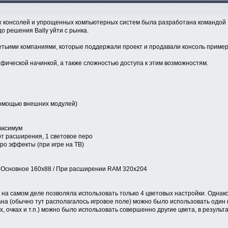
ых консолей и упрощенных компьютерных систем была разработана командой M
о решения Bally уйти с рынка.
тьими компаниями, которые поддержали проект и продавали консоль примерн
фической начинкой, а также сложностью доступа к этим возможностям.
помощью внешних модулей)
аксимум
рт расширения, 1 световое перо
бро эффекты (при игре на ТВ)
 Основное 160x88 / При расширении RAM 320x204
на самом деле позволяла использовать только 4 цветовых настройки. Однако,
ана (обычно тут располагалось игровое поле) можно было использовать один н
 очках и т.п.) можно было использовать совершенно другие цвета, в результа