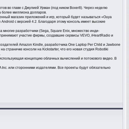
тов во главе с Джулией Урман (под ником Boxer8). Через неделю
ла более миллиона долларов.
енный магазин приложений и игр, который будет называться «Ouya
Android с версией 4.2. Благодаря этому консоль имеет высокие
са многие разработчики (Sega, Square Enix, множество инди-
ya принимают участие фирмы, создавшие сервисы VEVO, iHeartRadio и
оздателей Amazon Kindle, разработчика One Laptop Per Child и Jawbone
 страничке консоли на Kickstarter, что его новая студия Robotiki
.
использующая концепцию облачных вычислений и потокового видео. В
 Inc. или сторонними издателями. Все проекты будут обязательно