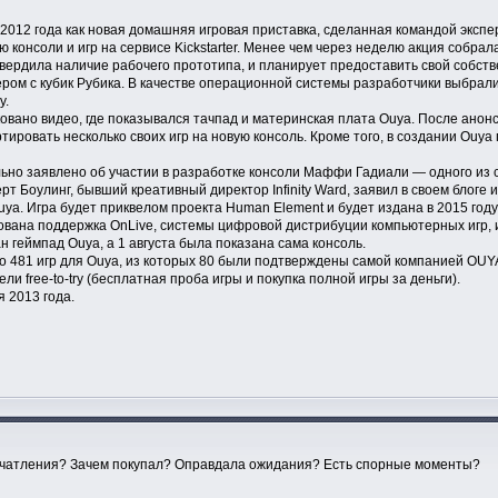
012 года как новая домашняя игровая приставка, сделанная командой экспер
ю консоли и игр на сервисе Kickstarter. Менее чем через неделю акция собра
вердила наличие рабочего прототипа, и планирует предоставить свой собств
ером с кубик Рубика. В качестве операционной системы разработчики выбрали 
у.
иковано видео, где показывался тачпад и материнская плата Ouya. После анон
ортировать несколько своих игр на новую консоль. Кроме того, в создании Ou
ьно заявлено об участии в разработке консоли Маффи Гадиали — одного из с
 Боулинг, бывший креативный директор Infinity Ward, заявил в своем блоге и на
uya. Игра будет приквелом проекта Human Element и будет издана в 2015 году
ована поддержка OnLive, системы цифровой дистрибуции компьютерных игр, 
 геймпад Ouya, а 1 августа была показана сама консоль.
 481 игр для Ouya, из которых 80 были подтверждены самой компанией OUYA
и free-to-try (бесплатная проба игры и покупка полной игры за деньги).
 2013 года.
печатления? Зачем покупал? Оправдала ожидания? Есть спорные моменты?