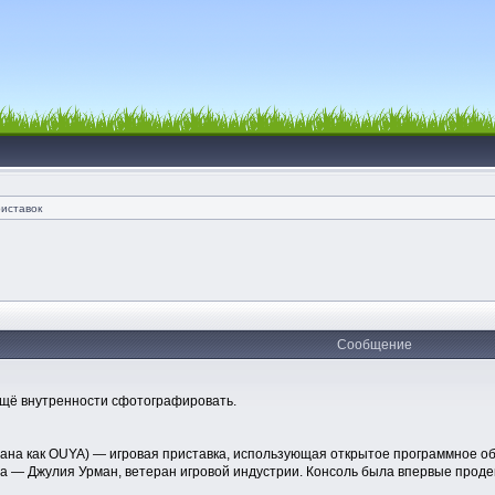
риставок
Сообщение
 ещё внутренности сфотографировать.
рована как OUYA) — игровая приставка, использующая открытое программное о
та — Джулия Урман, ветеран игровой индустрии. Консоль была впервые проде