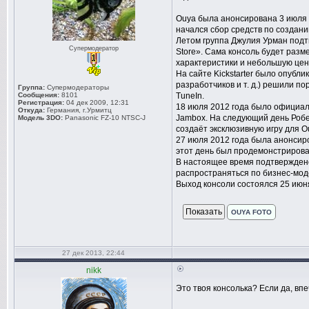
Ouya была анонсирована 3 июля 2
начался сбор средств по создани
Летом группа Джулия Урман подт
Супермодератор
Store». Сама консоль будет разм
характеристики и небольшую цен
На сайте Kickstarter было опубл
разработчиков и т. д.) решили п
Группа:
Супермодераторы
Сообщения:
8101
TuneIn.
Регистрация:
04 дек 2009, 12:31
18 июля 2012 года было официал
Откуда:
Германия, г.Урмитц
Jambox. На следующий день Роберт
Модель 3DO:
Panasonic FZ-10 NTSC-J
создаёт эксклюзивную игру для O
27 июля 2012 года была анонсир
этот день был продемонстрирован
В настоящее время подтверждено
распространяться по бизнес-модел
Выход консоли состоялся 25 июня
OUYA FOTO
27 дек 2013, 22:44
nikk
Это твоя консолька? Если да, в