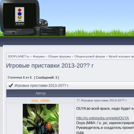
3DOPLANET.ru
»
Форумы
»
Общие форумы
»
Общеигровой форум
»
Музей игровых п
Игровые приставки 2013-20?? г
Страница
1
из
1
[ Сообщений: 3 ]
Игровые приставки 2013-20?? г
Автор
ross_nikitin
Игровые приставки 2013-20?? г
OUYA во всей красе, надо будет
http://ru.wikipedia.org/wiki/OUYA
Ouya (МФА: /ˈuːˌjə/, зарегистри
Руководитель и создатель проек
года.