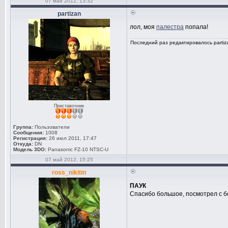
07 май 2012, 13:32
partizan
лол, моя
палестра
попала!
Последний раз редактировалось partiza
Приставочник
Группа:
Пользователи
Сообщения:
1008
Регистрация:
26 июл 2011, 17:47
Откуда:
DN
Модель 3DO:
Panasonic FZ-10 NTSC-U
07 май 2012, 15:25
ross_nikitin
ПАУК
Спасибо большое, посмотрел с б