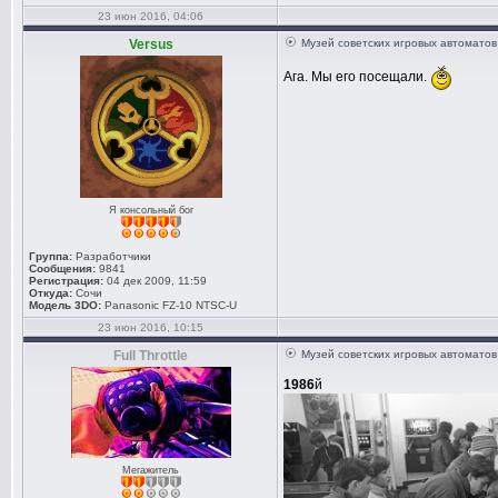
23 июн 2016, 04:06
Versus
Музей советских игровых автоматов
Ага. Мы его посещали.
Я консольный бог
Группа:
Разработчики
Сообщения:
9841
Регистрация:
04 дек 2009, 11:59
Откуда:
Сочи
Модель 3DO:
Panasonic FZ-10 NTSC-U
23 июн 2016, 10:15
Full Throttle
Музей советских игровых автоматов
1986
й
Мегажитель