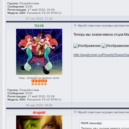
Группа:
Разработчики
Сообщения:
9130
Регистрация:
17 май 2010, 01:04
Модель 3DO:
Panasonic FZ-10 NTSC-U
07 сен 2019, 17:19
ПАУК
Музей советских игровых автоматов
Теперь мы знаем имена отцов М
http://agatcomp.ru/Pravetz/SuperG
Ужас, летящий на крыльях ночи!
Группа:
Разработчики
Сообщения:
9130
Регистрация:
17 май 2010, 01:04
Модель 3DO:
Panasonic FZ-10 NTSC-U
20 апр 2020, 06:09
drugold
Музей советских игровых автоматов
ПАУК писал(а):
Теперь мы знаем имена отц