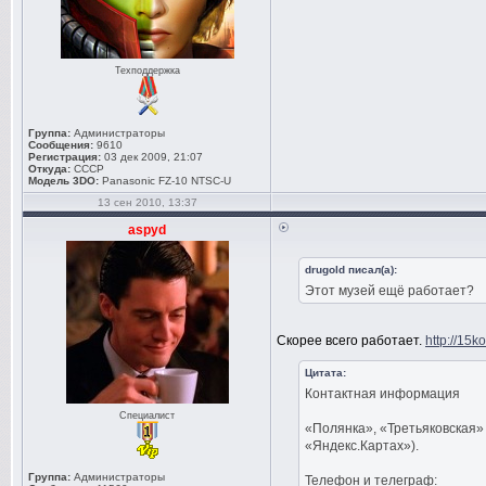
Техподдержка
Группа:
Администраторы
Сообщения:
9610
Регистрация:
03 дек 2009, 21:07
Откуда:
СССР
Модель 3DO:
Panasonic FZ-10 NTSC-U
13 сен 2010, 13:37
aspyd
drugold писал(а):
Этот музей ещё работает?
Скорее всего работает.
http://15ko
Цитата:
Контактная информация
Специалист
«Полянка», «Третьяковская» 
«Яндекс.Картах»).
Группа:
Администраторы
Телефон и телеграф: