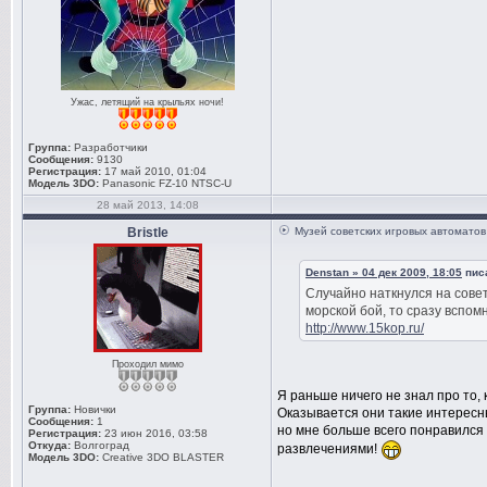
Ужас, летящий на крыльях ночи!
Группа:
Разработчики
Сообщения:
9130
Регистрация:
17 май 2010, 01:04
Модель 3DO:
Panasonic FZ-10 NTSC-U
28 май 2013, 14:08
Bristle
Музей советских игровых автоматов
Denstan » 04 дек 2009, 18:05
писа
Случайно наткнулся на совет
морской бой, то сразу вспом
http://www.15kop.ru/
Проходил мимо
Я раньше ничего не знал про то,
Группа:
Новички
Оказывается они такие интересны
Сообщения:
1
но мне больше всего понравился
Регистрация:
23 июн 2016, 03:58
Откуда:
Волгоград
развлечениями!
Модель 3DO:
Creative 3DO BLASTER