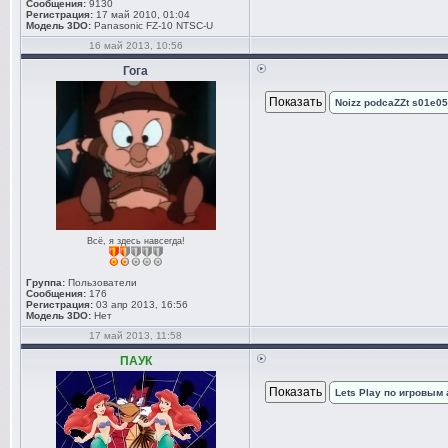
Сообщения:
9130
Регистрация:
17 май 2010, 01:04
Модель 3DO:
Panasonic FZ-10 NTSC-U
16 май 2013, 10:56
Гога
Noizz podcaZZt s01e0
Всё, я здесь навсегда!
Группа:
Пользователи
Сообщения:
176
Регистрация:
03 апр 2013, 16:56
Модель 3DO:
Нет
17 май 2013, 11:58
ПАУК
Lets Play по игровым