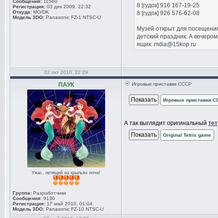
Сообщения:
11560
8 [гудок] 916 167-19-25
Регистрация:
03 дек 2009, 22:32
Откуда:
MO/DK
8 [гудок] 926 576-62-08
Модель 3DO:
Panasonic FZ-1 NTSC-U
Музей открыт для посещения 
детский праздник. А вечеро
ящик:
mdia@15kop.ru
02 окт 2010, 22:29
ПАУК
Игровые приставки СССР
Игровые приставки С
А так выглядит оригинальный
тет
Original Tetris game
Ужас, летящий на крыльях ночи!
Группа:
Разработчики
Сообщения:
9130
Регистрация:
17 май 2010, 01:04
Модель 3DO:
Panasonic FZ-10 NTSC-U