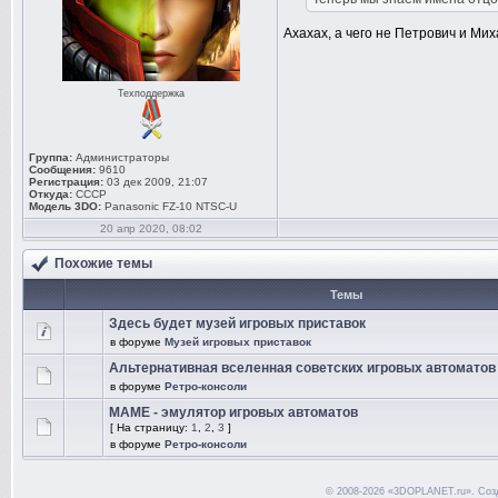
Ахахах, а чего не Петрович и Ми
Техподдержка
Группа:
Администраторы
Сообщения:
9610
Регистрация:
03 дек 2009, 21:07
Откуда:
СССР
Модель 3DO:
Panasonic FZ-10 NTSC-U
20 апр 2020, 08:02
Похожие темы
Темы
Здесь будет музей игровых приставок
в форуме
Музей игровых приставок
Альтернативная вселенная советских игровых автоматов 
в форуме
Ретро-консоли
MAME - эмулятор игровых автоматов
[ На страницу:
1
,
2
,
3
]
в форуме
Ретро-консоли
© 2008-2026 «3DOPLANET.ru». Соз