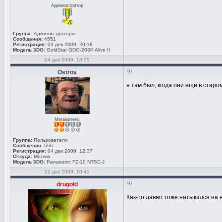
Администратор
Группа:
Администраторы
Сообщения:
4551
Регистрация:
03 дек 2009, 20:18
Модель 3DO:
GoldStar GDO-203P Alive II
04 дек 2009, 18:05
Ostrov
я там был, когда они еще в стар
Мегажитель
Группа:
Пользователи
Сообщения:
556
Регистрация:
04 дек 2009, 12:37
Откуда:
Москва
Модель 3DO:
Panasonic FZ-10 NTSC-J
22 дек 2009, 10:42
drugold
Как-то давно тоже натыкался на 