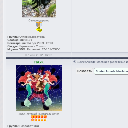
Супермодератор
Группа:
Супермодераторы
Сообщения:
8101
Регистрация:
04 дек 2009, 12:31
Откуда:
Германия, г.Урмитц
Модель 3DO:
Panasonic FZ-10 NTSC-J
07 май 2012, 16:05
ПАУК
Soviet Arcade Machines (Советские 
Soviet Arcade Machin
Ужас, летящий на крыльях ночи!
Группа:
Разработчики