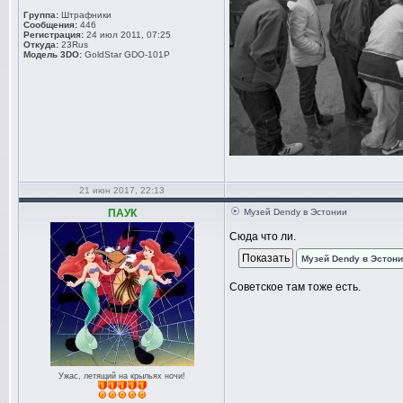
Группа:
Штрафники
Сообщения:
446
Регистрация:
24 июл 2011, 07:25
Откуда:
23Rus
Модель 3DO:
GoldStar GDO-101P
21 июн 2017, 22:13
ПАУК
Музей Dendy в Эстонии
Сюда что ли.
Музей Dendy в Эстон
Советское там тоже есть.
Ужас, летящий на крыльях ночи!