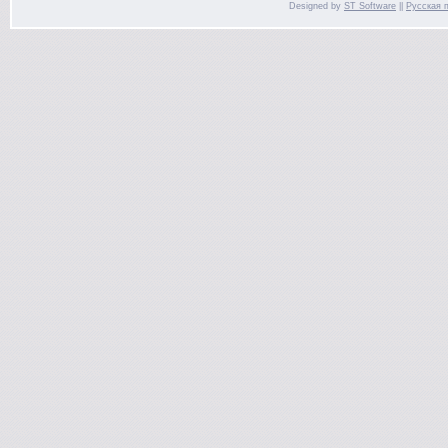
Designed by
ST Software
||
Русская 