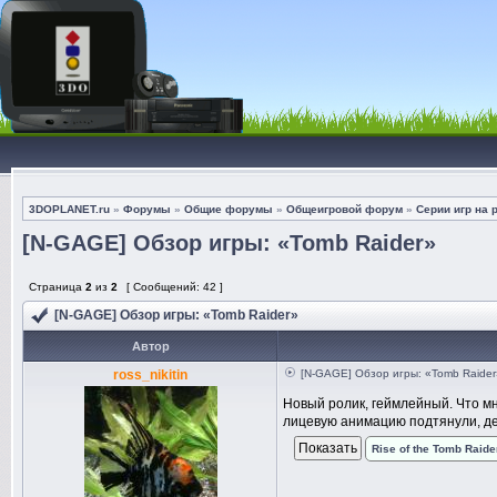
3DOPLANET.ru
»
Форумы
»
Общие форумы
»
Общеигровой форум
»
Серии игр на 
[N-GAGE] Обзор игры: «Tomb Raider»
Страница
2
из
2
[ Сообщений: 42 ]
[N-GAGE] Обзор игры: «Tomb Raider»
Автор
ross_nikitin
[N-GAGE] Обзор игры: «Tomb Raider
Новый ролик, геймлейный. Что мн
лицевую анимацию подтянули, дер
Rise of the Tomb Raid