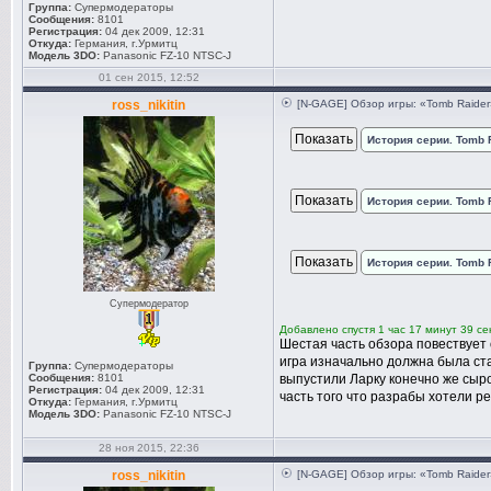
Группа:
Супермодераторы
Сообщения:
8101
Регистрация:
04 дек 2009, 12:31
Откуда:
Германия, г.Урмитц
Модель 3DO:
Panasonic FZ-10 NTSC-J
01 сен 2015, 12:52
ross_nikitin
[N-GAGE] Обзор игры: «Tomb Raider
История серии. Tomb R
История серии. Tomb R
История серии. Tomb R
Супермодератор
Добавлено спустя 1 час 17 минут 39 се
Шестая часть обзора повествует 
игра изначально должна была ст
Группа:
Супермодераторы
Сообщения:
8101
выпустили Ларку конечно же сыр
Регистрация:
04 дек 2009, 12:31
часть того что разрабы хотели р
Откуда:
Германия, г.Урмитц
Модель 3DO:
Panasonic FZ-10 NTSC-J
28 ноя 2015, 22:36
ross_nikitin
[N-GAGE] Обзор игры: «Tomb Raider