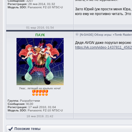
Сообщения:
3207
Регистрация:
28 янв 2014, 01:32
Модель 3DO:
Panasonic FZ-10 NTSC-U
Зато Юрий (уж прости меня Юра, 
кого ему не противно читать. Это
01 мар 2016, 01:54
ПАУК
[N-GAGE] Обзор игры: «Tomb Raider
Дядя
AVGN
даже поругал версию
https://vk.com/video-1437811_456
Ужас, летящий на крыльях ночи!
Группа:
Разработчики
Сообщения:
9130
Регистрация:
17 май 2010, 01:04
Модель 3DO:
Panasonic FZ-10 NTSC-U
18 янв 2019, 21:42
Похожие темы