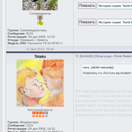
История серии. Tomb R
Супермодератор
История серии. Tomb R
Группа:
Супермодераторы
Сообщения:
8101
Регистрация:
04 дек 2009, 12:31
Откуда:
Германия, г.Урмитц
Модель 3DO:
Panasonic FZ-10 NTSC-J
21 фев 2016, 18:34
Totaku
[N-GAGE] Обзор игры: «Tomb Raider
ross_nikitin писал(а):
Наконец-то Антоха выложил о
Я б советовал смотреть на обзоры
он говорит. Т.к. очень часто его
рассказывает о плюсах, снабжая 
делает всё с точностью до наобо
Вспомнить, хотя бы, его обзор на
Консольный монстр
красивая графика, а про бездарн
Группа:
Модераторы
Сообщения:
2115
Регистрация:
04 дек 2009, 14:22
Модель 3DO:
Panasonic FZ-10 NTSC-U