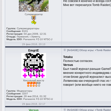
Не совсем я конечно и всегда согл
Мне вот перезапуск Tomb Raider(
Супермодератор
Группа:
Супермодераторы
Сообщения:
8101
Регистрация:
04 дек 2009, 12:31
Откуда:
Германия, г.Урмитц
Модель 3DO:
Panasonic FZ-10 NTSC-J
29 фев 2016, 20:13
EmgrtE
[N-GAGE] Обзор игры: «Tomb Raider
Totaku
Полностью согласен.
Versus
Был такой журнал раньше GamePla
мнение конкретного индивидума с
этом блоке другой журналист выс
Логвинова как очередной глас из 
Консольный монстр
говорит (или вообще никто не гов
Группа:
Модераторы
Сообщения:
3207
Регистрация:
28 янв 2014, 01:32
Модель 3DO:
Panasonic FZ-10 NTSC-U
29 фев 2016, 22:17
Versus
[N-GAGE] Обзор игры: «Tomb Raider