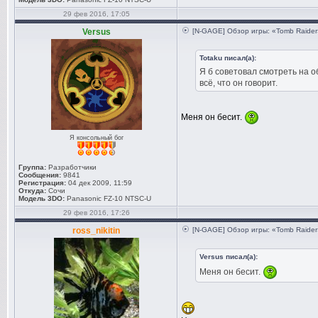
29 фев 2016, 17:05
Versus
[N-GAGE] Обзор игры: «Tomb Raider
Totaku писал(а):
Я б советовал смотреть на о
всё, что он говорит.
Меня он бесит.
Я консольный бог
Группа:
Разработчики
Сообщения:
9841
Регистрация:
04 дек 2009, 11:59
Откуда:
Сочи
Модель 3DO:
Panasonic FZ-10 NTSC-U
29 фев 2016, 17:26
ross_nikitin
[N-GAGE] Обзор игры: «Tomb Raider
Versus писал(а):
Меня он бесит.