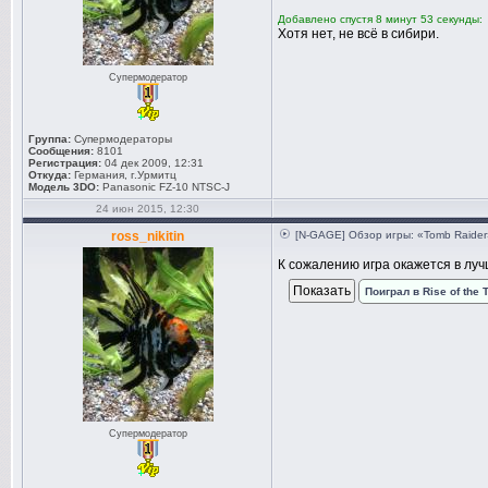
Добавлено спустя 8 минут 53 секунды:
Хотя нет, не всё в сибири.
Супермодератор
Группа:
Супермодераторы
Сообщения:
8101
Регистрация:
04 дек 2009, 12:31
Откуда:
Германия, г.Урмитц
Модель 3DO:
Panasonic FZ-10 NTSC-J
24 июн 2015, 12:30
ross_nikitin
[N-GAGE] Обзор игры: «Tomb Raider
К сожалению игра окажется в луч
Поиграл в Rise of th
Супермодератор