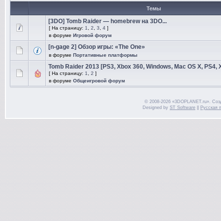
Темы
[3DO] Tomb Raider — homebrew на 3DO...
[ На страницу:
1
,
2
,
3
,
4
]
в форуме
Игровой форум
[n-gage 2] Обзор игры: «The One»
в форуме
Портативные платформы
Tomb Raider 2013 [PS3, Xbox 360, Windows, Mac OS X, PS4, 
[ На страницу:
1
,
2
]
в форуме
Общеигровой форум
© 2008-2026 «3DOPLANET.ru». Соз
Designed by
ST Software
||
Русская 