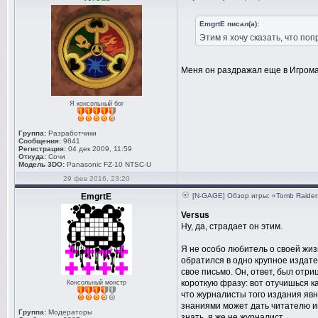
EmgrtE писал(а):
Этим я хочу сказать, что по
Меня он раздражал еще в Игрома
Я консольный бог
Группа:
Разработчики
Сообщения:
9841
Регистрация:
04 дек 2009, 11:59
Откуда:
Сочи
Модель 3DO:
Panasonic FZ-10 NTSC-U
29 фев 2016, 23:20
EmgrtE
[N-GAGE] Обзор игры: «Tomb Raider
Versus
Ну, да, страдает он этим.
Я не особо любитель о своей жизн
обратился в одно крупное издате
свое письмо. Он, ответ, был отр
короткую фразу: вот отучишься ка
Консольный монстр
что журналисты того издания явн
знаниями может дать читателю и
Группа:
Модераторы
знать, я же не журналист.