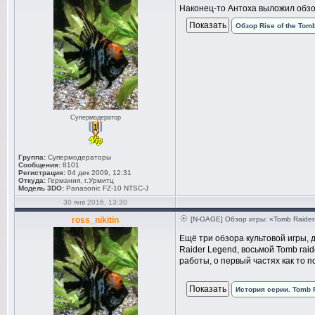
Наконец-то Антоха выложил обзор 
Обзор Rise of the To
Супермодератор
Группа:
Супермодераторы
Сообщения:
8101
Регистрация:
04 дек 2009, 12:31
Откуда:
Германия, г.Урмитц
Модель 3DO:
Panasonic FZ-10 NTSC-J
30 янв 2016, 13:30
ross_nikitin
[N-GAGE] Обзор игры: «Tomb Raider
Ещё три обзора культовой игры, 
Raider Legend, восьмой Tomb raid
работы, о первый частях как то 
История серии. Tomb R