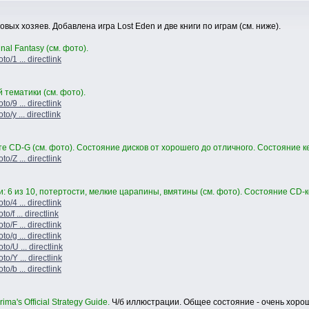
ых хозяев. Добавлена игра Lost Eden и две книги по играм (см. ниже).
al Fantasy (см. фото).
o/1 ... directlink
 тематики (см. фото).
o/9 ... directlink
/y ... directlink
е CD-G (см. фото). Состояние дисков от хорошего до отличного. Состояние к
o/Z ... directlink
и: 6 из 10, потертости, мелкие царапины, вмятины (см. фото). Состояние CD-ке
o/4 ... directlink
/f ... directlink
o/F ... directlink
o/g ... directlink
o/U ... directlink
o/Y ... directlink
o/b ... directlink
ma's Official Strategy Guide.
Ч/б иллюстрации. Общее состояние - очень хорош