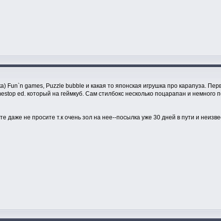
) Fun`n games, Puzzle bubble и какая то японская игрушка про карапуза. Пе
estop ed. который на геймкуб. Сам стилбокс несколько поцарапан и немного п
е даже не просите т.к очень зол на нее--посылка уже 30 дней в пути и неизве