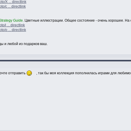
o/X ... directlink
/c ... directlink
 Strategy Guide.
Цветные иллюстрации. Общее состояние - очень хорошее. На 
/i ... directlink
o/o ... directlink
ды и любой из подарков ваш.
почте отправить
, так бы моя коллекция пополнилась играми для любимой