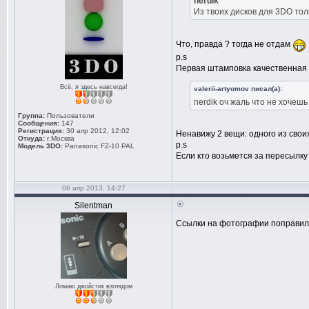
nerdik
Из твоих дисков для 3DO тол
Что, правда ? тогда не отдам
p.s
Первая штамповка качественная б
Всё, я здесь навсегда!
valerii-artyomov писал(а):
nerdik оч жаль что не хочеш
Группа:
Пользователи
Сообщения:
147
Регистрация:
30 апр 2012, 12:02
Ненавижу 2 вещи: одного из свои
Откуда:
г.Москва
p.s
Модель 3DO:
Panasonic FZ-10 PAL
Если кто возьмется за пересылку 
06 апр 2013, 14:27
Silentman
Ссылки на фотографии поправил
Ломаю джойстик взглядом