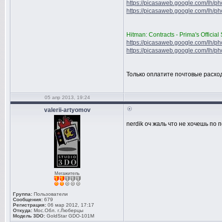
https://picasaweb.google.com/lh/phot
https://picasaweb.google.com/lh/photo
Hitman: Contracts - Prima's Official
https://picasaweb.google.com/lh/photo
https://picasaweb.google.com/lh/phot
Только оплатите почтовые расхо
05 апр 2013, 19:24
valerii-artyomov
nerdik оч жаль что не хочешь по 
Мегажитель
Группа:
Пользователи
Сообщения:
679
Регистрация:
06 мар 2012, 17:17
Откуда:
Мос.Обл. г.Люберцы
Модель 3DO:
GoldStar GDO-101M