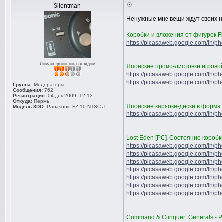
Silentman
Ненужные мне вещи ждут своих нов
Коробки и вложения от фигурок Fin
https://picasaweb.google.com/lh/phot
Ломаю джойстик взглядом
Японские промо-листовки игровой
https://picasaweb.google.com/lh/phot
https://picasaweb.google.com/lh/photo
Группа:
Модераторы
Сообщения:
762
Регистрация:
04 дек 2009, 12:13
Откуда:
Пермь
Японские караоке-диски в формат
Модель 3DO:
Panasonic FZ-10 NTSC-J
https://picasaweb.google.com/lh/phot
Lost Eden [PC]. Состояние коробк
https://picasaweb.google.com/lh/phot
https://picasaweb.google.com/lh/photo
https://picasaweb.google.com/lh/phot
https://picasaweb.google.com/lh/phot
https://picasaweb.google.com/lh/phot
https://picasaweb.google.com/lh/phot
https://picasaweb.google.com/lh/phot
Command & Conquer: Generals - Pri