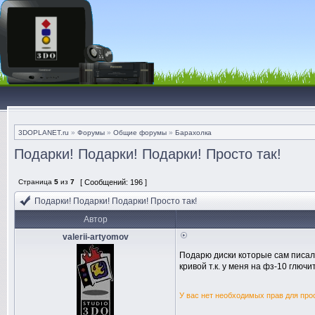
3DOPLANET.ru
»
Форумы
»
Общие форумы
»
Барахолка
Подарки! Подарки! Подарки! Просто так!
Страница
5
из
7
[ Сообщений: 196 ]
Подарки! Подарки! Подарки! Просто так!
Автор
valerii-artyomov
Подарю диски которые сам писал 
кривой т.к. у меня на фз-10 глючи
У вас нет необходимых прав для про