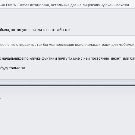
ько Fun 'N Games штамповка, остальные два на лицензию ну очень похожи.
ыла, потом уже начали клепать абы как.
ь по почте отправить , так бы моя коллекция пополнилась играми для любимой 
х начальников по кличке фунтик и почту т.к мне с ней постоянно `везет` или 
буду только за.
.