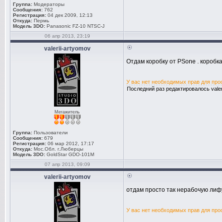
Группа:
Модераторы
Сообщения:
762
Регистрация:
04 дек 2009, 12:13
Откуда:
Пермь
Модель 3DO:
Panasonic FZ-10 NTSC-J
06 апр 2013, 23:19
valerii-artyomov
Отдам коробку от PSone . коробк
У вас нет необходимых прав для про
Последний раз редактировалось valeri
Мегажитель
Группа:
Пользователи
Сообщения:
679
Регистрация:
06 мар 2012, 17:17
Откуда:
Мос.Обл. г.Люберцы
Модель 3DO:
GoldStar GDO-101M
07 апр 2013, 09:09
valerii-artyomov
отдам просто так нерабочую лифу
У вас нет необходимых прав для про