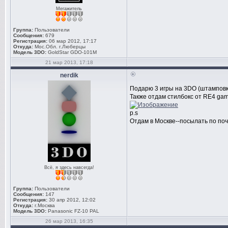
Мегажитель
Группа:
Пользователи
Сообщения:
679
Регистрация:
06 мар 2012, 17:17
Откуда:
Мос.Обл. г.Люберцы
Модель 3DO:
GoldStar GDO-101M
21 мар 2013, 17:18
nerdik
Подарю 3 игры на 3DO (штамповка
Также отдам стилбокс от RE4 gam
p.s
Отдам в Москве--посылать по почт
Всё, я здесь навсегда!
Группа:
Пользователи
Сообщения:
147
Регистрация:
30 апр 2012, 12:02
Откуда:
г.Москва
Модель 3DO:
Panasonic FZ-10 PAL
26 мар 2013, 16:35