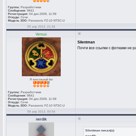
Группа:
Разработчики
Сообщения:
9841
Регистрация:
04 дек 2009, 11:59
Откуда:
Сочи
Модель 3DO:
Panasonic FZ-10 NTSC-U
05 апр 2013, 21:34
Versus
Silentman
Почти все ссылки с фотками не р
Я консольный бог
Группа:
Разработчики
Сообщения:
9841
Регистрация:
04 дек 2009, 11:59
Откуда:
Сочи
Модель 3DO:
Panasonic FZ-10 NTSC-U
06 апр 2013, 00:54
nerdik
Silentman писал(а):