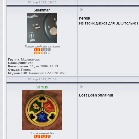
05 апр 2013, 19:55
Silentman
nerdik
Из твоих дисков для 3DO только 
Ломаю джойстик взглядом
Группа:
Модераторы
Сообщения:
762
Регистрация:
04 дек 2009, 12:13
Откуда:
Пермь
Модель 3DO:
Panasonic FZ-10 NTSC-J
05 апр 2013, 21:08
Versus
Lost Eden
оплачу!!!
Я консольный бог