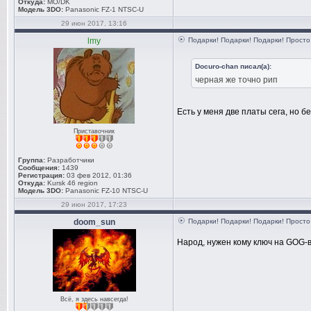
Откуда:
MO/DK
Модель 3DO:
Panasonic FZ-1 NTSC-U
29 июн 2017, 13:16
lmy
Подарки! Подарки! Подарки! Просто 
Docuro-chan писал(а):
черная же точно рип
Есть у меня две платы сега, но б
Приставочник
Группа:
Разработчики
Сообщения:
1439
Регистрация:
03 фев 2012, 01:36
Откуда:
Kursk 46 region
Модель 3DO:
Panasonic FZ-10 NTSC-U
29 июн 2017, 17:23
doom_sun
Подарки! Подарки! Подарки! Просто 
Народ, нужен кому ключ на GOG-ве
Всё, я здесь навсегда!