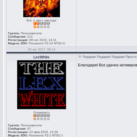
Всё, я здесь навсегда!
Группа:
Пользователи
Сообщения:
212
Регистрация:
08 окт 2010, 14:11
Модель 3DO:
Panasonic FZ-10 NTSC-U
28 авг 2017, 08:14
LexWhite
Подарки! Подарки! Подарки! Просто 
Благодарю! Все удачно активиров
Осваиваюсь
Группа:
Пользователи
Сообщения:
47
Регистрация:
22 фев 2016, 12:26
Модель 3DO:
Panasonic FZ-1 NTSC-J