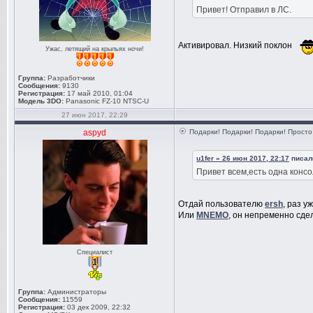
Привет! Отправил в ЛС.
Активировал. Низкий поклон
Ужас, летящий на крыльях ночи!
Группа:
Разработчики
Сообщения:
9130
Регистрация:
17 май 2010, 01:04
Модель 3DO:
Panasonic FZ-10 NTSC-U
27 июн 2017, 22:29
aspyd
Подарки! Подарки! Подарки! Просто 
u1fer » 26 июн 2017, 22:17
писал(
Привет всем,есть одна консо
Отдай пользователю
ersh
, раз у
Или
MNEMO
, он непременно сде
Специалист
Группа:
Администраторы
Сообщения:
11559
Регистрация:
03 дек 2009, 22:32