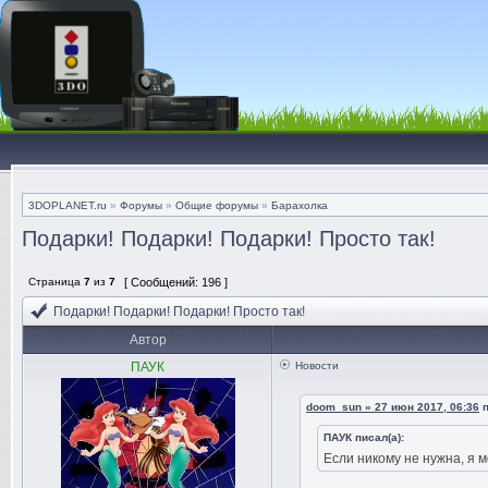
3DOPLANET.ru
»
Форумы
»
Общие форумы
»
Барахолка
Подарки! Подарки! Подарки! Просто так!
Страница
7
из
7
[ Сообщений: 196 ]
Подарки! Подарки! Подарки! Просто так!
Автор
ПАУК
Новости
doom_sun » 27 июн 2017, 06:36
п
ПАУК писал(а):
Если никому не нужна, я м