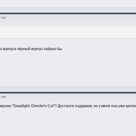
так!
ез корпуса чёрный корпус забрал бы.
так!
рсию "Deadlight: Director's Cut"? Достался подарком, но у меня она уже купле