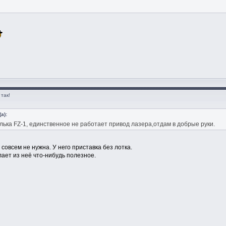
так!
а):
лька FZ-1, единственное не работает привод лазера,отдам в добрые руки.
ж совсем не нужна. У него приставка без лотка.
лает из неё что-нибудь полезное.