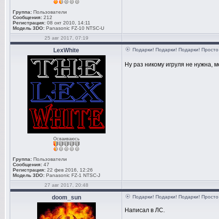
Группа:
Пользователи
Сообщения:
212
Регистрация:
08 окт 2010, 14:11
Модель 3DO:
Panasonic FZ-10 NTSC-U
25 авг 2017, 07:19
LexWhite
Подарки! Подарки! Подарки! Просто 
Ну раз никому игруля не нужна, 
Осваиваюсь
Группа:
Пользователи
Сообщения:
47
Регистрация:
22 фев 2016, 12:26
Модель 3DO:
Panasonic FZ-1 NTSC-J
27 авг 2017, 20:48
doom_sun
Подарки! Подарки! Подарки! Просто 
Написал в ЛС.