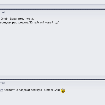
так!
rigin. Вдруг кому нужна.
чередная распродажа "Китайский новый год"
так!
om
бесплатно раздают великую - Unreal Gold