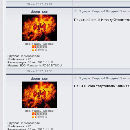
28 авг 2017, 19:01
doom_sun
Подарки! Подарки! Подарки! Просто 
Приятной игры! Игра действите
Всё, я здесь навсегда!
Группа:
Пользователи
Сообщения:
212
Регистрация:
08 окт 2010, 14:11
Модель 3DO:
Panasonic FZ-10 NTSC-U
28 авг 2017, 19:36
doom_sun
Подарки! Подарки! Подарки! Просто 
На GOG.com стартовала "Зимняя 
Всё, я здесь навсегда!
Группа:
Пользователи
Сообщения:
212
Регистрация:
08 окт 2010, 14:11