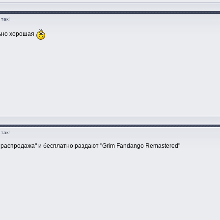
так!
льно хорошая
так!
распродажа" и бесплатно раздают "Grim Fandango Remastered"