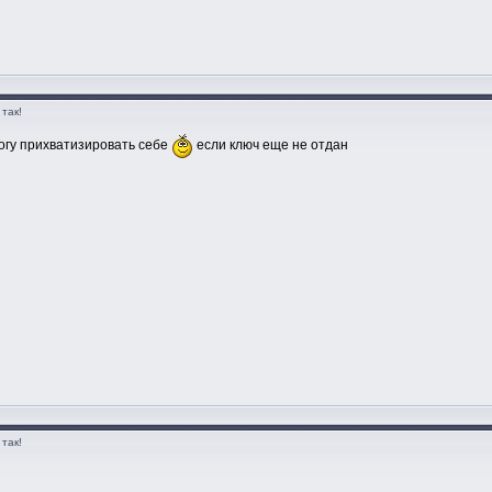
так!
могу прихватизировать себе
если ключ еще не отдан
так!