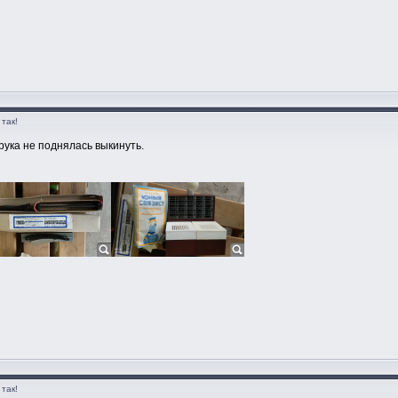
так!
рука не поднялась выкинуть.
так!