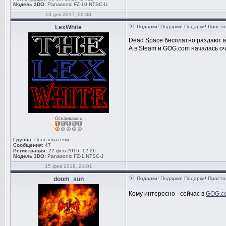
Модель 3DO:
Panasonic FZ-10 NTSC-U
13 дек 2017, 06:38
LexWhite
Подарки! Подарки! Подарки! Просто 
Dead Space бесплатно раздают в O
А в Steam и GOG.com началась о
Осваиваюсь
Группа:
Пользователи
Сообщения:
47
Регистрация:
22 фев 2016, 12:26
Модель 3DO:
Panasonic FZ-1 NTSC-J
15 фев 2018, 21:01
doom_sun
Подарки! Подарки! Подарки! Просто 
Кому интересно - сейчас в
GOG.c