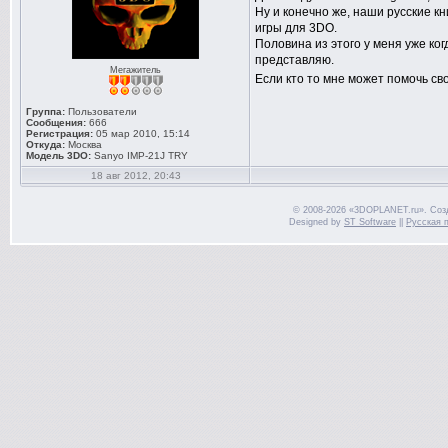
Ну и конечно же, наши русские кн
игры для 3DO.
Половина из этого у меня уже ког
представляю.
Мегажитель
Если кто то мне может помочь с
Группа:
Пользователи
Сообщения:
666
Регистрация:
05 мар 2010, 15:14
Откуда:
Москва
Модель 3DO:
Sanyo IMP-21J TRY
18 авг 2012, 20:43
© 2008-2026 «3DOPLANET.ru». Соз
Designed by
ST Software
||
Русская 