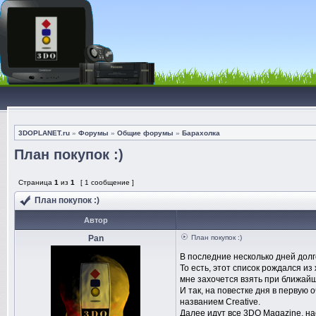
3DOPLANET.ru
»
Форумы
»
Общие форумы
»
Барахолка
План покупок :)
Страница
1
из
1
[ 1 сообщение ]
План покупок :)
Автор
Pan
План покупок :)
В последние несколько дней дол
То есть, этот список рождался из
мне захочется взять при ближай
И так, на повестке дня в первую о
названием Creative.
Далее идут все 3DO Magazine, на