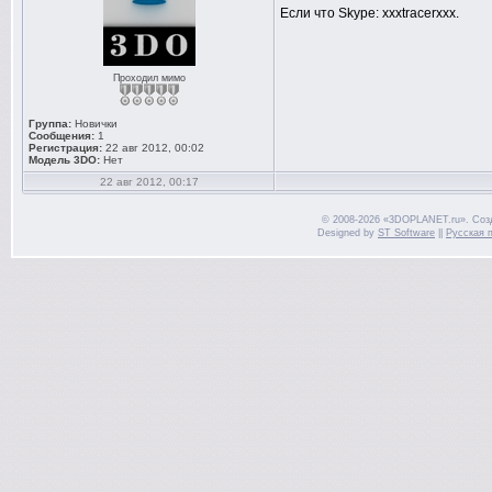
Если что Skype: xxxtracerxxx.
Проходил мимо
Группа:
Новички
Сообщения:
1
Регистрация:
22 авг 2012, 00:02
Модель 3DO:
Нет
22 авг 2012, 00:17
© 2008-2026 «3DOPLANET.ru». Соз
Designed by
ST Software
||
Русская 