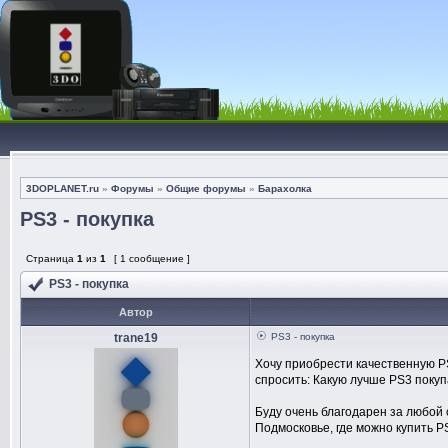
3DOPLANET.ru
»
Форумы
»
Общие форумы
»
Барахолка
PS3 - покупка
Страница
1
из
1
[ 1 сообщение ]
PS3 - покупка
Автор
trane19
PS3 - покупка
Хочу приобрести качественную PS3
спросить: Какую лучше PS3 покуп
Буду очень благодарен за любой 
Подмосковье, где можно купить P