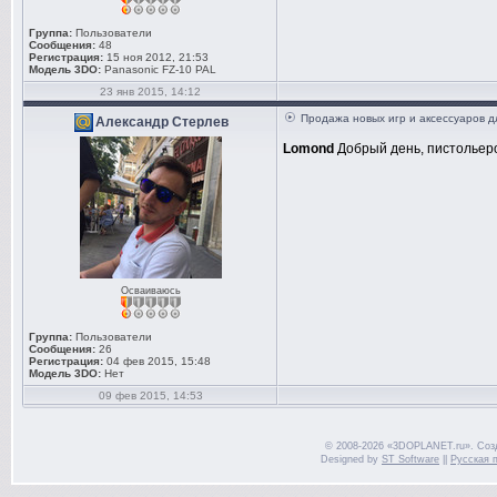
Группа:
Пользователи
Сообщения:
48
Регистрация:
15 ноя 2012, 21:53
Модель 3DO:
Panasonic FZ-10 PAL
23 янв 2015, 14:12
Продажа новых игр и аксессуаров д
Александр Стерлев
Lomond
Добрый день, пистольер
Осваиваюсь
Группа:
Пользователи
Сообщения:
26
Регистрация:
04 фев 2015, 15:48
Модель 3DO:
Нет
09 фев 2015, 14:53
© 2008-2026 «3DOPLANET.ru». Соз
Designed by
ST Software
||
Русская 