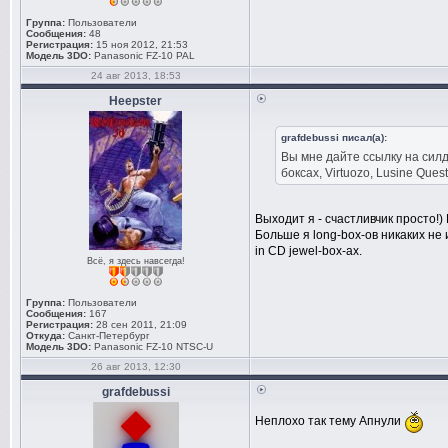
Группа:
Пользователи
Сообщения:
48
Регистрация:
15 ноя 2012, 21:53
Модель 3DO:
Panasonic FZ-10 PAL
24 авг 2013, 18:53
Heepster
grafdebussi писал(а):
Вы мне дайте ссылку на силдо
боксах, Virtuozo, Lusine Quest,
Выходит я - счастливчик просто!) 
Больше я long-box-ов никаких не
in CD jewel-box-ах.
Всё, я здесь навсегда!
Группа:
Пользователи
Сообщения:
167
Регистрация:
28 сен 2011, 21:09
Откуда:
Санкт-Петербург
Модель 3DO:
Panasonic FZ-10 NTSC-U
26 авг 2013, 12:30
grafdebussi
Неплохо так тему Апнули