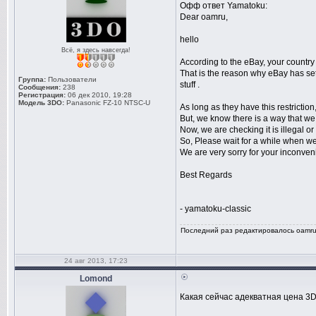
Офф ответ Yamatoku:
Dear oamru,
hello
Всё, я здесь навсегда!
According to the eBay, your country 
That is the reason why eBay has set 
Группа:
Пользователи
stuff .
Сообщения:
238
Регистрация:
06 дек 2010, 19:28
Модель 3DO:
Panasonic FZ-10 NTSC-U
As long as they have this restriction
But, we know there is a way that we 
Now, we are checking it is illegal or
So, Please wait for a while when we
We are very sorry for your inconven
Best Regards
- yamatoku-classic
Последний раз редактировалось oamru 0
24 авг 2013, 17:23
Lomond
Какая сейчас адекватная цена 3