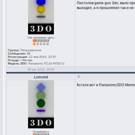
Пистолов game gun 3do, мало пре
выходил, а я прошляпил так и не 
Уже проживаю здесь
Группа:
Пользователи
Сообщения:
89
Регистрация:
12 янв 2010, 22:57
Откуда:
г.Москва
Модель 3DO:
Panasonic FZ-10 NTSC-U
29 авг 2013, 16:55
Lomond
Кстати вот и Panasonic3DO Memo
Осваиваюсь