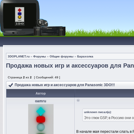
3DOPLANET.ru
»
Форумы
»
Общие форумы
»
Барахолка
Продажа новых игр и аксессуаров для Pan
Страница
2
из
2
[ Сообщений: 49 ]
Продажа новых игр и аксессуаров для Panasonic 3DO!!!
Автор
oamru
unknown писал(а):
Это глюк GSP, в Россию они 
В начале мая перестали слать в Р