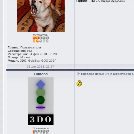
Привет, ты с откуда будешь?
Мегажитель
Группа:
Пользователи
Сообщения:
562
Регистрация:
04 фев 2010, 00:23
Откуда:
Москва
Модель 3DO:
GoldStar GDO-202P
31 дек 2013, 21:27
Lomond
Продажа новых игр и аксессуаров д
Осваиваюсь