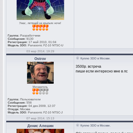
Ужас, летящий на крыльях ночи!
Группа:
Разработчики
Сообщения:
9130
Регистрация:
17 май 2010, 01:04
Модель 3DO:
Panasonic FZ-10 NTSC-U
03 мар 2014, 19:29
Ostrov
Куплю 3DO в Москве.
3500р. встреча
пиши если интересно мне в лс
Мегажитель
Группа:
Пользователи
Сообщения:
556
Регистрация:
04 дек 2009, 12:37
Откуда:
Москва
Модель 3DO:
Panasonic FZ-10 NTSC-J
07 мар 2014, 15:13
Денис Алешин
Куплю 3DO в Москве.