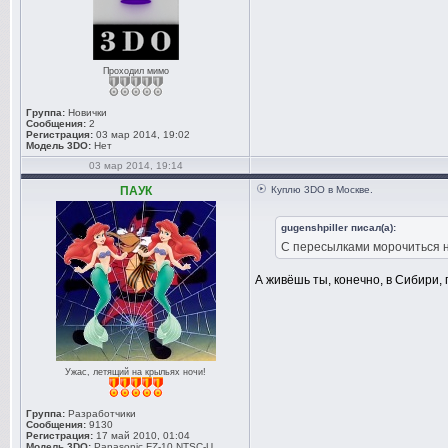
Проходил мимо
Группа:
Новички
Сообщения:
2
Регистрация:
03 мар 2014, 19:02
Модель 3DO:
Нет
03 мар 2014, 19:14
ПАУК
Куплю 3DO в Москве.
gugenshpiller писал(а):
С пересылками морочиться н
А живёшь ты, конечно, в Сибири,
Ужас, летящий на крыльях ночи!
Группа:
Разработчики
Сообщения:
9130
Регистрация:
17 май 2010, 01:04
Модель 3DO:
Panasonic FZ-10 NTSC-U