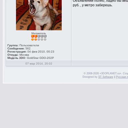
Объявлений полно, ладно бы вещь
руб. , у метро заберешь.
Мегажитель
Группа:
Пользователи
Сообщения:
562
Регистрация:
04 фев 2010, 00:23
Откуда:
Москва
Модель 3DO:
GoldStar GDO-202P
07 мар 2014, 20:02
© 2008-2026 «3DOPLANET.ru». Соз
Designed by
ST Software
||
Русская 