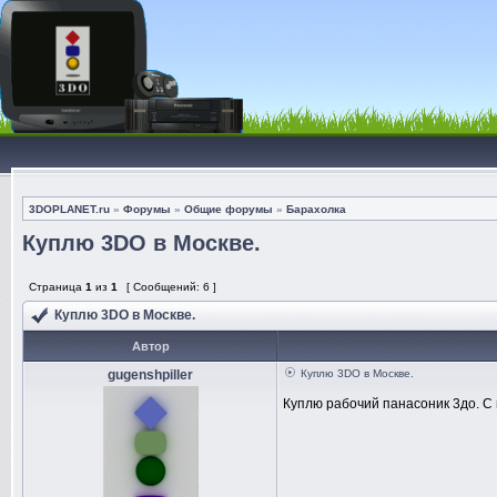
3DOPLANET.ru
»
Форумы
»
Общие форумы
»
Барахолка
Куплю 3DO в Москве.
Страница
1
из
1
[ Сообщений: 6 ]
Куплю 3DO в Москве.
Автор
gugenshpiller
Куплю 3DO в Москве.
Куплю рабочий панасоник 3до. С