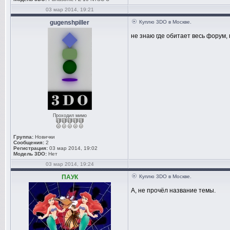
03 мар 2014, 19:21
gugenshpiller
Куплю 3DO в Москве.
не знаю где обитает весь форум, 
Проходил мимо
Группа:
Новички
Сообщения:
2
Регистрация:
03 мар 2014, 19:02
Модель 3DO:
Нет
03 мар 2014, 19:24
ПАУК
Куплю 3DO в Москве.
А, не прочёл название темы.