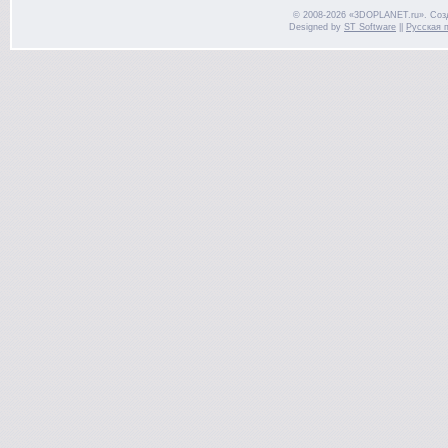
© 2008-2026 «3DOPLANET.ru». Соз
Designed by
ST Software
||
Русская 