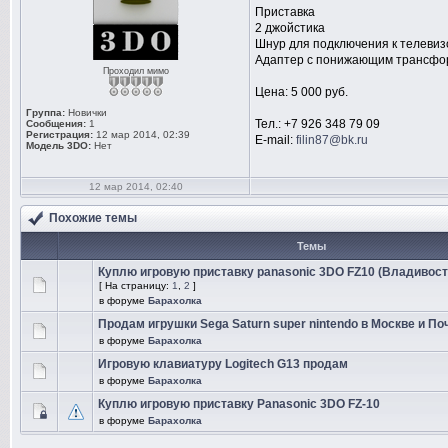
Приставка
2 джойстика
Шнур для подключения к телевиз
Адаптер с понижающим трансфо
Проходил мимо
Цена: 5 000 руб.
Группа:
Новички
Тел.: +7 926 348 79 09
Сообщения:
1
Регистрация:
12 мар 2014, 02:39
E-mail:
filin87@bk.ru
Модель 3DO:
Нет
12 мар 2014, 02:40
Похожие темы
Темы
Куплю игровую приставку panasonic 3DO FZ10 (Владивост
[ На страницу:
1
,
2
]
в форуме
Барахолка
Продам игрушки Sega Saturn super nintendo в Москве и По
в форуме
Барахолка
Игровую клавиатуру Logitech G13 продам
в форуме
Барахолка
Куплю игровую приставку Panasonic 3DO FZ-10
в форуме
Барахолка