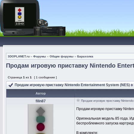
3DOPLANET.ru
»
Форумы
»
Общие форумы
»
Барахолка
Продам игровую приставку Nintendo Entert
Страница
1
из
1
[ 1 сообщение ]
Продам игровую приставку Nintendo Entertainment System (NES) в
Автор
filin87
Продам игровую приставку Nintendo 
Продам игровую приставку Nintend
Оригинальная модель 85 года. И
беспроблемного запуска картрид
В комплекте: