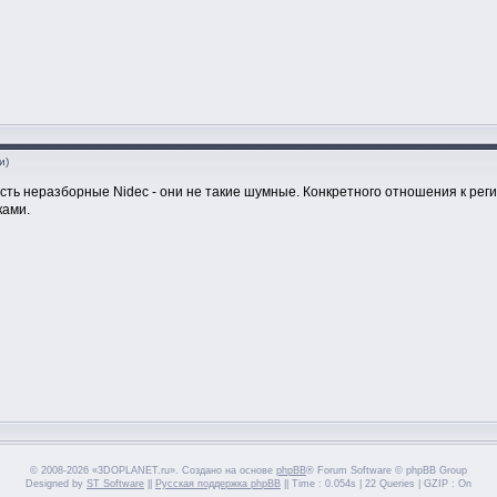
и)
 есть неразборные Nidec - они не такие шумные. Конкретного отношения к рег
ками.
© 2008-2026 «3DOPLANET.ru». Создано на основе
phpBB
® Forum Software © phpBB Group
Designed by
ST Software
||
Русская поддержка phpBB
|| Time : 0.054s | 22 Queries | GZIP : On