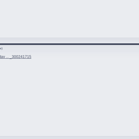
и)
stav ... _300241715