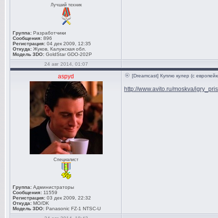
Лучший техник
Группа:
Разработчики
Сообщения:
896
Регистрация:
04 дек 2009, 12:35
Откуда:
Жуков, Калужская обл.
Модель 3DO:
GoldStar GDO-202P
24 авг 2014, 01:07
aspyd
[Dreamcast] Куплю кулер (с европейк
http://www.avito.ru/moskva/igry_pri
Специалист
Группа:
Администраторы
Сообщения:
11559
Регистрация:
03 дек 2009, 22:32
Откуда:
MO/DK
Модель 3DO:
Panasonic FZ-1 NTSC-U