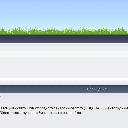
Сообщение
и)
таясь уменьшить шум от родного панасониковского (UDQFHAB05F) - толку никак
dec, и такие кулера, обычно, стоят в европейках.