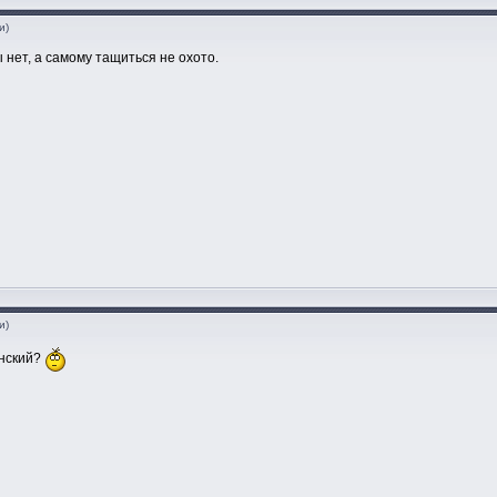
и)
 нет, а самому тащиться не охото.
и)
анский?