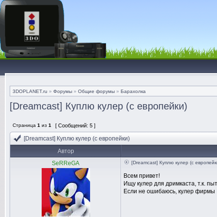
3DOPLANET.ru
»
Форумы
»
Общие форумы
»
Барахолка
[Dreamcast] Куплю кулер (с европейки)
Страница
1
из
1
[ Сообщений: 5 ]
[Dreamcast] Куплю кулер (с европейки)
Автор
SeRReGA
[Dreamcast] Куплю кулер (с европейк
Всем привет!
Ищу кулер для дримкаста, т.к. пы
Если не ошибаюсь, кулер фирмы Ni