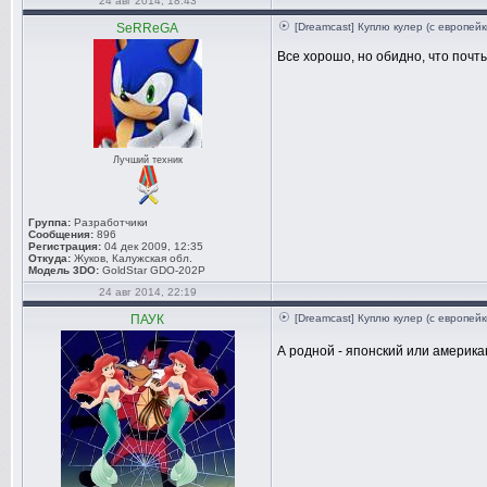
24 авг 2014, 18:43
SeRReGA
[Dreamcast] Куплю кулер (с европейк
Все хорошо, но обидно, что почты
Лучший техник
Группа:
Разработчики
Сообщения:
896
Регистрация:
04 дек 2009, 12:35
Откуда:
Жуков, Калужская обл.
Модель 3DO:
GoldStar GDO-202P
24 авг 2014, 22:19
ПАУК
[Dreamcast] Куплю кулер (с европейк
А родной - японский или америк