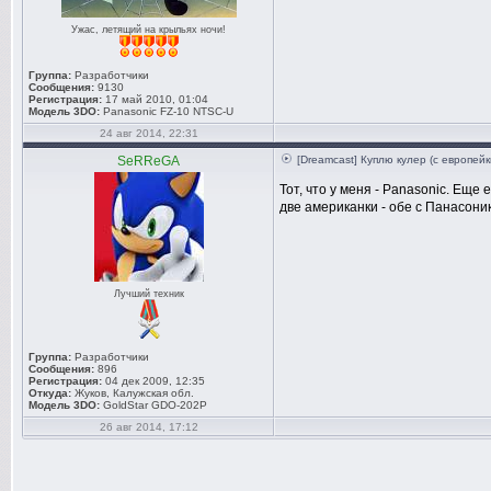
Ужас, летящий на крыльях ночи!
Группа:
Разработчики
Сообщения:
9130
Регистрация:
17 май 2010, 01:04
Модель 3DO:
Panasonic FZ-10 NTSC-U
24 авг 2014, 22:31
SeRReGA
[Dreamcast] Куплю кулер (с европейк
Тот, что у меня - Panasonic. Еще
две американки - обе с Панасони
Лучший техник
Группа:
Разработчики
Сообщения:
896
Регистрация:
04 дек 2009, 12:35
Откуда:
Жуков, Калужская обл.
Модель 3DO:
GoldStar GDO-202P
26 авг 2014, 17:12