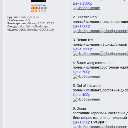
Цена 1500р
Мегажитель
2. Jurassic Park
Группа:
Пользователи
Сообщения:
679
полный комплект, состояние короб
Регистрация:
06 мар 2012, 17:17
Цена 600р
Откуда:
Мос.Обл. г.Люберцы
Модель 3DO:
GoldStar GDO-101M
3. Return fire
полный комплект, 2 диска(второй 
Цена 1500р
4. Super wing commander
полный комплект,состояние короб
Цена 700р
5. Out of this world
полный комплект, состояние диска
Цена 400р
6. Doom
состояние коробки 4, состояние д
Диск скорее всего лицензионный 
Цена 250р
ПРОДАН