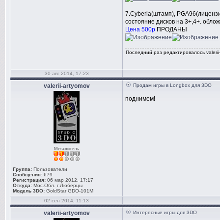
7.Cyberia(штамп), PGA96(лиценз
состояние дисков на 3+,4+. облож
Цена 500р
ПРОДАНЫ
Последний раз редактировалось valerii-
30 авг 2014, 17:23
valerii-artyomov
Продам игры в Longbox для 3DO
поднимем!
Мегажитель
Группа:
Пользователи
Сообщения:
679
Регистрация:
06 мар 2012, 17:17
Откуда:
Мос.Обл. г.Люберцы
Модель 3DO:
GoldStar GDO-101M
02 сен 2014, 11:13
valerii-artyomov
Интересные игры для 3DO