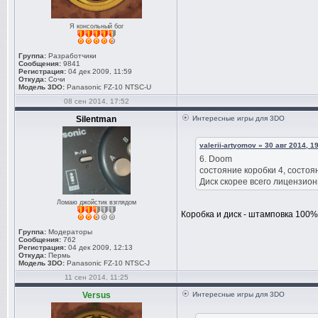
Я консольный бог
Группа:
Разработчики
Сообщения:
9841
Регистрация:
04 дек 2009, 11:59
Откуда:
Сочи
Модель 3DO:
Panasonic FZ-10 NTSC-U
08 сен 2014, 17:52
Silentman
Интересные игры для 3DO
valerii-artyomov » 30 авг 2014, 1
6. Doom
состояние коробки 4, состоян
Диск скорее всего лицензион
Ломаю джойстик взглядом
Коробка и диск - штамповка 100%
Группа:
Модераторы
Сообщения:
762
Регистрация:
04 дек 2009, 12:13
Откуда:
Пермь
Модель 3DO:
Panasonic FZ-10 NTSC-J
11 сен 2014, 11:25
Versus
Интересные игры для 3DO