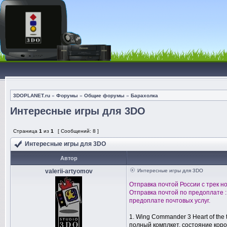
3DOPLANET.ru
»
Форумы
»
Общие форумы
»
Барахолка
Интересные игры для 3DO
Страница
1
из
1
[ Сообщений: 8 ]
Интересные игры для 3DO
Автор
valerii-artyomov
Интересные игры для 3DO
Отправка почтой России с трек н
Отправка почтой по предоплате 
предоплате почтовых услуг.
1. Wing Commander 3 Heart of the t
полный комплкет, состояние короб