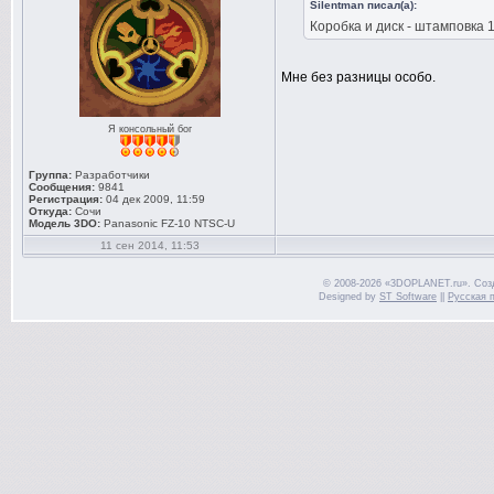
Silentman писал(а):
Коробка и диск - штамповка 
Мне без разницы особо.
Я консольный бог
Группа:
Разработчики
Сообщения:
9841
Регистрация:
04 дек 2009, 11:59
Откуда:
Сочи
Модель 3DO:
Panasonic FZ-10 NTSC-U
11 сен 2014, 11:53
© 2008-2026 «3DOPLANET.ru». Соз
Designed by
ST Software
||
Русская 