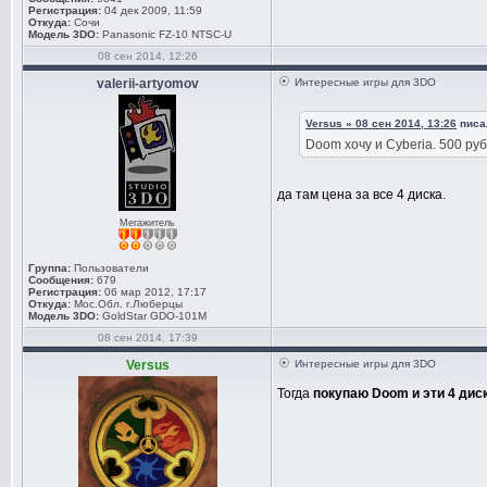
Регистрация:
04 дек 2009, 11:59
Откуда:
Сочи
Модель 3DO:
Panasonic FZ-10 NTSC-U
08 сен 2014, 12:26
valerii-artyomov
Интересные игры для 3DO
Versus » 08 сен 2014, 13:26
писал
Doom хочу и Cyberia. 500 руб
да там цена за все 4 диска.
Мегажитель
Группа:
Пользователи
Сообщения:
679
Регистрация:
06 мар 2012, 17:17
Откуда:
Мос.Обл. г.Люберцы
Модель 3DO:
GoldStar GDO-101M
08 сен 2014, 17:39
Versus
Интересные игры для 3DO
Тогда
покупаю Doom и эти 4 дис