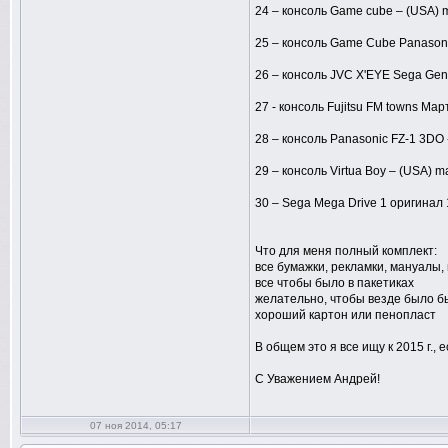
24 – консоль Game cube – (USA) 
25 – консоль Game Cube Panasoni
26 – консоль JVC X'EYE Sega Gene
27 - консоль Fujitsu FM towns Ма
28 – консоль Panasonic FZ-1 3DO 
29 – консоль Virtua Boy – (USA) m
30 – Sega Mega Drive 1 оригинал 
Что для меня полный комплект:
все бумажки, рекламки, мануалы,
все чтобы было в пакетиках
желательно, чтобы везде было бы
хороший картон или пенопласт
В общем это я все ищу к 2015 г.,
С Уважением Андрей!
07 ноя 2014, 05:17