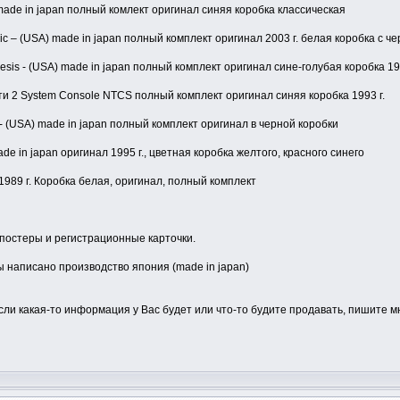
made in japan полный комлект оригинал синяя коробка классическая
c – (USA) made in japan полный комплект оригинал 2003 г. белая коробка с 
sis - (USA) made in japan полный комплект оригинал сине-голубая коробка 199
рти 2 System Console NTCS полный комплект оригинал синяя коробка 1993 г.
- (USA) made in japan полный комплект оригинал в черной коробки
ade in japan оригинал 1995 г., цветная коробка желтого, красного синего
1989 г. Коробка белая, оригинал, полный комплект
 постеры и регистрационные карточки.
 написано производство япония (made in japan)
 если какая-то информация у Вас будет или что-то будите продавать, пишите м