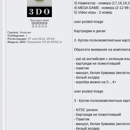
3) Навигатор - номера (17,18,19,20
4) MEGA GAME - номера (2-12 98 г., 1-
5) Video игры - 2 номер
Проходил мимо
user posted image
Картриджи и диски:
Группа:
Новички
Сообщения:
1
Регистрация:
07 ноя 2014, 05:04
2- Куплю полнокомплектные картр
Модель 3DO:
Panasonic FZ-10 NTSC-U
Обратите внимание на комплект
- pal uk английские с зеленым яз
- картридж не пожелтевший
- пакетик
- мануал, белая бумажка (желате
- белый холдер
- коробка можно на 5 -, 4+
user posted image
3 - Куплю полнокомплектные карт
- NTSC регион
- Картридж не пожелтевший
- Пакетик
- мануал, белая бумажка (желате
- белый холдер