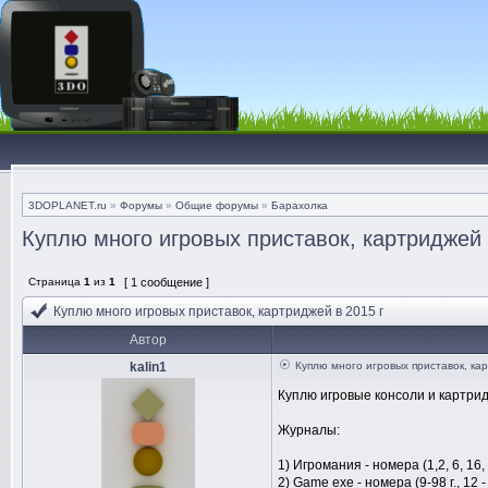
3DOPLANET.ru
»
Форумы
»
Общие форумы
»
Барахолка
Куплю много игровых приставок, картриджей 
Страница
1
из
1
[ 1 сообщение ]
Куплю много игровых приставок, картриджей в 2015 г
Автор
kalin1
Куплю много игровых приставок, ка
Куплю игровые консоли и картридж
Журналы:
1) Игромания - номера (1,2, 6, 16, 2
2) Game exe - номера (9-98 г., 12 - 