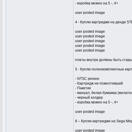
- коробка можно на 5 -, 4+
user posted image
4 - Куплю картриджи на денди 
user posted image
user posted image
user posted image
user posted image
user posted image
платы внутри должны быть стары
5 - Куплю полнокомплектные карт
- NTSC регион
- Картридж не пожелтевший
- Пакетик
- мануал, белая бумажка (желате
- черный холдер
- коробка можно на 5 -, 4+
user posted image
6 – Куплю картриджи на Sega Meg
user posted image