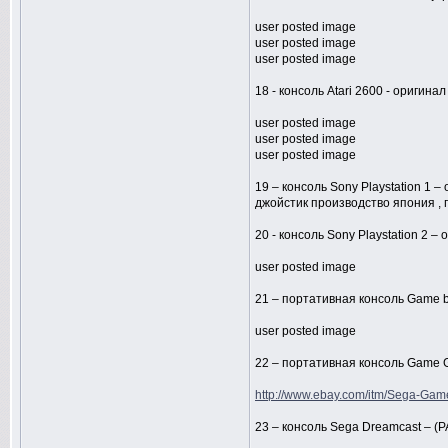
user posted image
user posted image
user posted image
18 - консоль Atari 2600 - оригин
user posted image
user posted image
user posted image
19 – консоль Sony Playstation 1 
джойстик производство япония , 
20 - консоль Sony Playstation 2 
user posted image
21 – портативная консоль Game b
user posted image
22 – портативная консоль Game G
http://www.ebay.com/itm/Sega-Game
23 – консоль Sega Dreamcast – (P