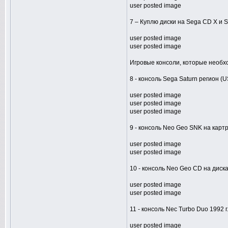
user posted image
7 – Куплю диски на Sega CD X и 
user posted image
user posted image
Игровые консоли, которые необх
8 - консоль Sega Saturn регион (
user posted image
user posted image
user posted image
9 - консоль Neo Geo SNK на карт
user posted image
user posted image
10 - консоль Neo Geo CD на диска
user posted image
user posted image
11 - консоль Nec Turbo Duo 1992 
user posted image