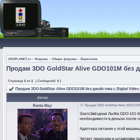
3DOPLANET.ru
»
Форумы
»
Общие форумы
»
Барахолка
Продам 3DO GoldStar Alive GDO101M без дж
Страница
1
из
1
[ Сообщений: 8 ]
Продам 3DO GoldStar Alive GDO101M без джойстика с Digital Video
Автор
Ranta May
Продам 3DO GoldStar Alive GDO101M 
ЗлатоЗвёздная ЛыЖа GDO-101-M с
необходимости в деньгах после с
Адаптера питания у этой машины 
Читает лицензию и штамповки (дл