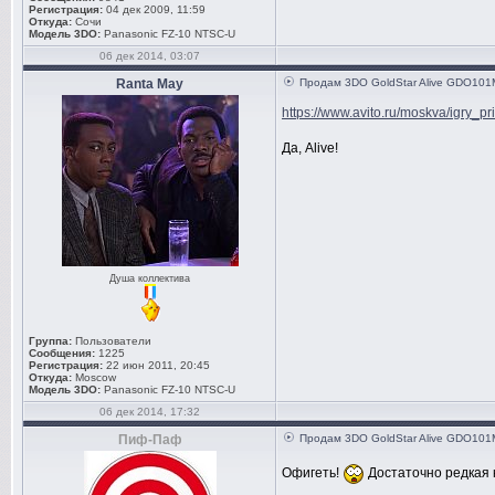
Регистрация:
04 дек 2009, 11:59
Откуда:
Сочи
Модель 3DO:
Panasonic FZ-10 NTSC-U
06 дек 2014, 03:07
Ranta May
Продам 3DO GoldStar Alive GDO101M 
https://www.avito.ru/moskva/igry_pr
Да, Alive!
Душа коллектива
Группа:
Пользователи
Сообщения:
1225
Регистрация:
22 июн 2011, 20:45
Откуда:
Moscow
Модель 3DO:
Panasonic FZ-10 NTSC-U
06 дек 2014, 17:32
Пиф-Паф
Продам 3DO GoldStar Alive GDO101M 
Офигеть!
Достаточно редкая 