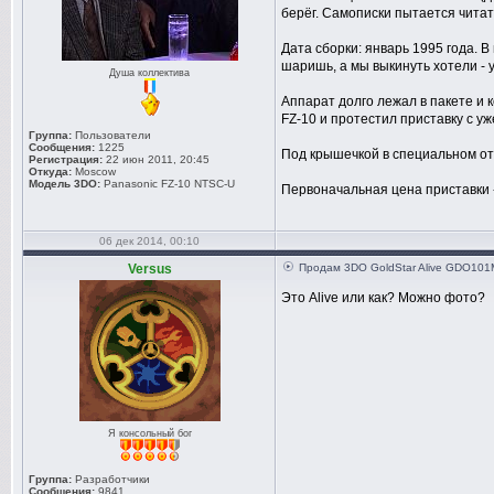
берёг. Самописки пытается читат
Дата сборки: январь 1995 года. В
шаришь, а мы выкинуть хотели - у
Душа коллектива
Аппарат долго лежал в пакете и к
FZ-10 и протестил приставку с у
Группа:
Пользователи
Сообщения:
1225
Под крышечкой в специальном отс
Регистрация:
22 июн 2011, 20:45
Откуда:
Moscow
Модель 3DO:
Panasonic FZ-10 NTSC-U
Первоначальная цена приставки -
06 дек 2014, 00:10
Versus
Продам 3DO GoldStar Alive GDO101M 
Это Alive или как? Можно фото?
Я консольный бог
Группа:
Разработчики
Сообщения:
9841