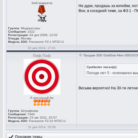
Злой модератор
Не дури, продашь за копейки, по
Вон, в соседней теме, за ФЗ-1 - 
Группа:
Модераторы
Сообщения:
1422
Регистрация:
04 дек 2009, 12:02
Откуда:
Москва
Модель 3DO:
Panasonic FZ-1 NTSC-U
10 дек 2014, 17:41
Пиф-Паф
Продам 3DO GoldStar Alive GDO101M 
CpuHanter писал(а):
Погоди лет 5 - геленваген в
Весьма вероятно! На 30-ти летний
Я консольный бог
Группа:
Штрафники
Сообщения:
7444
Регистрация:
23 авг 2011, 20:57
Модель 3DO:
Panasonic FZ-10 NTSC-U
11 дек 2014, 10:56
Похожие темы