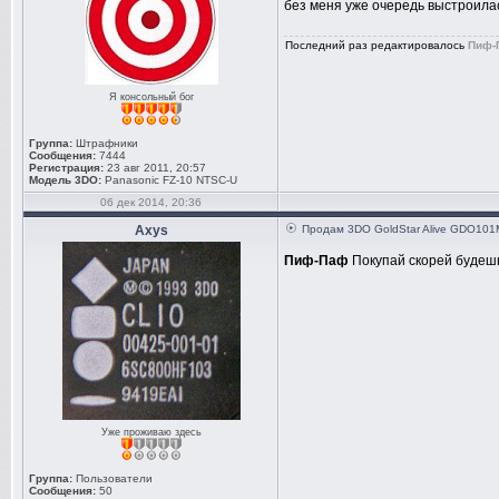
без меня уже очередь выстроил
Последний раз редактировалось
Пиф-
Я консольный бог
Группа:
Штрафники
Сообщения:
7444
Регистрация:
23 авг 2011, 20:57
Модель 3DO:
Panasonic FZ-10 NTSC-U
06 дек 2014, 20:36
Axys
Продам 3DO GoldStar Alive GDO101M 
Пиф-Паф
Покупай скорей будешь
Уже проживаю здесь
Группа:
Пользователи
Сообщения:
50