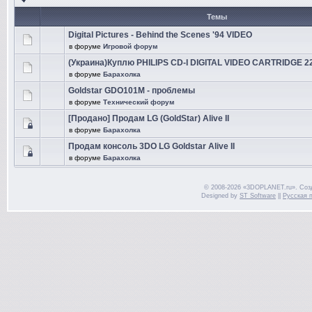
Темы
Digital Pictures - Behind the Scenes '94 VIDEO
в форуме
Игровой форум
(Украина)Куплю PHILIPS CD-I DIGITAL VIDEO CARTRIDGE 
в форуме
Барахолка
Goldstar GDO101M - проблемы
в форуме
Технический форум
[Продано] Продам LG (GoldStar) Alive II
в форуме
Барахолка
Продам консоль 3DO LG Goldstar Alive II
в форуме
Барахолка
© 2008-2026 «3DOPLANET.ru». Соз
Designed by
ST Software
||
Русская 