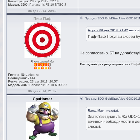
Регистрация:
28 апр 2012, 22:14
Модель 3DO:
Panasonic FZ-10 NTSC-J
06 дек 2014, 20:42
Пиф-Паф
Продам 3DO GoldStar Alive GDO101M 
Axys » 06 дек 2014, 21:42
писал(а
Пиф-Паф
Покупай скорей бу
Не согласовано. БТ на доработку
Я консольный бог
Последний раз редактировалось
Пиф-
Группа:
Штрафники
Сообщения:
7444
Регистрация:
23 авг 2011, 20:57
Модель 3DO:
Panasonic FZ-10 NTSC-U
06 дек 2014, 21:02
CpuHanter
Продам 3DO GoldStar Alive GDO101M 
Ranta May писал(а):
ЗлатоЗвёздная ЛыЖа GDO-101
вечнной необходимости в ден
слёзы).