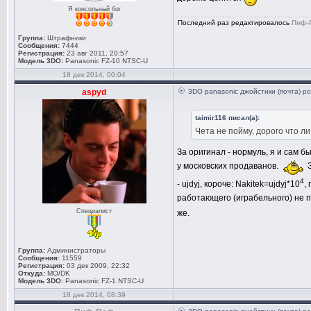
Я консольный бог
Последний раз редактировалось
Пиф-
Группа:
Штрафники
Сообщения:
7444
Регистрация:
23 авг 2011, 20:57
Модель 3DO:
Panasonic FZ-10 NTSC-U
18 дек 2014, 00:04
aspyd
3DO panasonic джойстики (почта) ро
taimir116 писал(а):
Чета не пойму, дорого что ли
За оригинал - нормуль, я и сам бы
у московских продаванов.
З
4
- ujdyj, короче: Nakitek=ujdyj*10
,
работающего (играбельного) не поп
Специалист
же.
Группа:
Администраторы
Сообщения:
11559
Регистрация:
03 дек 2009, 22:32
Откуда:
MO/DK
Модель 3DO:
Panasonic FZ-1 NTSC-U
18 дек 2014, 08:39