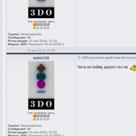
Уже проживаю здесь
Группа:
Пользователи
Сообщения:
89
Регистрация:
21 ноя 2014, 21:52
Модель 3DO:
Panasonic FZ-10 NTSC-J
14 дек 2014, 22:08
taimir116
3DO panasonic джойстики (почта) ро
Чета не пойму, дорого что ли
Уже проживаю здесь
Группа:
Пользователи
Сообщения:
89
Регистрация:
21 ноя 2014, 21:52
Модель 3DO:
Panasonic FZ-10 NTSC-J