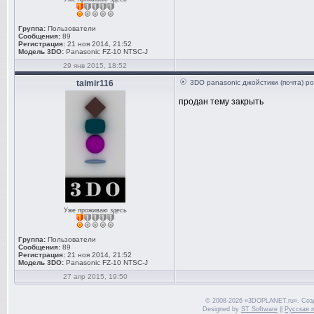
Группа:
Пользователи
Сообщения:
89
Регистрация:
21 ноя 2014, 21:52
Модель 3DO:
Panasonic FZ-10 NTSC-J
29 янв 2015, 18:52
taimir116
3DO panasonic джойстики (почта) ро
продан тему закрыть
Уже проживаю здесь
Группа:
Пользователи
Сообщения:
89
Регистрация:
21 ноя 2014, 21:52
Модель 3DO:
Panasonic FZ-10 NTSC-J
27 апр 2015, 19:50
© 2008-2026 «3DOPLANET.ru». Соз
Designed by
ST Software
||
Русская 