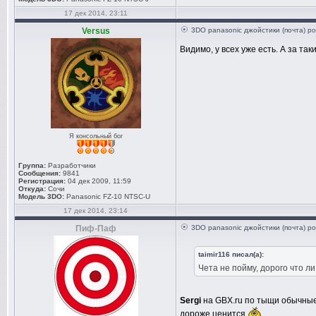
17 дек 2014, 23:11
Versus
3DO panasonic джойстики (почта) ро
Видимо, у всех уже есть. А за та
Я консольный бог
Группа:
Разработчики
Сообщения:
9841
Регистрация:
04 дек 2009, 11:59
Откуда:
Сочи
Модель 3DO:
Panasonic FZ-10 NTSC-U
17 дек 2014, 23:14
Пиф-Паф
3DO panasonic джойстики (почта) ро
taimir116 писал(а):
Чета не пойму, дорого что ли
Sergi
на GBХ.ru по тыщи обычные 
дороже ценится