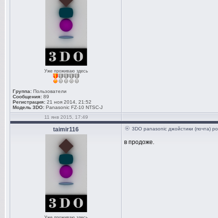
Уже проживаю здесь
Группа:
Пользователи
Сообщения:
89
Регистрация:
21 ноя 2014, 21:52
Модель 3DO:
Panasonic FZ-10 NTSC-J
11 янв 2015, 17:49
taimir116
3DO panasonic джойстики (почта) ро
в продоже.
Уже проживаю здесь