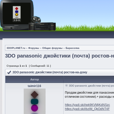
3DOPLANET.ru
»
Форумы
»
Общие форумы
»
Барахолка
3DO panasonic джойстики (почта) ростов-
Страница
1
из
1
[ Сообщений: 11 ]
3DO panasonic джойстики (почта) ростов-на-дону
Автор
taimir116
3DO panasonic джойстики (почта) ро
Продам джойстики для панасоника
отличном состоянии).+ расходы н
https://yadi.sk/i/wk9KVMjKdNSzc
https://yadi.sk/i/bzlM_QkOdNT4F