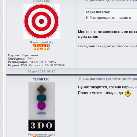
Пиф-Паф
3DO panasonic джойстики (почта) ро
aspyd писал(а):
И беспроводные - такие же.
Мне они тоже хлипковатыми показа
с ума сходят.
Я консольный бог
Последний раз редактировалось
Пиф-
Группа:
Штрафники
Сообщения:
7444
Регистрация:
23 авг 2011, 20:57
Модель 3DO:
Panasonic FZ-10 NTSC-U
18 дек 2014, 09:16
taimir116
3DO panasonic джойстики (почта) ро
Ну как говорится, хозяин барин, 
Просто может , кому надо.
Уже проживаю здесь