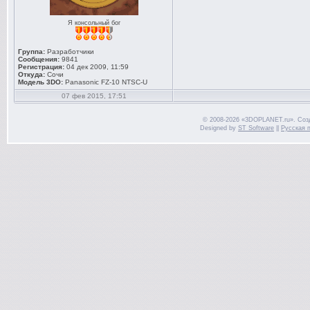
Я консольный бог
Группа:
Разработчики
Сообщения:
9841
Регистрация:
04 дек 2009, 11:59
Откуда:
Сочи
Модель 3DO:
Panasonic FZ-10 NTSC-U
07 фев 2015, 17:51
© 2008-2026 «3DOPLANET.ru». Соз
Designed by
ST Software
||
Русская 