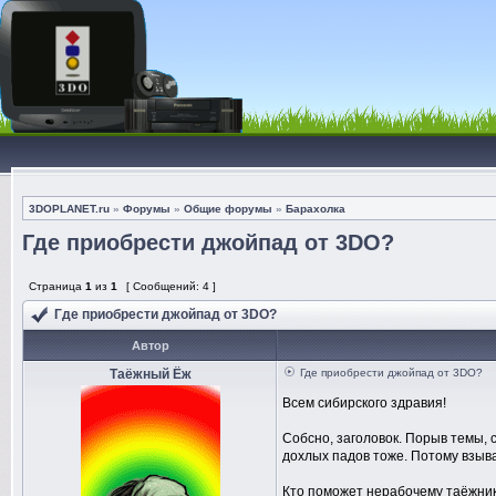
3DOPLANET.ru
»
Форумы
»
Общие форумы
»
Барахолка
Где приобрести джойпад от 3DO?
Страница
1
из
1
[ Сообщений: 4 ]
Где приобрести джойпад от 3DO?
Автор
Таёжный Ёж
Где приобрести джойпад от 3DO?
Всем сибирского здравия!
Собсно, заголовок. Порыв темы, с
дохлых падов тоже. Потому взыв
Кто поможет нерабочему таёжник