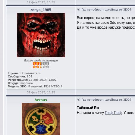
07 фев 2015, 15:35
zenya_1985
Где приобрести джойпад от 3DO?
Все верно, на молотке есть, но ц
Я на молотке свою 3do покупал, вс
Да и то уже вроде как уже подоро
Ломаю джойстик взглядом
Группа:
Пользователи
Сообщения:
854
Регистрация:
13 апр 2014, 12:02
Откуда:
воронеж
Модель 3DO:
Panasonic FZ-1 NTSC-J
07 фев 2015, 16:25
Versus
Где приобрести джойпад от 3DO?
Таёжный Ёж
Напиши в личку
Пиф-Паф
. У него