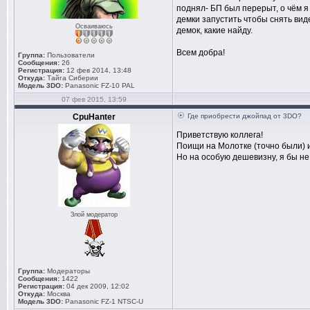
поднял- БП был перерыт, о чём я 
демки запустить чтобы снять виде
Осваиваюсь
демок, какие найду.
Всем добра!
Группа:
Пользователи
Сообщения:
26
Регистрация:
12 фев 2014, 13:48
Откуда:
Тайга Сиберии
Модель 3DO:
Panasonic FZ-10 PAL
07 фев 2015, 13:59
CpuHanter
Где приобрести джойпад от 3DO?
Приветствую коллега!
Поищи на Молотке (точно были) 
Но на особую дешевизну, я бы не
Злой модератор
Группа:
Модераторы
Сообщения:
1422
Регистрация:
04 дек 2009, 12:02
Откуда:
Москва
Модель 3DO:
Panasonic FZ-1 NTSC-U