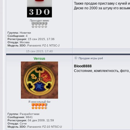
Также продаю приставку с кучей и
Диске по 2000 за штуку кто возь
Проходил мимо
Группа:
Новички
Сообщения:
4
Регистрация:
15 сен 2015, 17:36
Откуда:
Москва
Модель 3DO:
Panasonic FZ-1 NTSC-J
15 сен 2015, 17:40
Versus
Продам игры ps4
Blood8888
Состояние, комплектность, фото,
Я консольный бог
Группа:
Разработчики
Сообщения:
9841
Регистрация:
04 дек 2009, 11:59
Откуда:
Сочи
Модель 3DO:
Panasonic FZ-10 NTSC-U