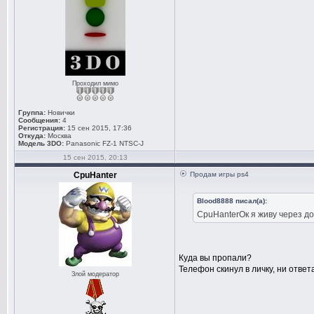
Проходил мимо
Группа:
Новички
Сообщения:
4
Регистрация:
15 сен 2015, 17:36
Откуда:
Москва
Модель 3DO:
Panasonic FZ-1 NTSC-J
15 сен 2015, 20:13
CpuHanter
Продам игры ps4
Blood8888 писал(а):
CpuHanterОк я живу через дор
Куда вы пропали?
Телефон скинул в личку, ни ответа
Злой модератор