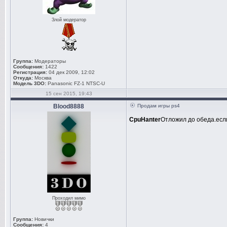
Злой модератор
Группа:
Модераторы
Сообщения:
1422
Регистрация:
04 дек 2009, 12:02
Откуда:
Москва
Модель 3DO:
Panasonic FZ-1 NTSC-U
15 сен 2015, 19:43
Blood8888
Продам игры ps4
CpuHanter
Отложил до обеда.если
Проходил мимо
Группа:
Новички
Сообщения:
4