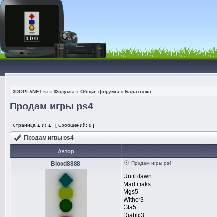
3DOPLANET.ru
»
Форумы
»
Общие форумы
»
Барахолка
Продам игры ps4
Страница
1
из
1
[ Сообщений: 8 ]
Продам игры ps4
Автор
Blood8888
Продам игры ps4
Until dawn
Mad maks
Mgs5
Wither3
Gta5
Diablo3