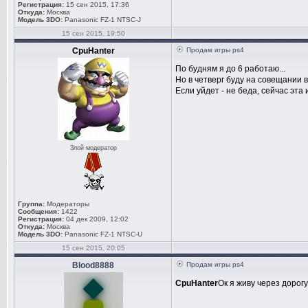
Регистрация:
15 сен 2015, 17:36
Откуда:
Москва
Модель 3DO:
Panasonic FZ-1 NTSC-J
15 сен 2015, 19:50
CpuHanter
Продам игры ps4
По будням я до 6 работаю...
Но в четверг буду на совещании в
Если уйдет - не беда, сейчас эта 
Злой модератор
Группа:
Модераторы
Сообщения:
1422
Регистрация:
04 дек 2009, 12:02
Откуда:
Москва
Модель 3DO:
Panasonic FZ-1 NTSC-U
15 сен 2015, 20:05
Blood8888
Продам игры ps4
CpuHanter
Ок я живу через дорогу)