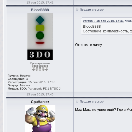
15 сен 2015, 17:41
Blood8888
Продам игры ps4
Versus » 15 сен 2015, 17:41
писал
Blood8888
Состояние, комплектность, ф
Ответил в личку
Проходил мимо
Группа:
Новички
Сообщения:
4
Регистрация:
15 сен 2015, 17:36
Откуда:
Москва
Модель 3DO:
Panasonic FZ-1 NTSC-J
15 сен 2015, 17:45
CpuHanter
Продам игры ps4
Мад Макс не ушел ещё? Где в Мс