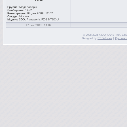
Группа:
Модераторы
Сообщения:
1422
Регистрация:
04 дек 2009, 12:02
Откуда:
Москва
Модель 3DO:
Panasonic FZ-1 NTSC-U
17 сен 2015, 14:02
© 2008-2026 «3DOPLANET.ru». Соз
Designed by
ST Software
||
Русская 