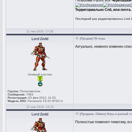
- Альбомы Panini 90х
Черепашки-
Территориально Спб, или почта.
Последний раз редактировалось Lord Ze
21 янв 2016, 17:39
Lord Zedd
[Продам] ПК игры
Актуально, немного изменен спис
Активный участник
Группа:
Пользователи
Сообщения:
7484
Регистрация:
03 фев 2012, 11:53
Модель 3DO:
Panasonic FZ-10 NTSC-U
22 апр 2016, 13:33
Lord Zedd
[Продажа, Обмен] Игры и разный с
Полностью поменял тематику, есл