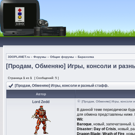
3DOPLANET.ru
»
Форумы
»
Общие форумы
»
Барахолка
[Продам, Обменяю] Игры, консоли и разн
Страница
1
из
1
[ Сообщений: 5 ]
[Продам, Обменяю] Игры, консоли и разный стафф.
Автор
Lord Zedd
[Продам, Обменяю] Игры, консоли 
В данной теме периодически буд
для обмена представлены ниже. 
Wii:
Baroque
, новый, запечатанный. Ц
Disaster: Day of Crisis
, новый, р
Dragon Blade: Wrath of Fire
, нов