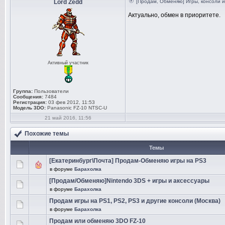
Lord Zedd
[Продам, Обменяю] Игры, консоли 
Актуально, обмен в приоритете.
Активный участник
Группа:
Пользователи
Сообщения:
7484
Регистрация:
03 фев 2012, 11:53
Модель 3DO:
Panasonic FZ-10 NTSC-U
21 май 2016, 11:56
Похожие темы
Темы
[Екатеринбург\Почта] Продам-Обменяю игры на PS3
в форуме
Барахолка
[Продам/Обменяю]Nintendo 3DS + игры и аксессуары
в форуме
Барахолка
Продам игры на PS1, PS2, PS3 и другие консоли (Москва)
в форуме
Барахолка
Продам или обменяю 3DO FZ-10