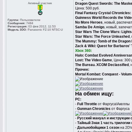
Dragon Quest Swords: The Masked
Активный участник
Цена: 500 руб.
Final Fantasy Crystal Chronicles
Guinness World Records the Vid
Группа:
Пользователи
No More Heroes
, новый, распечат
Сообщения:
7484
Регистрация:
03 фев 2012, 11:53
Samba De Amigo
, новый, запеча
Модель 3DO:
Panasonic FZ-10 NTSC-U
Star Wars The Clone Wars: Light
Star Wars: The Force Unleashed
,
The Mummy: Tomb of the Dragon
Zack & Wiki: Quest for Barbaros'
Xbox 360:
Halo: Combat Evolved Anniversa
Lost: The Video Game
, Цена: 300 
The Bureau. XCOM Declassified
,
Прочее:
Mortal Kombat: Conquest - Volume
На обмен ищу:
PC:
-
Full Throttle
от Фаргуса\Акеллы
-
Gunman Chronicles
от Фаргуса
-
Русский мануал и инструкции о
-
Тайный Знак 1 часть трилогии
-
Дальнобойщики 1 сезон
на 2DV