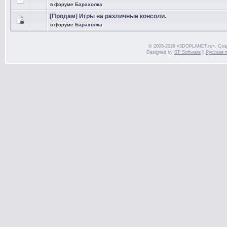
в форуме
Барахолка
[Продам] Игры на различные консоли.
в форуме
Барахолка
© 2008-2026 «3DOPLANET.ru». Соз
Designed by
ST Software
||
Русская 