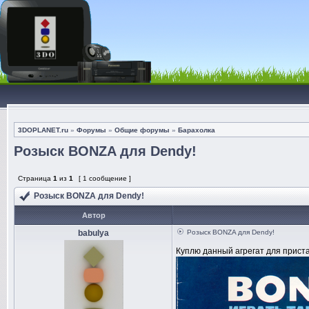
3DOPLANET.ru
»
Форумы
»
Общие форумы
»
Барахолка
Розыск BONZA для Dendy!
Страница
1
из
1
[ 1 сообщение ]
Розыск BONZA для Dendy!
Автор
babulya
Розыск BONZA для Dendy!
Куплю данный агрегат для приста