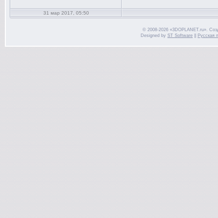
31 мар 2017, 05:50
© 2008-2026 «3DOPLANET.ru». Соз
Designed by
ST Software
||
Русская 