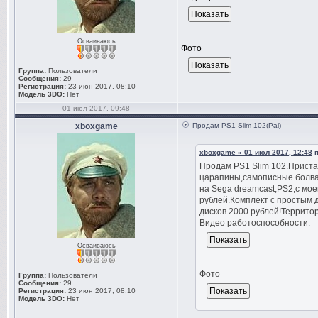
Осваиваюсь
Фото
Группа:
Пользователи
Сообщения:
29
Регистрация:
23 июн 2017, 08:10
Модель 3DO:
Нет
01 июл 2017, 09:48
xboxgame
Продам PS1 Slim 102(Pal)
xboxgame » 01 июл 2017, 12:48
п
Продам PS1 Slim 102.Приста
царапины,самописные болван
на Sega dreamcast,PS2,с мое
рублей.Комплект с простым 
дисков 2000 рублей!Террито
Видео работоспособности:
Осваиваюсь
Фото
Группа:
Пользователи
Сообщения:
29
Регистрация:
23 июн 2017, 08:10
Модель 3DO:
Нет