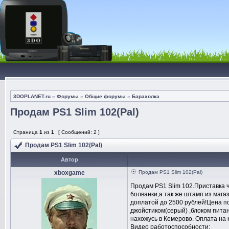
3DOPLANET.ru
»
Форумы
»
Общие форумы
»
Барахолка
Продам PS1 Slim 102(Pal)
Страница
1
из
1
[ Сообщений: 2 ]
Продам PS1 Slim 102(Pal)
Автор
xboxgame
Продам PS1 Slim 102(Pal)
Продам PS1 Slim 102.Приставка
болванки,а так же штамп из мага
доплатой до 2500 рублей!Цена по
джойстиком(серый) ,блоком питан
нахожусь в Кемерово. Оплата на 
Видео работоспособности: