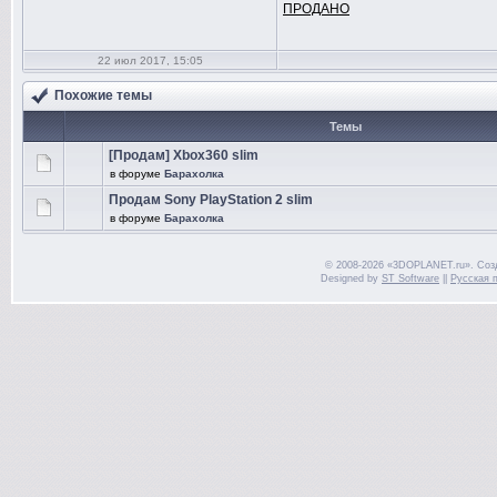
ПРОДАНО
22 июл 2017, 15:05
Похожие темы
Темы
[Продам] Xbox360 slim
в форуме
Барахолка
Продам Sony PlayStation 2 slim
в форуме
Барахолка
© 2008-2026 «3DOPLANET.ru». Соз
Designed by
ST Software
||
Русская 